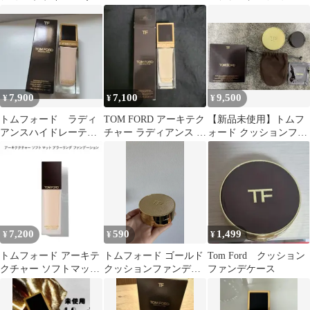
プル 2点セット
7,900
7,100
9,500
¥
¥
¥
トムフォード ラディ
TOM FORD アーキテク
【新品未使用】トムフ
アンスハイドレーティ
チャー ラディアンス フ
ォード クッションファ
ングファンデーション
ァンデーション 1.5C
ンデーション SPF45
3.0C
7,200
590
1,499
¥
¥
¥
トムフォード アーキテ
トムフォード ゴールド
Tom Ford クッション
クチャー ソフトマット
クッションファンデー
ファンデケース
ブラーリング ファンデ
ションケース
ーション