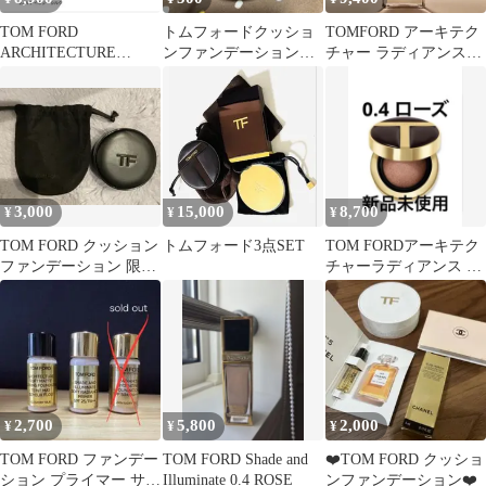
TOM FORD
トムフォードクッショ
TOMFORD アーキテク
ARCHITECTURE
ンファンデーション用
チャー ラディアンス
RADIANCE
ケース
ファンデーション
5.5W 新品
3,000
15,000
8,700
¥
¥
¥
TOM FORD クッション
トムフォード3点SET
TOM FORDアーキテク
ファンデーション 限定
チャーラディアンス ハ
デザイン
イドレーティング 0.4
ローズ
2,700
5,800
2,000
¥
¥
¥
TOM FORD ファンデー
TOM FORD Shade and
❤️TOM FORD クッショ
ション プライマー サン
Illuminate 0.4 ROSE
ンファンデーション❤️