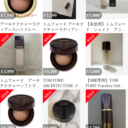
7,000
1,500
7,000
¥
¥
¥
アーキテクチャーラデ
トムフォード アーキテ
【未使用】トムフォー
ィアンスハイドレーテ
クチャーラディアンス
ド シェイド アン
ィングクッションファ
ハイドレーティングフ
ド イルミネイト ソ
ンデーション1.3
ァンデーション
フト ラディアンス
3,999
9,300
3,000
¥
¥
¥
トムフォード アーキ
TOM FORD
【M様専用】TOM
テクチャーソフトマッ
ARCHITECTURE クッ
FORD Traceless Soft
トブラーリング ファン
ションファンデーショ
Matte
デーション 0.4
ン
6,200
4,999
1,700