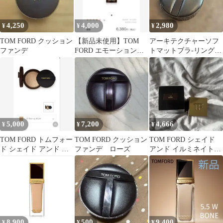
4,250
4,000
2,980
¥
¥
¥
TOM FORD クッション
【新品未使用】TOM
アーキテクチャーソフ
ファンデ
FORD エモーションプ
トマットブラ-リングク
ルーフ アイ プライマー
ッションファンデーシ
ョン
5,000
7,200
4,666
¥
¥
¥
TOM FORD トムフォー
TOM FORD クッション
TOM FORD シェイド
ド シェイド アンド イ
ファンデ ローズ
アンド イルミネイト
ルミネイト ファンデー
1.4 BONE
ション
8,900
500
9,400
¥
¥
¥