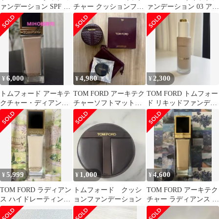
ァンデーション SPF 45
チャー クッションファ
ァンデーション 03 アイ
サテンマット （リフィ
ンデ 4.0 フォーン
ボリーシルク サンプル
ル）
6,000
4,980
2,300
¥
¥
¥
トムフォード アーキテ
TOM FORD アーキテク
TOM FORD トムフォー
クチャー・ディアンス
チャーソフトマットク
ド リキッドファンデー
ハイドレーティング フ
ッションファンデ 1.4ボ
ション 1.3
ァンデーション
ーン
5,999
1,000
4,600
¥
¥
¥
TOM FORD ラディアン
トムフォード クッシ
TOM FORD アーキテク
ス ハイドレーティング
ョンファンデーション
チャー ラディアンス フ
ファンデーション 1.5C
ァンデーション30ml