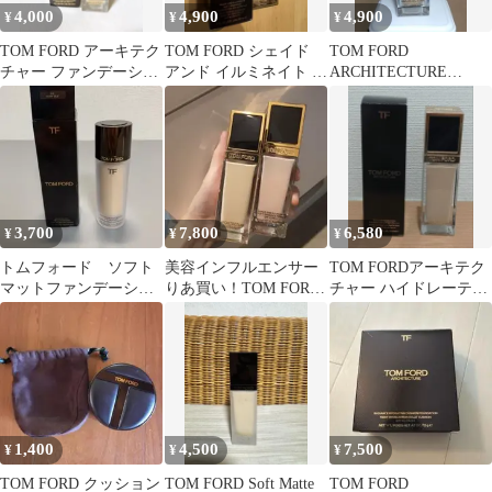
4,000
4,900
4,900
¥
¥
¥
TOM FORD アーキテク
TOM FORD シェイド
TOM FORD
チャー ファンデーショ
アンド イルミネイト フ
ARCHITECTURE
ン 2.0N
ァンデーション 2.0
RADIANCE SPF50+
3,700
7,800
6,580
¥
¥
¥
トムフォード ソフト
美容インフルエンサー
TOM FORDアーキテク
マットファンデーショ
りあ買い！TOM FORD
チャー ハイドレーティ
ン 30ml 0.3アイボリ
下地ファンデーション
ング ファンデーション
ーシルク
セット
6.0W
1,400
4,500
7,500
¥
¥
¥
TOM FORD クッション
TOM FORD Soft Matte
TOM FORD