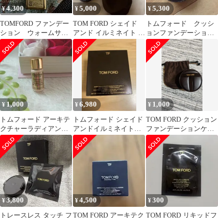
4,300
5,000
5,300
¥
¥
¥
TOMFORD ファンデー
TOM FORD シェイド
トムフォード クッシ
ション ウォームサン
アンド イルミネイト ク
ョンファンデーション
ド
ッションファンデ
リネン
1,000
6,980
1,000
¥
¥
¥
トムフォード アーキテ
トムフォード シェイド
TOM FORD クッション
クチャーラディアンス
アンドイルミネイト
ファンデーションケー
ハイドレーティング
ファンデーション ソ
ス
ファンデーション
フトラディアンス
3,800
4,500
300
¥
¥
¥
トレースレス タッチ フ
TOM FORD アーキテク
TOM FORD リキッドフ