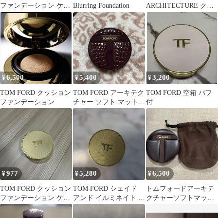
ファンデーション ケー
Blurring Foundation
ARCHITECTURE クッ
ス
ションファンデーショ
ン
6,500
5,400
3,200
¥
¥
¥
TOM FORD クッション
TOM FORD アーキテク
TOM FORD 空箱 パフ
ファンデーション
チャー ソフト マット
付
クッション
977
5,280
6,500
¥
¥
¥
TOM FORD クッション
TOM FORD シェイド
トムフォードアーキテ
ファンデーション ケー
アンド イルミネイト ク
クチャーソフトマット
ス
ッション 0.4ローズ
ブラーリングクッショ
ンファンデーション