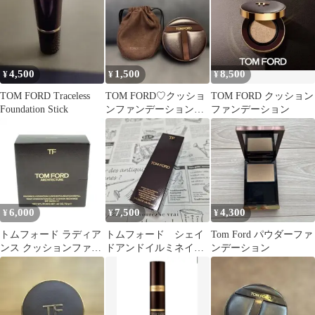
4,500
1,500
8,500
¥
¥
¥
TOM FORD Traceless
TOM FORD♡クッショ
TOM FORD クッション
Foundation Stick
ンファンデーションケ
ファンデーション
ース
6,000
7,500
4,300
¥
¥
¥
トムフォード ラディア
トムフォード シェイ
Tom Ford パウダーファ
ンス クッションファン
ドアンドイルミネイト
ンデーション
デーション リフィル ロ
ソフトラディアンス フ
ーズ 12g
ァンデーション