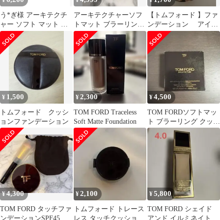
¥
¥
¥
う*ぎ様 アーキテクチ
アーキテクチャーソフ
【トムフォード 】ファ
ャー ソフト マット ブ
トマット ブラーリング
ンデーション アイボ
ラーリング クッション
クッションファンデー
リーミルク ☆最終値
ファンデー
ション 1.4
引き☆
1,500
2,300
4,500
¥
¥
¥
トムフォード クッシ
TOM FORD Traceless
TOM FORDソフトマッ
ョンファンデーション
Soft Matte Foundation
ト ブラーリング クッシ
ョンファンデーション
リフィル
4,300
2,100
5,800
¥
¥
¥
TOM FORD タッチファ
トムフォード トレース
TOM FORD シェイド
ンデーションSPF45 サ
レス タッチクッション
アンド イルミネイト フ