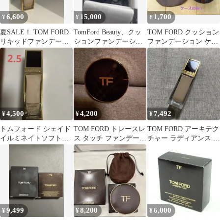
6,600
15,000
1,700
¥
¥
¥
夏SALE！ TOM FORD
TomFord Beauty、クッ
TOM FORD クッション
リキッドファンデーシ
ションファンデーショ
ファンデーション ケー
ョン BUFF トムフォ
ン、リップカラー
スのみ ブラウン ポーチ
付き
4,500
4,200
7,492
¥
¥
¥
トムフォード シェイド
TOM FORD トレースレ
TOM FORD アーキテク
イルミネイトソフトラ
ス タッチ ファンデーシ
チャー ラディアンス フ
ディアンス
ョン リネン
ァンデーション 3.0C
9,499
8,200
6,000
¥
¥
¥