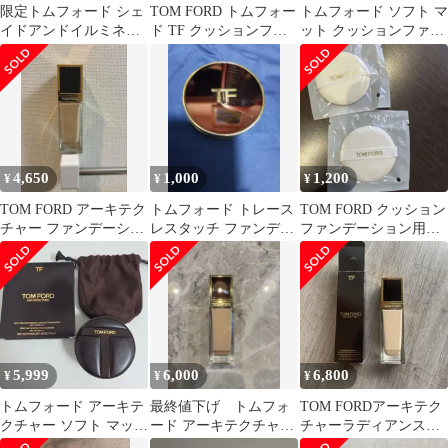
限定トムフォード シェ
TOM FORD トムフォー
トムフォード ソフト マ
イドアンドイルミネイ
ド TF クッションファ
ット クッションファン
ト ファンデーション
ンデーション SPF45
デーション リフィル ロ
+ケース
ーズ
4,650
1,000
1,200
¥
¥
¥
TOM FORD アーキテク
トムフォード トレース
TOM FORD クッション
チャー ファンデーショ
レスタッチ ファンデー
ファンデーション用パ
ン 4.5N
ション サテンマット 残
フ 2個セット
81g
5,999
6,000
6,800
¥
¥
¥
トムフォード アーキテ
最終値下げ トムフォ
TOM FORDアーキテク
クチャー ソフト マット
ード アーキテクチャー
チャーラディアンスハ
ブラーリング クッショ
ラディアンス
イドレーティング ファ