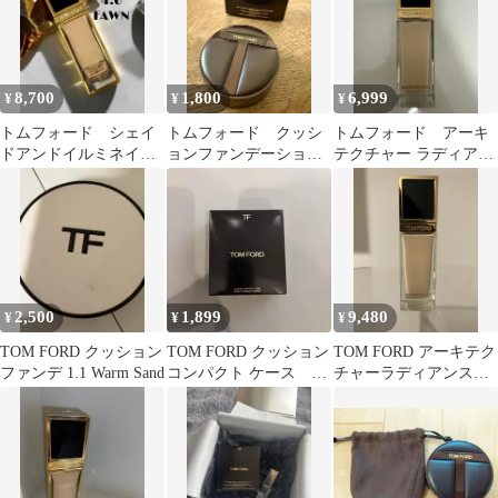
8,700
1,800
6,999
¥
¥
¥
トムフォード シェイ
トムフォード クッシ
トムフォード アーキ
ドアンドイルミネイ
ョンファンデーション
テクチャー ラディアン
ト ファンデーショ
ケース
ス ファンデーション
ン 4.0 フォーン
1.5C バニラ
2,500
1,899
9,480
¥
¥
¥
TOM FORD クッション
TOM FORD クッション
TOM FORD アーキテク
ファンデ 1.1 Warm Sand
コンパクト ケース ブ
チャーラディアンスハ
ラウン ゴールド
イドレーティングファ
ンデーション