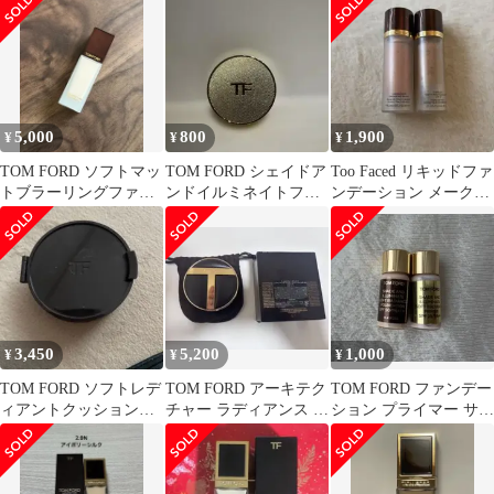
ン パール
ンデーション
5,000
800
1,900
¥
¥
¥
TOM FORD ソフトマッ
TOM FORD シェイドア
Too Faced リキッドファ
トブラーリングファン
ンドイルミネイトファ
ンデーション メークア
デーション 00パール
ンデーションケース
ップベースセット
3,450
5,200
1,000
¥
¥
¥
TOM FORD ソフトレデ
TOM FORD アーキテク
TOM FORD ファンデー
ィアントクッションフ
チャー ラディアンス ク
ション プライマー サン
ァンデーション
ッション
プルセット