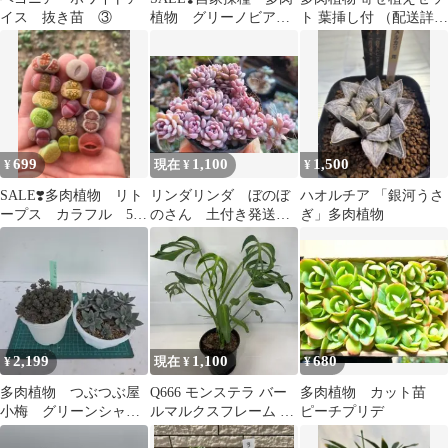
イス 抜き苗 ③
植物 グリーノビア
ト 葉挿し付 （配送詳細
ミックス種子 50粒＋
下記参照）¥555~¥500値
下中
699
1,100
1,500
¥
現在 ¥
¥
SALE❣️多肉植物 リト
リンダリンダ ぼのぼ
ハオルチア 「銀河うさ
ープス カラフル 5
のさん 土付き発送
ぎ」多肉植物
玉 1.3cm 抜き苗
多肉 b&b
2,199
1,100
680
¥
現在 ¥
¥
多肉植物 つぶつぶ屋
Q666 モンステラ バー
多肉植物 カット苗
小梅 グリーンシャン
ルマルクスフレーム デ
ピーチプリデ
パーン
リシオーサ