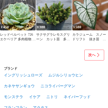
450
380
580
¥
¥
¥
レッドベルベット 726
サクサグラレモスグリ
カラジューム スノー
エケベリア 多肉植物 抜
ーン カット苗 多肉
ドリフト 抜き苗 第
き苗
植物
４種発送
次へ
ブランド
イングリッシュローズ
ムジルシリョウヒン
カネヤサンギョウ
ニコライバーグマン
モンステラ
イケア
ニトリ
ネイバーフッド
フランフラン
アクタス