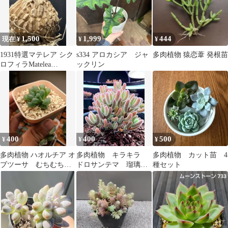
1,500
1,999
444
現在 ¥
¥
¥
1931特選マテレア シク
s334 アロカシア ジャ
多肉植物 猿恋葦 発根苗
ロフィラMatelea
ックリン
cyclophylla厳選株
400
400
500
¥
¥
¥
多肉植物 ハオルチア オ
多肉植物 キラキラ
多肉植物 カット苗 4
ブツーサ むちむち肉
ドロサンテマ 瑠璃
種セット
厚窓 コンパクト株 抜き
カット3本
苗