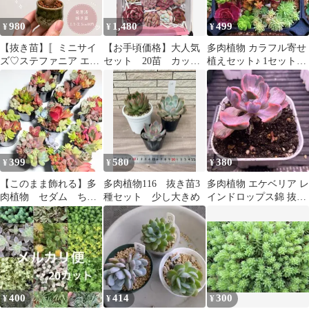
980
1,480
499
¥
¥
¥
【抜き苗】〚ミニサイ
【お手頃価格】大人気
多肉植物 カラフル寄せ
ズ♡ステファニア エレ
セット 20苗 カット
植えセット♪ 1セット
クタ〛Stephania Erecta /
苗セット 【第四種郵
499円！2セットで899
ステファニアピエレイ
便発送】 多肉植物
円！！ ②
直径 1.5~2.5cm以内 塊
韓国苗 エケベリア
根植物 コーデックス 抜
詰め合わせ YL1
き苗 発芽済
399
580
380
¥
¥
¥
【このまま飾れる】多
多肉植物116 抜き苗3
多肉植物 エケベリア レ
肉植物 セダム ちま
種セット 少し大きめ
インドロップス錦 抜き
ちまプチ寄せ植え【育
苗 D
成説明書付】
400
414
300
¥
¥
¥