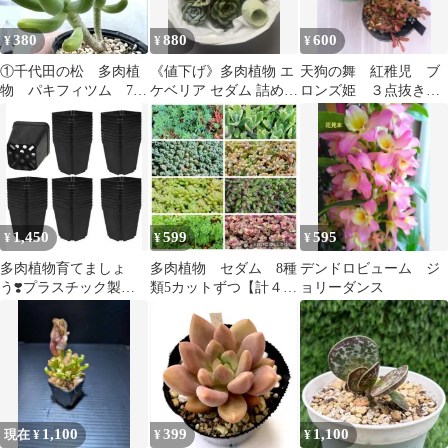
380
880
600
¥
¥
¥
①千代田の松 多肉植
《値下げ》多肉植物 エ
天狗の舞 紅稚児 ブ
物 パキフィツム 7.5
ケベリア セダム 詰め合
ロンズ姫 ３点抜き
センチポット 安心の
わせ 寄せ植え用
苗 多肉寄せ植え 群
抜き苗
生多肉 紅葉多肉
1,450
599
595
¥
¥
¥
多肉植物育てましょ
多肉植物 セダム 8種
デンドロビューム ジ
う❣️プラスチック製苗
類5カットずつ【計４０
ョリーダンス
ポット 50個セット 約
カット】
5.5cm
1,100
399
1,100
現在 ¥
¥
¥