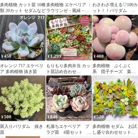
多肉植物 カット苗 10種
多肉植物 エケベリア ：
わさわさ増える♡100カ
類 20カット セダムなど
ラウリンゼ・風緑・花
ット！！パリダム セ
うららセット
ダム 多肉植物
450
1,299
400
¥
¥
¥
オレンジ 717 エケベリ
もりもり多肉弁当 カッ
多肉植物 ぷくぷく
ア 多肉植物 抜き苗
ト苗詰め合わせ
系 団子チーズ 葉挿
19cm×12cm
し 10点
500
840
520
¥
¥
¥
斑入りパリダム 抜き
札落ちエケベリア プ
多肉植物 セダム お試
苗
ラグ苗 4苗セット 韓
し盛り合わせセット