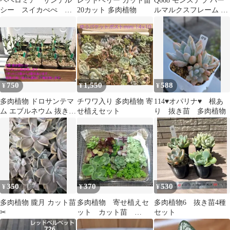
ペペロミア サンデル
レッドベリー カット苗
Q668 モンステラ バー
シー スイカぺぺ 抜
20カット 多肉植物
ルマルクスフレーム デ
き苗
リシオーサ
750
1,550
588
¥
¥
¥
多肉植物 ドロサンテマ
チワワ入り 多肉植物 寄
114♥オパリナ♥ 根あ
ム エブルネウム 抜き苗
せ植えセット
り 抜き苗 多肉植物
5苗セット１
350
370
530
¥
¥
¥
多肉植物 朧月 カット苗‪
多肉植物 寄せ植えセ
多肉植物6 抜き苗4種
ット カット苗
セット
8/10(月)以降の発送