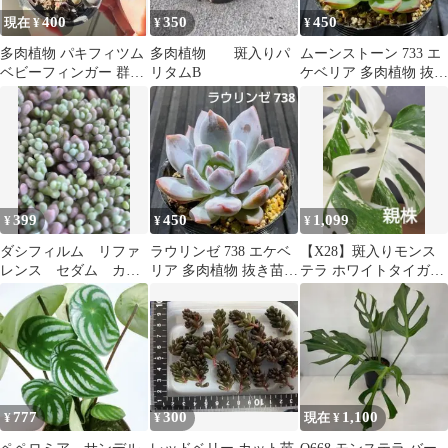
400
350
450
現在 ¥
¥
¥
多肉植物 パキフィツム
多肉植物 斑入りパ
ムーンストーン 733 エ
ベビーフィンガー 群
リタムB
ケベリア 多肉植物 抜き
生 土付き発送
苗
399
450
1,099
¥
¥
¥
ダシフィルム リファ
ラウリンゼ 738 エケベ
【X28】斑入りモンス
レンス セダム カッ
リア 多肉植物 抜き苗
テラ ホワイトタイガー
ト苗10カット
少し傾きあり
カット茎 成長点1つ
777
300
1,100
¥
¥
現在 ¥