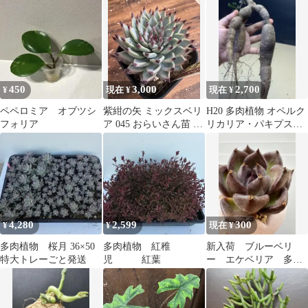
プ 土植え 多肉植物
450
3,000
2,700
¥
現在 ¥
現在 ¥
ペペロミア オブツシ
紫紺の矢 ミックスベリ
H20 多肉植物 オペルク
フォリア
ア 045 おらいさん苗 札
リカリア・パキプス実
付き
生 大株【落ち葉です】
4,280
2,599
300
¥
¥
現在 ¥
多肉植物 桜月 36×50
多肉植物 紅稚
新入荷 ブルーベリ
特大トレーごと発送
児 紅葉
ー エケベリア 多肉
植物 I株