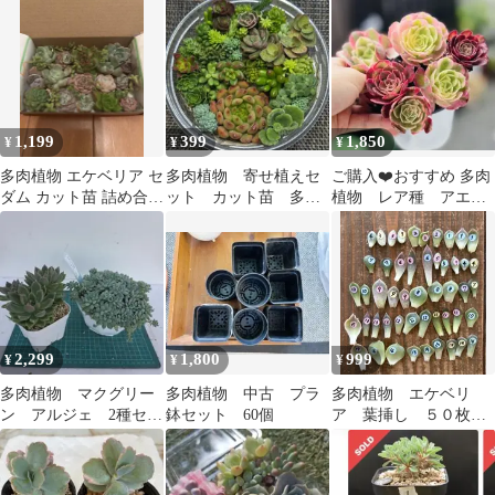
国苗
【育成説明書付】
1,199
399
1,850
¥
¥
¥
多肉植物 エケベリア セ
多肉植物 寄せ植えセ
ご購入❤️おすすめ 多肉
ダム カット苗 詰め合わ
ット カット苗 多肉
植物 レア種 アエオ
せ
弁当
ニウム 6苗6種 根土 名
前付き発送
2,299
1,800
999
¥
¥
¥
多肉植物 マクグリー
多肉植物 中古 プラ
多肉植物 エケベリ
ン アルジェ 2種セッ
鉢セット 60個
ア 葉挿し ５０枚セ
ト
ット ミックスベリア
入り