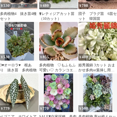
530
480
780
¥
¥
¥
多肉植物4 抜き苗4種
❣️レティジアカット苗
団子 プラグ苗 6苗セ
セット
（10カット）
ット 韓国苗
530
855
400
¥
¥
¥
3♥オーロラ♥ 根あ
多肉植物 ♡もふもふ
姫秀麗錦 3カット おま
り 抜き苗 多肉植物
可愛い♡ カランコエ
かせ多肉or葉挿し用お
テディベア 抜き苗
まけ付き
少し大き目
779
770
500
¥
¥
¥
ベゴニア ホワイトア
SALE❣️自家採種 多肉
多肉植物 寄せ植えセッ