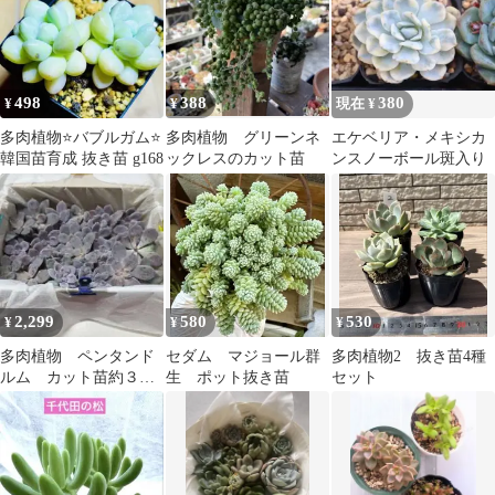
498
388
380
¥
¥
現在 ¥
多肉植物⭐️バブルガム⭐️
多肉植物 グリーンネ
エケベリア・メキシカ
韓国苗育成 抜き苗 g168
ックレスのカット苗
ンスノーボール斑入り
2,299
580
530
¥
¥
¥
多肉植物 ペンタンド
セダム マジョール群
多肉植物2 抜き苗4種
ルム カット苗約３０
生 ポット抜き苗
セット
個