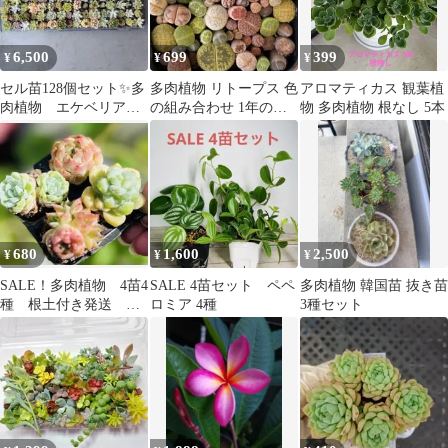
6,500
699
399
¥
¥
¥
セル苗128個セット✨多
多肉植物 リトープス 色
アロマティカス 観葉植
肉植物 エケベリア
の組み合わせ 1年の苗
物 多肉植物 根なし 5本
詰め合わせ 寄せ植え
✨20苗 0.3-1cm✨
に!!
680
1,600
2,500
¥
¥
¥
SALE！多肉植物 4苗4
SALE 4苗セット ペペ
多肉植物 韓国苗 抜き苗
種 根土付き発送 エ
ロミア 4種
3種セット
ケベリア韓 写真通り
発送8/7撮影