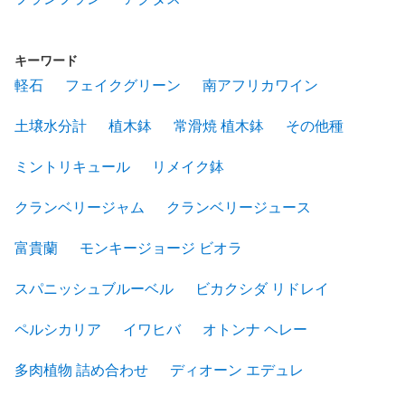
キーワード
軽石
フェイクグリーン
南アフリカワイン
土壌水分計
植木鉢
常滑焼 植木鉢
その他種
ミントリキュール
リメイク鉢
クランベリージャム
クランベリージュース
富貴蘭
モンキージョージ ビオラ
スパニッシュブルーベル
ビカクシダ リドレイ
ペルシカリア
イワヒバ
オトンナ ヘレー
多肉植物 詰め合わせ
ディオーン エデュレ