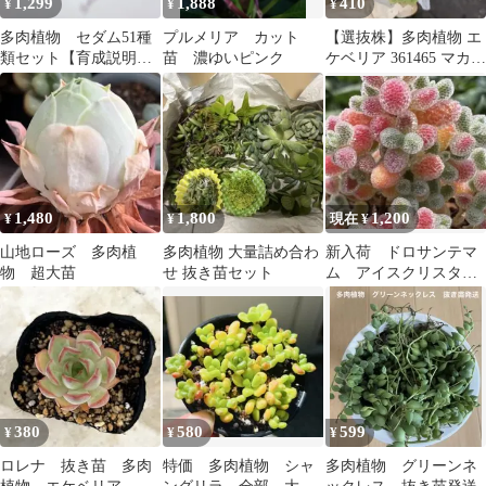
1,299
1,888
410
¥
¥
¥
多肉植物 セダム51種
プルメリア カット
【選抜株】多肉植物 エ
類セット【育成説明書
苗 濃ゆいピンク
ケベリア 361465 マカダ
付】
ミア 1個 抜き苗
1,480
1,800
1,200
¥
¥
現在 ¥
山地ローズ 多肉植
多肉植物 大量詰め合わ
新入荷 ドロサンテマ
物 超大苗
せ 抜き苗セット
ム アイスクリスタ
ル メセン 多肉植
物 1苗 鉢5.3cm
380
580
599
¥
¥
¥
ロレナ 抜き苗 多肉
特価 多肉植物 シャ
多肉植物 グリーンネ