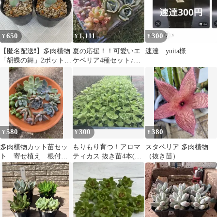
650
1,111
300
¥
¥
¥
【匿名配送❗️】多肉植物
夏の応援！！可愛いエ
速達 yuita様
「胡蝶の舞」2ポットセ
ケベリア4種セット♪多
ット （抜き苗で発
肉植物 エケベリア
送） 錦
580
300
380
¥
¥
¥
多肉植物カット苗セッ
もりもり育つ！アロマ
スタペリア 多肉植物
ト 寄せ植え 根付き
ティカス 抜き苗4本(根
（抜き苗）
有り
付き) おまけカット苗3
本セット