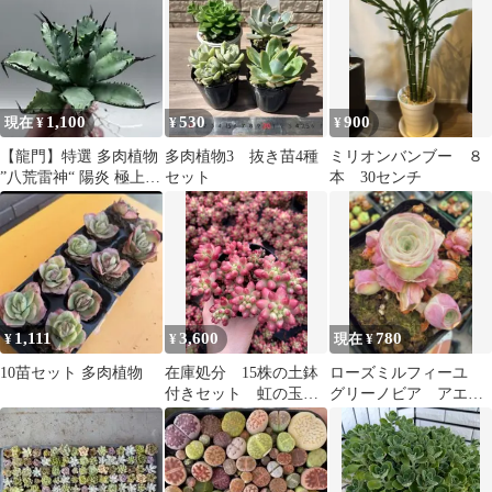
1,100
530
900
現在 ¥
¥
¥
【龍門】特選 多肉植物
多肉植物3 抜き苗4種
ミリオンバンブー ８
”八荒雷神“ 陽炎 極上強
セット
本 30センチ
棘 極上美株
1,111
3,600
780
¥
¥
現在 ¥
10苗セット 多肉植物
在庫処分 15株の土鉢
ローズミルフィーユ
付きセット 虹の玉
グリーノビア アエオ
錦 多肉植物 佐川急
ニウム 多肉植物
便発送 エケベリア
セダム 韓国苗 P1325