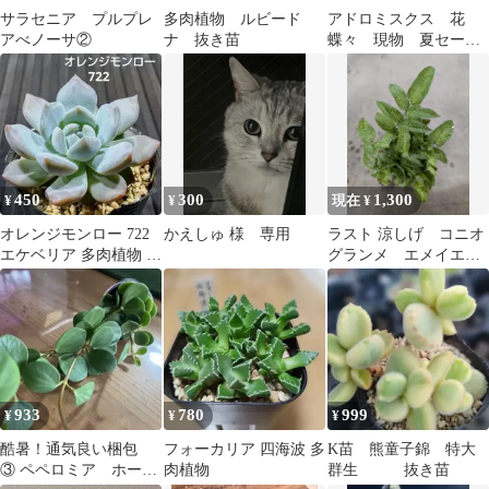
サラセニア プルプレ
多肉植物 ルビード
アドロミスクス 花
アべノーサ②
ナ 抜き苗
蝶々 現物 夏セール
品 まだら模様の扇形
の葉 抜き苗 多肉植
物
450
300
1,300
¥
¥
現在 ¥
オレンジモンロー 722
かえしゅ 様 専用
ラスト 涼しげ コニオ
エケベリア 多肉植物 抜
グランメ エメイエン
き苗
シス 抜苗 ネコポス
発送
933
780
999
¥
¥
¥
酷暑！通気良い梱包
フォーカリア 四海波 多
K苗 熊童子錦 特大
③ ペペロミア ホー
肉植物
群生 抜き苗