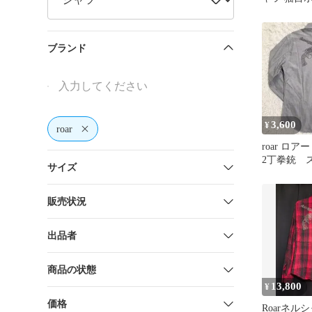
ブランド
3,600
¥
roar
roar ロ
2丁拳銃 
サイズ
ー Y2K
ー
販売状況
出品者
商品の状態
13,800
¥
価格
Roarネル