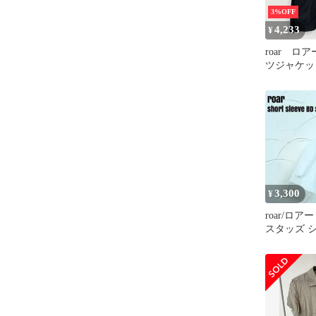
3%OFF
4,233
¥
roar ロ
ツジャケッ
ック 2サ
【値引き交
3,300
¥
roar/ロア
スタッズ 