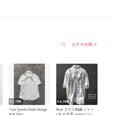
並び替え
7,700
4,300
¥
¥
"roar"pistols Studs Design
Roar クロス刺繍 シャツ
Half Shirt
y2k お兄系 archive ロック