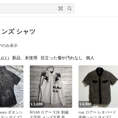
 メンズ シャツ
中のみ表示
新品、未使用
目立った傷や汚れなし
個人
(LL)
3,080
4,980
¥
¥
&peace ボタンシ
ROAR ロアー Y2K 刺繍
roar ロアー レオパード
タン サイズ2
十字架 メンズ古着 長袖
半袖シャツ サイズ3