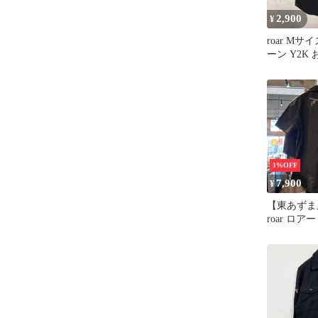
2,900
¥
roar M
ーン Y2K 
1%OFF
7,900
¥
【東あずま
roar ロ
ン 2丁拳銃
シャツ メ
黒 クロ BL
M