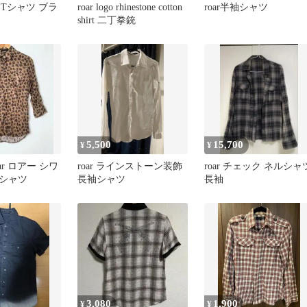
ー Tシャツ ブラ
roar logo rhinestone cotton
roar半袖シャツ
shirt 二丁拳銃
5,500
15,700
¥
¥
ar ロアー シワ
roar ラインストーン装飾
roar チェック ネルシャ
シャツ
長袖シャツ
長袖
3,080
1,900
¥
¥