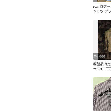
roar ロ
シャツ ブ
銃
6,000
¥
廃盤品!!(定
ーroar・
チ加工チェ