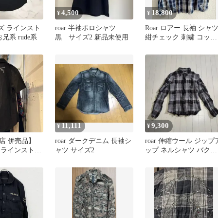
4,500
18,800
¥
¥
サイズ ラインスト
roar 半袖ポロシャツ
Roar ロアー 長袖 シャ
お兄系 rude系
黒 サイズ2 新品未使用
紺チェック 刺繍 コット
ン100% トライバル
11,111
9,300
¥
¥
店 併売品】
roar ダークデニム 長袖シ
roar 伸縮ウール ジップ
アー ラインストー
ャツ サイズ2
ップ ネルシャツ バクス
 ピストル 半袖
タッズ グレー 3
ンズ ブラック
ACK サイズ2