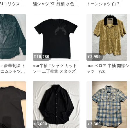
51ユリウスル
繍シャツ XL 総柄 水色 別
トーンシャツ 白 2
ーバックラッ
注系
10,780
2,999
¥
¥
ar 豪華刺繍 ト
roar半袖 Tシャツ カット
roar ベロア 半袖 開襟シ
デニムシャツ L
ソー 二丁拳銃 スタッズ
ャツ y2k
ギャル男
6,600
3,300
¥
¥