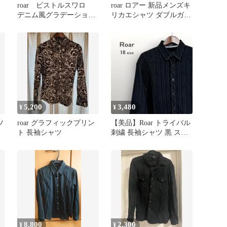
roar ピストルスワロ
roar ロアー 新品メンズキ
デニム風グラデーション
リカエシャツ ダブルガン
スウェットジャケット
ズ 1
5,200
3,480
¥
¥
ツ
roar グラフィックプリン
【美品】Roar トライバル
ト 長袖シャツ
刺繍 長袖シャツ 黒 スト
ライプ柄 2L 0369
8,800
2,300
¥
¥