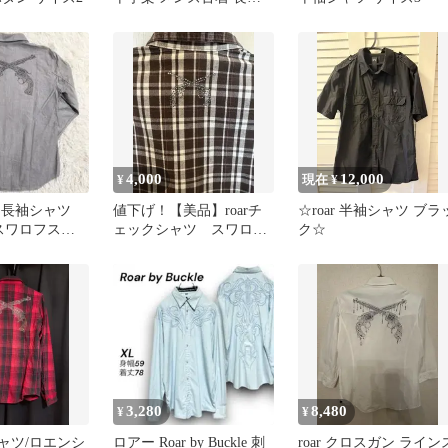
シャツ ホワイト
4,000
12,000
¥
現在 ¥
アー 長袖シャツ
値下げ！【美品】roarチ
☆roar 半袖シャツ ブラ
スワロフスキ
ェックシャツ スワロフ
ク☆
 ビジュー グレ
スキー
3,280
8,480
¥
¥
シャツ/ロエンシ
ロアー Roar by Buckle 刺
roar クロスガン ライン