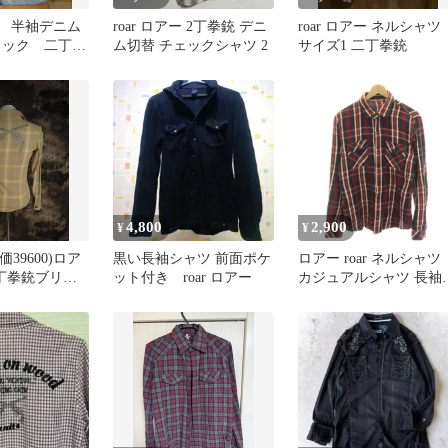
アー 半袖デニム
roar ロアー 2丁拳銃 デニ
roar ロアー ネルシャツ
ラック 二丁拳
ム切替 チェックシャツ 2
サイズ1 二丁拳銃
4,800
2,900
¥
¥
価39600)ロア
黒い長袖シャツ 前面ポケ
ロアー roar ネルシャツ
二丁拳銃ブリー
ット付き roar ロアー
カジュアルシャツ 長袖
ックシャツ
チェック スタッズ装飾 
紺 ネイビー 赤 レッド
12FRS-10A /HN