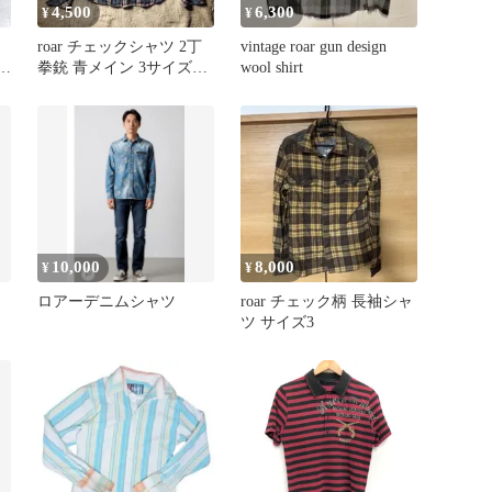
4,500
6,300
¥
¥
roar チェックシャツ 2丁
vintage roar gun design
拳銃 青メイン 3サイズ
wool shirt
L Y2K お兄系
10,000
8,000
¥
¥
ロアーデニムシャツ
roar チェック柄 長袖シャ
ツ サイズ3
シ