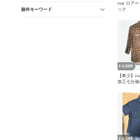
roar ロア
ック
除外キーワード
4,800
¥
【希少】ro
加工七分袖
4,500
¥