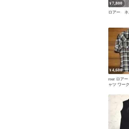
7,800
¥
ロアー ネ
4,600
¥
roar ロア
ャツ ワー
ブレ レー