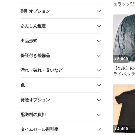
ェラック53
グランブル
割引オプション
シュ
あんしん鑑定
出品形式
保証付き整備品
8,000
¥
【Y2K】Ro
汚れ・破れ・臭いなど
ライバル 
グランジ 
色
発送オプション
配送料の負担
4,400
¥
タイムセール割引率