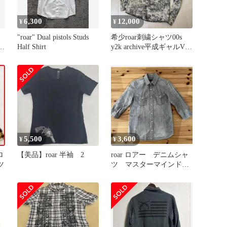
6,300
12,000
¥
¥
"roar" Dual pistols Studs
希少roar刺繍シャツ00s
Half Shirt
y2k archive平成ギャルV系
お兄系グランジ
5,500
3,600
¥
¥
ロ
【美品】roar 半袖 2
roar ロアー デニムシャ
ツ
ツ マスターマインド
ドレストリップ ロエ
ン M