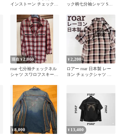
インストーン チェック
ック柄七分袖シャツ Sサ
長袖シャツ サイズ3 美品
イズ
2,000
2,200
現在 ¥
¥
roar 七分袖チェックネル
ロアー roar 日本製 レー
シャツ スワロフスキー 2
ヨン チェックシャツ バ
丁拳銃 表記サイズ1
ックロゴ ラメ
8,000
13,400
¥
¥