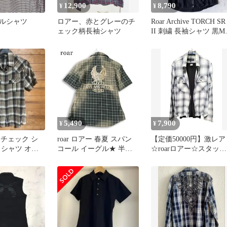
12,900
8,790
¥
¥
ルシャツ
ロアー、赤とグレーのチ
Roar Archive TORCH SR
ェック柄長袖シャツ
II 刺繍 長袖シャツ 黒M
Y2K
5,490
7,900
¥
¥
ー チェック シ
roar ロアー 春夏 スパン
【定価50000円】激レア
クシャツ オン
コール イーグル★ 半袖
☆roarロアー☆スタッズ
ヨン
ムラ染め チェック ジッ
イーグル長袖チェック
プ シャツ 日本製 Sz.2 メ
ャツ
ンズ