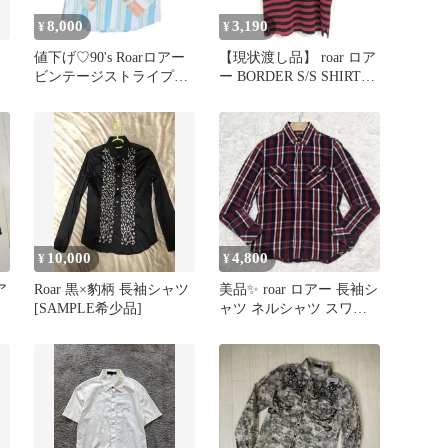
8,000
3,190
¥
¥
ツ
値下げ♡90's Roarロアー
【現状渡し品】 roar ロア
ビンテージストライプシ
ー BORDER S/S SHIRT
ャツ 大きいサイズ
09SRT-35 ボーダー 半袖
シャツ トップス 古着
【142-260706-rs-10-fur】
10,000
4,800
¥
¥
ア
Roar 黒×豹柄 長袖シャツ
美品✨ roar ロアー 長袖シ
[SAMPLE希少品]
ャツ ネルシャツ スワロ
フスキー スタッズ S