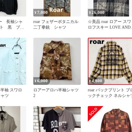
7,000
26,000
¥
¥
アー 長袖シャ
roar フェザーボタニカル
☆美品 roar ロアー スワ
ト 黒 ブラ
二丁拳銃 シャツ
ロフスキー LOVE AND
イズ 古着
PEACEネルシャツ
渉OK！】
6,000
4,800
¥
¥
ー 半袖 スワロ
ロアーアロハ半袖シャツ
roar バックプリント ブ
シャツ
2
ックチェック ネルシャ