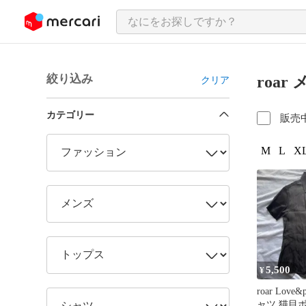
ンツにスキップ
絞り込み
roar
クリア
カテゴリー
販売
M
L
XL
5,500
¥
roar Love
ャツ 猫目ボ