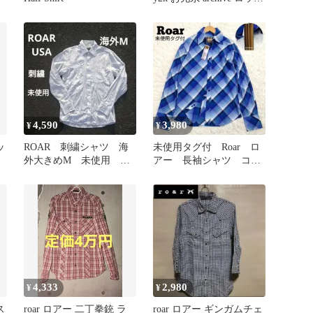
00s
4,590
3,980
¥
¥
ッ
ROAR 刺繍シャツ 海
未使用タグ付 Roar ロ
外大きめM 未使用 保
アー 長袖シャツ コッ
存小汚れのみ トライバル
トン100% チェック
柄
青 M
4,333
2,980
¥
¥
ス
roar ロアー 二丁拳銃 ラ
roar ロアー ギンガムチェ