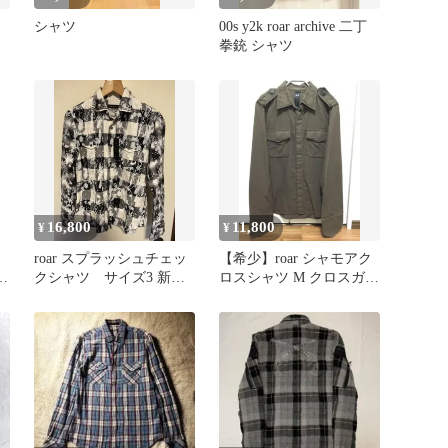
シャツ
00s y2k roar archive 二丁
拳銃 シャツ
16,800
11,800
¥
¥
roar スプラッシュチェッ
【希少】roar シャモアク
クシャツ サイズ3 新
ロスシャツ M クロスガン
3
品 タグ付き
刺繍 美品USED