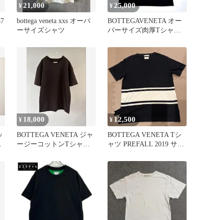
21,000
25,000
¥
¥
7
bottega veneta xxs オーバ
BOTTEGAVENETA オー
ーサイズシャツ
バーサイズ肉厚Tシャツ
モックネック
18,000
12,500
¥
¥
ッ
BOTTEGA VENETA ジャ
BOTTEGA VENETA Tシ
ツ
ージーコットンTシャツ
ャツ PREFALL 2019 サイ
XS ブラウン
ズ表記44