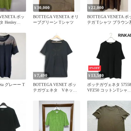
30,000
22,000
¥
¥
 VENETA ボッ
BOTTEGA VENETA オリ
BOTTEGA VENETA ボ
Henley
ーブグリーン Tシャツ
テガ Tシャツ ブラウン
e 半袖Tシャツ グ
e:M【中目黒
8%OFF
7,490
13,540
¥
¥
eneta グレーー T
BOTTEGA VENET ボッ
ボッテガヴェネタ 575588
テガヴェネタ VネックT
VFZ50 コットンTシャ
シャツ＊
メンズ 50