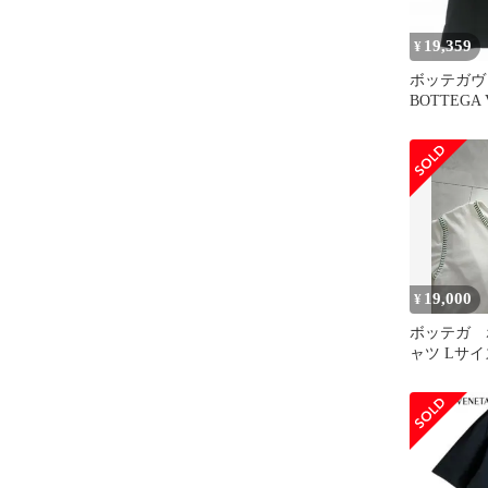
19,359
¥
ボッテガヴ
BOTTEGA
ートスリー
ットソー 半
黒 34095 
規
19,000
¥
ボッテガ 
ャツ Lサイ