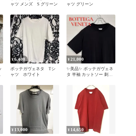
ャツ メンズ S グリーン
ャツ グリーン
6,400
21,000
¥
¥
ッ
ボッテガヴェネタ Tシ
✨美品✨ ボッテガヴェネ
レ
ャツ ホワイト
タ 半袖 カットソー 刺繍
ロゴ 黒 三角ロゴ 22年製
13,000
14,650
¥
¥