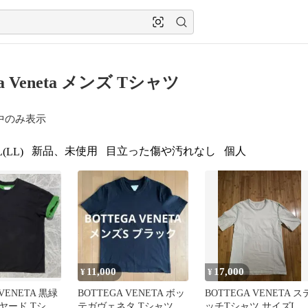
ega Veneta メンズ Tシャツ
中のみ表示
新品、未使用
目立った傷や汚れなし
個人
(LL)
11,000
17,000
¥
¥
 VENETA 黒緑
BOTTEGA VENETA ボッ
BOTTEGA VENETA ス
ヤード Tシャ
テガヴェネタ Tシャツ ブ
ッチTシャツ サイズL