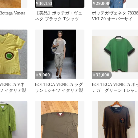
30,153
29,000
¥
¥
tega Veneta
【美品】ボッテガ・ヴェ
ボッテガヴェネタ 78338
ネタ ブラック Tシャツ
VKLZ0 オーバーサイズ
グリーンステッチ 5分
クルーネックTシャツ
袖
9,000
32,000
¥
¥
VENETA Vネ
BOTTEGA VENETA ラグ
BOTTEGA VENETA ボ
ャツ イタリア製
ラン Tシャツ イタリア製
テガ グリーン Tシャ
黒袖