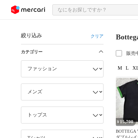
ンツにスキップ
絞り込み
Bott
クリア
カテゴリー
販売
M
L
XL
15,700
¥
BOTTEGA
ダブルレイ