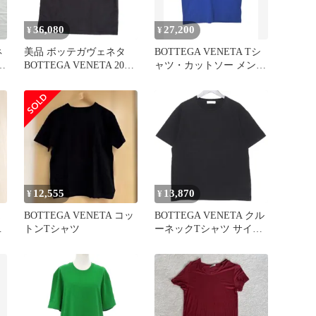
36,080
27,200
¥
¥
ネ
美品 ボッテガヴェネタ
BOTTEGA VENETA Tシ
ト
BOTTEGA VENETA 2022
ャツ・カットソー メンズ
Tシャツ カット
【古着】【中古】【送料
無料】
12,555
13,870
¥
¥
BOTTEGA VENETA コッ
BOTTEGA VENETA クル
ラ
トンTシャツ
ーネックTシャツ サイズ
52 ブラック 609305
VF1U0