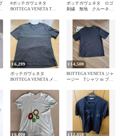
ヴ
#ボッテガヴェネタ
ボッテガヴェネタ ロゴ
BOTTEGA VENETA Tシ
刺繍 無地 クルーネッ
ャツ モスグリー 46（M)
ク tシャツ メンズ M
6,299
14,500
¥
¥
ボッテガヴェネタ
BOTTEGA VENETA ジャ
半
BOTTEGA VENETA メン
ージー Tシャツ m ブラ
ズ Tシャツ ブラッ
ック オーバーサイズ
ク M
6,000
12,450
¥
¥