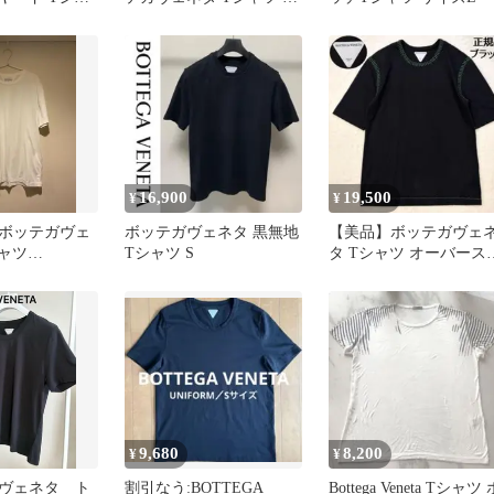
ラック Sサイズ
16,900
19,500
¥
¥
ボッテガヴェ
ボッテガヴェネタ 黒無地
【美品】ボッテガヴェ
シャツ
Tシャツ S
タ Tシャツ オーバース
 VENETA ホワ
ッチ M ブラック 現行品
伊製
9,680
8,200
¥
¥
ヴェネタ ト
割引なう:BOTTEGA
Bottega Veneta Tシャツ 