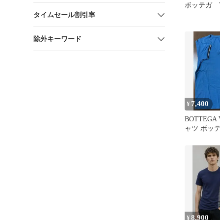
ボッテガ 
タイムセール割引率
除外キーワード
7,400
¥
BOTTEGA 
ャツ ボッ
販売価格約7
8,900
¥