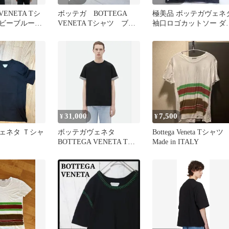
VENETA Tシ
ボッテガ BOTTEGA
極美品 ボッテガヴェネ
ビーブルー×
VENETA Tシャツ ブラ
袖口ロゴカットソー ダ
ック 再構築 半袖 黒
ルレイヤー ストライプt
シャツ
31,000
7,500
¥
¥
ェネタ Ｔシャ
ボッテガヴェネタ
Bottega Veneta Tシャツ
BOTTEGA VENETA Tシ
Made in ITALY
ャツ