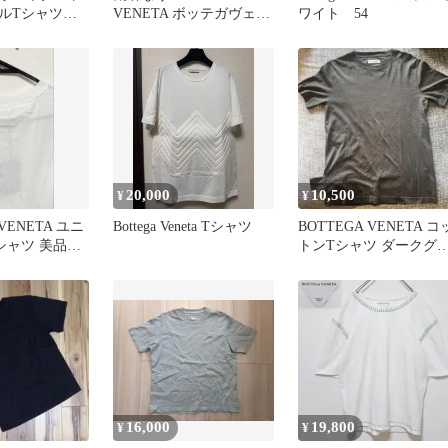
グルTシャツ
VENETA ボッテガヴェネ
ワイト 54
 近年モデ
タ Tシャツ ブラック／S
ット★
20,000
10,500
¥
¥
 VENETA ユニ
Bottega Veneta Tシャツ
BOTTEGA VENETA コ
シャツ 美品ヴ
トンTシャツ ダークグ
ーMサイズ
16,000
19,800
¥
¥