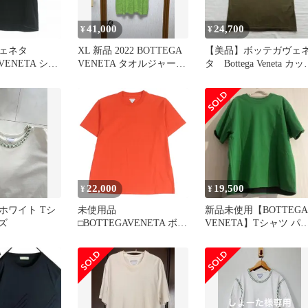
41,000
24,700
¥
¥
ェネタ
XL 新品 2022 BOTTEGA
【美品】ボッテガヴェ
 VENETA ショ
VENETA タオルジャージ
タ Bottega Veneta カッ
ブTシャツ カ
ー Tシャツ
ソー カーキ
袖 L ブラック
VKLZ0 国内正
22,000
19,500
¥
¥
ホワイト Tシ
未使用品
新品未使用【BOTTEGA
ズ
□BOTTEGAVENETA ボッ
VENETA】Tシャツ パ
テガヴェネタ 2022年製
キート
744965 クルーネック シ
ョートスリーブ 半袖Ｔシ
ャツ オレンジ XS 伊製 正
規品