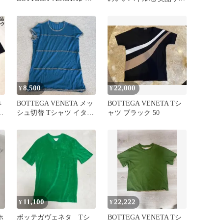
ヤード Tシャツグリー
ズS
ン S
8,500
22,000
¥
¥
ネ
BOTTEGA VENETA メッ
BOTTEGA VENETA Tシ
テ
シュ切替 Tシャツ イタリ
ャツ ブラック 50
ア製
11,100
22,222
¥
¥
ホ
ボッテガヴェネタ Tシ
BOTTEGA VENETA Tシ