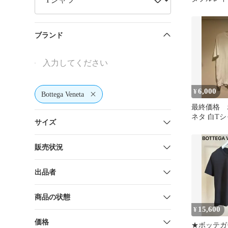
ツ 刺繍
ブランド
6,000
¥
Bottega Veneta
最終価格 
ネタ 白T
サイズ
BOTTEGA
イト
販売状況
出品者
商品の状態
15,600
¥
価格
★ボッテガ