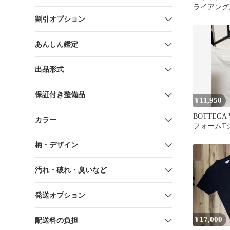
ライアン
S 超美品
割引オプション
ル 2枚セ
あんしん鑑定
出品形式
保証付き整備品
11,950
¥
BOTTEGA
カラー
フォームT
ィンテージ
柄・デザイン
汚れ・破れ・臭いなど
発送オプション
17,000
¥
配送料の負担