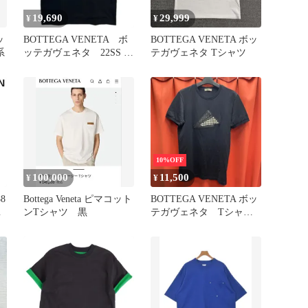
19,690
29,999
¥
¥
ッ
BOTTEGA VENETA ボ
BOTTEGA VENETA ボッ
系
ッテガヴェネタ 22SS ブ
テガヴェネタ Tシャツ
ラック 661788 Tシャツ
M
10%OFF
100,000
11,500
¥
¥
Bottega Veneta ピマコット
BOTTEGA VENETA ボッ
ツ
ンTシャツ 黒
テガヴェネタ Tシャ
ツ 半袖 イントレチャ
ート 紙飛行機 モチー
フ イタリア製