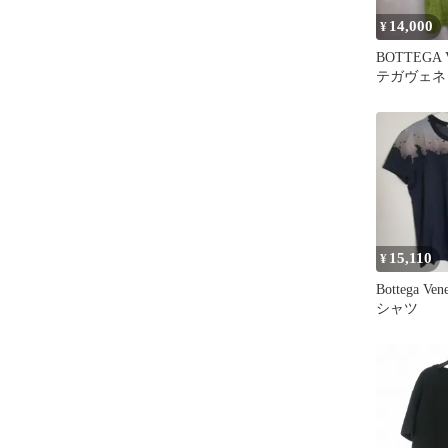
14,000
¥
BOTTEGA
テガヴェネタ 
Neck Te
リーン siz
B07】
15,110
¥
Bottega V
シャツ