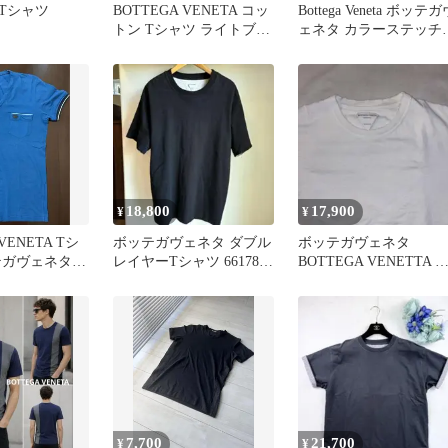
Tシャツ
BOTTEGA VENETA コッ
Bottega Veneta ボッテガ
トン Tシャツ ライトブル
ェネタ カラーステッチ
ー M
半袖Tシャツ
18,800
17,900
¥
¥
VENETA Tシ
ボッテガヴェネタ ダブル
ボッテガヴェネタ
テガヴェネタ
レイヤーTシャツ 661788
BOTTEGA VENETTA 
0000円
V16E0/ジャケット
袖 tシャツ ロゴ刺繍
7,700
21,700
¥
¥