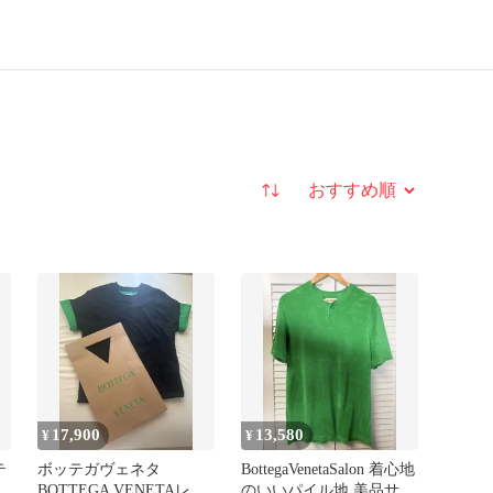
並び替え
17,900
13,580
¥
¥
テ
ボッテガヴェネタ
BottegaVenetaSalon 着心地
BOTTEGA VENETAレイ
のいいパイル地 美品サイ