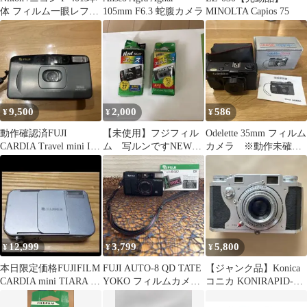
体 フィルム一眼レフカ
105mm F6.3 蛇腹カメラ
MINOLTA Capios 75
メラ
9,500
2,000
586
¥
¥
¥
動作確認済FUJI
【未使用】フジフィル
Odelette 35mm フィルム
CARDIA Travel mini II
ム 写ルンですNEWエ
カメラ ※動作未確認
DUAL-P
ースとスリムエース
※未使用品
12,999
3,799
5,800
¥
¥
¥
本日限定価格FUJIFILM
FUJI AUTO-8 QD TATE
【ジャンク品】Konica
CARDIA mini TIARA 本
YOKO フィルムカメラ
コニカ KONIRAPID-S
体 ジャンク
☆ カメラ ♪
昭和レトロ 部品取り