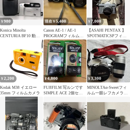
980
5,400
7,000
¥
現在 ¥
¥
Konica Minolta
Canon AE-1 / AE-1
【ASAHI PENTAX 】
CENTURIA BF10 動作
PROGRAMフィルムカ
SPOTMATICSPフィル
確認済 ケース付
メラ本体 動作未確認
ムカメラ 本体✨希少✨
2,200
4,800
3,300
¥
¥
¥
Kodak M38 イエロー
FUJIFILM 写ルンです
MINOLTAα-Sweetフィ
35mm フィルムカメラ
SIMPLE ACE 2個セッ
ルム一眼レフカメラ標
ト
準望遠ズームレンズ３
点SET