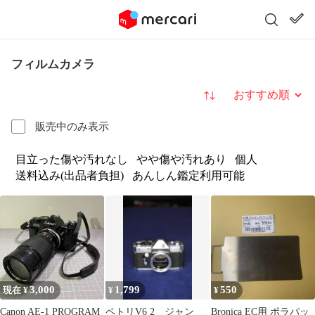
フィルムカメラ
並び替え
販売中のみ表示
目立った傷や汚れなし
やや傷や汚れあり
個人
送料込み(出品者負担)
あんしん鑑定利用可能
3,000
1,799
550
現在 ¥
¥
¥
Canon AE-1 PROGRAM
ペトリV6 2 ジャン
Bronica EC用 ポラパッ