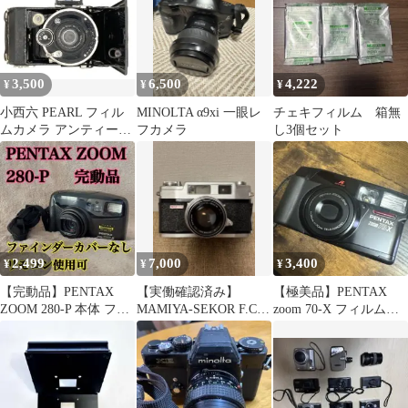
3,500
6,500
4,222
¥
¥
¥
小西六 PEARL フィル
MINOLTA α9xi 一眼レ
チェキフィルム 箱無
ムカメラ アンティーク
フカメラ
し3個セット
動作未確認 【6145】
2,499
7,000
3,400
¥
¥
¥
【完動品】PENTAX
【実働確認済み】
【極美品】PENTAX
ZOOM 280-P 本体 フィ
MAMIYA-SEKOR F.C.
zoom 70-X フィルムカ
ルムカメラ
アンティークフィルム
メラ 本体
カメラ