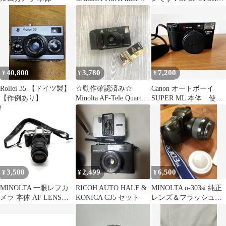
DUAL-P
in ロフト
40,800
3,780
7,200
¥
¥
¥
Rollei 35 【ドイツ製】
☆動作確認済み☆
Canon オートボーイ
【作例あり】
Minolta AF-Tele Quartz
SUPER ML 本体 使用
Date 本体
説明書付き
3,500
2,499
6,500
¥
¥
¥
MINOLTA 一眼レフカ
RICOH AUTO HALF &
MINOLTA α-303si 純正
メラ 本体 AF LENS
KONICA C35 セット
レンズ＆フラッシュ＆
100-200mm
ケース付 セット