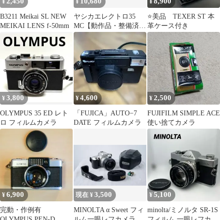
2,450
10,680
8,900
¥
¥
¥
B3211 Meikai SL NEW
ヤシカエレクトロ35
⭐️美品 TEXER ST 本
MEIKAI LENS f-50mm
MC【動作品・整備済
革ケース付き
み】⑦
3,800
4,600
2,500
¥
¥
¥
OLYMPUS 35 ED レト
「FUJICA」AUTO−7
FUJIFILM SIMPLE ACE
ロ フィルムカメラ
DATE フィルムカメラ
使い捨てカメラ
6,900
3,500
5,100
¥
現在 ¥
¥
完動・作例有
MINOLTA α Sweet フィ
minolta/ミノルタ SR-1S
OLYMPUS PEN-D
ルム一眼レフカメラ 本
フィルム 一眼レフカメ