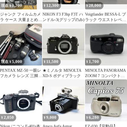
1,700
12,300
28,000
現在 ¥
¥
¥
ジャンク フィルムカメ
NIKON F3 F3hp F3T ハ
Voigtlander BESSA-L ブ
ラ ケース 大量まとめ売
ンドル-3(グリップのみ)
ラック ウエストレベル
り
ファインダー付き
5,000
11,500
1,700
現在 ¥
¥
¥
PENTAX MZ-50 一眼レ
★ミノルタ MINOLTA
MINOLTA PANORAMA
フカメラ レンズ 三脚
XD-S ボディブラック
ZOOM 7 コンパクトカ
セット フィルム
メラ本体
2,050
9,000
6,280
¥
¥
¥
Nikon /ニコン F-401s本
Ansco Agfa Agnar
EZ-030【完動品】