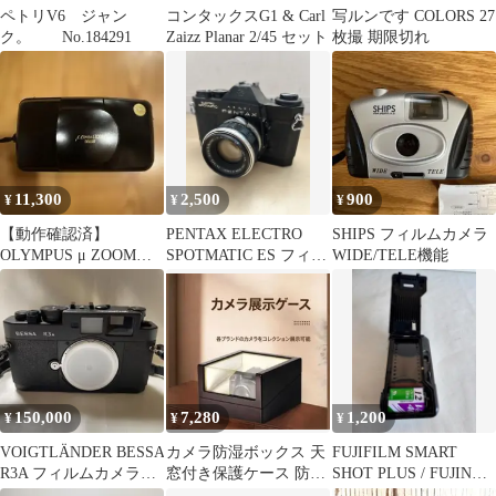
ペトリV6 ジャン
コンタックスG1 & Carl
写ルンです COLORS 27
ク。 No.184291
Zaizz Planar 2/45 セット
枚撮 期限切れ
11,300
2,500
900
¥
¥
¥
【動作確認済】
PENTAX ELECTRO
SHIPS フィルムカメラ
OLYMPUS μ ZOOM
SPOTMATIC ES フィル
WIDE/TELE機能
DELUXE コンパクトカ
ムカメラ
メラ
150,000
7,280
1,200
¥
¥
¥
VOIGTLÄNDER BESSA
カメラ防湿ボックス 天
FUJIFILM SMART
R3A フィルムカメラ
窓付き保護ケース 防
SHOT PLUS / FUJINON
(8/19以降発送)
湿・傷防止 展示用
LENS