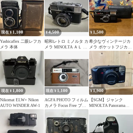
1,100
4,500
1,500
現在 ¥
¥
¥
Yashicaflex 二眼レフカ
昭和レトロ ミノルタ カ
希少なヴィンテージカ
メラ 本体
メラ MINOLTA ＡＬ 動
メラ ポケットフジカ
作未確認 ジャンク品
350フラッシュ ケース
付 現状
1,800
1,100
1,900
現在 ¥
現在 ¥
¥
Nikomat ELW+ Nikon
AGFA PHOTO フィルム
【SGM】ジャンク
AUTO WINDER AW-1
カメラ Focus Free ブラ
MINOLTA Panorama
ウン 35mm
Zoom 135