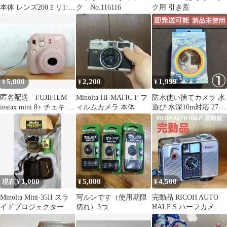
本体 レンズ200ミリ1:4
ク No.116116
ク用 引き蓋
S.S.C.
5,000
2,200
1,999
¥
¥
¥
匿名配送 FUJIFILM
Minolta HI-MATIC F フ
防水使い捨てカメラ 水
instax mini 8+ チェキ カ
ィルムカメラ 本体
遊び 水深10m対応 27枚
メラ
撮 インスタントカメラ
①
1,000
5,000
4,500
現在 ¥
¥
¥
Minolta Mini-35II スラ
写ルンです（使用期限
完動品 RICOH AUTO
イドプロジェクター 本
切れ）3つ
HALF S ハーフカメラ
体
25mm F2.8