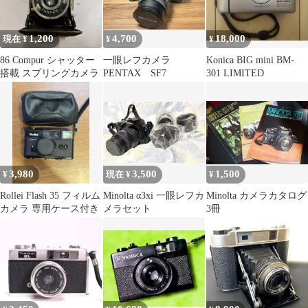
1,200
4,700
18,000
現在 ¥
¥
¥
86 Compur シャッター
一眼レフカメラ
Konica BIG mini BM-
搭載 スプリングカメラ
PENTAX SF7
301 LIMITED
3,980
3,500
1,500
¥
現在 ¥
¥
Rollei Flash 35 フィルム
Minolta α3xi 一眼レフカ
Minolta カメラカタログ
カメラ 専用ケース付き
メラセット
3冊