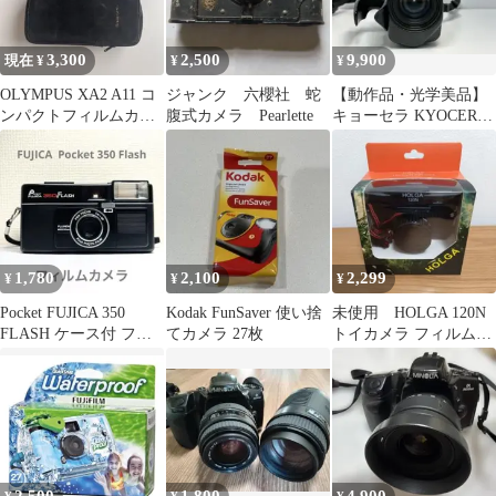
3,300
2,500
9,900
現在 ¥
¥
¥
OLYMPUS XA2 A11 コ
ジャンク 六櫻社 蛇
【動作品・光学美品】
ンパクトフィルムカメ
腹式カメラ Pearlette
キョーセラ KYOCERA
ラ
SAMURAI X3.0
1,780
2,100
2,299
¥
¥
¥
Pocket FUJICA 350
Kodak FunSaver 使い捨
未使用 HOLGA 120N
FLASH ケース付 フイ
てカメラ 27枚
トイカメラ フィルムカ
ルムカメラ
メラ