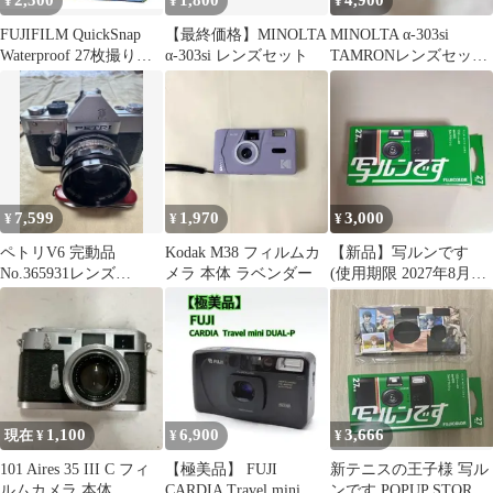
2,500
1,800
4,900
¥
¥
¥
FUJIFILM QuickSnap
【最終価格】MINOLTA
MINOLTA α-303si
Waterproof 27枚撮り水
α-303si レンズセット
TAMRONレンズセット
中カメラ
フィルムカメラ
7,599
1,970
3,000
¥
¥
¥
ペトリV6 完動品
Kodak M38 フィルムカ
【新品】写ルンです
No.365931レンズ
メラ 本体 ラベンダー
(使用期限 2027年8月ま
No.224704
で)
1,100
6,900
3,666
現在 ¥
¥
¥
101 Aires 35 III C フィ
【極美品】 FUJI
新テニスの王子様 写ル
ルムカメラ 本体
CARDIA Travel mini
ンです POPUP STORE