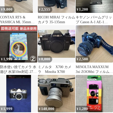
9,000
2,555
1,200
¥
¥
¥
CONTAX RTS &
RICOH MIRAI フィルム
キヤノン パームグリッ
YASHICA ML 35mm
カメラ 35-135mm
プ Canon A-1 AE-1
F2.8【ジャンク】
Program
1,999
8,000
2,500
¥
¥
¥
防水使い捨てカメラ 水
ミノルタ X700 カメ
MINOLTA MAXXUM
遊び 水深10m対応 27枚
ラ Minolta X700
3xi ZOOMxi フィルムカ
撮 インスタントカメラ
メラ
②
1,999
140,000
1,280
¥
¥
¥