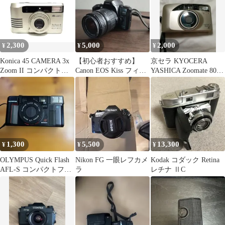
2,300
5,000
2,000
¥
¥
¥
Konica 45 CAMERA 3x
【初心者おすすめ】
京セラ KYOCERA
Zoom II コンパクトフ
Canon EOS Kiss フィル
YASHICA Zoomate 80
ィルムカメラ
ム一眼レフカメラ
本体
1,300
5,500
13,300
¥
¥
¥
OLYMPUS Quick Flash
Nikon FG 一眼レフカメ
Kodak コダック Retina
AFL-S コンパクトフィ
ラ
レチナ ⅡC
ルムカメラ