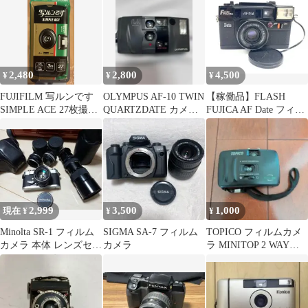
2,480
2,800
4,500
¥
¥
¥
FUJIFILM 写ルンです
OLYMPUS AF-10 TWIN
【稼働品】FLASH
SIMPLE ACE 27枚撮
QUARTZDATE カメラ
FUJICA AF Date フィル
訳あり
専用ケース付き
ムカメラ フジカ
2,999
3,500
1,000
現在 ¥
¥
¥
Minolta SR-1 フィルム
SIGMA SA-7 フィルム
TOPICO フィルムカメ
カメラ 本体 レンズセッ
カメラ
ラ MINITOP 2 WAY
ト
CAMERA 本体