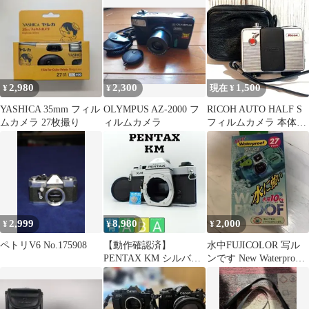
LEICAなど
2,980
2,300
1,500
¥
¥
現在 ¥
YASHICA 35mm フィル
OLYMPUS AZ-2000 フ
RICOH AUTO HALF S
ムカメラ 27枚撮り
ィルムカメラ
フィルムカメラ 本体
レトロ
2,999
8,980
2,000
¥
¥
¥
ペトリV6 No.175908
【動作確認済】
水中FUJICOLOR 写ル
PENTAX KM シルバー
ンです New Waterproof
ボディ セルフタイマー
27枚撮
△