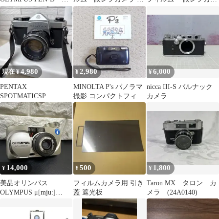
F1.9 32mm ハーフカメ
体
ラ レンズ付き
ラ
4,980
2,980
6,000
現在 ¥
¥
¥
PENTAX
MINOLTA P's パノラマ
nicca III-S バルナック
SPOTMATICSP
撮影 コンパクトフィル
カメラ
ムカメラ ブラック
14,000
500
1,800
¥
¥
¥
美品オリンパス
フィルムカメラ用 引き
Taron MX タロン カ
OLYMPUS μ[mju:]
蓋 遮光板
メラ (24A0140)
ZOOM 130 コンパクト
カメラ