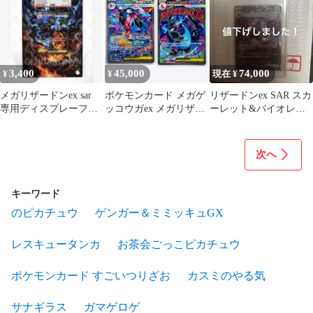
3,400
45,000
74,000
¥
¥
現在 ¥
メガリザードンex sar
ポケモンカード メガゲ
リザードンex SAR スカ
専用ディスプレーフレ
ッコウガex メガリザー
ーレット&バイオレッ
ーム
ドンXex 2枚セット
ト ハイクラスパック シ
ャイニ…
次へ
キーワード
のピカチュウ
ゲンガー＆ミミッキュGX
レスキュータンカ
お茶会ごっこピカチュウ
ポケモンカード すごいつりざお
カスミのやる気
サナギラス
ガマゲロゲ