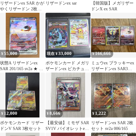
リザードンex SAR かが
リザードンex sar
【韓国版】メガリザー
やくリザードン 2枚セ
ドンX ex SAR
ット
55,000
33,000
166,666
¥
現在 ¥
¥
状態A リザードンex
ポケモンカード メガリ
ミュウex ブラッキーex
SAR 201/165 sv2a ★ ポ
ザードンex ピカチュウ
リザードンex SAR3枚
ケカ ポケモン ポケモン
ex イーブイex etc
セット
カードゲーム
12,000
8,666
1,222
¥
¥
¥
ポケモンカード リザー
【最安値】ミモザ SAR
リザードンex SAR 2枚
ドンV SAR 3枚セット
SV1V バイオレットex
セット sv2a 006/165
105/078