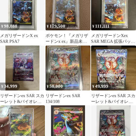
98,888
179,500
111,111
¥
¥
¥
メガリザードンX ex
ポケモン！『メガリザ
メガリザードンXex
SAR PSA7
ードンx ex』新品未使
SAR MEGA 拡張パック
用！SAR！psa10！
インフェルノX 110/0…
34,999
50,000
49,999
¥
¥
¥
リザードンex SAR スカ
リザードンex SAR
リザードンex SAR スカ
ーレット&バイオレッ
134/108
ーレット&バイオレッ
ト ハイクラスパック シ
ト 拡張パック 黒炎の支
ャイニ…
配者 …