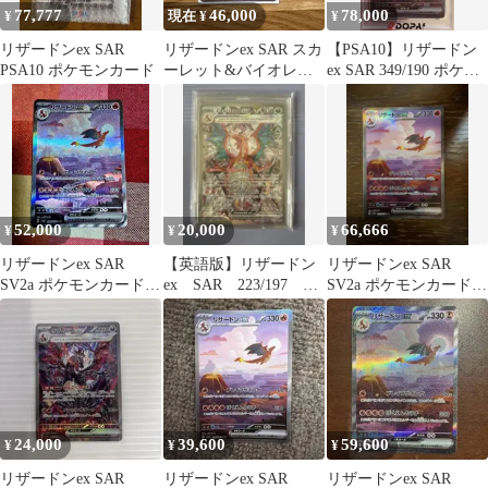
77,777
46,000
78,000
¥
現在 ¥
¥
リザードンex SAR
リザードンex SAR スカ
【PSA10】リザードン
PSA10 ポケモンカード
ーレット&バイオレッ
ex SAR 349/190 ポケモ
ト 強化拡張パック ポケ
ンカードゲーム 美品
モンカ…
52,000
20,000
66,666
¥
¥
¥
リザードンex SAR
【英語版】リザードン
リザードンex SAR
SV2a ポケモンカード
ex SAR 223/197
SV2a ポケモンカード
151 201/165
OBF EN
151
24,000
39,600
59,600
¥
¥
¥
リザードンex SAR
リザードンex SAR
リザードンex SAR