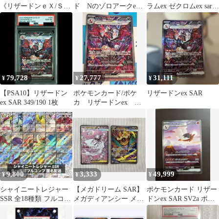
《リザードンｅＸ/ＳＡ
ド Nのゾロアークex
ラムex ゼクロムex sar
Ｒ》★豪華おまけカー
リザードン&テールナ
セット
ド付き★
ーGX
79,728
27,777
31,111
¥
¥
¥
【PSA10】リザードン
ポケモンカード/ポケ
リザードンex SAR
ex SAR 349/190 1枚
カ リザードンex
349/190 SAR シャイニ
ートレジャー
9,800
3,333
49,999
¥
¥
¥
シャイニートレジャー
【メガドリーム SAR】
ポケモンカード リザー
SSR 全18種類 フルコン
メガディアンシー メガ
ドンex SAR SV2a ポケ
プセット
ルチャブル 2枚 239/193
モンカード151 引退品