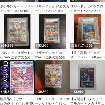
ポケモンカード リザー
リザードンex SAR スカ
リザードン LV.76 プロ
ドンex SAR 134/108
ーレット&バイオレッ
モカードパック 25th
ト 拡張パック 黒炎の支
ANNIVERSARY …
配者 …
39,980
83,000
174,000
¥
¥
現在 ¥
『8/7まで』リザードン
リザードンex SAR
【現在高騰中】メガリ
ex SAR 黒炎の支配者
PSA10 黒炎の支配者
ザードンXex SAR psa10
134/108 テラスタル
134/108 sv3 ポケカ
46,800
30,999
12,900
¥
¥
¥
極美品‼️【 リザードン
リザードンex SAR スカ
【未開封】2枚入り プ
ex SAR 】 SV4a 349/190
ーレット&バイオレッ
ロモカード メガリザー