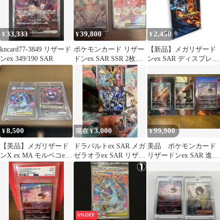
33,333
39,800
2,450
¥
¥
¥
kncard77-3849 リザード
ポケモンカード リザー
【新品】メガリザード
ンex 349/190 SAR
ドンex SAR SSR 2枚セ
ンex SAR ディスプレイ
ット
フレーム
8,500
3,000
99,900
¥
現在 ¥
¥
【美品】メガリザード
ドラパルトex SAR メガ
美品 ポケモンカード
ンX ex MA モルペコex
ゼラオラex SAR リザー
リザードンex SAR 進化
SAR
ドン 3枚セット
ライン 3枚セット
6%OFF