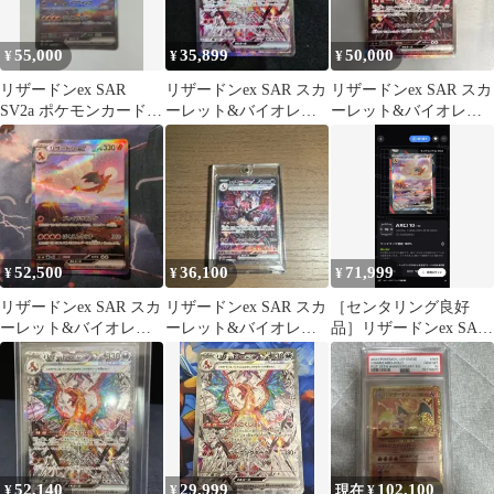
55,000
35,899
50,000
¥
¥
¥
リザードンex SAR
リザードンex SAR スカ
リザードンex SAR スカ
SV2a ポケモンカード
ーレット&バイオレッ
ーレット&バイオレッ
151 201/165
ト 拡張パック
ト ハイクラスパック シ
ャイニ…
52,500
36,100
71,999
¥
¥
¥
リザードンex SAR スカ
リザードンex SAR スカ
［センタリング良好
ーレット&バイオレッ
ーレット&バイオレッ
品］リザードンex SAR
ト 強化拡張パック
ト 色違い 黒リザード
SV2a ポケモンカード
ン
151
52,140
29,999
102,100
¥
¥
現在 ¥