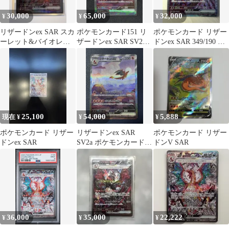
30,000
65,000
32,000
¥
¥
¥
リザードンex SAR スカ
ポケモンカード151 リ
ポケモンカード リザー
ーレット&バイオレッ
ザードンex SAR SV2a
ドンex SAR 349/190 ポ
ト ハイクラスパック シ
201/165
ケカ SV4a
ャイニ…
25,100
54,000
5,888
現在 ¥
¥
¥
ポケモンカード リザー
リザードンex SAR
ポケモンカード リザー
ドンex SAR
SV2a ポケモンカード
ドンV SAR
151 201/165
36,000
35,000
22,222
¥
¥
¥