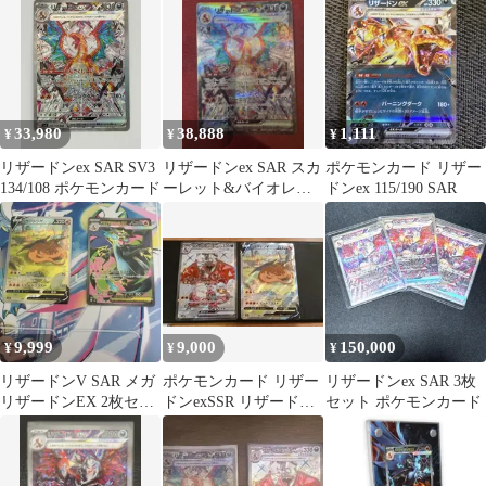
33,980
38,888
1,111
¥
¥
¥
リザードンex SAR SV3
リザードンex SAR スカ
ポケモンカード リザー
134/108 ポケモンカード
ーレット&バイオレッ
ドンex 115/190 SAR
ト 拡張パック 黒炎の支
配者 …
9,999
9,000
150,000
¥
¥
¥
リザードンV SAR メガ
ポケモンカード リザー
リザードンex SAR 3枚
リザードンEX 2枚セッ
ドンexSSR リザードン
セット ポケモンカード
ト
V SAR