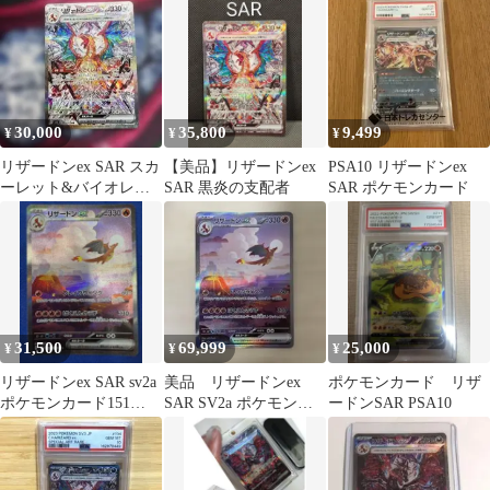
30,000
35,800
9,499
¥
¥
¥
リザードンex SAR スカ
【美品】リザードンex
PSA10 リザードンex
ーレット&バイオレッ
SAR 黒炎の支配者
SAR ポケモンカード
ト 拡張パック 黒炎の支
配者
31,500
69,999
25,000
¥
¥
¥
リザードンex SAR sv2a
美品 リザードンex
ポケモンカード リザ
ポケモンカード151
SAR SV2a ポケモンカ
ードンSAR PSA10
201/165
ード151 201/165