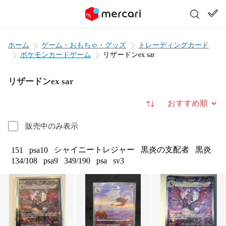
ホーム
ゲーム・おもちゃ・グッズ
トレーディングカード
ポケモンカードゲーム
リザードンex sar
リザードンex sar
並び替え
販売中のみ表示
シャイニートレジャー
黒炎の支配者
黒炎
151
psa10
134/108
psa9
349/190
psa
sv3