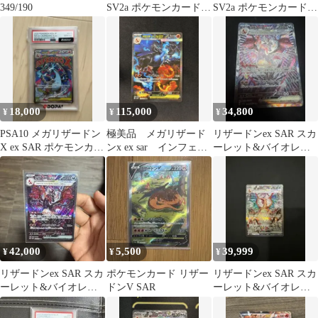
349/190
SV2a ポケモンカード
SV2a ポケモンカード
151 201/165
151 201/165
18,000
115,000
34,800
¥
¥
¥
PSA10 メガリザードン
極美品 メガリザード
リザードンex SAR スカ
X ex SAR ポケモンカー
ンx ex sar インフェル
ーレット&バイオレッ
ド
ノx ポケモンカードゲ
ト ハイクラスパック シ
ーム
ャイニ…
42,000
5,500
39,999
¥
¥
¥
リザードンex SAR スカ
ポケモンカード リザー
リザードンex SAR スカ
ーレット&バイオレッ
ドンV SAR
ーレット&バイオレッ
ト
ト 拡張パック 黒炎の支
配者 …