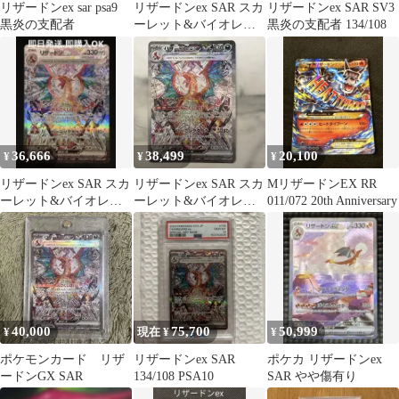
リザードンex sar psa9
リザードンex SAR スカ
リザードンex SAR SV3
黒炎の支配者
ーレット&バイオレッ
黒炎の支配者 134/108
ト ハイクラスパック シ
ャイニ…
36,666
38,499
20,100
¥
¥
¥
リザードンex SAR スカ
リザードンex SAR スカ
MリザードンEX RR
ーレット&バイオレッ
ーレット&バイオレッ
011/072 20th Anniversary
ト 拡張パック 黒炎の支
ト 拡張パック 黒炎の支
配者
配者 …
40,000
75,700
50,999
¥
現在 ¥
¥
ポケモンカード リザ
リザードンex SAR
ポケカ リザードンex
ードンGX SAR
134/108 PSA10
SAR やや傷有り