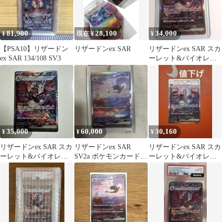
81,900
28,100
34,000
¥
現在 ¥
¥
【PSA10】リザードン
リザードンex SAR
リザードンex SAR スカ
ex SAR 134/108 SV3
ーレット&バイオレッ
ト ハイクラスパック シ
ャイニ…
35,000
60,000
30,160
¥
¥
¥
リザードンex SAR スカ
リザードンex SAR
リザードンex SAR スカ
ーレット&バイオレッ
SV2a ポケモンカード
ーレット&バイオレッ
ト ハイクラスパック シ
151 201/165
ト ハイクラスパック シ
ャイニ…
ャイニ…