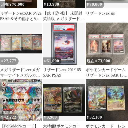
70,000
13,980
70,000
現在 ¥
¥
¥
リザードンexSAR SV2a
【残り⑦~⑩】 未開封
リザードンex sar
PSA9 &その他まとめ売
英語版 メガリザードン
り
X ex MA オドリドリex
SAR 2枚入り ポケモン
カード プロモ
27,777
61,000
73,000
¥
¥
現在 ¥
メガリザードンexメガ
リザードンex 201/165
ポケモンカードゲーム
サーナイトメガルカリ
SAR PSA9
リザードンex SAR 151
オexsar リーリエの決心
PSA10 PSA9 連番
sr
42,222
9,900
52,180
¥
¥
¥
【PoKeMoN/カード】
大特価❗️ポケモンカー
ポケモンカード レシ