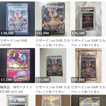
ト 拡張パック 黒炎の支
ドンxex オドリドリex
配者 …
英語版
38,500
42,000
76,500
¥
¥
¥
リザードンex SAR
リザードンex SAR スカ
リザードンex SAR スカ
134/108
ーレット&バイオレッ
ーレット&バイオレッ
ト 拡張パック 黒炎の支
ト PSA10
配者 …
7,199
35,900
87,000
¥
¥
¥
極美品 Mサーナイト
リザードンex SAR スカ
リザードンex SAR スカ
EX RR xy11 1ed
ーレット&バイオレッ
ーレット&バイオレッ
ト 拡張パック 黒炎の支
ト 拡張パック 黒炎の支
配者 …
配者 …