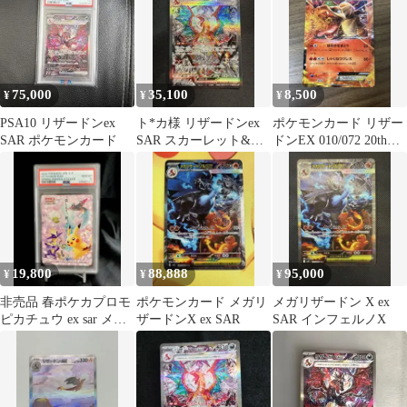
75,000
35,100
8,500
¥
¥
¥
PSA10 リザードンex
ト*カ様 リザードンex
ポケモンカード リザー
SAR ポケモンカード
SAR スカーレット&バ
ドンEX 010/072 20th
イオレット 拡張パック
Anniversary
黒炎の
19,800
88,888
95,000
¥
¥
¥
非売品 春ポケカプロモ
ポケモンカード メガリ
メガリザードン X ex
ピカチュウ ex sar メガ
ザードンX ex SAR
SAR インフェルノX
リザードン ゲンガー