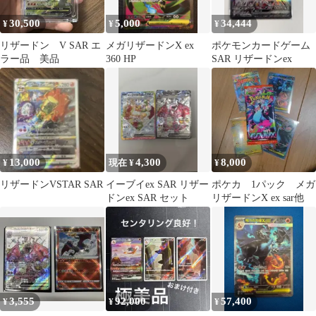
30,500
5,000
34,444
¥
¥
¥
リザードン V SAR エ
メガリザードンX ex
ポケモンカードゲーム
ラー品 美品
360 HP
SAR リザードンex
13,000
4,300
8,000
¥
現在 ¥
¥
リザードンVSTAR SAR
イーブイex SAR リザー
ポケカ 1パック メガ
ドンex SAR セット
リザードンX ex sar他
3,555
92,000
57,400
¥
¥
¥