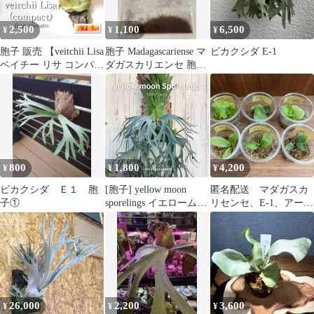
2,500
1,100
6,500
¥
¥
¥
胞子 販売 【veitchii Lisa
胞子 Madagascariense マ
ビカクシダ E-1
ベイチー リサ コンパク
ダガスカリエンセ 胞子
ト】 胞子培養 ビカクシ
培養 ビカクシダ
ダ スポア spore 1パック
【ジフィー2回分ほど】
約0.1ml 入り
800
1,800
4,200
¥
¥
¥
ビカクシダ Ｅ１ 胞
[胞子] yellow moon
匿名配送 マダガスカ
子①
sporelings イエロームー
リセンセ、E-1、アーバ
ン
ンリバー等✨育てる楽
しみビカク6種
26,000
2,200
3,600
¥
¥
¥