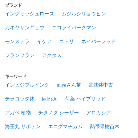
ブランド
イングリッシュローズ
ムジルシリョウヒン
カネヤサンギョウ
ニコライバーグマン
モンステラ
イケア
ニトリ
ネイバーフッド
フランフラン
アクタス
キーワード
インビジブルインク
miyaさん苗
盆栽鉢中古
テラコッタ鉢
jade girl
芍薬 ハイブリッド
アガベ 植物
チタノタ シーザー
アロカシア
海王丸 サボテン
エニグマチカム
熱帯果樹苗木