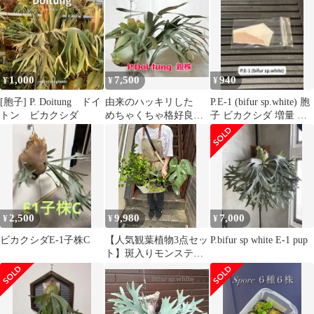
培養 ビカクシダ スポア
spore 1パック 【ジフィ
ー2回分ほど】約0.1ml
入り
1,000
7,500
940
¥
¥
¥
[胞子] P. Doitung ドイ
由来のハッキリした
P.E-1 (bifur sp.white) 胞
トン ビカクシダ
めちゃくちゃ格好良
子 ビカクシダ 増量 白
い ドイトン株 安心
ビフ
の株分け品です
2,500
9,980
7,000
¥
¥
¥
ビカクシダE-1子株C
【人気観葉植物3点セッ
P.bifur sp white E-1 pup
ト】斑入りモンステラ
（タイコンステレーシ
ョン）/フィカス・ベン
ジャミン・バロック/ビ
カクシダ・アルシコル