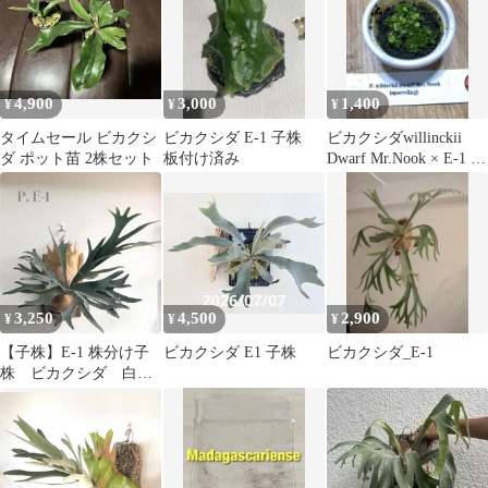
4,900
3,000
1,400
¥
¥
¥
タイムセール ビカクシ
ビカクシダ E-1 子株
ビカクシダwillinckii
ダ ポット苗 2株セット
板付け済み
Dwarf Mr.Nook × E-1 胞
子培養
3,250
4,500
2,900
¥
¥
¥
【子株】E-1 株分け子
ビカクシダ E1 子株
ビカクシダ_E-1
株 ビカクシダ 白ビ
フ コウモリラン 紫