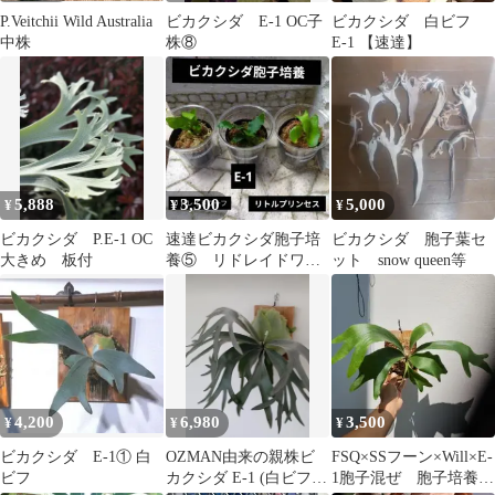
P.Veitchii Wild Australia
ビカクシダ E-1 OC子
ビカクシダ 白ビフ
中株
株⑧
E-1 【速達】
5,888
3,500
5,000
¥
¥
¥
ビカクシダ P.E-1 OC
速達ビカクシダ胞子培
ビカクシダ 胞子葉セ
大きめ 板付
養⑤ リドレイドワー
ット snow queen等
フ E-1 リトルプリン
セス
4,200
6,980
3,500
¥
¥
¥
ビカクシダ E-1① 白
OZMAN由来の親株ビ
FSQ×SSフーン×Will×E-
ビフ
カクシダ E-1 (白ビフ)
1胞子混ぜ 胞子培養