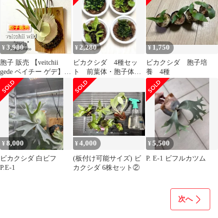
3,980
2,280
1,750
¥
¥
¥
胞子 販売 【veitchii
ビカクシダ 4種セッ
ビカクシダ 胞子培
gede ベイチー ゲデ】
ト 前葉体・胞子体
養 4種
胞子培養 ビカクシダ ス
④
ポア spore 1パック 【ジ
フィー2回分ほど】約
0.1ml 入り
8,000
4,000
5,500
¥
¥
¥
ビカクシダ 白ビフ
(板付け可能サイズ) ビ
P. E-1 ビフルカツム
P.E-1
カクシダ 6株セット②
次へ