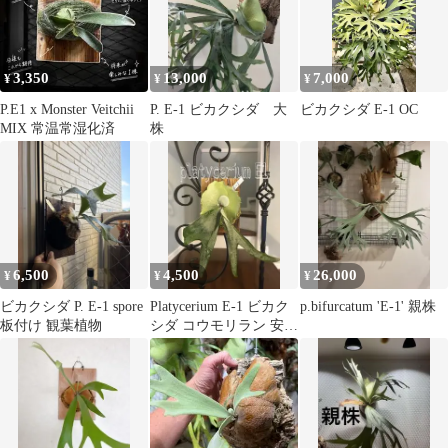
3,350
13,000
7,000
¥
¥
¥
P.E1 x Monster Veitchii
P. E-1 ビカクシダ 大
ビカクシダ E-1 OC
MIX 常温常湿化済
株
6,500
4,500
26,000
¥
¥
¥
ビカクシダ P. E-1 spore
Platycerium E-1 ビカク
p.bifurcatum 'E-1' 親株
板付け 観葉植物
シダ コウモリラン 安心
サイズ