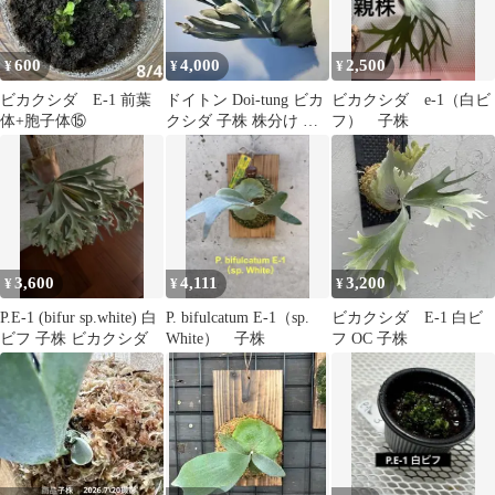
600
4,000
2,500
¥
¥
¥
ビカクシダ E-1 前葉
ドイトン Doi-tung ビカ
ビカクシダ e-1（白ビ
体+胞子体⑮
クシダ 子株 株分け 白
フ） 子株
ビカク
3,600
4,111
3,200
¥
¥
¥
P.E-1 (bifur sp.white) 白
P. bifulcatum E-1（sp.
ビカクシダ E-1 白ビ
ビフ 子株 ビカクシダ
White） 子株
フ OC 子株