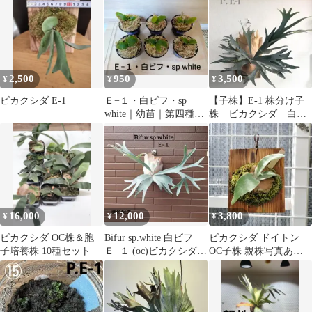
2,500
950
3,500
¥
¥
¥
ビカクシダ E-1
Ｅ−１・白ビフ・sp
【子株】E-1 株分け子
white｜幼苗｜第四種郵
株 ビカクシダ 白ビ
便
フ コウモリラン
16,000
12,000
3,800
¥
¥
¥
ビカクシダ OC株＆胞
Bifur sp.white 白ビフ
ビカクシダ ドイトン
子培養株 10種セット
Ｅ−１ (oc)ビカクシダ
OC子株 親株写真あり
3
板付