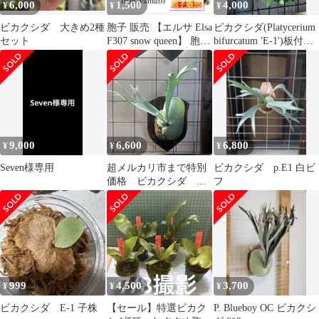
6,000
1,500
4,000
¥
¥
¥
ビカクシダ 大きめ2種
胞子 販売 【エルサ Elsa
ビカクシダ(Platycerium
セット
F307 snow queen】 胞子
bifurcatum 'E-1')板付
培養 ビカクシダ スポア
国内生産<9bp>アフタ
spore 1パック 【ジフィ
ーフォロー◎
ー2回分ほど】約0.1ml
入り
9,000
6,600
6,800
¥
¥
¥
Seven様専用
超メルカリ市まで特別
ビカクシダ p.E1 白ビ
価格 ビカクシダ E-1
フ
OC株 白ビフ
999
4,500
3,700
¥
¥
¥
ビカクシダ E-1 子株
【セール】特選ビカク
P. Blueboy OC ビカクシ