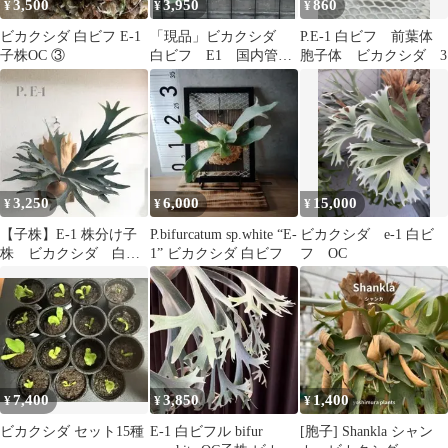
3,500
3,950
860
¥
¥
¥
ビカクシダ 白ビフ E-1
「現品」ビカクシダ
P.E-1 白ビフ 前葉体
子株OC ③
白ビフ E1 国内管
胞子体 ビカクシダ 3
理 胞子培養株
3,250
6,000
15,000
¥
¥
¥
【子株】E-1 株分け子
P.bifurcatum sp.white “E-
ビカクシダ e-1 白ビ
株 ビカクシダ 白ビ
1” ビカクシダ 白ビフ
フ OC
フ コウモリラン 緑
7,400
3,850
1,400
¥
¥
¥
ビカクシダ セット15種
E-1 白ビフル bifur
[胞子] Shankla シャン