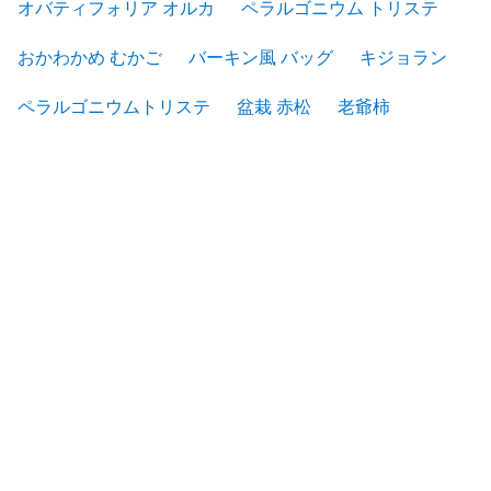
オバティフォリア オルカ
ペラルゴニウム トリステ
おかわかめ むかご
バーキン風 バッグ
キジョラン
ペラルゴニウムトリステ
盆栽 赤松
老爺柿