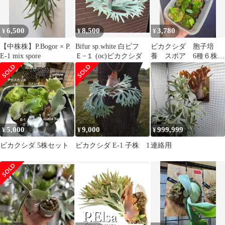
ネ インテリアグリー
ン 初心者おすすめ（ラ
ベルE)
6,500
8,500
3,780
¥
¥
¥
【中株株】P.Bogor × P.
Bifur sp.white 白ビフ
ビカクシダ 胞子培
E-1 mix spore
Ｅ−１ (oc)ビカクシダ
養 スポア 6種６株セ
ット
5,000
9,000
999,999
¥
¥
¥
ビカクシダ 5株セット
ビカクシダ E-1 子株 1
連絡用