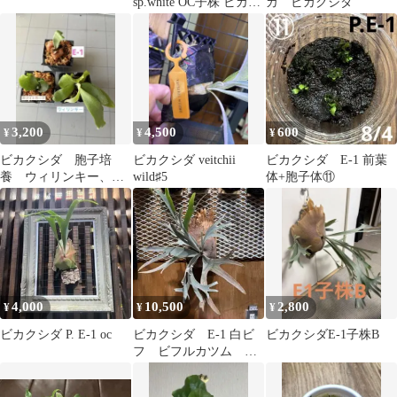
sp.white OC子株 ビカク
カ ビカクシダ
シダ
3,200
4,500
600
¥
¥
¥
ビカクシダ 胞子培
ビカクシダ veitchii
ビカクシダ E-1 前葉
養 ウィリンキー、ほ
wild♯5
体+胞子体⑪
ホワイトホーク、E-1
4,000
10,500
2,800
¥
¥
¥
ビカクシダ P. E-1 oc
ビカクシダ E-1 白ビ
ビカクシダE-1子株B
フ ビフルカツム ホ
ワイト 中株サイズ