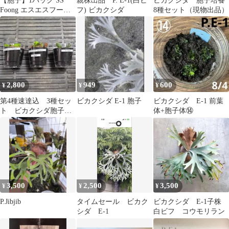
【胞子】1パック SS
親株出品 P. E-1(白ビ
ビカクシダ 胞子培養
Foong エスエスフーン
フ) ビカクシダ
8種セット（現物出品）
ビカクシダ 胞子培養
2,800
949
600
¥
¥
¥
第4種速達込 3種セッ
ビカクシダ E-1 胞子
ビカクシダ E-1 前葉
ト ビカクシダ胞子培
体+胞子体⑭
養003
3,500
2,500
3,500
¥
¥
¥
P.Jibjib
タイムセール ビカク
ビカクシダ E-1子株
シダ E-1
白ビフ コウモリラン