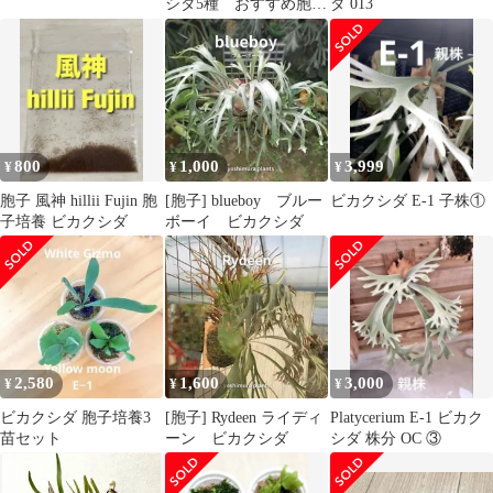
シダ5種 おすすめ胞子
ダ 013
培養苗
800
1,000
3,999
¥
¥
¥
胞子 風神 hillii Fujin 胞
[胞子] blueboy ブルー
ビカクシダ E-1 子株①
子培養 ビカクシダ
ボーイ ビカクシダ
2,580
1,600
3,000
¥
¥
¥
ビカクシダ 胞子培養3
[胞子] Rydeen ライディ
Platycerium E-1 ビカク
苗セット
ーン ビカクシダ
シダ 株分 OC ③