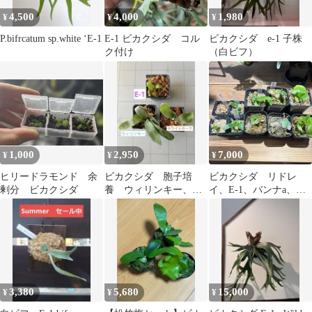
4,500
4,000
1,980
¥
¥
¥
P.bifrcatum sp.white ‘E-1
E-1 ビカクシダ コル
ビカクシダ e-1 子株
ク付け
（白ビフ）
1,000
2,950
7,000
¥
¥
¥
ヒリードラモンド 余
ビカクシダ 胞子培
ビカクシダ リドレ
剰分 ビカクシダ
養 ウィリンキー、ホ
イ、E-1、バンナa、ホ
ワイトホーク、E-1
ワイトギズモ バラ売
り可
3,380
5,680
15,000
¥
¥
¥