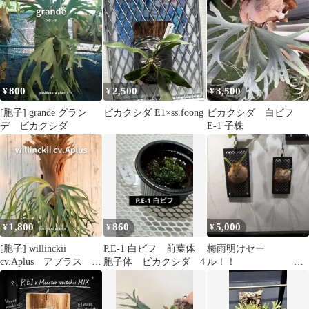
子株 板付け の出品
板付け
800
2,500
3,500
¥
¥
¥
[胞子] grande グラン
ビカクシダ E1×ss.foong
ビカクシダ 白ビフ
デ ビカクシダ
E-1 子株
1,800
860
5,000
¥
¥
¥
[胞子] willinckii
P.E-1 白ビフ 前葉体
梅雨明けセー
cv.Aplus アプラス ビ
胞子体 ビカクシダ 4
ル！！
カクシダ
ビカクシダ 板
付 2点セット