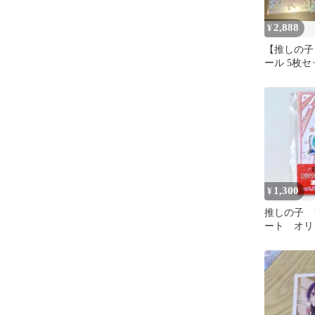
2,888
¥
【推しの子
ール 5枚セ
1,300
¥
推しの子 
ート オリ
ルスタンド