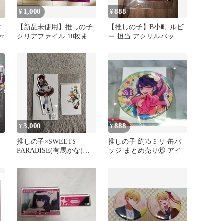
1,000
888
¥
¥
ク
【新品未使用】推しの子
【推しの子】B小町 ルビ
r
クリアファイル 10枚まと
ー 担当 アクリルバッジ
め売り
苺プロダクション
3,000
888
¥
¥
推しの子×SWEETS
推しの子 約75ミリ 缶バ
PARADISE(有馬かな)ア
ッジ まとめ売り⑥ アイ
クリルスタンド&ステッ
カー