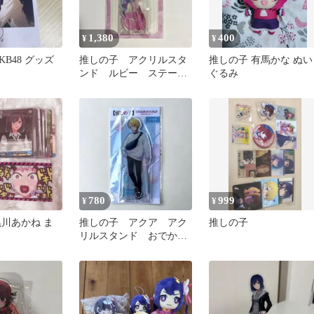
1,380
400
¥
¥
KB48 グッズ
推しの子 アクリルスタ
推しの子 有馬かな ぬい
ンド ルビー ステージ
ぐるみ
ver ジャンプフェスタ
780
999
¥
¥
黒川あかね ま
推しの子 アクア アク
推しの子
リルスタンド おでかけ
ver