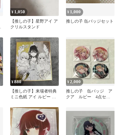
1,050
1,000
¥
¥
【推しの子】星野アイ ア
推しの子 缶バッジセット
ョ
クリルスタンド
880
2,000
¥
¥
【推しの子】来場者特典
推しの子 缶バッジ ア
ミニ色紙 アイ ルビー ア
クア ルビー 4点セッ
クア
ト カラフルver.