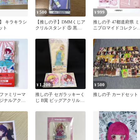
500
999
¥
¥
】 キラキラシ
【推しの子】DMMくじア
推しの子 47都道府県 ミ
ット
クリルスタンド ⑤ 黒川
ニブロマイドコレクシ
あかね
ン【福島】 星野アイ
1,200
500
¥
¥
ファミリーマ
推しの子 セガラッキーく
推しの子 カードセット
ジナルアクリ
じ B賞 ビッグアクリルス
 有馬かな
タンド 他 3点セット