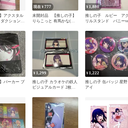
777
1,880
現在 ¥
¥
】アクスタル
未開封品 【推しの子】
推しの子 ルビー ア
ロダクションフ
りらこっと 有馬かな(幼
リルスタンド バニーve
 ゆゆな様専用
少期)
1,299
1,222
¥
¥
】パーカー ブ
推しの子 カラオケの鉄人
推しの子 缶バッジ 星野
ビジュアルカード 2枚セ
アイ
ット あかね アイ