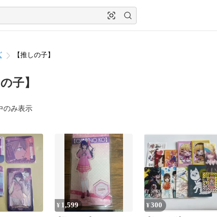
ズ
【推しの子】
しの子】
中のみ表示
1,599
300
¥
¥