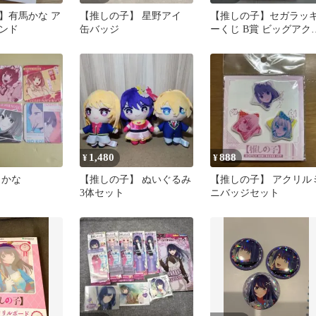
】有馬かな ア
【推しの子】 星野アイ
【推しの子】セガラッ
ンド
缶バッジ
ーくじ B賞 ビッグアク
ルスタンド 星野ルビ
1,480
888
¥
¥
 かな
【推しの子】 ぬいぐるみ
【推しの子】 アクリル
3体セット
ニバッジセット