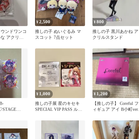
2,500
800
¥
¥
ラウンドワンコ
推しの子 ぬいぐるみ マ
推しの子 黒川あかね ア
かな アクリル
スコット 7点セット
クリルスタンド
ガチャガチャ
1,000
1,200
¥
¥
-
推しの子展 星のキセキ
【推しの子】 Coreful フ
♡STAGE
SPECIAL VIP PASS ルビ
ィギュア アイ B小町ver.
缶バッジ 推し
ー 特典