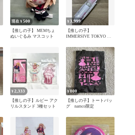
500
3,999
現在 ¥
¥
【推しの子】 MEMちょ
【推しの子】
ぬいぐるみ マスコット
IMMERSIVE TOKYO ペ
ンライト
2,333
800
¥
¥
【推しの子】ルビー アク
【推しの子】トートバッ
リルスタンド 3種セット
グ namco限定