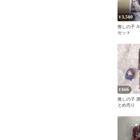
3,500
¥
推しの子 A
セット
666
¥
推しの子 
とめ売り