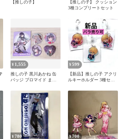
、
【推しの子】
【推しの子】 クッション
3種コンプリートセット
1,555
599
¥
¥
P
推しの子 黒川あかね 缶
【新品】推しの子 アクリ
バッジ ブロマイド まと
ルキーホルダー 3種セッ
めセット
ト アクキー アクア
780
700
¥
¥