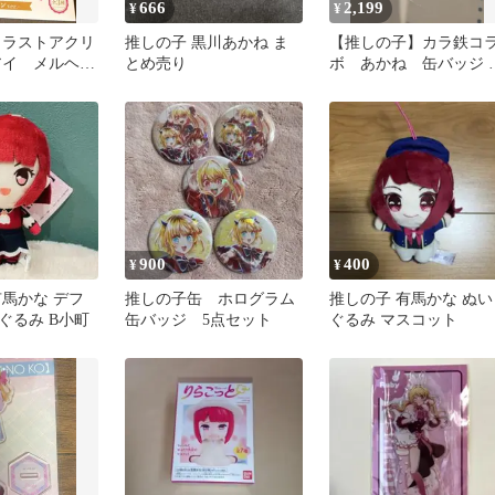
666
2,199
¥
¥
イラストアクリ
推しの子 黒川あかね ま
【推しの子】カラ鉄コ
アイ メルヘン
とめ売り
ボ あかね 缶バッジ 
限定
個セット
900
400
¥
¥
有馬かな デフ
推しの子缶 ホログラム
推しの子 有馬かな ぬい
ぐるみ B小町
缶バッジ 5点セット
ぐるみ マスコット