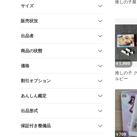
推しの子展
サイズ
販売状況
出品者
商品の状態
1,000
¥
価格
推しの子 
ルビー
割引オプション
あんしん鑑定
出品形式
保証付き整備品
700
¥