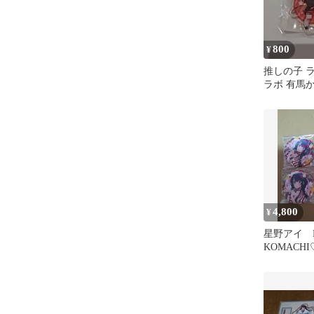
800
¥
推しの子 
ラボ 有馬
スタンド 
4,800
¥
星野アイ B
KOMACHI
CAFE 
の子