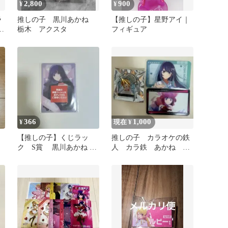
2,800
900
¥
¥
ラ
推しの子 黒川あかね
【推しの子】星野アイ｜
3
栃木 アクスタ
フィギュア
366
1,000
¥
現在 ¥
【推しの子】くじラッ
推しの子 カラオケの鉄
ク S賞 黒川あかね カ
人 カラ鉄 あかね か
ード
な MEMちょ カード
チャーム