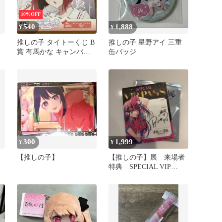
10%OFF
540
1,888
¥
¥
推しの子 タイトーくじ B
推しの子 星野アイ 三重
賞 有馬かな キャンバス
缶バッジ
ボード
300
1,999
¥
¥
【推しの子】
【推しの子】展 来場者
特典 SPECIAL VIP
PASS 星野アイ