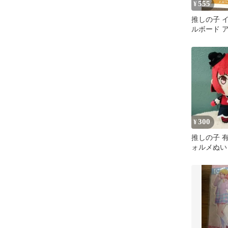
555
¥
推しの子 
ルボード 
ver. GiGO
300
¥
推しの子 
ォルメぬい