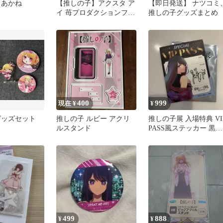
 あかね
【推しの子】アクスタ ア
【即日発送】 ナツコミ
イ 苺プロダクションファ
推しの子グッズまとめ
ン感謝祭 はなみち様専用
出品
400
999
現在 ¥
¥
グッズセット
推しの子 ルビー アクリ
推しの子展 入場特典 VI
ルスタンド
PASS風ステッカー 黒川
あかね
499
888
¥
¥