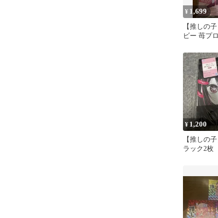
1,699
¥
【推しの子
ビー 苺プ
ァン感謝祭
出品
1,200
¥
【推しの子
ラック2枚