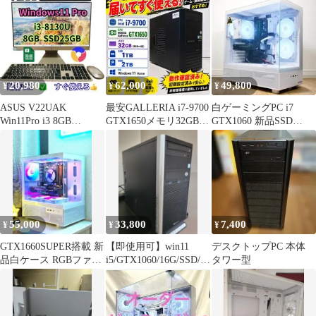
イト
10
20,980
62,000
49,800
¥
¥
¥
ASUS V22UAK
最安GALLERIA i7-9700
白ゲーミングPC i7
Win11Pro i3 8GB
GTX1650メモリ32GB
GTX1060 新品SSD
SSD256GB 一体型
SSD1TB
Office
55,000
33,800
7,400
¥
¥
¥
GTX1660SUPER搭載 新
【即使用可】win11
デスクトップPC 本体
品白ケース RGBファン
i5/GTX1060/16G/SSD/W
タワー型
自作ゲーミングPC
iFi/BT