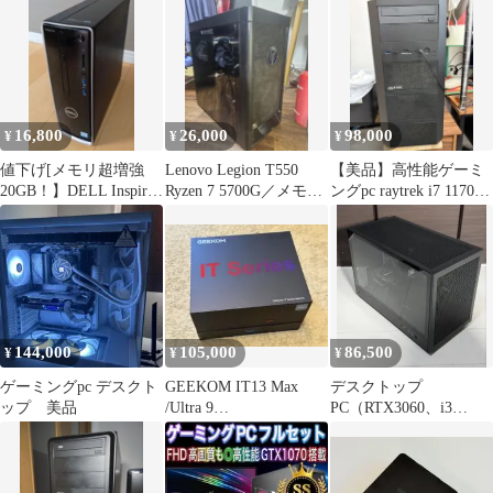
16,800
26,000
98,000
¥
¥
¥
値下げ[メモリ超増強
Lenovo Legion T550
【美品】高性能ゲーミ
20GB！】DELL Inspiron
Ryzen 7 5700G／メモリ
ングpc raytrek i7 11700K
3470 デスクPC
16GB
RTX3060
144,000
105,000
86,500
¥
¥
¥
ゲーミングpc デスクト
GEEKOM IT13 Max
デスクトップ
ップ 美品
/Ultra 9
PC（RTX3060、i3
185H/24GB/500GB
12100f、メモリ32GB）