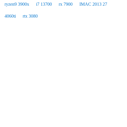
ryzen9 3900x
i7 13700
rx 7900
IMAC 2013 27
4060ti
rtx 3080