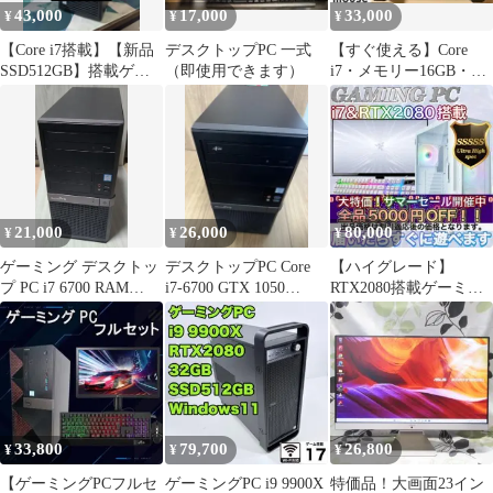
43,000
17,000
33,000
¥
¥
¥
【Core i7搭載】【新品
デスクトップPC 一式
【すぐ使える】Core
SSD512GB】搭載ゲー
（即使用できます）
i7・メモリー16GB・
ミングPC ‼️【大特
Office・ゲーミングPC
価‼️】
21,000
26,000
80,000
¥
¥
¥
ゲーミング デスクトッ
デスクトップPC Core
【ハイグレード】
プ PC i7 6700 RAM
i7-6700 GTX 1050
RTX2080搭載ゲーミン
16gb GTX1050
8GB/256GB
グPCフルセットホワイ
ト
33,800
79,700
26,800
¥
¥
¥
【ゲーミングPCフルセ
ゲーミングPC i9 9900X
特価品！大画面23イン