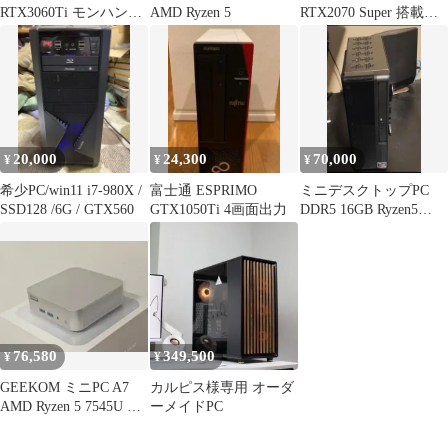
RTX3060Ti モンハン他
AMD Ryzen 5
RTX2070 Super 搭載
重いゲームもOK
ガレリア
20,000
24,300
70,000
¥
¥
¥
希少PC/win11 i7-980X /
富士通 ESPRIMO
ミニデスクトップPC
SSD128 /6G / GTX560
GTX1050Ti 4画面出力
DDR5 16GB Ryzen5
8600G
76,580
349,500
¥
¥
GEEKOM ミニPC A7
カルピス様専用 オーダ
AMD Ryzen 5 7545U 新
ーメイドPC
品