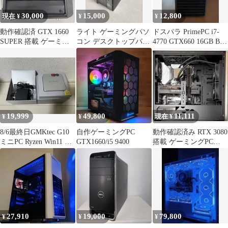
30,000
15,000
12,800
現在 ¥
¥
¥
動作確認済 GTX 1660
ライト ゲーミングパソ
ドスパラ PrimePC i7-
SUPER 搭載 ゲーミン
コン デスクトップパソ
4770 GTX660 16GB Blu-
グPC ID:8B04
コン PC
ray
19,999
49,800
11,111
¥
¥
現在 ¥
8/6最終日GMKtec G10
自作ゲーミングPC
動作確認済み RTX 3080
ミニPC Ryzen Win11 Pro
GTX1660/i5 9400
搭載 ゲーミングPC
寄付付
ID:8F90
27,910
19,000
79,800
¥
¥
¥