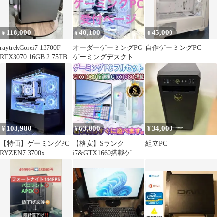
118,000
40,100
45,000
¥
¥
¥
raytrekCorei7 13700F
オーダーゲーミングPC
自作ゲーミングPC
RTX3070 16GB 2.75TB
ゲーミングデスクトッ
プ 初めての方も安心
実績♪
108,980
63,000
34,000
¥
¥
¥
【特価】ゲーミングPC
【格安】Sランク
組立PC
RYZEN7 3700x
i7&GTX1660搭載ゲー
RX6650xt SSD1TB
ミングPCフルセットホ
ワイト