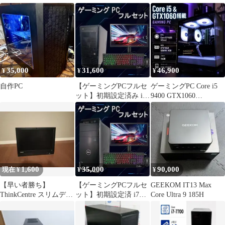
PC Ryzen 7 5825U搭載
6GB
35,000
31,600
46,900
¥
¥
¥
自作PC
【ゲーミングPCフルセ
ゲーミングPC Core i5
ット】初期設定済み i7
9400 GTX1060
GTX MS Office搭載
SSD250G 16G
1,600
35,000
90,000
現在 ¥
¥
¥
【早い者勝ち】
【ゲーミングPCフルセ
GEEKOM IT13 Max
ThinkCentre スリムデザ
ット】初期設定済 i7
Core Ultra 9 185H
イン デスクトップPC
AMDグラボ Office搭載