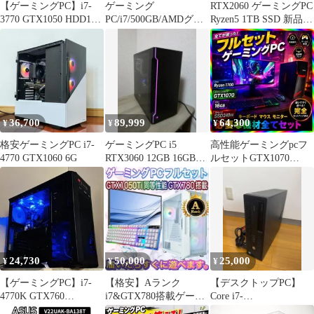
【ゲーミングPC】i7-
ゲーミング
RTX2060 ゲーミングPC
3770 GTX1050 HDD1TB
PC/i7/500GB/AMDグラ
Ryzen5 1TB SSD 新品ケ
メモリ16GB
ボ/MS Office搭載/DELL
ース
36,700
89,999
64,300
¥
¥
¥
格安ゲーミングPC i7-
ゲーミングPC i5
高性能ゲーミングpcフ
4770 GTX1060 6G
RTX3060 12GB 16GB
ルセットGTX1070
1TB
Ryzen-1700 メモリ16G
24,730
50,000
25,000
¥
¥
¥
【ゲーミングPC】i7-
【格安】Aランク
【デスクトップPC】
4770K GTX760
i7&GTX780搭載ゲーミ
Core i7-
HDD1TB メモリ16GB
ングPCフルセットホワ
6700/24GB/SSD1TB/Win