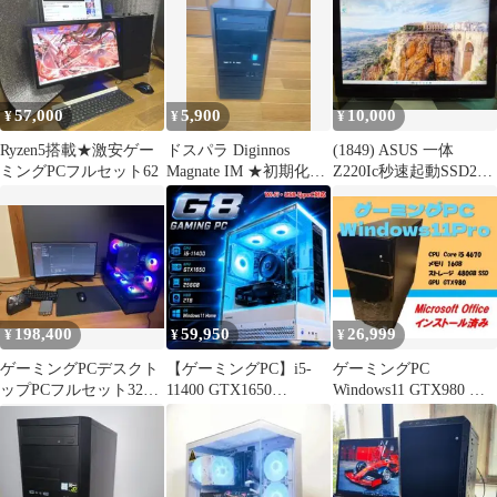
57,000
5,900
10,000
¥
¥
¥
Ryzen5搭載★激安ゲー
ドスパラ Diginnos
(1849) ASUS 一体
ミングPCフルセット62
Magnate IM ★初期化済
Z220Ic秒速起動SSD240
み
i5 4GB
198,400
59,950
26,999
¥
¥
¥
ゲーミングPCデスクト
【ゲーミングPC】i5-
ゲーミングPC
ップPCフルセット32万
11400 GTX1650
Windows11 GTX980 デ
円分
SSD256GB 新品ケース
スクトップPC