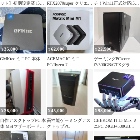
ット】初期設定済 i5
RTX2070super クリエイ
チ！Win11正式対応i5/
AMDグラボ Office搭載
ター用途にも
メ8GB/SSD/カメラ/無線
35,000
62,000
22,500
¥
¥
¥
GMKtec ミニPC 本体
ACEMAGIC ミニ
ゲーミングPC/core
PC/Ryzen 7
i7/500GB/GTXグラ
7735HS/office2021
ボ/MS Office搭載
26,000
45,000
98,000
¥
¥
¥
自作デスクトップPC 本
高性能ゲーミングデス
GEEKOM IT13 Max ミ
体 MSIマザーボード搭
クトップPC
ニPC 24GB+500GB
載
Win11Pro