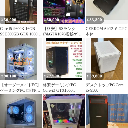
50,000
60,000
33,800
¥
¥
¥
Core i5-9600K 16GB
【格安】SSランク
GEEKOM Air12 ミニPC
SSD500GB GTX 1060同
i7&GTX1070搭載ゲー
本体
等
ミングPCフルセット
90,100
77,900
39,800
¥
¥
¥
【オーダーメイドPC】
格安ゲーミングPC
デスクトップPC Core
ゲーミングPC 自作PC
Core-i3 GTX1060
i5-9500
お見積り受付
SSD480G メモリ16G