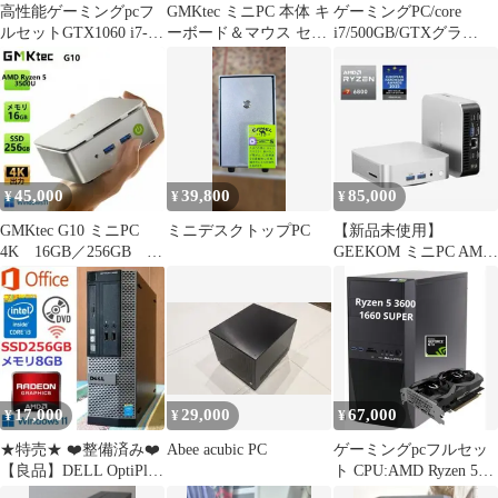
高性能ゲーミングpcフ
GMKtec ミニPC 本体 キ
ゲーミングPC/core
ルセットGTX1060 i7-
ーボード＆マウス セッ
i7/500GB/GTXグラ
8700 メモリ16G
ト
ボ/MS Office搭載
45,000
39,800
85,000
¥
¥
¥
GMKtec G10 ミニPC
ミニデスクトップPC
【新品未使用】
4K 16GB／256GB
GEEKOM ミニPC AMD
Windows11
Ryzen7-6800H
17,000
29,000
67,000
¥
¥
¥
★特売★ ❤️整備済み❤️
Abee acubic PC
ゲーミングpcフルセッ
【良品】DELL OptiPlex
ト CPU:AMD Ryzen 5
3020 SFF
3600