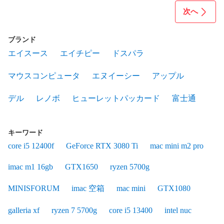
次へ
ブランド
エイスース
エイチピー
ドスパラ
マウスコンピュータ
エヌイーシー
アップル
デル
レノボ
ヒューレットパッカード
富士通
キーワード
core i5 12400f
GeForce RTX 3080 Ti
mac mini m2 pro
imac m1 16gb
GTX1650
ryzen 5700g
MINISFORUM
imac 空箱
mac mini
GTX1080
galleria xf
ryzen 7 5700g
core i5 13400
intel nuc