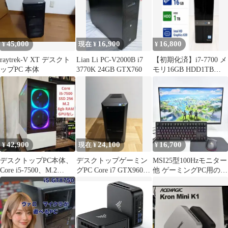
45,000
16,900
16,800
¥
現在 ¥
¥
raytrek-V XT デスクト
Lian Li PC-V2000B i7
【初期化済】i7-7700 メ
ップPC 本体
3770K 24GB GTX760
モリ16GB HDD1TB
Win10 動作品
42,900
24,100
16,700
¥
現在 ¥
¥
デスクトップPC本体、
デスクトップゲーミン
MSI25型100Hzモニター
Core i5-7500、M.2
グPC Core i7 GTX960
他 ゲーミングPC用の周
SSD、GPUなし
メモリ16GB
辺機器4点セット