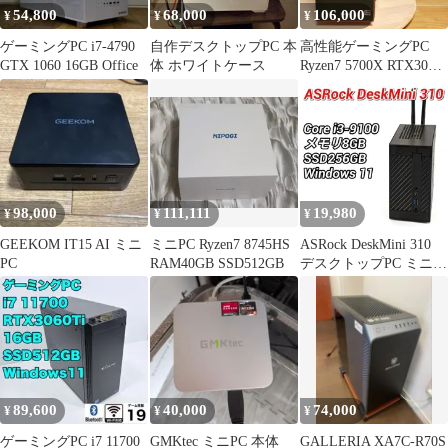
54,800
68,000
106,000
¥
¥
¥
ゲーミングPC i7-4790
自作デスクトップPC 本
高性能ゲーミングPC
GTX 1060 16GB Office
体 ホワイトケース
Ryzen7 5700X RTX3080
メモリ16GB
98,000
111,111
19,980
¥
¥
¥
GEEKOM IT15 AI ミニ
ミニPC Ryzen7 8745HS
ASRock DeskMini 310
PC
RAM40GB SSD512GB
デスクトップPC ミニ
PC Core i3-9100/メモリ
8GB/SSD256GB/Window
s 11
89,600
40,000
74,000
¥
¥
¥
ゲーミングPC i7 11700
GMKtec ミニPC 本体
GALLERIA XA7C-R70S