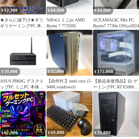
12,300
64,800
44,000
¥
¥
¥
★さらに値下げ★ギリ
NiPoGi ミニpc AMD
ACEAMAGIC Min PC
ギリゲーミングPC 本体
Ryzen 7 7735HS
Ryzen7 7730u Office2024
グラボかえれます
39,000
32,000
172,000
¥
¥
¥
ASUS PB60G デスクト
【自作PC】intel core i5-
【新品未使用品】白 ゲ
ップPC ミニPC 本体
9400,windows11
ーミングPC RTX5060ti
ゲーミング
ryzen7 5700x
67,900
69,000
19,800
¥
¥
¥