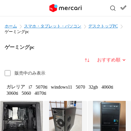
ホーム
スマホ・タブレット・パソコン
デスクトップPC
ゲーミングpc
ゲーミングpc
並び替え
販売中のみ表示
ガレリア
i7
5070ti
windows11
5070
32gb
4060ti
3060ti
5060
4070ti