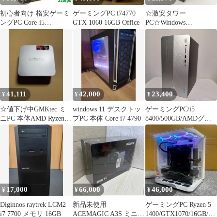
初心者向け 格安ゲーミ
ゲーミングPC i74770
☆激安タワー
ングPC Core-i5
GTX 1060 16GB Office
PC☆Windows
GTX1080 メモリ16GB
XP☆Office2007☆第3世
代i3CPU
41,111
42,000
23,400
¥
¥
¥
☆値下げ中GMKtec ミ
windows 11 デスクトッ
ゲーミングPC/i5
ニPC 本体AMD Ryzen 5
プPC 本体 Core i7 4790
8400/500GB/AMDグラ
16GB＋1TB
ボ/Office搭載/HP
17,000
66,000
46,000
¥
¥
¥
Diginnos raytrek LCM2
新品未使用
ゲーミングPC Ryzen 5
i7 7700 メモリ 16GB
ACEMAGIC A3S ミニ
1400/GTX1070/16GB/25