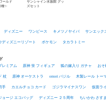
ーワールド
サンシャイン水族館 グッ
袋2種✨
ズセット
ディズニー
ワンピース
キメツノヤイバ
サンエック
ウディズニーリゾート
ポケモン
タカラトミー
ド
プレミアム
原神 蛍 フィギュア
狐の嫁入り ガチャ
おそ
 杖
原神 オーケストラ
omori バジル
木製レール トー
切手
カエルチョコ カード
ゴジラマイナスワン
仮面ライ
ジョージ エコバッグ
ディズニー ２５周年
ちいかわ さす