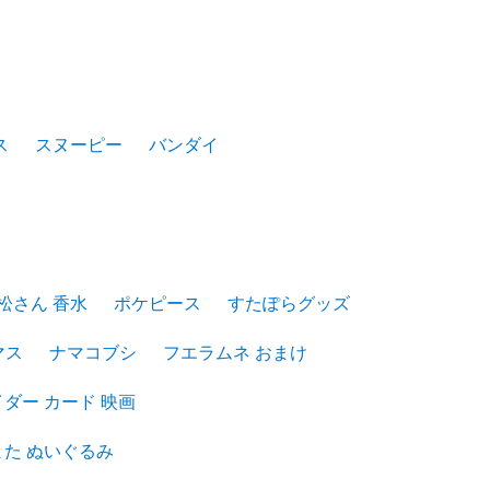
ス
スヌーピー
バンダイ
松さん 香水
ポケピース
すたぽらグッズ
マス
ナマコブシ
フエラムネ おまけ
ダー カード 映画
また ぬいぐるみ