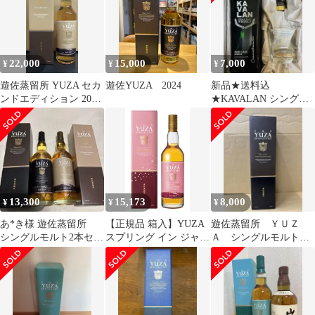
22,000
15,000
7,000
¥
¥
¥
遊佐蒸留所 YUZA セカ
遊佐YUZA 2024
新品★送料込
ンドエディション 2022
★KAVALAN シングル
ジャパニーズウイスキ
モルトウイスキー ギフ
ー シングルモルト
トセット 台湾
13,300
15,173
8,000
¥
¥
¥
あ*き様 遊佐蒸留所
【正規品 箱入】YUZA
遊佐蒸留所 ＹＵＺ
シングルモルト2本セッ
スプリング イン ジャパ
Ａ シングルモルト
ト
ン［2024］ 遊佐蒸留所
2024 700ml 51%
シングル モルト ジャパ
ニーズ ウイスキー
700ml 55％