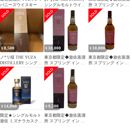
パニーズウイスキー サ
シングルモルトウイス
所 スプリング イン ジ
ードエディション 2023
キー 700ml
ャパン 2024
700ml【S1】
8,500
10,000
10,000
¥
¥
¥
ノ*リ様 THE YUZA
東京都限定◆遊佐蒸溜
東京都限定◆遊佐蒸溜
DISTILLERY シングル
所 スプリング イン ジ
所 スプリング イン ジ
モルトウイスキー 70
ャパン 2024
ャパン 2024
700ml【A2】
700ml【W4】
14,800
9,500
¥
¥
限定★シングルモルト
東京都限定◆遊佐蒸溜
遊佐 ミズナラカスク
所 スプリング イン ジ
JAL EXCLUSIVE 2026
ャパン 2024