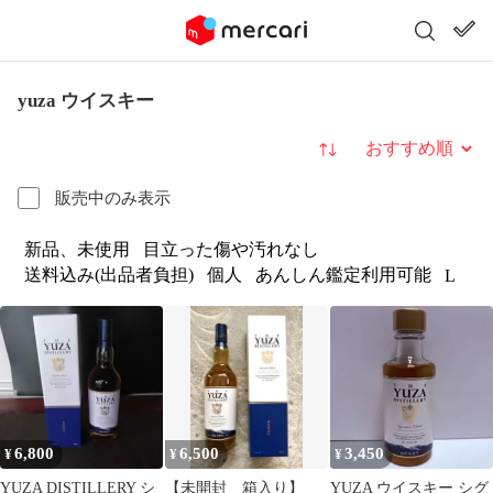
yuza ウイスキー
並び替え
販売中のみ表示
新品、未使用
目立った傷や汚れなし
送料込み(出品者負担)
個人
あんしん鑑定利用可能
L
6,800
6,500
3,450
¥
¥
¥
YUZA DISTILLERY シ
【未開封 箱入り】
YUZA ウイスキー シグ