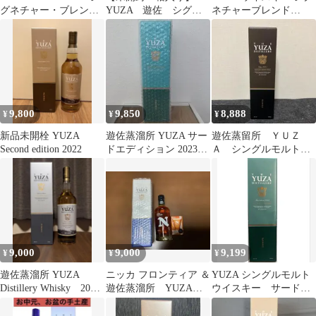
グネチャー・ブレンド
YUZA 遊佐 シグネ
ネチャーブレンド
700ml ウイスキー
チャーブレンド ジャ
180ml
パニーズウイスキー
9,800
9,850
8,888
¥
¥
¥
新品未開栓 YUZA
遊佐蒸溜所 YUZA サー
遊佐蒸留所 ＹＵＺ
Second edition 2022
ドエディション 2023
Ａ シングルモルト
55％ 700ml
2023 700ml 51%
9,000
9,000
9,199
¥
¥
¥
遊佐蒸溜所 YUZA
ニッカ フロンティア ＆
YUZA シングルモルト
Distillery Whisky 2018
遊佐蒸溜所 YUZAシ
ウイスキー サードエ
700ml
グネチャーブレンド箱
ディション2023
付