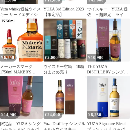
11,000
12,000
45,000
¥
¥
¥
Yuza whisky遊佐ウイス
YUZA 3rd Edition 2023
ウイスキー YUZA 遊
キー サードエディショ
【限定品】
佐 三越限定 ライオ
ン 2023 新品未開封
ン110周年 日本橋三越
6,550
2,000
10,900
¥
¥
¥
メーカーズマーク
ウイスキー空箱 10箱
THE YUZA
1750ml MAKER'S
分まとめ売り
DISTILLERY シングル
MARK バーボン ウイス
モルトウイスキー
キー アメリカ 大容量
700ml
1.75L 正規品
14,900
24,000
8,250
¥
¥
¥
限定品 YUZA シング
Yuza Distillery シングル
YUZA Signature Blend
ルモルト 2024 ジャパニ
モルトウイスキー
ブレンデッド ジャパニ