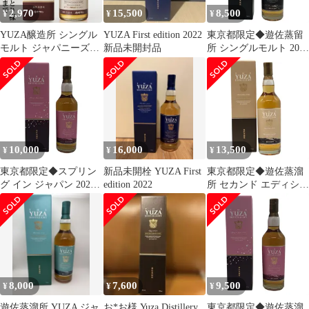
2,970
15,500
8,500
¥
¥
¥
YUZA醸造所 シングル
YUZA First edition 2022
東京都限定◆遊佐蒸留
モルト ジャパニーズウ
新品未開封品
所 シングルモルト 2024
イスキー YUZA 朝日町
700ml 51% 【O0】
ワイン 樽熟成 ウイスキ
ー 遊佐醸造所 山形
10,000
16,000
13,500
¥
¥
¥
東京都限定◆スプリン
新品未開栓 YUZA First
東京都限定◆遊佐蒸溜
グ イン ジャパン 2024
edition 2022
所 セカンド エディショ
遊佐 2018 ピンク
ン 2022【I3】
【T1】
8,000
7,600
9,500
¥
¥
¥
遊佐蒸溜所 YUZA ジャ
お*お様 Yuza Distillery
東京都限定◆遊佐蒸溜