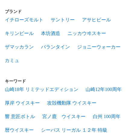
700ml【V1】
ブランド
イチローズモルト
サントリー
アサヒビール
キリンビール
本坊酒造
ニッカウヰスキー
ザマッカラン
バランタイン
ジョニーウォーカー
カミュ
キーワード
山崎18年 リミテッドエディション
山崎12年100周年
厚岸 ウイスキー
攻殻機動隊 ウイスキー
響 意匠ボトル
宮ノ鹿 ウイスキー
白州 100周年
暦ウイスキー
シーバス リーガル １２年 特級