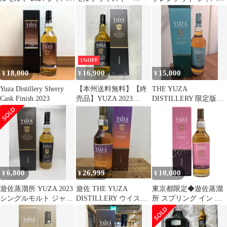
ーズ ウイスキー
700ml 48%
ーズウイスキー シグニ
チャー ブレンド 700ml
Blended Japanese whiskey
金龍 山形 遊佐蒸留所
1%OFF
18,000
16,900
15,000
¥
¥
¥
Yuza Distillery Sherry
【本州送料無料】【終
THE YUZA
Cask Finish 2023
売品】YUZA 2023
DISTILLERY 限定版
700ml 51% シングルモ
2023年 700ml
ルト ジャパニーズウイ
スキー ギフト ギフト包
装 父の日 記念日
6,800
26,999
10,000
¥
¥
¥
遊佐蒸溜所 YUZA 2023
遊佐 THE YUZA
東京都限定◆遊佐蒸溜
シングルモルト ジャパ
DISTILLERY ウイスキ
所 スプリング イン ジ
ニーズウイスキー
ー 700ml
ャパン 2024
700ml【B3】