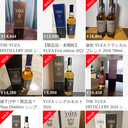
14,444
12,800
16,000
¥
¥
¥
THE YUZA
【限定品・未開栓】
遊佐 YUZA クラシカル
DISTILLERY 2026 シン
YUZA First edition 2022
ブレンド 2018 700ml
グルモルト
48％ 限定品 ２本
14,300
8,000
10,450
¥
¥
¥
値下げ中！限定品＊
YUZA シングルモルト
THE YUZA
Yuza Distillery シングル
2024
DISTILLERY 2024 シン
モル トウイスキー
グルモルトウイスキー