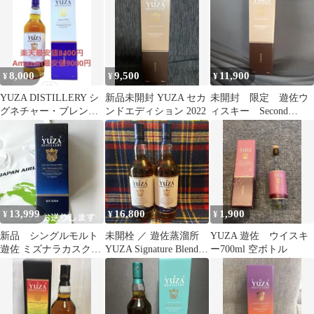
8,000
9,500
11,900
¥
¥
¥
YUZA DISTILLERY シ
新品未開封 YUZA セカ
未開封 限定 遊佐ウ
グネチャー・ブレンド
ンドエディション 2022
ィスキー Second
700ml
edition 2022
13,999
16,800
1,900
¥
¥
¥
新品 シングルモルト
未開栓 ／ 遊佐蒸溜所
YUZA 遊佐 ウイスキ
遊佐 ミズナラカスク
YUZA Signature Blend
ー700ml 空ボトル
JAL EXCLUSIVE 2026
／ 700ml