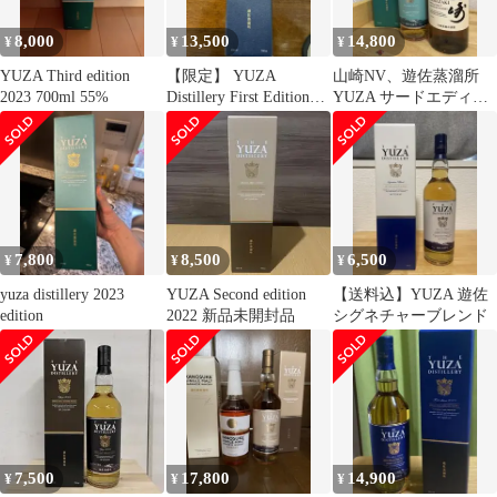
8,000
13,500
14,800
¥
¥
¥
YUZA Third edition
【限定】 YUZA
山崎NV、遊佐蒸溜所
2023 700ml 55%
Distillery First Edition
YUZA サードエディシ
2022
ョン 2023 ２本
7,800
8,500
6,500
¥
¥
¥
yuza distillery 2023
YUZA Second edition
【送料込】YUZA 遊佐
edition
2022 新品未開封品
シグネチャーブレンド
7,500
17,800
14,900
¥
¥
¥