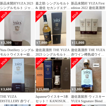
新品未開封YUZA 2023
嘉之助 シングルモルト
新品未開封 YUZA First
シングルモルト ジャパ
& 遊佐 セカンドエディ
edition 2022 遊佐蒸溜所
ニーズウイスキー
ション 2022
700ml
3,300
7,000
11,000
¥
¥
¥
Yuza Distillery シングル
遊佐蒸溜所 THE YUZA
遊佐蒸溜所 THE YUZA
モルトウイスキー箱入
2023 シングルモルトウ
赤ワイン樽熟成ウイス
り
イスキー
キー 3本セット
3,600
25,000
3,000
¥
¥
¥
THE YUZA
Japaneseウイスキー3本
遊佐蒸留所 ウィスキー
DISTILLERY 赤ワイン
セット！ KANOSUKE
YUZA Signature Blend
樽熟成ウイスキー180ml
YUZA 津貫！
180ml