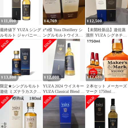
11,000
4,769
12,500
¥
¥
¥
最終値下 YUZA シング
z*z様 Yuza Distillery シ
【未開栓新品】遊佐蒸
ルモルト ジャパニーズ
ングルモルトウイスキ
溜所 YUZA シグネチャ
ウイスキー YUZA 2026
ー 180ml
ーブレンド & YUZA
2024
13,800
12,000
12,680
¥
¥
¥
限定★シングルモルト
YUZA 2024 ウイスキー
２本セット メーカーズ
遊佐 ミズナラカスク
YUZA Classical Blend の
マーク 1750ml
JAL EXCLUSIVE 2026
２本
MAKER'S MARK バー
ボン ウイスキー アメリ
カ 大容量 正規品