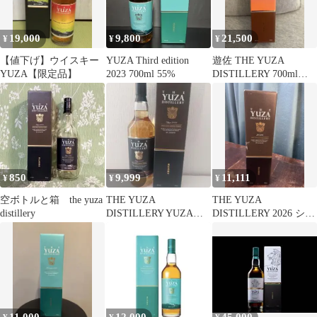
19,000
9,800
21,500
¥
¥
¥
【値下げ】ウイスキー
YUZA Third edition
遊佐 THE YUZA
YUZA【限定品】
2023 700ml 55%
DISTILLERY 700ml
JAL限定
850
9,999
11,111
¥
¥
¥
空ボトルと箱 the yuza
THE YUZA
THE YUZA
distillery
DISTILLERY YUZA
DISTILLERY 2026 シン
2023 ウイスキー
グルモルト