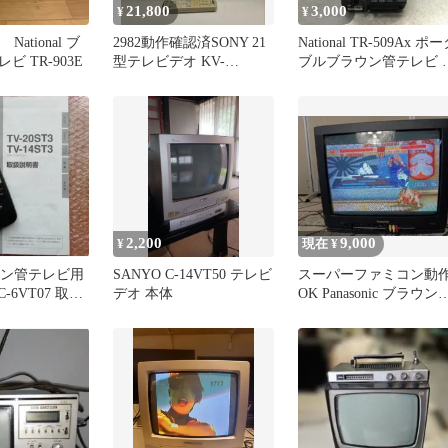
21,800
3,000
¥
¥
National ブ
2982動作確認済SONY 21
National TR-509Ax ポ
ビ TR-903E
型テレビデオ KV-
ブルブラウン管テレビ 
21MVF1 リモコン付き
体
2,200
9,000
¥
現在 ¥
ラウン管テレビ用
SANYO C-14VT50 テレビ
スーパーファミコン動
-6VT07 取扱
デオ 本体
OK Panasonic ブラウン
テレビ 25型