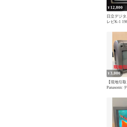
12,800
¥
日立デジタ
レビK-1 1
3,000
¥
【現地引取
Panasoni
14JV3【