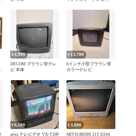
14CN8 本体
4,999
13,700
¥
¥
DECOM ブラウン管テレ
6インチ小型ブラウン管
作
ビ 本体
カラーテレビ
6,500
3,800
¥
¥
ラ
aiwa テレビデオ VX-T10P
MITSUBISHI 21T-D104