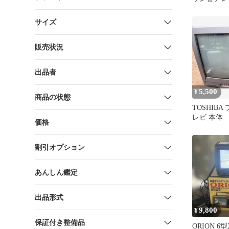
ダプター付
サイズ
販売状況
出品者
5,500
¥
商品の状態
TOSHIB
レビ 本体
価格
割引オプション
あんしん鑑定
出品形式
9,800
¥
保証付き整備品
ORION 