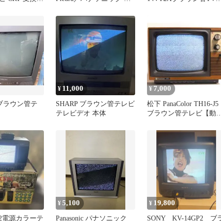
き
エドラ
モコン取扱説明書付
11,000
7,000
¥
¥
A ブラウン管テ
SHARP ブラウン管テレビ
松下 PanaColor TH16-J5
テレビデオ 本体
ブラウン管テレビ【動
品・難有】
5,100
19,800
¥
¥
6型2電源カラーテ
Panasonic パナソニック
SONY KV-14GP2 ブ