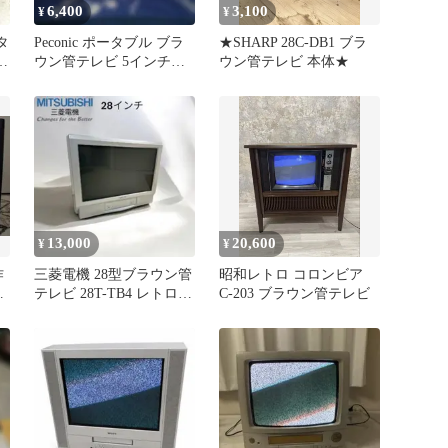
6,400
3,100
¥
¥
ータ
Peconic ポータブル ブラ
★SHARP 28C-DB1 ブラ
本
ウン管テレビ 5インチ
ウン管テレビ 本体★
昭和レトロ美品
13,000
20,600
¥
¥
作
三菱電機 28型ブラウン管
昭和レトロ コロンビア
管
テレビ 28T-TB4 レトロ
C-203 ブラウン管テレビ
希少