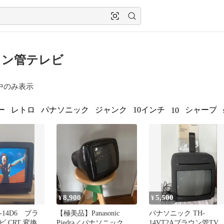
ウン管テレビ
中のみ表示
ー
レトロ
パナソニック
ジャンク
10インチ
シャープ
10
8,900
5,500
¥
¥
-14D6 ブラ
【極美品】Panasonic
パナソニック TH-
 CRT 変換ア
Piedra／パナソニック ピ
14VT2Aブラウン管TV