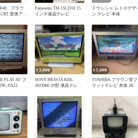
4R40 ブラウ
Panasonic TH-15LD10 15
ドウシシャ レトロデザ
CRT 変換アダ
インチ液晶テレビ
ン テレビ 本体
VIERA
3,800
5,000
¥
¥
I FLAT AT ブ
SONY BRAVIA KDL-
TOSHIBA ブラウン管フ
9C-FA22
20J3000 20型 液晶テレビ
ラットテレビ 本体 28イ
動作確認済み
ンチ引き取り限定