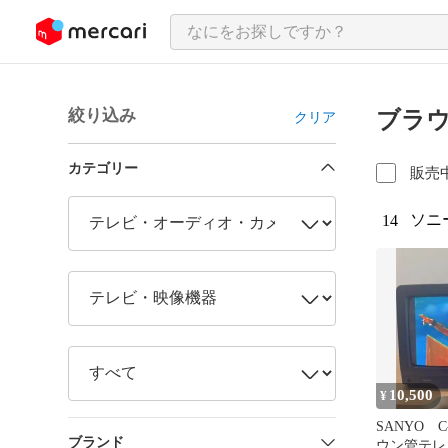
ンツにスキップ
絞り込み
ブラ
クリア
カテゴリー
販売
ソニ
14
10,500
¥
SANYO C
ブランド
ウン管テレビ