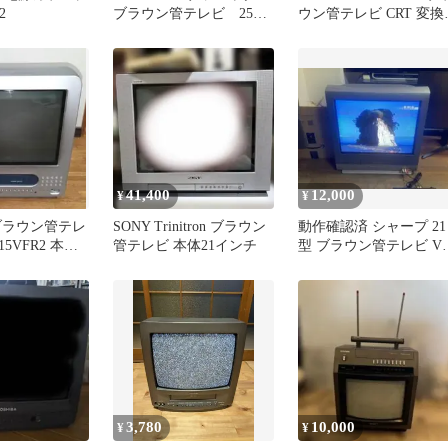
2
ブラウン管テレビ 25
ウン管テレビ CRT 変換
型 TH-25FA6
ダプター付き
41,400
12,000
¥
¥
ic ブラウン管テレ
SONY Trinitron ブラウン
動作確認済 シャープ 21
15VFR2 本体
管テレビ 本体21インチ
型 ブラウン管テレビ VT
21FN10 リモコン付き
3,780
10,000
¥
¥