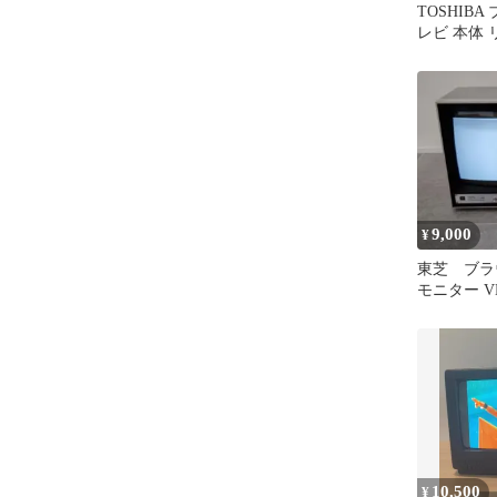
TOSHIB
レビ 本体
9,000
¥
東芝 ブラ
モニター V
ール製 昭
10,500
¥