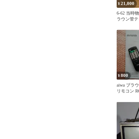
21,000
¥
6-62 当時物 
ラウン管テレ
800
¥
aiwa ブ
リモコン RC
説明書付き