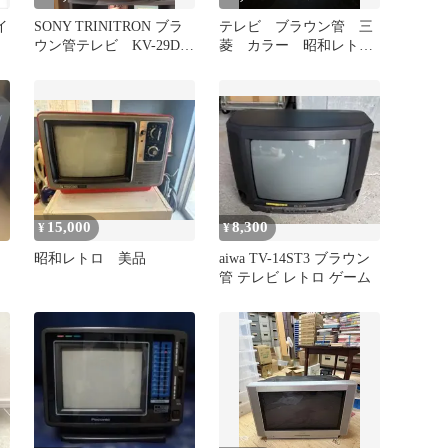
イ
SONY TRINITRON ブラ
テレビ ブラウン管 三
ウン管テレビ KV-29DJ2
菱 カラー 昭和レト
トリニトロン
ロ ヴィンテージ アン
ティーク リモコ
15,000
8,300
¥
¥
昭和レトロ 美品
aiwa TV-14ST3 ブラウン
管 テレビ レトロ ゲーム