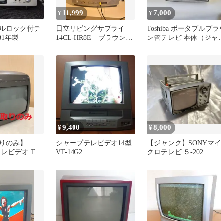
11,999
7,000
¥
¥
ルロック付テ
日立リビングサプライ
Toshiba ポータブルブラ
981年製
14CL-HR8E ブラウン管
ン管テレビ 本体（ジャ
テレビ 変換アダプター付
ク）
9,400
8,000
¥
¥
りのみ】
シャープテレビデオ14型
【ジャンク】SONYマイ
c テレビデオ TH-
VT-14G2
クロテレビ ５-202
動作未確認】