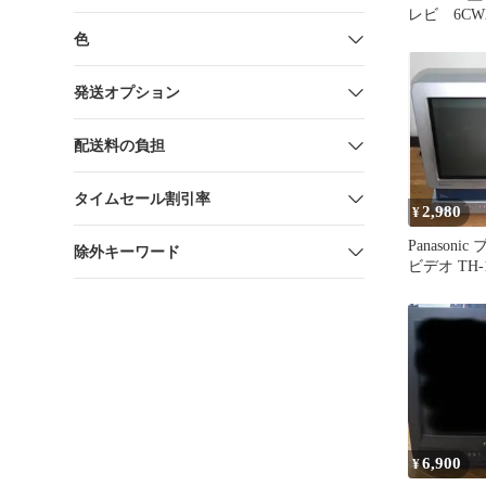
レビ 6CW
色
発送オプション
配送料の負担
タイムセール割引率
2,980
¥
Panason
除外キーワード
ビデオ TH-
ジャンク品
6,900
¥