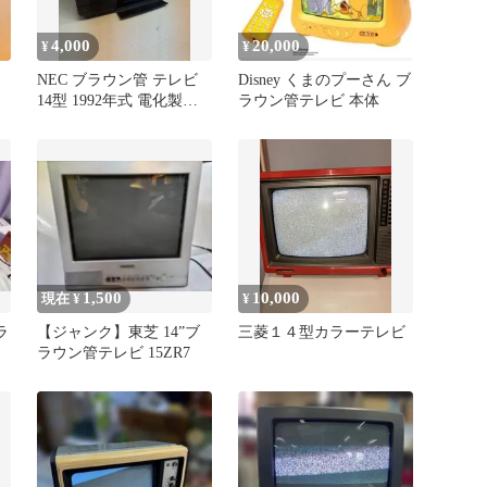
4,000
20,000
¥
¥
NEC ブラウン管 テレビ
Disney くまのプーさん ブ
14型 1992年式 電化製品
ラウン管テレビ 本体
家庭用 レトロ
1,500
10,000
現在 ¥
¥
ブラ
【ジャンク】東芝 14”ブ
三菱１４型カラーテレビ
ラウン管テレビ 15ZR7