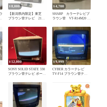
8,000
4,700
¥
¥
ウ
【新潟県内限定】東芝
SHARP カラーテレビブ
ン
ブラウン管テレビ 21
ラウン管 VT-R14M20 テ
型 動作確認済み
レビデオ
TOSHIBA
12,000
9,999
¥
¥
SONY SOLID STATE 330
CYBER カラーテレビ
ブラウン管テレビ ポータ
TV-F14 ブラウン管テレ
ブルテレビ
ビ レトロゲーム