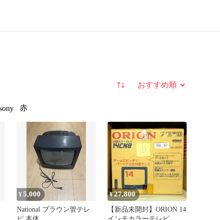
並び替え
赤
sony
5,000
27,800
¥
¥
National ブラウン管テレ
【新品未開封】ORION 14
リ
ビ 本体
インチカラーテレビ