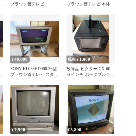
ア
ブラウン管テレビ
ブラウン管テレビ 本体
40,000
1,800
¥
現在 ¥
SONY KD-36HD900 36型
故障品 ビクター CX-60
-
ブラウン管テレビ スタン
６インチ ポータブルテレ
ド付 動作確認済
ビ ブラウン管 ジャンク
7,500
5,800
¥
¥