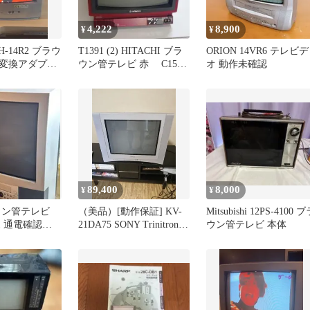
4,222
8,900
¥
¥
 TH-14R2 ブラウ
T1391 (2) HITACHI ブラ
ORION 14VR6 テレビデ
変換アダプタ
ウン管テレビ 赤 C15-
オ 動作未確認
B31
89,400
8,000
¥
¥
ウン管テレビ
（美品）[動作保証] KV-
Mitsubishi 12PS-4100 
1V1 通電確認済
21DA75 SONY Trinitron
ウン管テレビ 本体
テレビ