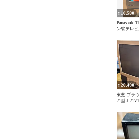
10,500
¥
Panasonic
ン管テレビ
ー付
20,400
¥
東芝 ブラ
21型 J-2
み