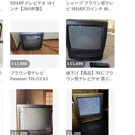
SHARP テレビデオ 14イ
シャープ ブラウン管テレ
ト
ンチ【2003年製】
ビ SHARP 25インチ 88年
製 リモコン無し
12,000
15,600
¥
¥
和
ブラウン管テレビ
値下げ【美品】NEC ブラ
ビ
Panasonic TH-21ZA3
ウン管テレビデオ 黒 C-
14RV5型 レトロ
16,000
5,300
¥
¥