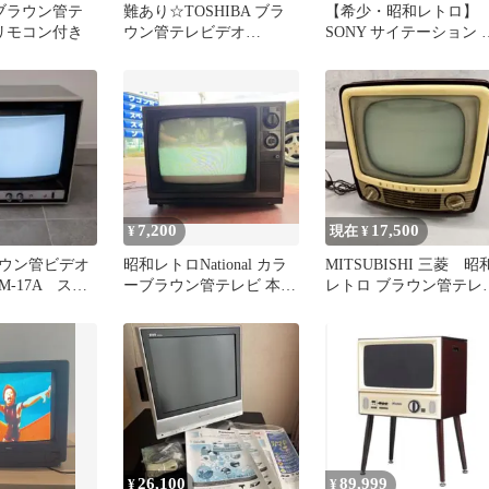
A ブラウン管テ
難あり☆TOSHIBA ブラ
【希少・昭和レトロ】
 リモコン付き
ウン管テレビデオ
SONY サイテーション 
14V88G☆送料無料
リニトロン KV-1375A
7,200
17,500
¥
現在 ¥
ウン管ビデオ
昭和レトロNational カラ
MITSUBISHI 三菱 昭
M-17A スチ
ーブラウン管テレビ 本体
レトロ ブラウン管テレ
和レトロ
TH20-A27
かわいいヴィンテージ
26,100
89,999
¥
¥