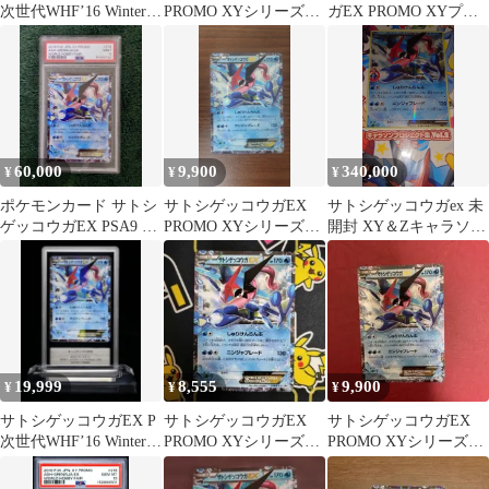
次世代WHF’16 Winter
PROMO XYシリーズプ
ガEX PROMO XYプロ
来場者特典 キラ …
ロモーションカード
モ 218/XY-P
PROMO…
60,000
9,900
340,000
¥
¥
¥
ポケモンカード サトシ
サトシゲッコウガEX
サトシゲッコウガex 未
ゲッコウガEX PSA9 プ
PROMO XYシリーズプ
開封 XY＆Zキャラソン
ロモカード 218/XY-P
ロモーションカード プ
プロジェクト集vol.2
ロモ
19,999
8,555
9,900
¥
¥
¥
サトシゲッコウガEX P
サトシゲッコウガEX
サトシゲッコウガEX
次世代WHF’16 Winter
PROMO XYシリーズプ
PROMO XYシリーズプ
来場者特典 キラ …
ロモーションカード ポ
ロモーションカード
ケモン
PROMO…