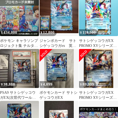
PROMO…
434,000
12,800
118,500
¥
¥
¥
ポケモン キャラソンプ
ジャンボカード サト
サトシゲッコウガEX
ロジェクト集 チルタリ
シゲッコウガex 英語
PROMO XYシリーズプ
ス サトシゲッコウガ
版 1枚
ロモーションカード
EX 未開封
290/XY-P ポケモンカー
ド
38,888
4,099
89,999
¥
¥
¥
PSA9 サトシゲッコウ
ポケモンカード サトシ
サトシゲッコウガEX
ガEX(次世代ワールド
ゲッコウガEX
PROMO XYシリーズプ
ホビーフェア)
ロモーションカード
【PROMO】