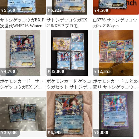
5,500
6,222
4,500
¥
¥
¥
サトシゲッコウガEX P
サトシゲッコウガEX
◻︎3776 サトシゲッコウ
次世代WHF’16 Winter
218/XY-P プロモ
ガex 218/xy-p
来場者特典 キラ …
4,700
35,000
12,555
¥
¥
¥
ポケモンカード サト
ポケモンカード ゲッコ
ポケモンカード まとめ
シゲッコウガEX プロ
ウガセット サトシゲッ
売り サトシゲッコウガ
モ 218/XY-P
コウガex ゲッコウガ
など
Break
30,000
6,999
8,888
¥
¥
¥