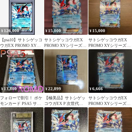
126,000
15,000
15,000
¥
¥
¥
【psa10】サトシゲッコ
サトシゲッコウガEX
サトシゲッコウガEX
ウガEX PROMO XYシ
PROMO XYシリーズプ
PROMO XYシリーズプ
リーズプロモ
ロモーションカード
ロモーションカード
PROMO…
PROMO
13,800
22,899
6,666
¥
¥
¥
フォローで割引！ ポケ
【極美品】サトシゲッ
サトシゲッコウガEX
モンカード PSA5 サト
コウガEX P 次世代
PROMO XYシリーズプ
シゲッコウガＥＸ
WHF’16 Winter
ロモーションカード
PROMO
PROMO…