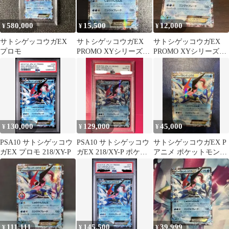
580,000
15,500
12,000
¥
¥
¥
サトシゲッコウガEX
サトシゲッコウガEX
サトシゲッコウガEX
プロモ
PROMO XYシリーズプ
PROMO XYシリーズプ
ロモーションカード
ロモーションカード
PROMO…
PROMO…
130,000
129,000
45,000
¥
¥
¥
PSA10 サトシゲッコウ
PSA10 サトシゲッコウ
サトシゲッコウガEX P
ガEX プロモ 218/XY-P
ガEX 218/XY-P ポケモ
アニメ ポケットモンス
ンカード
ターXY編第102話 視聴
者プ…
111,111
145,500
39,999
¥
¥
¥