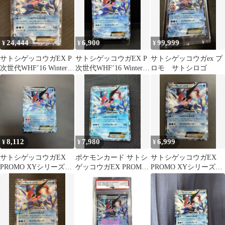
24,444
6,900
99,999
¥
¥
¥
サトシゲッコウガEX P
サトシゲッコウガEX P
サトシゲッコウガex プ
次世代WHF’16 Winter
次世代WHF’16 Winter
ロモ サトシロゴ
来場者特典 キラ …
来場者特典
8,112
7,980
6,999
¥
¥
¥
サトシゲッコウガEX
ポケモンカード サトシ
サトシゲッコウガEX
PROMO XYシリーズプ
ゲッコウガEX PROMO
PROMO XYシリーズプ
ロモ 218/XY-P
XY 218/XY-P
ロモーションカード
PROMO…