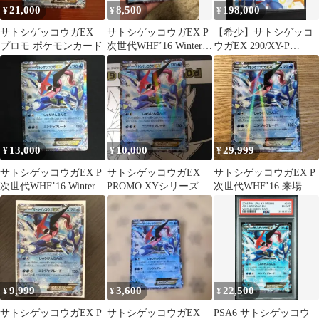
21,000
8,500
198,000
¥
¥
¥
サトシゲッコウガEX
サトシゲッコウガEX P
【希少】サトシゲッコ
プロモ ポケモンカード
次世代WHF’16 Winter
ウガEX 290/XY-P
来場者特典 キラ …
XY&Z キャラソン特装
版
13,000
10,000
29,999
¥
¥
¥
サトシゲッコウガEX P
サトシゲッコウガEX
サトシゲッコウガEX P
次世代WHF’16 Winter
PROMO XYシリーズプ
次世代WHF’16 来場者
来場者特典 キラ …
ロモーションカード
特典 218/XY-P
PROMO…
9,999
3,600
22,500
¥
¥
¥
サトシゲッコウガEX P
サトシゲッコウガEX
PSA6 サトシゲッコウ