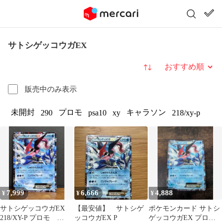
サトシゲッコウガEX
並び替え
販売中のみ表示
未開封
プロモ
キャラソン
290
psa10
xy
218/xy-p
7,999
6,666
4,888
¥
¥
¥
サトシゲッコウガEX
【最安値】 サトシゲ
ポケモンカード サトシ
218/XY-P プロモ
ッコウガEX P
ゲッコウガEX プロモ