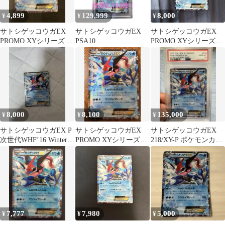
4,899
129,999
8,000
¥
¥
¥
サトシゲッコウガEX
サトシゲッコウガEX
サトシゲッコウガEX
PROMO XYシリーズプ
PSA10
PROMO XYシリーズプ
ロモーションカード
ロモーションカード
PROMO…
PROMO…
8,000
8,100
135,000
¥
¥
¥
サトシゲッコウガEX P
サトシゲッコウガEX
サトシゲッコウガEX
次世代WHF’16 Winter
PROMO XYシリーズプ
218/XY-P ポケモンカー
来場者特典
ロモーションカード
ド PSA10
PROMO
7,777
7,980
5,000
¥
¥
¥