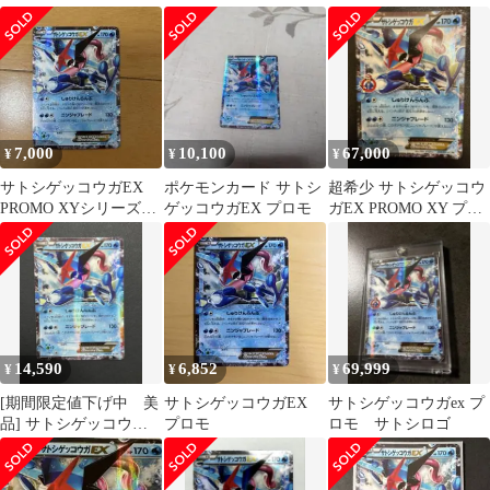
PROMO 218/XY-P
げ
7,000
10,100
67,000
¥
¥
¥
サトシゲッコウガEX
ポケモンカード サトシ
超希少 サトシゲッコウ
PROMO XYシリーズプ
ゲッコウガEX プロモ
ガEX PROMO XY プロ
ロモーションカード
モ 290/XY-P
PROMO…
14,590
6,852
69,999
¥
¥
¥
[期間限定値下げ中 美
サトシゲッコウガEX
サトシゲッコウガex プ
品] サトシゲッコウガ
プロモ
ロモ サトシロゴ
EX PROMO XY