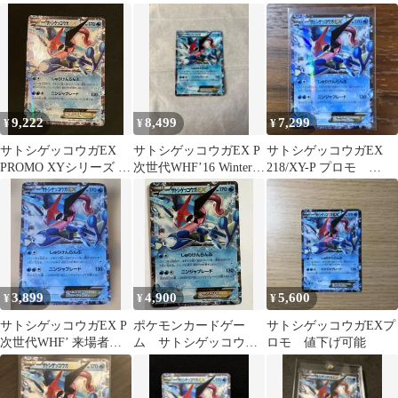
PROMO
218/XY-P ポケカ
9,222
8,499
7,299
¥
¥
¥
サトシゲッコウガEX
サトシゲッコウガEX P
サトシゲッコウガEX
PROMO XYシリーズ プ
次世代WHF’16 Winter
218/XY-P プロモ
ロモ 290/XY-P
来場者特典 キラ …
PROMO
3,899
4,900
5,600
¥
¥
¥
サトシゲッコウガEX P
ポケモンカードゲー
サトシゲッコウガEXプ
次世代WHF’ 来場者特
ム サトシゲッコウガ
ロモ 値下げ可能
典
EX 218/XY-P