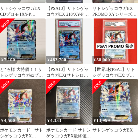
サトシゲッコウガEX
【PSA10】サトシゲッ
サトシゲッコウガEX
CDプロモ [XY-P
コウガEX 218/XY-P プ
PROMO XYシリーズプ
290/XY-P]
ロモ ポケモンカード
ロモーションカード
PROMO…
7,100
483,700
58,000
¥
¥
¥
と*ろ様 大特価！！サ
【PSA10】サトシゲッ
【世界3枚PSA1】サト
トシゲッコウガexプロ
コウガEX(サトシロゴ)
シゲッコウガEX:プロ
モ
290/XY-P
モ[XY-P 218]
4,500
4,333
13,999
¥
¥
¥
ポケモンカード サト
ポケモンカード サトシ
サトシゲッコウガEX
シゲッコウガEX
ゲッコウガEX最終値下