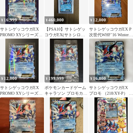
16,999
460,000
12,000
¥
¥
¥
サトシゲッコウガEX
【PSA10】サトシゲッ
サトシゲッコウガEX P
PROMO XYシリーズプ
コウガEX(サトシロゴ)
次世代WHF’16 Winter
ロモーションカード
290/XY-P
来場者特典 キラ …
12,000
199,999
16,800
¥
¥
¥
サトシゲッコウガEX
ポケモンカードゲーム
サトシゲッコウガEX
PROMO XYシリーズプ
キャラソン プロモカー
プロモ （218/XY-P） ポ
ロモーションカード
ド サトシゲッコウガ
ケモンカード
EX 未開封