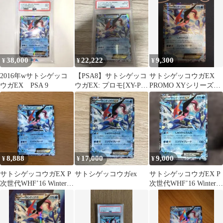
PROMO…
ョンカード
38,000
22,222
9,300
¥
¥
¥
2016年wサトシゲッコ
【PSA8】サトシゲッコ
サトシゲッコウガEX
ウガEX PSA 9
ウガEX: プロモ[XY-P
PROMO XYシリーズプ
218]
ロモーションカード
8,888
17,000
9,000
¥
¥
¥
サトシゲッコウガEX P
サトシゲッコウガex
サトシゲッコウガEX P
次世代WHF’16 Winter
次世代WHF’16 Winter
来場者特典 キラ …
来場者特典 キラ …