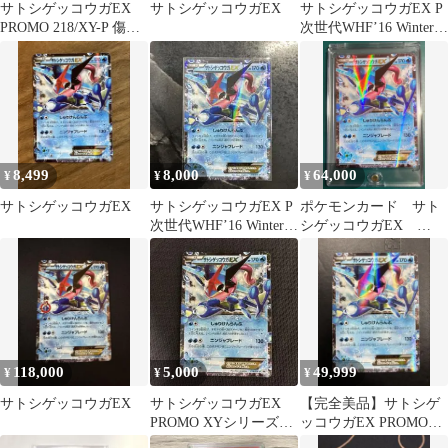
サトシゲッコウガEX
サトシゲッコウガEX
サトシゲッコウガEX P
PROMO 218/XY-P 傷あ
次世代WHF’16 Winter
り
来場者特典 キラ …
8,499
8,000
64,000
¥
¥
¥
サトシゲッコウガEX
サトシゲッコウガEX P
ポケモンカード サト
次世代WHF’16 Winter
シゲッコウガEX
来場者特典 キラ …
218/XY-P PROMO
118,000
5,000
49,999
¥
¥
¥
サトシゲッコウガEX
サトシゲッコウガEX
【完全美品】サトシゲ
PROMO XYシリーズプ
ッコウガEX PROMO
ロモーションカード
XYシリーズプロモーシ