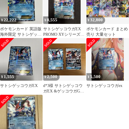
22,222
8,555
32,800
¥
¥
¥
ポケモンカード 英語版
サトシゲッコウガEX
ポケモンカード まとめ
海外限定 サトシゲッコ
PROMO XYシリーズプ
売り 大量セット
ウガEX プロモ
ロモーションカード
PROMO…
1,555
2,500
5,500
¥
¥
¥
サトシゲッコウガEX
d*3様 サトシゲッコウ
サトシゲッコウガex
ガEX &ゲッコウガGX
セット