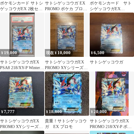
ポケモンカード サトシ
サトシゲッコウガ EX
ポケモンカード サト
ゲッコウガEX 2枚セッ
PROMO ポケカ プロモ
シゲッコウガEX
ト
218/XY-P
PROMO 218/XY-P
19,000
10,000
6,500
¥
現在 ¥
¥
サトシゲッコウガEX
サトシゲッコウガEX
サトシゲッコウガ
PSA8 218/XY-P Winter
PROMO XYシリーズプ
来場者特典
ロモーションカード
PROMO
7,777
18,800
20,000
¥
¥
¥
サトシゲッコウガEX
貴重！サトシゲッコウ
サトシゲッコウガEX
PROMO XYシリーズプ
ガ EX プロモ
PROMO 218/XY-P ポケ
ロモーションカード
モンカード