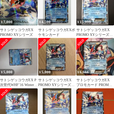
7,000
4,500
15,999
¥
¥
¥
サトシゲッコウガEX
サトシゲッコウガEXポ
サトシゲッコウガEX
PROMO XYシリーズ
ケモンカード
PROMO XYシリーズプ
ロモーションカード
PROMO…
5,000
5,000
6,666
¥
¥
¥
サトシゲッコウガEX P
サトシゲッコウガEX
サトシゲッコウガEX
次世代WHF’16 Winter
PROMO XYシリーズプ
プロモカード PROMO
来場者特典 キラ …
ロモーションカード
218/XY-P ポケカ
PROMO…