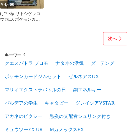
4,600
¥
け*い様 サトシゲッコ
ウガEX ポケモンカー
ド
次へ
キーワード
クエスパトラ プロモ
ナタネの活気
ダーテング
ポケモンカードジムセット
ゼルネアスGX
マリィエクストラバトルの日
鋼エネルギー
パルデアの学生
キャタピー
グレイシアVSTAR
アカネのピクシー
黒炎の支配者シュリンク付き
ミュウツーEX UR
MカメックスEX