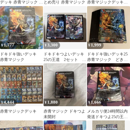
デッキ 赤青マジック ド
とめ売り 赤青マジック
赤青マジックデッキ
キドキつよいデッキ 25
火水マジック スリー
の王道
ブ付き
1,777
3,300
1,999
¥
¥
¥
ドキドキ強いデッキ
ドキドキつよいデッキ
ドキドキ強いデッキ25
赤青マジック
25の王道 2セット ゴ
赤青マジック どきつ
ルファ カクメイジン
よ
4,444
1,880
1,666
¥
¥
¥
赤青マジックデッキ
赤青マジック ドキつよ
メルカリ便24時間以内
未開封
発送ドキつよ25の王道
火水マジック 未開封 カ
クメイジン