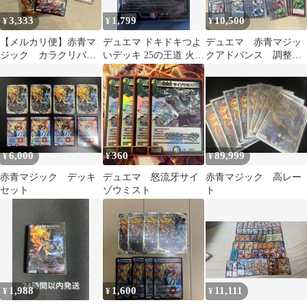
3,333
1,799
10,500
¥
¥
¥
【メルカリ便】赤青マ
デュエマ ドキドキつよ
デュエマ 赤青マジッ
ジック カラクリバー
いデッキ 25の王道 火水
クアドバンス 調整お
シ コールドフレイ
マジック 未開封 カクメ
まけ付き
ム その他 デュエマ
イジン
6,000
360
89,999
¥
¥
¥
赤青マジック デッキ
デュエマ 怒流牙サイ
赤青マジック 高レー
セット
ゾウミスト
ト
1,988
1,600
11,111
¥
¥
¥