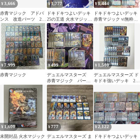
3,666
1,777
1,444
¥
¥
¥
赤青マジック アドバ
ドキドキつよいデッキ
ドキドキつよいデッキ
ンス 改造パーツ 25
25の王道 火水マジック
赤青マジック vi無粋抜
枚
赤青マジック
き
7,999
499
1,500
¥
¥
¥
赤青マジック
デュエルマスターズ
デュエルマスターズ ド
赤青マジック パーツ
キドキ強いデッキ 25
芸魔王将カクメイジ
の王道 赤青マジッ
ン ボン・キゴマイム
ク 二重スリーブ
1,600
777
2,122
¥
¥
¥
未開封品 火水マジック
デュエルマスターズ ま
ドキドキつよいデッキ