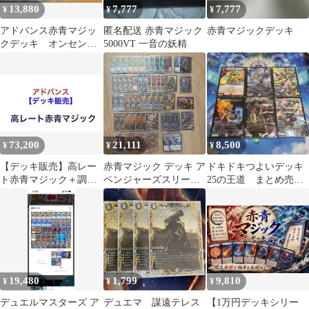
13,880
7,777
7,777
¥
¥
¥
アドバンス赤青マジッ
匿名配送 赤青マジック
赤青マジックデッキ
クデッキ オンセンガ
5000VT 一音の妖精
ロウズ ディメイジン
73,200
21,111
8,500
¥
¥
¥
【デッキ販売】高レー
赤青マジック デッキ ア
ドキドキつよいデッキ
ト赤青マジック＋調整
ベンジャーズスリーブ
25の王道 まとめ売
パーツ
付き
り 24時間以内発送
19,480
1,799
9,810
¥
¥
¥
デュエルマスターズ ア
デュエマ 謀遠テレス
【1万円デッキシリー