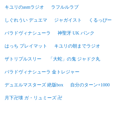
キユリのasmラジオ
ラフルルラブ
しぐれうい デュエマ
ジャガイスト
くるっぴー
バラドヴィナシューラ
神聖牙 UK パンク
はっち プレイマット
キユリの朝までラジオ
ザトリプルスリー
「大蛇」の鬼 ジャドク丸
バラドヴィナシューラ 金トレジャー
デュエルマスターズ 絶版box
自分のターン+1000
月下卍壊 ガ・リュミーズ 卍