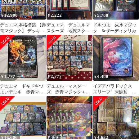
12,900
2,222
5,788
¥
¥
¥
デュエマ 本格構築 【赤
デュエマ デュエルマ
ドキつよ 火水マジッ
青マジック】 デッキ＆
スターズ 地獄スクラ
ク 5cザーディクリカ
二重スリーブ
ッパー 初期 旧枠
クラシック
1,777
2,777
4,480
¥
¥
¥
デュエマ ドキドキつ
デュエル・マスター
イデアパラドックス
よいデッキ 赤青マジ
ズ 赤青マジック＋パ
スリーブ 未開封 超
ック 未開封
ーツ
CS 公式サプライ
16,000
360
4,622
¥
¥
¥