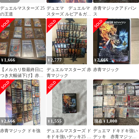
デュエルマスターズ 25
デュエマ デュエルマ
赤青マジックアドバン
の王道
スターズ ルピア＆ガナ
ス
テハMAX 4枚
1,666
2,777
2,666
¥
¥
¥
【メルカリ祭最終日に
デュエルマスターズ 赤
赤青マジック
つき大幅値下げ】赤青
青マジック
マジック デッキパーツ
2,666
1,555
1,000
¥
¥
現在 ¥
赤青マジック ドキ強
デュエルマスターズ ド
デュエマ ドキドキ強い
キドキ強いデッキ25 火
デッキ 赤青マジッ