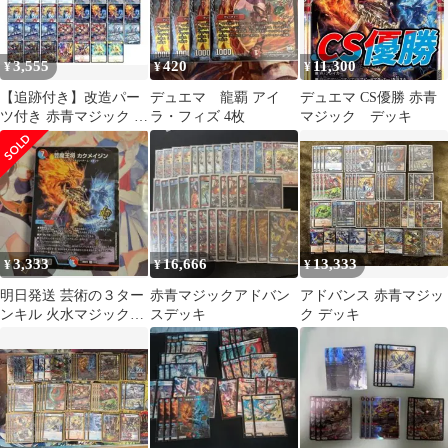
3,555
420
11,300
¥
¥
¥
【追跡付き】改造パー
デュエマ 龍覇 アイ
デュエマ CS優勝 赤青
ツ付き 赤青マジック デ
ラ・フィズ 4枚
マジック デッキ
ッキ ドキつよ改造
3,333
16,666
13,333
¥
¥
¥
明日発送 芸術の３ター
赤青マジックアドバン
アドバンス 赤青マジッ
ンキル 火水マジックデ
スデッキ
ク デッキ
ッキ【赤青マジック】
カクメイジン