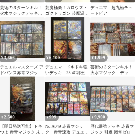
芸術の３ターンキル！
芸魔極楽！ガロウズ・
デュエマ 超九極チュ
火水マジックデッキ
ゴクドラゴン 芸魔温
ートピア
【赤青マジック】 カク
泉！オンセン・ガロウ
メイジン ドキつよ
ズ
3,666
6,100
1,999
¥
¥
¥
デュエルマスターズ ア
デュエマ ドキドキ強
芸術の３ターンキル！
ドバンス赤青マジック
いデッキ 25 4C邪王門
火水マジック デッキ
デッキパーツセット
デッキ、赤青マジック
パーツ
未開封 など
2,500
999
9,900
¥
¥
¥
【即日発送可能】ドキ
No.A049 赤青マジッ
歴代最強デッキ 赤青マ
つよ 赤青マジック 未開
ク 赤青速攻 デュエマ
ジック 引退 殿堂ゼロ