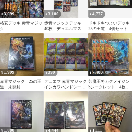
3,999
3,180
4,777
¥
¥
¥
格安デッキ 赤青マジッ
赤青マジックデッキ
ドキドキつよいデッキ
ク
40枚 デュエルマスタ
25の王道 4個セット
ーズ
1,999
399
7,480
¥
¥
¥
赤青マジック 25の王
デュエマ 赤青マジック
芸魔王将カクメイジン
道 未開封
イシカワハンドシーカ
bシークレット 4枚セ
ー なぜ離れどこへ行く
ット
のか君は今
1,888
4,444
1,111
¥
¥
¥