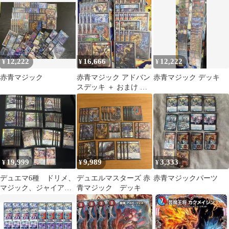
他
12,222
16,666
12,222
¥
¥
¥
赤青マジック
赤青マジック アドバン
赤青マジック デッキ
スデッキ ＋ おまけ ＆
スリープ付き
19,999
9,989
3,333
¥
¥
¥
デュエマ6種 ドリメ、
デュエルマスターズ 赤
赤青マジックパーツ
マジック、ジャイアン
青マジック デッキ
ト.ゴスペル、ジョーカ
ーズ、魔道具