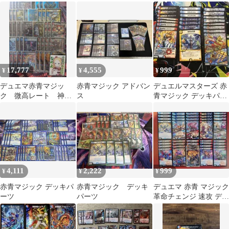
封
格安デッキ デュエマデ
ッキ
17,777
4,555
999
¥
¥
¥
デュエマ赤青マジッ
赤青マジック アドバン
デュエルマスターズ 赤
ク 微高レート 神ア
ス
青マジック デッキパー
ート
ツ
4,111
2,222
999
¥
¥
¥
赤青マジック デッキパ
赤青マジック デッキ
デュエマ 赤青 マジック
ーツ
パーツ
革命チェンジ 速攻 デッ
キ