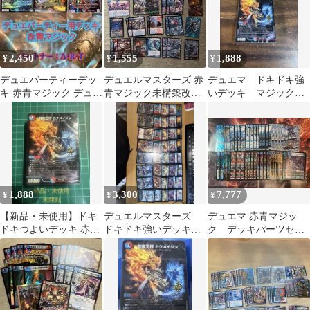
2,450
1,555
1,888
¥
¥
¥
デュエパーティーデッ
デュエルマスターズ 赤
デュエマ ドキドキ強
キ 赤青マジック デュエ
青マジック未構築改良
いデッキ マジック
マ デュエルマスターズ
の余地大有り おまけ
カクメイジン 未開封
付き
ドキつよ
1,888
3,300
7,777
¥
¥
¥
【新品・未使用】ドキ
デュエルマスターズ
デュエマ 赤青マジッ
ドキつよいデッキ 赤青
ドキドキ強いデッキ赤
ク デッキパーツセッ
マジック カクメイジン
青マジック無改造品
ト