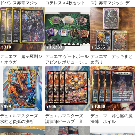
ドバンス赤青マジック
コテレス a 4枚セット
ズ】赤青マジック デッ
デッキ値下げあり
キ
310
13,333
5,555
¥
¥
¥
デュエマ 鬼ヶ羅刹ジ
デュエマ ゲートボール
デュエマ デッキまと
ャオウガ
アビスレボリューショ
め売り
ン まとめ売り
999
666
1,050
¥
¥
¥
デュエルマスターズ
デュエルマスターズ
デュエマ 邪心臓の魔
氷柱と炎弧の決断
調律師ピーカプ 音速
法陣 ホイル
A シークレット 最
で本番中にチューニン
終値下げ
グ 4枚 最終値下げ