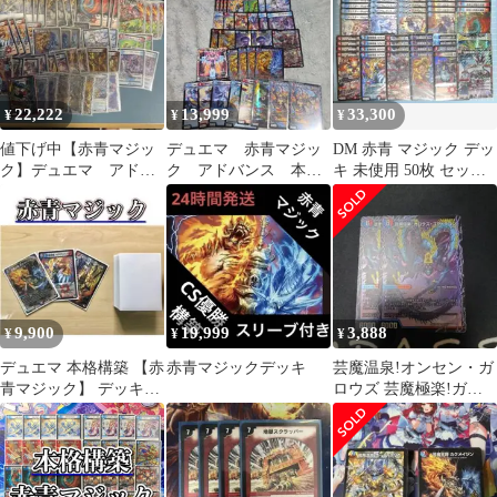
22,222
13,999
33,300
¥
¥
¥
値下げ中【赤青マジッ
デュエマ 赤青マジッ
DM 赤青 マジック デッ
ク】デュエマ アドバ
ク アドバンス 本格
キ 未使用 50枚 セット
ンス構築 ３重スリーブ
構築
メルカリ便
（リコリス）48枚
9,900
19,999
3,888
¥
¥
¥
デュエマ 本格構築 【赤
赤青マジックデッキ
芸魔温泉!オンセン・ガ
青マジック】 デッキ＆
ロウズ 芸魔極楽!ガロ
二重スリーブ
ウズ・ゴクドラゴン 2
枚