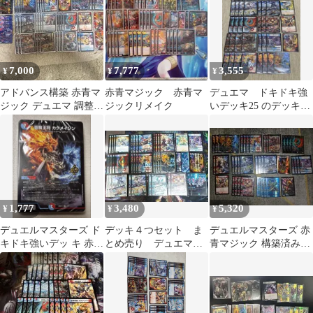
7,000
7,777
3,555
¥
¥
¥
アドバンス構築 赤青マ
赤青マジック 赤青マ
デュエマ ドキドキ強
ジック デュエマ 調整パ
ジックリメイク
いデッキ25 のデッキ2
ーツ付き
種 赤青マジックとグ
ランセクトデッキ
1,777
3,480
5,320
¥
¥
¥
デュエルマスターズ ド
デッキ４つセット ま
デュエルマスターズ 赤
キドキ強いデッ キ 赤青
とめ売り デュエマ格
青マジック 構築済みデ
マジック 未開封
安デッキ メルカリ便
ッキセット