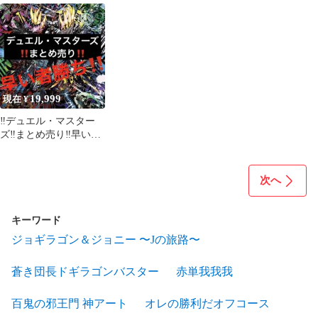
水マジックデッキ 未開
ク スリーブ付き
封
19,999
現在 ¥
‼️デュエル・マスター
ズ‼️まとめ売り‼️早い者
勝ち‼️即購入OK‼️
次へ
キーワード
ジョギラゴン＆ジョニー 〜Jの旅路〜
蒼き団長ドギラゴンバスター
赤単我我我
百鬼の邪王門 神アート
オレの勝利だオフコース