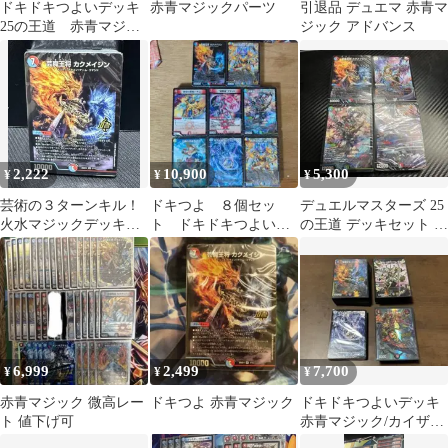
ドキドキつよいデッキ
赤青マジックパーツ
引退品 デュエマ 赤青マ
25の王道 赤青マジッ
ジック アドバンス
ク
2,222
10,900
5,300
¥
¥
¥
芸術の３ターンキル！
ドキつよ ８個セッ
デュエルマスターズ 25
火水マジックデッキ
ト ドキドキつよいデ
の王道 デッキセット ま
【赤青マジック】 カク
ッキ 25の王道
とめ売り
メイジン
6,999
2,499
7,700
¥
¥
¥
赤青マジック 微高レー
ドキつよ 赤青マジック
ドキドキつよいデッキ
ト 値下げ可
赤青マジック/カイザー
刃鬼/青魔導具/4c邪王門