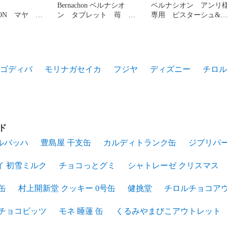
！
Bernachon ベルナシオ
ベルナシオン アンリ
HON マヤ
ン タブレット 苺 フ
専用 ピスターシュ&
ョコレート詰め
レーズ
ヴリーヌ2枚セット
ゴディバ
モリナガセイカ
フジヤ
ディズニー
チロル
ド
ルバッハ
豊島屋 干支缶
カルディトランク缶
ジブリパ
イ 初雪ミルク
チョコっとグミ
シャトレーゼ クリスマス
缶
村上開新堂 クッキー 0号缶
健挑堂
チロルチョコア
 チョコビッツ
モネ 睡蓮 缶
くるみやまびこアウトレット