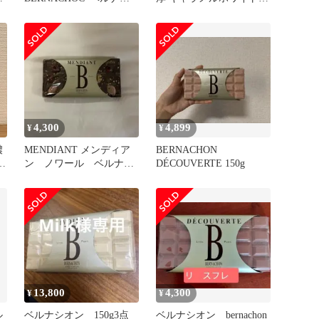
オン ベルナショック
ョコレート お買得4枚セ
ット！
4,300
4,899
¥
¥
濃
MENDIANT メンディア
BERNACHON
チ
ン ノワール ベルナシ
DÉCOUVERTE 150g
オン
13,800
4,300
¥
¥
ル
ベルナシオン 150g3点
ベルナシオン bernachon