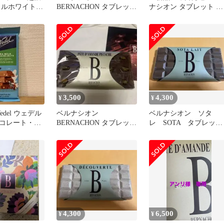
メルホワイトチ
BERNACHON タブレット
ナシオン タブレット ノ
 お買得6枚セ
レ アマンディーヌ 即日
ワール パシャ チョコレ
配送
ート
3,500
4,300
¥
¥
edel ウェデル
ベルナシオン
ベルナシオン ソタ
コレート・ヘ
BERNACHON タブレット
レ SOTA タブレッ
ツ お試し1枚
ピスターシュ ノワール
ト BERNACHON
即日配送
4,300
6,500
¥
¥