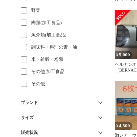
ョコレート
野菜
ット
肉類(加工食品)
魚介類(加工食品)
調味料・料理の素・油
5,000
¥
米・雑穀・粉類
ベルナシオ
（BERNA
その他 加工食品
ット ノワ
ュ 150g
その他
ブランド
サイズ
4,500
¥
販売状況
激レア！ウ