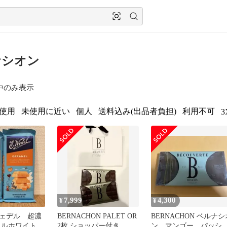
ナシオン
中のみ表示
使用
未使用に近い
個人
送料込み(出品者負担)
利用不可
3
7,999
4,300
¥
¥
ェデル 超濃
BERNACHON PALET OR
BERNACHON ベルナシ
メルホワイトチ
2枚 ショッパー付き
ン マンゴー パッシ