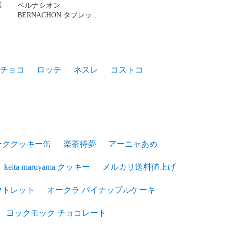
様
ベルナシオン
ア
BERNACHON タブレット
ノワール カルーガ 即日
配送
チョコ
ロッテ
ネスレ
コストコ
ーククッキー缶
楽茶待夢
アーニャあめ
keita maruyama クッキー
メルカリ送料値上げ
ウトレット
オークラ パイナップルケーキ
ヨックモック チョコレート