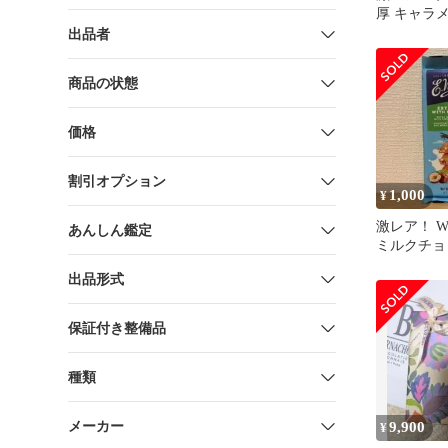
厚 キャラ
ョコレート
出品者
ット！
商品の状態
価格
割引オプション
1,000
¥
激レア！ W
あんしん鑑定
ミルクチョ
ーゼルナッ
出品形式
保証付き整備品
種類
メーカー
9,900
¥