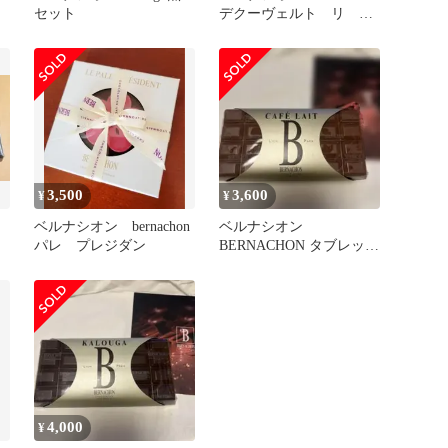
セット
デクーヴェルト リ ス
フレ
3,500
3,600
¥
¥
ベルナシオン bernachon
ベルナシオン
パレ プレジダン
BERNACHON タブレット
レ カフェ 即日配送
4,000
¥