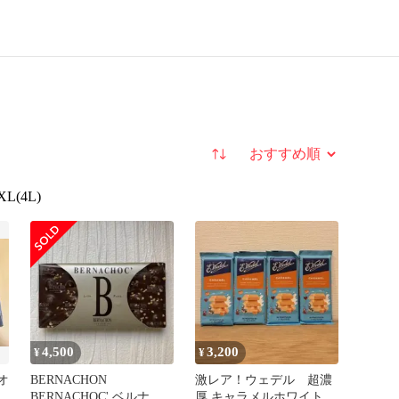
並び替え
XL(4L)
4,500
3,200
¥
¥
オ
BERNACHON
激レア！ウェデル 超濃
ョ
BERNACHOC' ベルナシ
厚 キャラメルホワイトチ