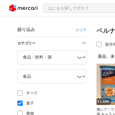
ンツにスキップ
絞り込み
ベル
クリア
カテゴリー
販売
新品、未
すべて
1,600
¥
菓子
激レア！ウ
果物
厚 キャラ