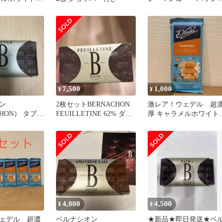
 お試し2枚セ
ン タブレット
7,500
1,000
¥
¥
ン
2枚セットBERNACHON
激レア！ウェデル 超
CHON） タブレ
FEUILLETINE 62% ダー
厚 キャラメルホワイト
ールオランジ
クチョコレート
ョコレート お試し1枚
4,000
4,500
¥
¥
ェデル 超濃
ベルナシオン
★新品★即日発送★ベ