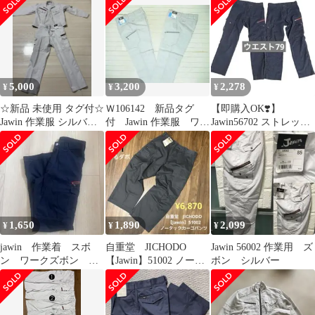
ト101㎝
76
5,000
3,200
2,278
¥
¥
¥
☆新品 未使用 タグ付☆
Ｗ106142 新品タグ
【即購入OK❣️】
Jawin 作業服 シルバー
付 Jawin 作業服 ワー
Jawin56702 ストレッチ
Lサイズ
クパンツ ２本セッ
ノータックカーゴパン
ト W82
ツ 汚れあり
1,650
1,890
2,099
¥
¥
¥
jawin 作業着 スボ
自重堂 JICHODO
Jawin 56002 作業用 ズ
ン ワークズボン 新
【Jawin】51002 ノータ
ボン シルバー
品 56002 ネイビー
ックカーゴパンツ