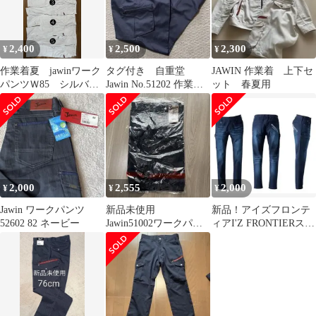
2,400
2,500
2,300
¥
¥
¥
作業着夏 jawinワーク
タグ付き 自重堂
JAWIN 作業着 上下セ
パンツＷ85 シルバー5
Jawin No.51202 作業
ット 春夏用
本セット
着 ワークパンツ 85
2,000
2,555
2,000
¥
¥
¥
Jawin ワークパンツ
新品未使用
新品！アイズフロンテ
52602 82 ネービー
Jawin51002ワークパン
ィアI'Z FRONTIERスト
ツ
レッチデニムカーゴパ
ンツM