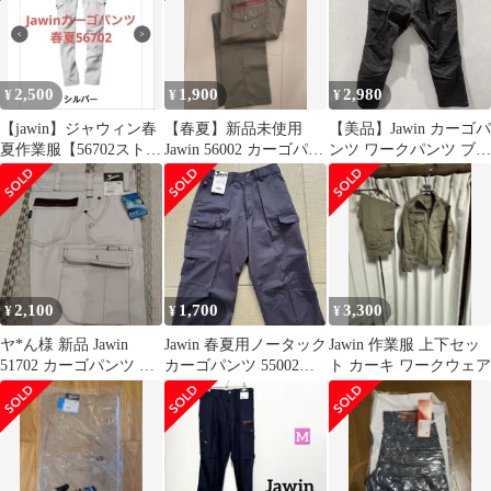
2,500
1,900
2,980
¥
¥
¥
【jawin】ジャウィン春
【春夏】新品未使用
【美品】Jawin カーゴパ
夏作業服【56702ストレ
Jawin 56002 カーゴパン
ンツ ワークパンツ ブラ
ッチノータックカーゴ
ツ アーミーグリーン
ック
パンツ】
2,100
1,700
3,300
¥
¥
¥
ヤ*ん様 新品 Jawin
Jawin 春夏用ノータック
Jawin 作業服 上下セッ
51702 カーゴパンツ シ
カーゴパンツ 55002
ト カーキ ワークウェア
ルバー 79
79cm チャコールグレー