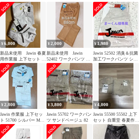
ック 79cm
6,000
2,000
1,980
¥
¥
¥
新品未使用 Jawin 春夏
新品未使用 Jawin
Jawin 52502 消臭＆抗菌
用作業服 上下セット M
52402 ワークパンツ キ
加工ワークパンツ シル
サイズ シルバー
ャメル 88cm
バー サイズ85 1枚
2,800
3,800
4,000
¥
¥
¥
Jawin 作業服 上下セッ
Jawin 55702 ワークパン
Jawin 55500 55502 上下
ト 51700 シルバー Mサ
ツ サンドベージュ 82
セット 自重堂 春夏作業
イズ
着