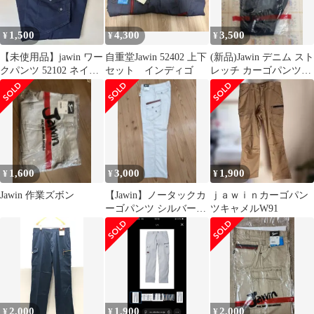
1,500
4,300
3,500
¥
¥
¥
【未使用品】jawin ワー
自重堂Jawin 52402 上下
(新品)Jawin デニム スト
クパンツ 52102 ネイビ
セット インディゴ
レッチ カーゴパンツ
ー 76
(春夏用)メンズ
1,600
3,000
1,900
¥
¥
¥
Jawin 作業ズボン
【Jawin】ノータックカ
ｊａｗｉｎカーゴパン
ーゴパンツ シルバー
ツキャメルW91
82cm [春夏]
2,000
1,900
2,000
¥
¥
¥