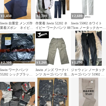
1,450
2,780
2,600
¥
¥
¥
Jawin 自重堂 メンズ作
作業着 Jawin 52202 ネ
Jawin 55002 ホワイト
業着ズボン ネイビー
イビー ワークパンツ 88
73cm ノータックカーゴ
W76
パンツ 春夏
2,300
1,260
1,290
¥
¥
¥
Jawin ワークパンツ
Jawin メンズ ワークパ
ジャウィン ノータック
55202 シックブラック
ンツ カーゴパンツ 生地
カーゴパンツ 51902 秋
76cm
薄め
冬 ズボン 作業服Jawin