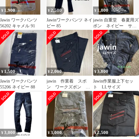
1,900
2,500
1,800
¥
¥
¥
Jawin ワークパンツ
Jawinワークパンツ ネイ
jawin 自重堂 春夏用ズ
56202 キャメル 91
ビー 85
ボン ネイビー サイ
ズ82 モデル56602
1,500
2,000
3,800
¥
¥
¥
Jawin ワークパンツ
jawin 作業着 スボ
Jawin作業服上下セッ
55206 ネイビー 88
ン ワークズボン 新
ト LLサイズ
品 52102 ネイビー
3,000
3,000
2,500
¥
¥
¥