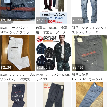
2,300
1,500
3,500
¥
¥
¥
Jawin ワークパンツ
自重堂 56002 春夏
新品！ジャウィンJawin
51202 シックブラック
用 作業着 ノータッ
ストレッチノータック
79cm
クカーゴパンツ 76・
デニムカーゴパンツ91
79・82㎝ シルバーの
み カッコイイ
2,200
1,980
2,480
¥
¥
¥
Jawin ジャウィン ブル
Jawin ジャンパー 52900
新品未使用
ゾンパンツ 作業ズボ
サイズL
Jawin52102 ワークパン
ン ウエスト96 ポリ綿
ツ ネイビー サイズ
混合
82cm