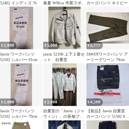
52402 インディゴ 76
春夏 W96㎝ 作業ズボン
カーゴパンツ ネイビー
作業着 黒
2,000
5,000
2,777
¥
¥
¥
Jawin ワークパンツ
jawin 52100 上下２着セ
JAWINワークパンツ ア
52102 シルバー 91cm 新
ット 自重堂
ーミーグリーン 79cm
品未使用
2,000
2,800
4,500
¥
¥
¥
Jawin ワークパンツ
自重堂の「Jawin（ジャ
【新品】Jawin 自重堂
52102 シルバー 79cm 新
ウィン）」の長袖ブル
カーゴパンツ 51502 88
品未使用
ゾンとカーゴパンツの
黒
上下セット