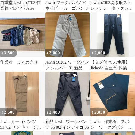
自重堂 Jawin 52702 作
Jawin ワークパンツ 91
jawin57302現場服スト
業着 パンツ 79size
ネイビー カーゴパンツ
レッチノータックカー
ゴ
3,500
2,000
2,000
¥
¥
¥
作業着 まとめ売り
Jawin 56202 ワークパン
【タグ付き/未使用】
ツ シルバー 91 新品
Jichodo 自重堂 作業服
パンツ 88 ネイビー
Jawin 発熱加工
SGAW26-2002
2,500
2,480
2,850
¥
¥
¥
Jawin カーゴパンツ
新品 Jawin ワークパン
jawin 作業着 スボ
51702 サンドベージュ
ツ 56402 インディゴ 85
ン ワークズボン 新
112
品 作業服