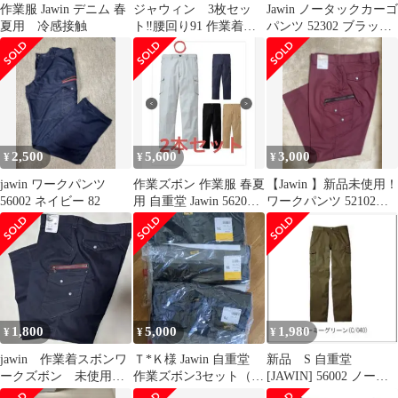
作業服 Jawin デニム 春
ジャウィン 3枚セッ
Jawin ノータックカーゴ
夏用 冷感接触
ト‼️腰回り91 作業着
パンツ 52302 ブラック
ほぼ未使用ズボン
85
2,500
5,600
3,000
¥
¥
¥
jawin ワークパンツ
作業ズボン 作業服 春夏
【Jawin 】新品未使用！
56002 ネイビー 82
用 自重堂 Jawin 56202
ワークパンツ 52102
91cm 2本
（秋冬）
1,800
5,000
1,980
¥
¥
¥
jawin 作業着スボンワ
Ｔ*Ｋ様 Jawin 自重堂
新品 S 自重堂
ークズボン 未使用
作業ズボン3セット（夏
[JAWIN] 56002 ノータ
52102 ネイビーウエス
夏冬） 作業服 サイズ
ックカーゴパンツ