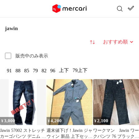
jawin
並び替え
販売中のみ表示
上下
79上下
91
88
85
79
82
96
3,000
4,200
2,100
¥
¥
¥
Jawin 57002 ストレッチ
週末値下げ！Jawin ジャ
ワークマン Jawin ワー
カーゴパンツ デニム 作
ウィン 新品 上下セット
クパンツ 76 ブラックカ