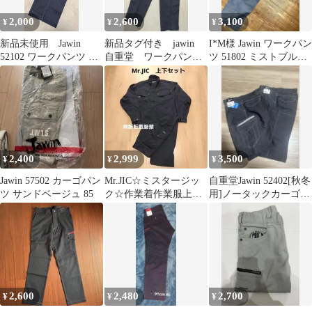
2,000
2,600
3,100
¥
¥
¥
新品未使用 Jawin
新品タグ付き jawin
I*M様 Jawin ワークパン
52102 ワークパンツ ネ
自重堂 ワークパン
ツ 51802 ミストブルー
ービー 79cm
ツ 作業パンツ 長ズ
85 新品
ボン
2,400
2,999
3,500
¥
¥
¥
Jawin 57502 カーゴパン
Mr.JIC☆ミスタージッ
自重堂Jawin 52402[秋冬
ツ サンドベージュ 85
ク☆作業着作業服上下
用]ノータックカーゴパ
セット☆チャコールグ
ンツ 2点セット
レー☆LL88
2,600
2,480
2,700
¥
¥
¥