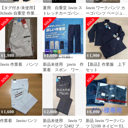
【タグ付き/未使用】
夏用 自重堂 Jawin ス
Jawin ワークパンツ カ
Jichodo 自重堂 作業服
トレッチカーゴパンツ
ーゴパンツ ベージュ
パンツ 88 ネイビー
サイズ88
82 1枚
Jawin 発熱加工
SGAW26-2005
1,980
1,600
1,900
¥
¥
¥
Jawin 作業着 パンツ
新品未使用 jawin 作
【新品】作業服 上下
業着 スボン ワーク
セット
ズボン
1,600
2,000
6,000
¥
¥
¥
作業着 Jawinパンツ
新品未使用 Jawin ワ
新品 Jawin ワークパン
ークパンツ 52402 ブラ
ツ 52100 ネイビー EL