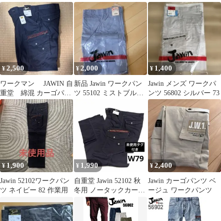
業着
作業服 秋冬 ワークウェ
モフラ
ア
2,500
2,000
1,400
¥
¥
¥
ワークマン JAWIN 自
新品 Jawin ワークパン
Jawin メンズ ワークパ
重堂 綿混 カーゴパン
ツ 55102 ミストブルー
ンツ 56802 シルバー 73
ツ ネイビー ウエス
91
ト82
1,900
1,990
2,400
¥
¥
¥
Jawin 52102ワークパン
自重堂 Jawin 52102 秋
Jawin カーゴパンツ ベ
ツ ネイビー 82 作業用
冬用 ノータックカーゴ
ージュ ワークパンツ
パンツ W79 ネイビー