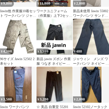
9,800
11,800
2,000
¥
¥
¥
Jawin他 作業服10着セッ
ワークユニフォーム
新品未使用 Jawin 55002
ト ワークパンツ ジャケ
（作業服）上下2セット
ワークパンツ サンドベ
ット
（4点）
ージュ 91cm 春夏
4,800
3,999
480
¥
¥
¥
96サイズ Jawin 52502 2
新品 jawin ズボン 作業
ジャウィン メンズ ワ
本セット
服 つなぎ ネイビー ウ
ークパンツ ネイビー カ
エスト96 WORKMAN
ーゴパンツ
3,500
3,280
2,000
¥
¥
¥
Jawin ワークパンツ
☆ 美品 自重堂 55201
Jawin 52102ノータック