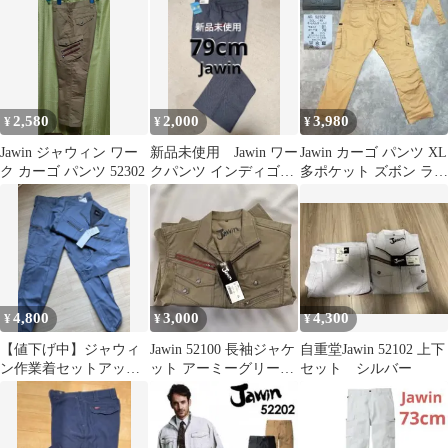
2,580
2,000
3,980
¥
¥
¥
Jawin ジャウィン ワー
新品未使用 Jawin ワー
Jawin カーゴ パンツ XL
ク カーゴ パンツ 52302
クパンツ インディゴ
多ポケット ズボン ライ
79cm
ト ブラウン 自重堂
4,800
3,000
4,300
¥
¥
¥
【値下げ中】ジャウィ
Jawin 52100 長袖ジャケ
自重堂Jawin 52102 上下
ン作業着セットアップ
ット アーミーグリーン
セット シルバー
3L
LL