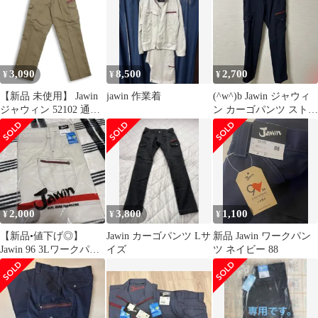
3,090
8,500
2,700
¥
¥
¥
【新品 未使用】 Jawin
jawin 作業着
(^w^)b Jawin ジャウィ
ジャウィン 52102 通年
ン カーゴパンツ ストレ
★ 消臭 抗菌 帯電防止
ート 多機能ポケット フ
カーゴ ワーク パンツ
ァスナーポケット フラ
Sz.85 メンズ 作業服
ップポケット ベルトル
ープ 無地 織柄 ワーク
パンツ 作業ズボン ネイ
ビー 紺 レッド 赤 メン
ズ サイズ 82/78
2,000
3,800
1,100
¥
¥
¥
OM11179HG
【新品•値下げ◎】
Jawin カーゴパンツ Lサ
新品 Jawin ワークパン
Jawin 96 3Lワークパン
イズ
ツ ネイビー 88
ツ ベージュ 作業着