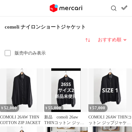
comoli ナイロンショートジャケット
並び替え
販売中のみ表示
52,000
55,000
57,000
¥
¥
¥
COMOLI 26AW THIN
新品 comoli 26aw
COMOLI 26AW THINコ
COTTON ZIP JACKET
THINコットン ジップ
ットン ジップジャケッ
ジャケット size 2
ト 1