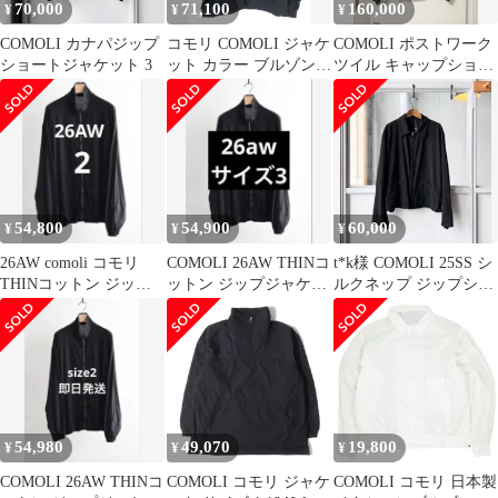
70,000
71,100
160,000
¥
¥
¥
COMOLI カナパジップ
コモリ COMOLI ジャケ
COMOLI ポストワーク
ショートジャケット 3
ット カラー ブルゾン
ツイル キャップショル
アウター 前開き シルク
ダーブルゾン サイズ1
ジップ 長袖 ネイビー
サイズ 3 QQQ
54,800
54,900
60,000
¥
¥
¥
26AW comoli コモリ
COMOLI 26AW THINコ
t*k様 COMOLI 25SS シ
THINコットン ジップ
ットン ジップジャケッ
ルクネップ ジップショ
ジャケット サイズ2
ト 3
ートジャケット 2
54,980
49,070
19,800
¥
¥
¥
COMOLI 26AW THINコ
COMOLI コモリ ジャケ
COMOLI コモリ 日本製