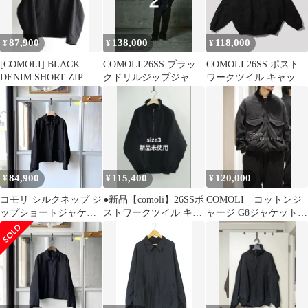
87,900
138,000
118,000
¥
¥
¥
[COMOLI] BLACK
COMOLI 26SS ブラッ
COMOLI 26SS ポスト
DENIM SHORT ZIP
クドリルジップジャケ
ワークツイル キャップ
JACKET 2
ット 2
ショルダーブルゾン サ
イズ3
84,900
115,400
120,000
¥
¥
¥
コモリ シルクネップ ジ
●新品【comoli】26SSポ
COMOLI コットンジ
ップショートジャケッ
ストワークツイル キャ
ャージ G8ジャケット
ト 3 comoli 26ss
ップショルダーブルゾ
c03-05005 サイズ：3
ン 3