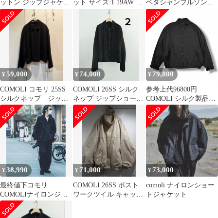
ットン ジップジャケッ
ット サイズ:1 19AW 製
ベタシャンブルゾン
ト 2
品染ナイロン アノラッ
P01-01015 1 WHITE ミ
ク Q03-01002 ハイネッ
リタリー ジャケット ア
ク アウター ブルゾン
ウター g26448
ネイビー 紺 日本製 ブ
ランド【メンズ】
59,000
74,000
79,800
¥
¥
¥
COMOLI コモリ 25SS
COMOLI 26SS シルク
参考上代96800円
シルクネップ ジップ
ネップ ジップショート
COMOLI シルク製品染
ショートジャケット
ジャケット 2
ブルゾン トラックジャ
ケット コモリ B01-
01026 ブラック 2
（18527M）
38,990
71,000
73,000
¥
¥
¥
最終値下コモリ
COMOLI 26SS ポスト
comoli ナイロンショー
COMOLIナイロンジャ
ワークツイル キャップ
トジャケット
ケット アノラック
ショルダーブルゾン
auraleeオーラリー