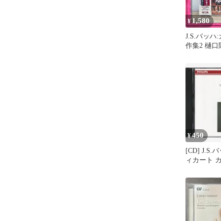
1,580
¥
J.S.バッ
作集2 樋口
バッハ・アカ
450
¥
[CD] J.S
ィカート 
番