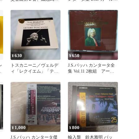
ンタータ／ポリャンスキ
リヒター DG 海外盤
ー
630
650
¥
¥
レ
トスカニーニ／ヴェルデ
J.S.バッハ カンタータ全
ィ「レクイエム」「テ・
集 Vol.11 2枚組 アーノ
デウム」&オペラ名曲集
ンクール他
（2枚組CD）
1,000
800
¥
¥
J.S.バッハ カンタータ傑
輸入盤 鈴木雅明 バッ