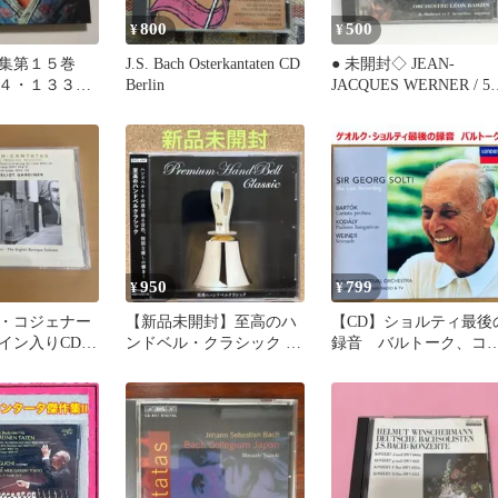
800
500
¥
¥
集第１５巻
J.S. Bach Osterkantaten CD
● 未開封◇ JEAN-
４・１３３・
Berlin
JACQUES WERNER / 5
ーディナー指
Cantates (CD) REM 3112
XCD クラシック 声楽 
ンタータ
950
799
¥
¥
・コジェナー
【新品未開封】至高のハ
【CD】ショルティ最後
イン入りCD
ンドベル・クラシック ／
録音 バルトーク、コ
ー指揮バッハ
ヒーリングCD
ーイ他