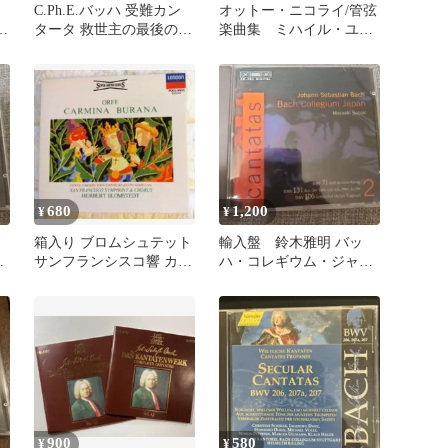
ー
C.Ph.E.バッハ 受難カン
オットー・ニコライ/管弦
レ
タータ 救世主の最後の受
楽曲集 ミハイル・ユロ
難 2枚組CD
フスキ/ケルン放送管弦楽
団他
680
1,200
¥
¥
箱入り ブロムシュテット
輸入盤 鈴木雅明 バッ
パ
サンフランシスコ響 カル
ハ・コレギウム・ジャパ
ミナ・ブラーナ
ン カンタータ第２集
CD
900
580
¥
¥