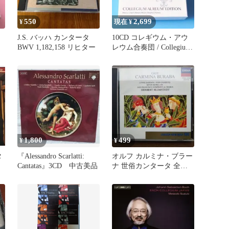
550
2,699
¥
現在 ¥
J.S. バッハ カンタータ
10CD コレギウム・アウ
BWV 1,182,158 リヒター
レウム合奏団 / Collegium
Aureum
1,800
499
¥
¥
タ
『Alessandro Scarlatti:
オルフ カルミナ・ブラー
Cantatas』3CD 中古美品
ナ 世俗カンタータ 全
（世界の支配者なる運命
の女神）