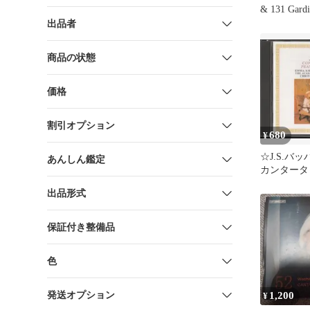
& 131 Gardi
出品者
商品の状態
価格
割引オプション
680
¥
☆J.S.バ
あんしん鑑定
カンタータ
タ CD
出品形式
保証付き整備品
色
発送オプション
1,200
¥