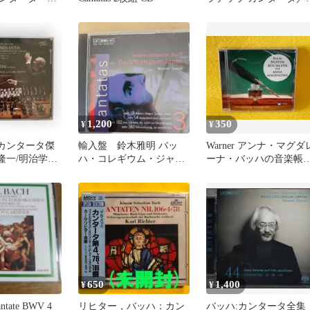
曲 バーミンガ
テット集 レーヌ ピオ
S23
1,200
350
¥
¥
ハ:カンタータ傑
輸入盤 鈴木雅明 バッ
Warner アンナ・マグダ
隆一/明治学院
ハ・コレギウム・ジャパ
ーナ・バッハの音楽帳
デミー 2CD
ン カンタータ3集
【トラジコメディア】
650
1,400
¥
¥
antate BWV 4
リヒター，バッハ：カン
バッハ:カンタータ全集