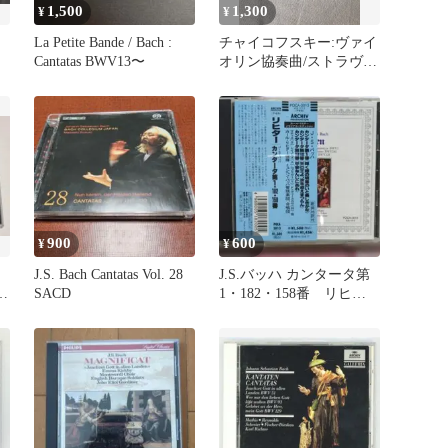
1,500
1,300
¥
¥
La Petite Bande / Bach :
チャイコフスキー:ヴァイ
Cantatas BWV13〜
オリン協奏曲/ストラヴィ
ンスキー:バレエ・カンタ
ータ「結婚」 テオドー
ル・クルレンツィス 国
内盤
900
600
¥
¥
・
J.S. Bach Cantatas Vol. 28
J.S.バッハ カンタータ第
ー
SACD
1・182・158番 リヒタ
き
ー