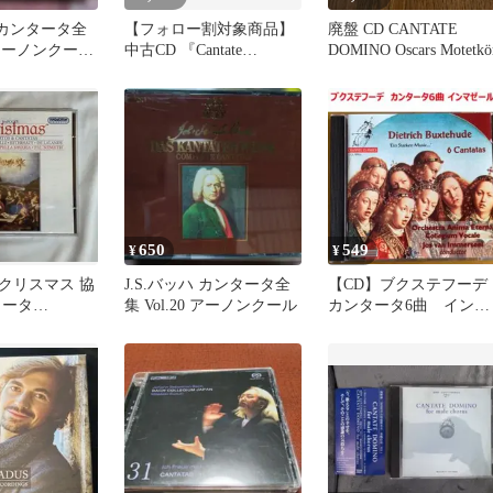
ハ カンタータ全
【フォロー割対象商品】
廃盤 CD CANTATE
0 アーノンクー
中古CD 『Cantate
DOMINO Oscars Motetkö
Domino』
650
549
¥
¥
クリスマス 協
J.S.バッハ カンタータ全
【CD】ブクステフー
タータ
集 Vol.20 アーノンクール
カンタータ6曲 インマ
 CD
ゼール指揮