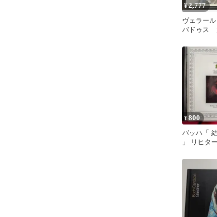
2,777
¥
ヴェラール
バドゥス 
ナー バロ
組 希少輸
800
¥
バッハ「 
」 リヒター
バッハ管