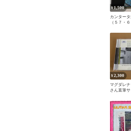
1,500
¥
カンタータ
（５７・６
１５１）ガ
揮
2,300
¥
マグダレナ
さん直筆サ
ガーディナ
カンタータ