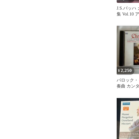
J.S.バッ
集 Vol.1
ル 6枚組
2,250
¥
バロック・
奏曲 カン
Hungaroton