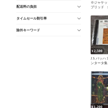
※ジャケッ
配送料の負担
ブリッド 
ギウム・ジ
ータ52集
タイムセール割引率
除外キーワード
2,500
¥
J.S.バッ
ンタータ集 
1,200
¥