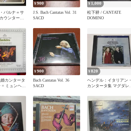
900
1,000
¥
¥
・バルナ＝サ
J.S. Bach Cantatas Vol. 31
松下耕 / CANTATE
カウンターテ
SACD
DOMINO
ック 4枚
入盤
900
820
¥
¥
結婚カンタータ
Bach Cantatas Vol. 36
ヘンデル：イタリアン
 = ミュンヘン
SACD
カンタータ集 マグダレ
ナ・コジェナー 帯付
◇4