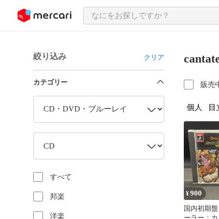
ンツにスキップ
絞り込み
cantat
クリア
カテゴリー
販売
個人
目
すべて
900
¥
邦楽
国内初期盤
洋楽
ーラー：カ