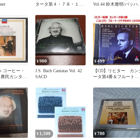
ner
タータ第４・７８・１０
Vol.44 鈴木雅明/バッハ
６番【未開封】
レギウムジャパンSACD
900
499
¥
¥
ッハ コーヒー・
J.S. Bach Cantatas Vol. 42
【CD】リヒター カン
 農民カンター
SACD
ータ第4番＆フルート・
ソナタ（ニコレ）
1,500
780
¥
¥