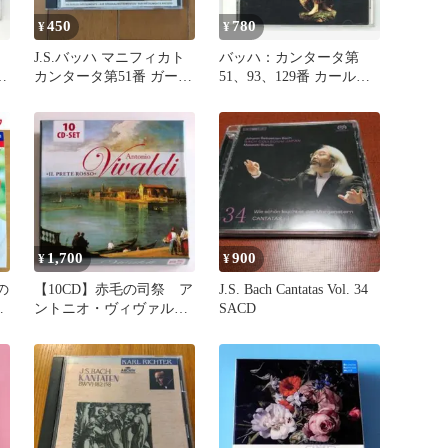
450
780
¥
¥
J.S.バッハ マニフィカト
バッハ：カンタータ第
カンタータ第51番 ガーデ
51、93、129番 カール・
54
ィナー
リヒター ミュンヘン・バ
カ
ッハ管
1,700
900
¥
¥
の
【10CD】赤毛の司祭 ア
J.S. Bach Cantatas Vol. 34
ダ
ントニオ・ヴィヴァルデ
SACD
ィ作品集