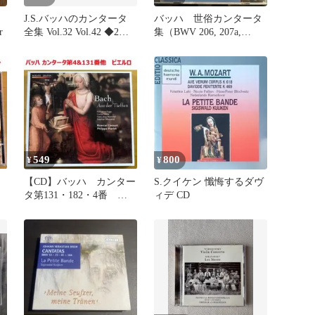
J.S.バッハのカンタータ
バッハ 世俗カンタータ
r
全集 Vol.32 Vol.42 ◆2枚
集（BWV 206, 207a,
組CD2セット
207） リリング指揮
549
800
¥
¥
デ
【CD】バッハ カンター
S.クイケン 懺悔するダヴ
タ第131・182・4番 ピ
ィデ CD
エルロ指揮