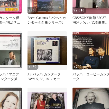
950
2,010
¥
¥
ハ:カンタータ傑
Bach: Cantatas 6 バッハ カ
CBS/SONY刻印 32C37-
隆一/明治学院
ンタータ全曲シリーズ6
7607 バッハ 協奏曲集
デミー 2CD
CANTATE
480
700
¥
¥
.バッハ / マニフ
J.S.バッハ カンタータ
バッハ コーヒーカン
カンタータ第51
BWV 5, 56, 180 / カー
ータ
ル・リヒター