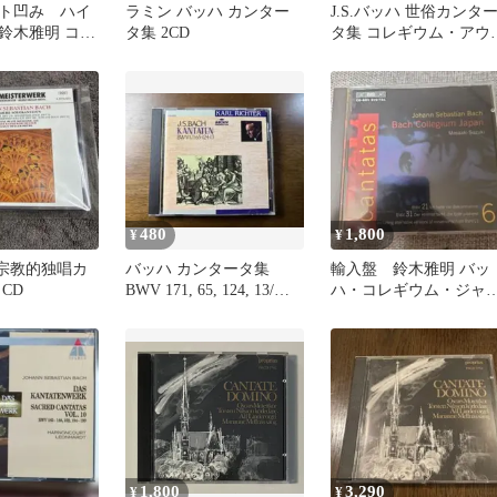
ト凹み ハイ
ラミン バッハ カンター
J.S.バッハ 世俗カンタ
鈴木雅明 コレ
タ集 2CD
タ集 コレギウム・アウ
ャパン カンタ
ウム （2枚組CD）
480
1,800
¥
¥
ハ 宗教的独唱カ
バッハ カンタータ集
輸入盤 鈴木雅明 バッ
CD
BWV 171, 65, 124, 13/カ
ハ・コレギウム・ジャ
ール・リヒター
ン カンタータ第6集 CD
1,800
3,290
¥
¥