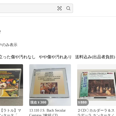
e
中のみ表示
立った傷や汚れなし
やや傷や汚れあり
送料込み(出品者負担)
300
880
現在 ¥
¥
【ラトル】マ
13.110 J.S. Bach Secular
２CD◇カルダーラ＆ス
ンタータ「嘆
Cantatas 2枚組 CD
ラデッラ カンタータ／