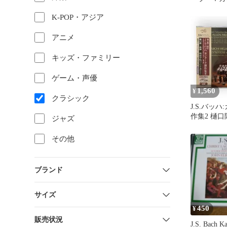
きの歌」全
K-POP・アジア
ム市響
アニメ
キッズ・ファミリー
ゲーム・声優
1,560
¥
クラシック
J.S.バッ
作集2 樋口
ジャズ
バッハ・アカ
その他
ブランド
サイズ
450
¥
販売状況
J.S. Bach K