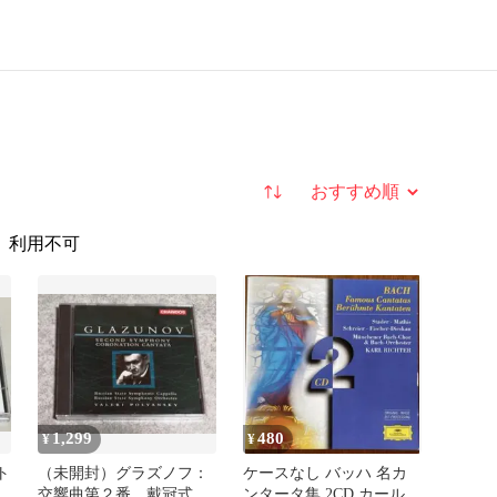
並び替え
利用不可
1,299
480
¥
¥
ト
（未開封）グラズノフ：
ケースなし バッハ 名カ
モ
交響曲第２番、戴冠式カ
ンタータ集 2CD カール・