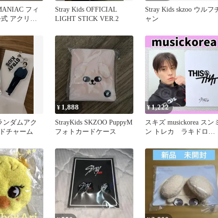
s MANIAC フィ
Stray Kids OFFICIAL
Stray Kids skzoo ウルフ
公式 アクリル
LIGHT STICK VER.2
ャン
1,888
1,222
¥
¥
ds ランダムアク
StrayKids SKZOO PuppyM
スキズ musickorea スン
ドチャーム
フォトカードケース
ン トレカ ラキドロ
E646