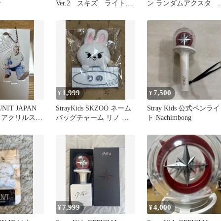
ン
Ver.2 スキズ ライトス
ン ランダムアクスタ 
ティック
種セット
1,999
7,500
¥
¥
RUNIT JAPAN
StrayKids SKZOO ネーム
Stray Kids 公式ペンライ
 アクリルスタ
バッグチャーム リノ リ
ト Nachimbong
ム
ービット
7,999
4,000
¥
¥