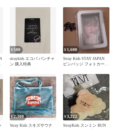
ダーチャーム
500
1,600
¥
¥
N
straykids エコパ バンチャ
Stray Kids STAY JAPAN
チ
ン 購入特典
ピンバッジ フォトカード
セット
2,300
3,222
¥
¥
ャ
Stray Kids スキズサウナ
StrayKids スンミン RUN