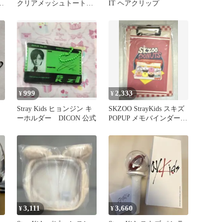
2
クリアメッシュトートバ
IT ヘアクリップ
ッグ
999
2,333
¥
¥
Stray Kids ヒョンジン キ
SKZOO StrayKids スキズ
ーホルダー DICON 公式
POPUP メモバインダーセ
ット
3,111
3,660
¥
¥