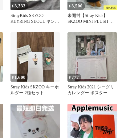
3,333
3,500
¥
¥
StrayKids SKZOO
未開封【Stray Kids】
KEYRING SEOUL キンパ
SKZOO MINI PLUSH ハ
トェッキ
ン
1,600
777
¥
¥
フ
Stray Kids SKZOO キーホ
Stray Kids 2021 シーグリ
ルダー 2種セット
カレンダー ポスター セ
ット スキズ