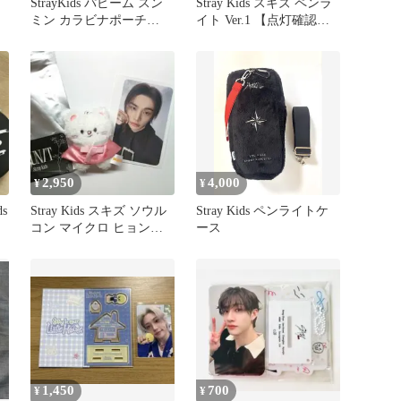
StrayKids パピーム スン
Stray Kids スキズ ペンラ
ミン カラビナポーチ
イト Ver.1 【点灯確認
RUN IT JAPAN
済】
2,950
4,000
¥
¥
s
Stray Kids スキズ ソウル
Stray Kids ペンライトケ
コン マイクロ ヒョンジ
ース
ン トレカセット
1,450
700
¥
¥