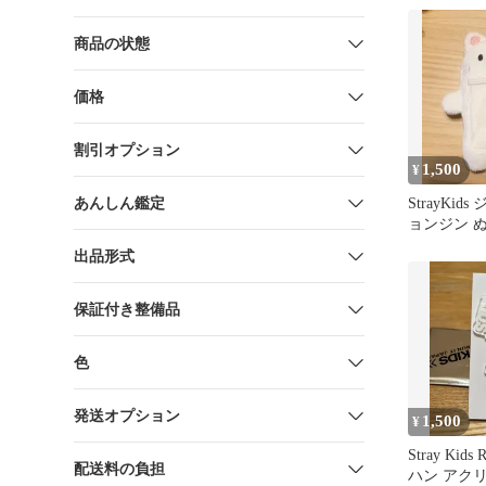
商品の状態
価格
割引オプション
1,500
¥
あんしん鑑定
StrayKid
ョンジン ぬ
ース【公式
出品形式
保証付き整備品
色
発送オプション
1,500
¥
Stray Kids
配送料の負担
ハン アク