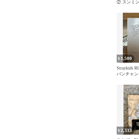
② スンミ
1,500
¥
Straykids 
バンチャン
ンドチャー
2,333
¥