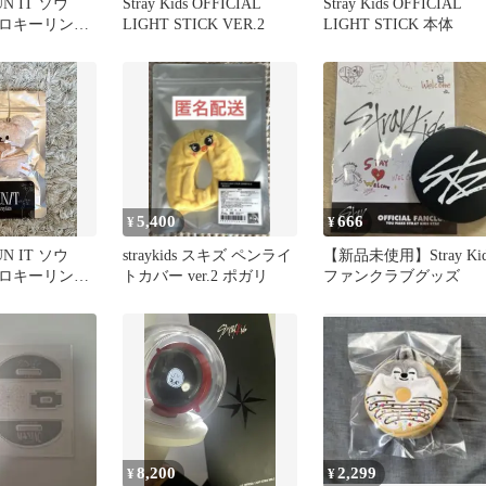
N IT ソウ
Stray Kids OFFICIAL
Stray Kids OFFICIAL
ロキーリン
LIGHT STICK VER.2
LIGHT STICK 本体
白 Yang
5,400
666
¥
¥
N IT ソウ
straykids スキズ ペンライ
【新品未使用】Stray Kid
ロキーリン
トカバー ver.2 ポガリ
ファンクラブグッズ
ム ノーマル
8,200
2,299
¥
¥