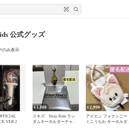
 kids 公式グッズ
中のみ表示
1,888
2,999
¥
¥
 OFFICIAL
スキズ Stray Kids ラン
アイエン フォクシニー
CK VER.2
ダムキーホルダーチャー
ミニうちわ キーホルダ
ム ポガリ
スキズ RUN IT ソウル