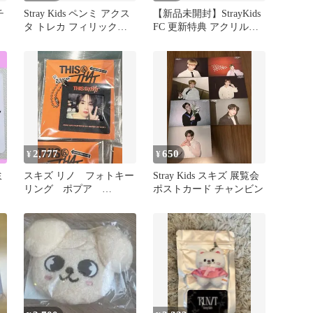
チ
Stray Kids ペンミ アクス
【新品未開封】StrayKids
タ トレカ フィリックス
FC 更新特典 アクリルト
スキズ 匿名配送
レカ2026
2,777
650
¥
¥
ミ
スキズ リノ フォトキー
Stray Kids スキズ 展覧会
リング ポプア
ポストカード チャンビン
this&that stray kids