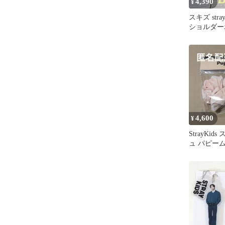
4,390
¥
スキズ stray
ショルダー
リ】
4,600
¥
StrayKid
ュ パピー