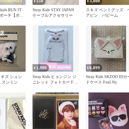
550
3,800
¥
¥
kids RUN IT
Stray Kids STAY JAPAN
スキズ ペンミグッズ 
ポーチ【ポガ
ケーブルアクセサリー
アピン パピーム
1,900
6,899
¥
¥
s スキズ シュシ
Stray Kids ヒョンジン ジ
Stray Kids SKZOO ID
ム スンミン
ニレット フォトカードキ
ドケース FoxI.Ny
ーホルダー