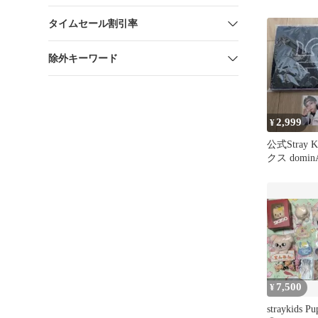
ャーム
タイムセール割引率
除外キーワード
2,999
¥
公式Stray 
クス domi
テッカー付
7,500
¥
straykids