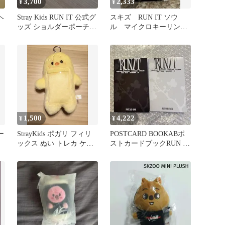
3,700
2,333
¥
¥
ヘ
Stray Kids RUN IT 公式グ
スキズ RUN IT ソウ
ッズ ショルダーポーチ
ル マイクロキーリン
PuppyM
グ ジニレット ノーマ
ル ②
1,500
4,222
¥
¥
カー
StrayKids ポガリ フィリ
POSTCARD BOOKABポ
ックス ぬい トレカ ケー
ストカードブックRUN IT
ス【公式グッズ】
straykids