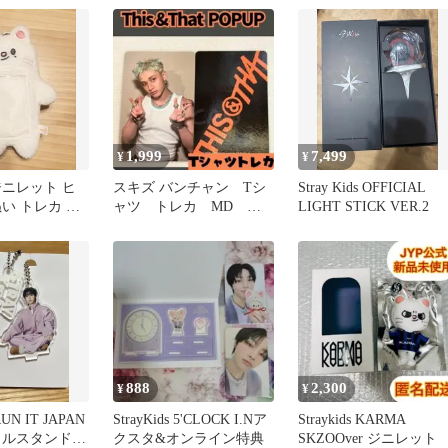
1,999
7,499
¥
¥
s ジニレット ヒ
スキズ バンチャン Tシ
Stray Kids OFFICIAL
い トレカ ケ
ャツ トレカ MD 特
LIGHT STICK VER.2
グッズ】
典 ポップアップ E741
888
2,300
¥
¥
 RUN IT JAPAN
StrayKids 5'CLOCK I.Nア
Straykids KARMA
リルスタンドチ
クスタ&オンライン特典
SKZOOver ジニレット