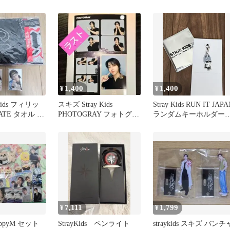
1,400
1,400
¥
¥
Kids フィリッ
スキズ Stray Kids
Stray Kids RUN IT JAPA
nATE タオル ス
PHOTOGRAY フォトグレ
ランダムキーホルダー
イ ハン
ャーム
7,111
1,799
¥
¥
 PuppyM セット
StrayKids ペンライト
straykids スキズ バンチ