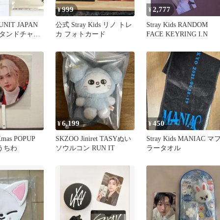
999
2,777
¥
¥
RUNIT JAPAN
公式 Stray Kids リノ トレ
Stray Kids RANDOM
タンドチャー
カ フォトカード
FACE KEYRING I.N
6,199
450
¥
¥
 Xmas POPUP
SKZOO Jiniret TASYぬい
Stray Kids MANIAC マ
x うちわ
ソウルコン RUN IT
ラータオル