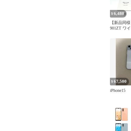
6,480
¥
【新品同様】L
901ZT ワ
ロック解除済
3GB ホワ
白ロム ス
無料 中古 S
67,500
¥
iPhone15