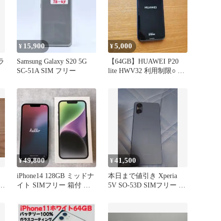
15,900
5,000
¥
¥
ブラ
Samsung Galaxy S20 5G
【64GB】HUAWEI P20
SC-51A SIM フリー
lite HWV32 利用制限○ 初
期化済
49,800
41,500
¥
¥
iPhone14 128GB ミッドナ
本日まで値引き Xperia
ラッ
イト SIMフリー 箱付 ガ
5V SO-53D SIMフリー ＋
ラスフィルム付
液晶フィルム