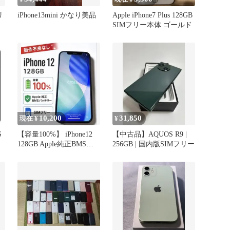
リ
iPhone13mini かなり美品
Apple iPhone7 Plus 128GB
SIMフリー本体 ゴールド
10,200
31,850
現在 ¥
¥
S
【容量100%】 iPhone12
【中古品】AQUOS R9 |
128GB Apple純正BMSバ
256GB | 国内版SIMフリー
ャ
ッテリー