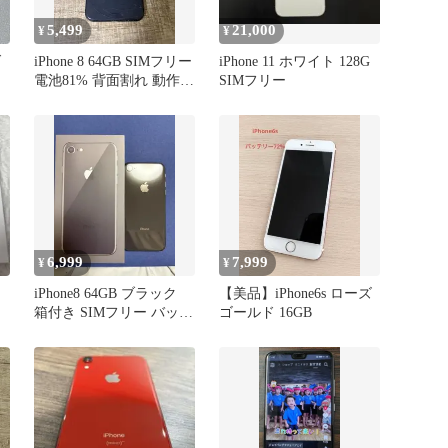
5,499
21,000
¥
¥
ダ
iPhone 8 64GB SIMフリー
iPhone 11 ホワイト 128G
電池81% 背面割れ 動作良
SIMフリー
好
6,999
7,999
¥
¥
iPhone8 64GB ブラック
【美品】iPhone6s ローズ
箱付き SIMフリー バッテ
ゴールド 16GB
リー71% 美品