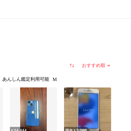
並び替え
あんしん鑑定利用可能
M
34,444
5,500
¥
現在 ¥