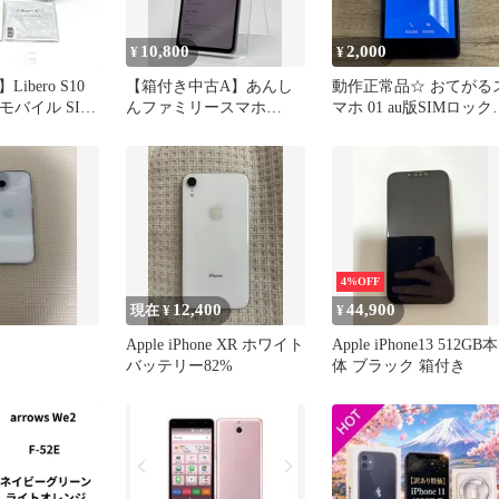
10,800
2,000
¥
¥
ibero S10
【箱付き中古A】あんし
動作正常品☆ おてがる
イモバイル SIM
んファミリースマホ
マホ 01 au版SIMロック
 32GB／
A303ZT ラベンダー SIM
除済み
イト 付属品完品
フリー 白ロム
マホ本体 送料
669
4%OFF
12,400
44,900
現在 ¥
¥
Apple iPhone XR ホワイト
Apple iPhone13 512GB本
バッテリー82%
体 ブラック 箱付き