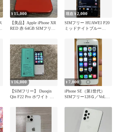
15,000
2,000
¥
現在 ¥
ス
【美品】Apple iPhone XR
SIMフリー HUAWEI P20
解
RED 赤 64GB SIMフリー
ミッドナイトブルー
本体
EML-L29
16,000
7,800
¥
¥
【SIMフリー】 Duoqin
iPhone SE（第1世代）
Qin F22 Pro ホワイト 箱
SIMフリー128Ｇ／VoLTE
付き
対応ドコモ通話OK