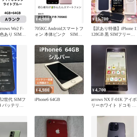
4,988
15,700
¥
¥
ows We2 F-
705KC Androidスマートフ
【訳あり特価】iPhone 1
 3色あり SIMフ
ォン 本体ピンク SIMフ
128GB 黒 SIMフリー
ム
リー
箱・ケーブル付
4,980
4,700
¥
¥
E 第2世代 SIMフ
iPhone6 64GB
arrows NX F-01K アイボ
B バッテリー
リーホワイト ドコモ 中
古スマホ