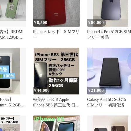
8,500
80,000
¥
¥
A】REDMI
iPhone8 レッド SIMフリ
iPhone14 Pro 512GB SIM
1XM 128GB リ
ー
フリー 美品
ン SIMフリ
44,000
21,000
¥
¥
00%】
極美品 256GB Apple
Galaxy A53 5G SCG15
 mini 512GB❣️
iPhone SE3 第三世代 日本
SIMフリー 初期化済
版 3764