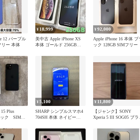
18,999
92,000
¥
¥
one 12 パープル
美中古 Apple iPhone XS
Apple iPhone 16 本体 
Mフリー 本体
本体 ゴールド 256GB
ック 128GB SIMフリー
SIMフリー
5,100
11,800
¥
¥
15 Plus
SHARP シンプルスマホ4
【ジャンク】SONY
ラック SIMフ
704SH 本体 ネイビー
Xperia 5 III SOG05 ブ
32GB SiMフリー
ク au版