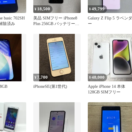
18,500
49,799
¥
¥
e basic 702SH
美品 SIMフリー iPhone8
Galaxy Z Flip 5 ラベン
ク解除済み
Plus 256GB バッテリー
ー
100%
7,700
48,000
¥
¥
28GB
iPhoneSE(第1世代)
Apple iPhone 14 本体
128GB SIMフリー