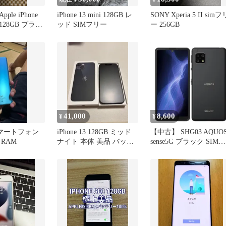
le iPhone
iPhone 13 mini 128GB レ
SONY Xperia 5 II simフ
128GB ブラッ
ッド SIMフリー
ー 256GB
41,000
8,600
¥
¥
 スマートフォン
iPhone 13 128GB ミッド
【中古】 SHG03 AQUO
B RAM
ナイト 本体 美品 バッテ
sense5G ブラック SIMフ
リー100%
リー 本体 au スマホ シ
ープ【送料無料】
shg03bk7mtm