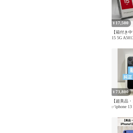
17,500
¥
【箱付き中古
15 5G A50
ップルグリー
ー 白ロム
73,800
¥
【超美品・1
✅iphone 13
SIMフリー