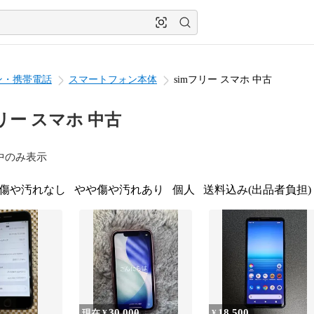
ン・携帯電話
スマートフォン本体
simフリー スマホ 中古
フリー スマホ 中古
中のみ表示
傷や汚れなし
やや傷や汚れあり
個人
送料込み(出品者負担)
30,000
18,500
現在 ¥
¥