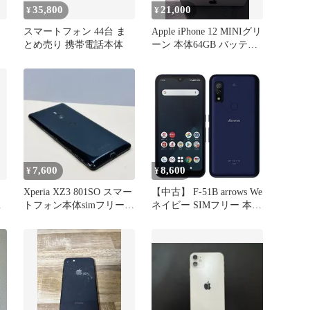
35,800
21,000
¥
¥
スマートフォン 44台 ま
Apple iPhone 12 MINIグリ
とめ売り 携帯電話本体
ーン 本体64GB バッテリ
ー80%
7,600
8,600
¥
¥
Xperia XZ3 801SO スマー
【中古】 F-51B arrows We
リ
トフォン本体simフリー
ネイビー SIMフリー 本体
S2873
ドコモ スマホ【送料無
料】 f51bna7mtm