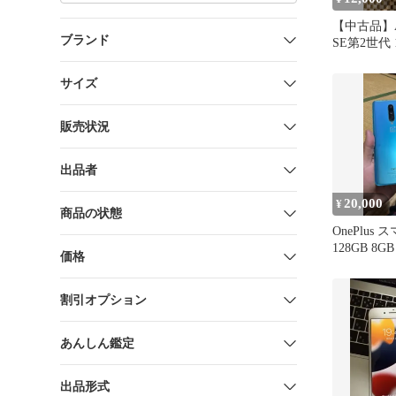
【中古品】App
ブランド
SE第2世代 
ク
サイズ
販売状況
出品者
20,000
¥
商品の状態
OnePlus
128GB 8G
価格
割引オプション
あんしん鑑定
出品形式