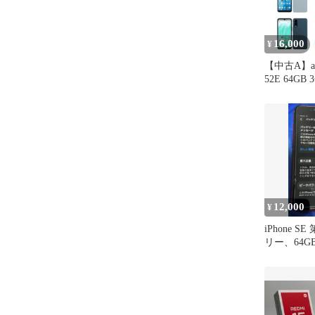
16,000
¥
【中古A】arr
52E 64GB
リー 白ロ
12,000
¥
iPhone S
リー、64G
97%