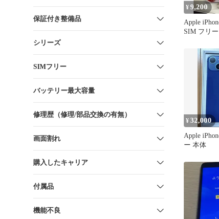
9,200
¥
保証付き整備品
Apple iPhon
SIM フリー
シリーズ
SIMフリー
バッテリー最大容量
修理歴（修理/部品交換の有無）
32,000
¥
Apple iPho
画面割れ
ー 本体
購入したキャリア
付属品
機能不良