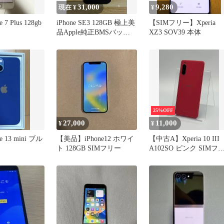
31,000
9,280
現在 ¥
¥
e 7 Plus 128gb
iPhone SE3 128GB 極上美
【SIMフリー】Xperia
品Apple純正BMSバッテ
XZ3 SOV39 本体
リー100%
25%OFF
27,000
11,000
¥
¥
ne 13 mini ブル
【美品】iPhone12 ホワイ
【中古A】Xperia 10 III
ト 128GB SIMフリー
A102SO ピンク SIMフ
ー 白ロム