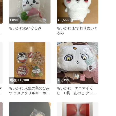
890
1,555
¥
¥
ちいかわぬいぐるみ
ちいかわ おすわりぬいぐ
ド
るみ
1,900
1,399
現在 ¥
¥
タ
ちいかわ 人魚の島のひみ
ちいかわ エニマイく
ハ
つ ラメアクリルキーホル
じ D賞 あのこ クッシ
ダー 4点セット
ョンハートのラバーマス
コット