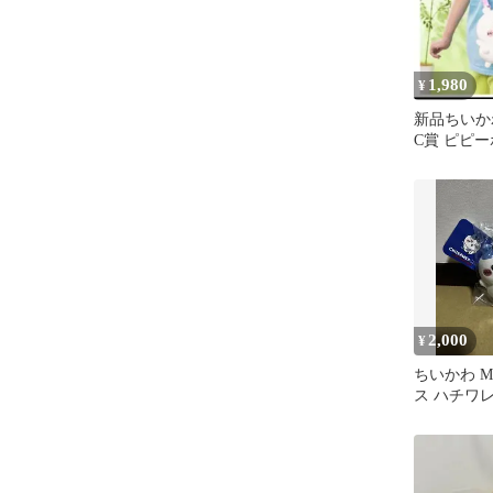
1,980
¥
新品ちいか
C賞 ピピ
2,000
¥
ちいかわ M
ス ハチワ
キーホルダ