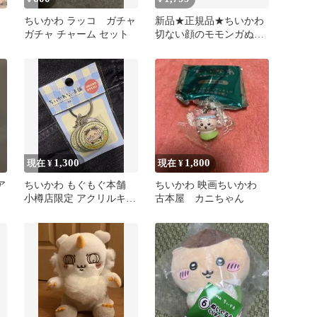
豚
ちいかわ ラッコ ガチャ
新品★正規品★ちいかわ
ガチャ チャーム セット
切ない顔のモモンガぬい
ぐるみ
1,300
1,800
現在 ¥
現在 ¥
ア
ちいかわ もぐもぐ本舗
ちいかわ 映画ちいかわ
小樽店限定 アクリルキー
古本屋 カニちゃん
ホルダー