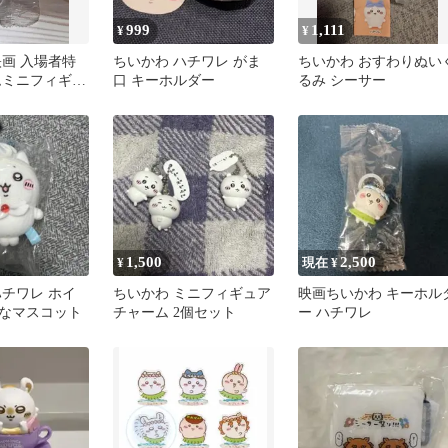
999
1,111
¥
¥
映画 入場者特
ちいかわ ハチワレ がま
ちいかわ おすわりぬい
ムミニフィギュ
口 キーホルダー
るみ シーサー
ガ
1,500
2,500
¥
現在 ¥
ハチワレ ホイ
ちいかわ ミニフィギュア
映画ちいかわ キーホル
なマスコット
チャーム 2個セット
ー ハチワレ