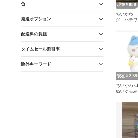
色
888
現在 ¥
ちいかわ 
発送オプション
グ ハチワ
配送料の負担
タイムセール割引率
除外キーワード
2,39
現在 ¥
ちいかわ Chi
ぬいぐるみ
ハチワレ