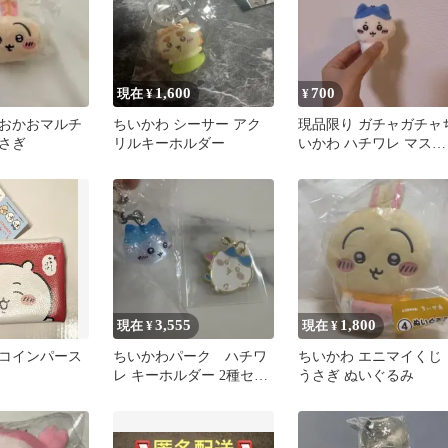
1,600
700
現在 ¥
¥
おかおマルチ
ちいかわ シーサー アク
現品限り ガチャガチャ
さぎ
リルキーホルダー
いかわ ハチワレ マスコ
ットぬいぐるみ
3,555
1,800
現在 ¥
現在 ¥
コインパース
ちいかわパーク ハチワ
ちいかわ エニマイくじ
レ キーホルダー 2種セッ
うさぎ ぬいぐるみ
ト