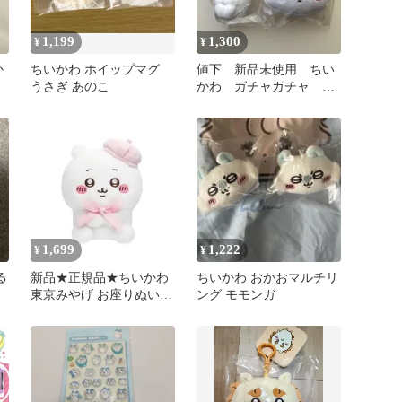
1,199
1,300
¥
¥
か
ちいかわ ホイップマグ
値下 新品未使用 ちい
うさぎ あのこ
かわ ガチャガチャ 2
個セット
1,699
1,222
¥
¥
る
新品★正規品★ちいかわ
ちいかわ おかおマルチリ
東京みやげ お座りぬいぐ
ング モモンガ
るみ（ちいかわ）