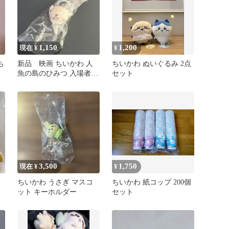
1,150
1,200
現在 ¥
¥
ち
新品 映画 ちいかわ 人
ちいかわ ぬいぐるみ 2点
魚の島のひみつ 入場者特
セット
典 チャームラッコ 入場
特典
3,500
1,750
現在 ¥
¥
ちいかわ うさぎ マスコ
ちいかわ 紙コップ 200個
ット キーホルダー
セット