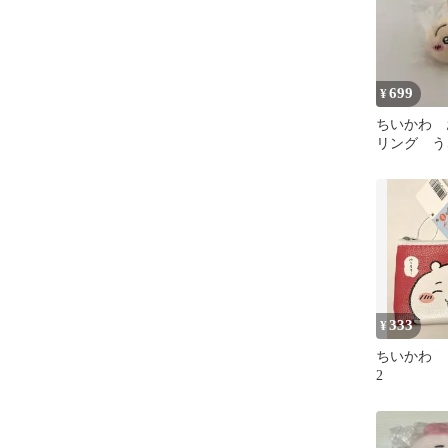
699
¥
ちいかわ 
リング う
333
¥
ちいかわ 
2