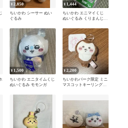
2,850
1,444
¥
¥
じ
ちいかわ シーサー ぬい
ちいかわ エニマイくじ
ぐるみ
ぬいぐるみ くりまんじゅ
う
1,500
2,200
¥
¥
ホ
ちいかわ エニタイムくじ
ちいかわパーク限定 ミニ
ぬいぐるみ モモンガ
マスコットキーリングカ
ブトムシ 新品未使用