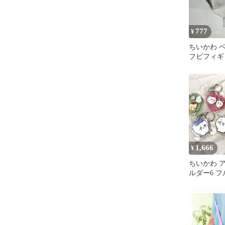
777
¥
ちいかわ 
フビフィギ
ョン 古本
1,666
¥
ちいかわ 
ルダー6 
ト