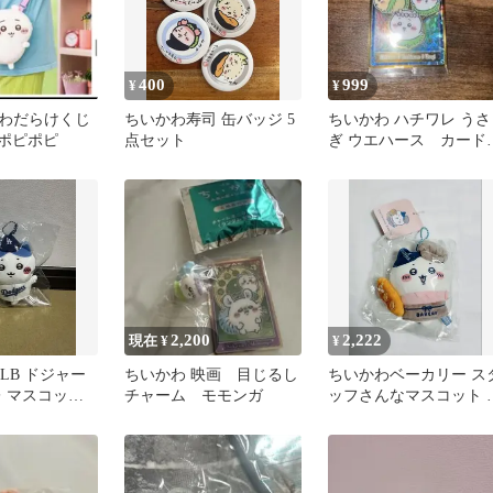
400
999
¥
¥
わだらけくじ
ちいかわ寿司 缶バッジ 5
ちいかわ ハチワレ うさ
ーポピポピ
点セット
ぎ ウエハース カー
ハイパーレア
2,200
2,222
現在 ¥
¥
LB ドジャー
ちいかわ 映画 目じるし
ちいかわベーカリー ス
レ マスコット
チャーム モモンガ
ッフさんなマスコット 
ー
チワレ