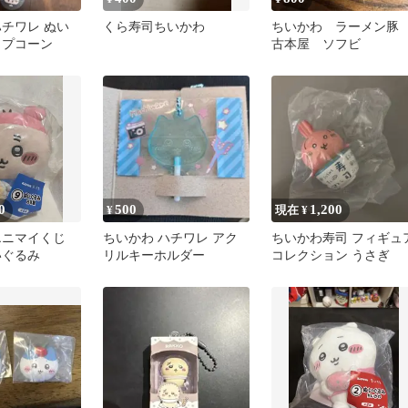
ハチワレ ぬい
くら寿司ちいかわ
ちいかわ ラーメン
ップコーン
古本屋 ソフビ
0
500
1,200
¥
現在 ¥
エニマイくじ
ちいかわ ハチワレ アク
ちいかわ寿司 フィギュ
いぐるみ
リルキーホルダー
コレクション うさぎ