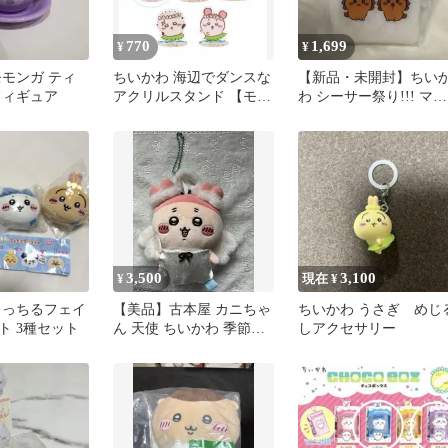
770
1,699
¥
¥
モモンガ ティ
ちいかわ 海辺でダンスな
【新品・未開封】ちい
フィギュア
アクリルスタンド 【モモ
わ シーサー祭り!!! マル
ンガ】
チケース（ア・・・ぅ
ん・・・）
3,500
3,100
¥
現在 ¥
もっちるフェイ
【美品】古本屋 カニちゃ
ちいかわ うさぎ めじ
ト 3種セット
ん 天使 ちいかわ 季節だ
しアクセサリー
もん マスコット ハロウ
ィン