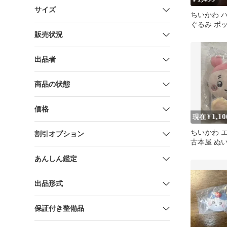
サイズ
ちいかわ 
ぐるみ ポ
販売状況
出品者
商品の状態
価格
1,10
現在 ¥
ちいかわ 
割引オプション
古本屋 ぬ
あんしん鑑定
出品形式
保証付き整備品