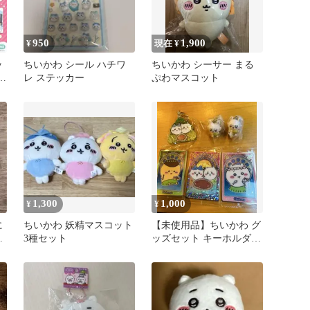
950
1,900
¥
現在 ¥
ッ
ちいかわ シール ハチワ
ちいかわ シーサー まる
レ ステッカー
ぷわマスコット
パ
1,300
1,000
¥
¥
に
ちいかわ 妖精マスコット
【未使用品】ちいかわ グ
新
3種セット
ッズセット キーホルダー
カード