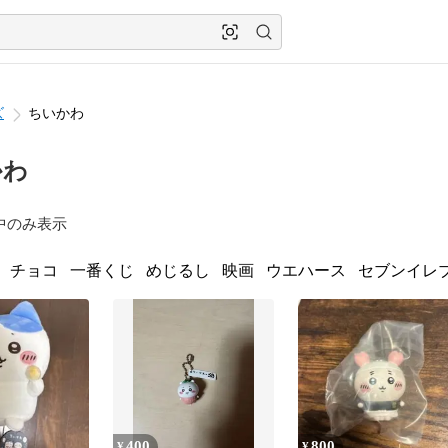
ズ
ちいかわ
かわ
中のみ表示
チョコ
一番くじ
めじるし
映画
ウエハース
セブンイレ
400
800
¥
¥