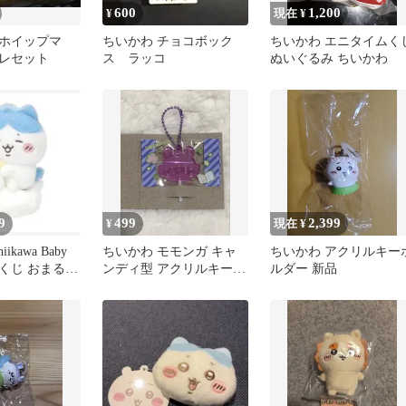
600
1,200
¥
現在 ¥
ホイップマ
ちいかわ チョコボック
ちいかわ エニタイムく
レセット
ス ラッコ
ぬいぐるみ ちいかわ
9
499
2,399
¥
現在 ¥
ikawa Baby
ちいかわ モモンガ キャ
ちいかわ アクリルキー
くじ おまるな
ンディ型 アクリルキーホ
ルダー 新品
ルダー