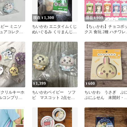
1,300
999
現在 ¥
現在 ¥
ベビー ミニソ
ちいかわ エニタイムくじ
【ちぃかわ】チョコボ
ュアコレクシ
ぬいぐるみ くりまんじゅ
クス 食玩 2種 ハチワレ
屋 カニちゃん
う
モモンガ ミニチュア
ッケージ
1,399
600
¥
¥
アクリルキーホ
ちいかわベイビー ソフ
ちいかわ うさぎ ぷ
フルコンプリー
ビ マスコット 2点セッ
ぷにふせん 未開封・
ト シーサー、古本屋
品