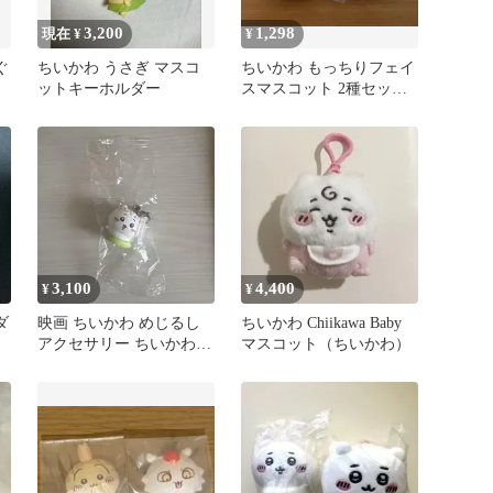
3,200
1,298
現在 ¥
¥
ぐ
ちいかわ うさぎ マスコ
ちいかわ もっちりフェイ
ットキーホルダー
スマスコット 2種セット
ハチワレ 島二郎
3,100
4,400
¥
¥
ダ
映画 ちいかわ めじるし
ちいかわ Chiikawa Baby
アクセサリー ちいかわ
マスコット（ちいかわ）
入場者特典