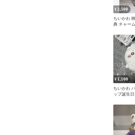
2,500
¥
ちいかわ 
典 チャー
ア モモン
1,100
¥
ちいかわ 
ップ誕生日