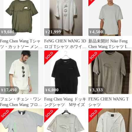
9,600
21,999
4,500
¥
¥
¥
Feng Chen Wang Tシャ
FeNG CHEN WANG 3D
新品未開封 Nike Feng
ツ・カットソー メンズ
ロゴ Tシャツ ホワイト
Chen Wang Tシャツ Lサ
【古着】【中古】【送
L
イズ
料無料】
17,490
6,000
3,333
¥
¥
¥
フェン・チェン・ワン
Feng Chen Wang ドッキ
FENG CHEN WANG T
Feng Chen Wang フロン
ングシャツ Mサイズ
シャツ
トパッチ クルーネック
半袖 TシャツYU ZI
XIE FCWFUS19TS11 ホ
ワイト