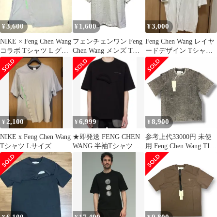
3,600
1,600
3,000
¥
¥
¥
NIKE × Feng Chen Wang
フェンチェンワン Feng
Feng Chen Wang レイヤ
コラボ Tシャツ L グレ
Chen Wang メンズ Tシ
ードデザイン Tシャツ
ー
ャツ レイヤードデザイ
ホワイト
ン コットン L ホワイト
FF12TSH713【ZY2】
2,100
6,999
8,900
¥
¥
¥
NIKE x Feng Chen Wang
★即発送 FENG CHEN
参考上代33000円 未使
Tシャツ Lサイズ
WANG 半袖Tシャツ 黒
用 Feng Chen Wang TIE-
系 XLサイズ
DYE PANELLED T-
SHIRT タイダイパネル
Tシャツ 半袖カットソ
ー フェンチェンワン
FUS19TS04G グレー S
（4431M）