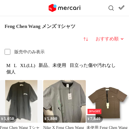
Feng Chen Wang メンズ Tシャツ
並び替え
販売中のみ表示
新品、未使用
目立った傷や汚れなし
M
L
XL(LL)
個人
20%OFF
5,050
5,800
7,840
¥
¥
¥
Feng Chen Wang Tシャ
Nike X Feng Chen Wang
未使用 Feng Chen Wang