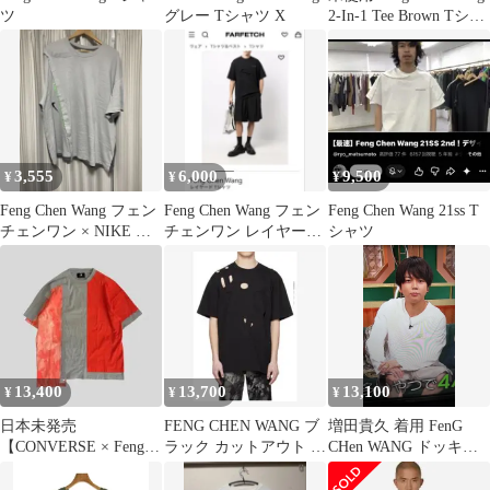
ツ
グレー Tシャツ X
2-In-1 Tee Brown Tシャ
ツ 半袖カットソー フェ
ンチェンワン
FMS17TS02 ブラウン L
（77508A）
3,555
6,000
9,500
¥
¥
¥
Feng Chen Wang フェン
Feng Chen Wang フェン
Feng Chen Wang 21ss T
チェンワン × NIKE ナ
チェンワン レイヤード
シャツ
イキ Tシャツ
Tシャツ ブラック
13,400
13,700
13,100
¥
¥
¥
日本未発売
FENG CHEN WANG ブ
増田貴久 着用 FenG
【CONVERSE × Feng
ラック カットアウト T
CHen WANG ドッキン
Chen Wang】再構築 Tシ
シャツ XS
グ Tシャツ
ャツ