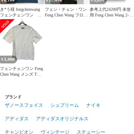
6,100
17,490
9,800
¥
¥
¥
き*う様 fengchenwang
フェン・チェン・ワン
参考上代24200円 未使
フェンチェンワン パ
Feng Chen Wang フロン
用 Feng Chen Wang 2-In-
ネルドカラーTシャツ
トパッチ クルーネック
1 Tee Brown Tシャツ 半
半袖 TシャツYU ZI
袖カットソー フェンチ
XIE FCWFUS19TS11 ブ
ェンワン FMS17TS02
ラック
ブラウン M
（77505A）
3,400
¥
フェンチェンワン Feng
Chen Wang メンズ Tシ
ャツ 再構築 切り替え
コットン L ホワイト
FUS15TS03【ZY2】
ブランド
ザノースフェイス
シュプリーム
ナイキ
アディダス
アディダスオリジナルス
チャンピオン
ヴィンテージ
ステューシー