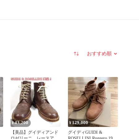
並び替え
43,200
129,000
¥
¥
【美品】グイディアンド
グイディGUIDI &
ロゼリーニ レースアッ
ROSELLINI Ruggero 1906