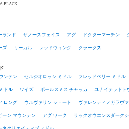
906-BLACK
ーランド
ザノースフェイス
アグ
ドクターマーチン
ーズ
リーガル
レッドウィング
クラークス
ド
マウンテン
セルジオロッシ ミドル
フレッドペリー ミドル
 ミドル
ワイズ
ポールスミス チャッカ
ユナイテッドト
ア ロング
ウルヴァリン ショート
ヴァレンティノガラヴァ
ビーン マウンテン
アグ ワーク
リックオウエンスダークシ
ーネクリエイティブ ミドル