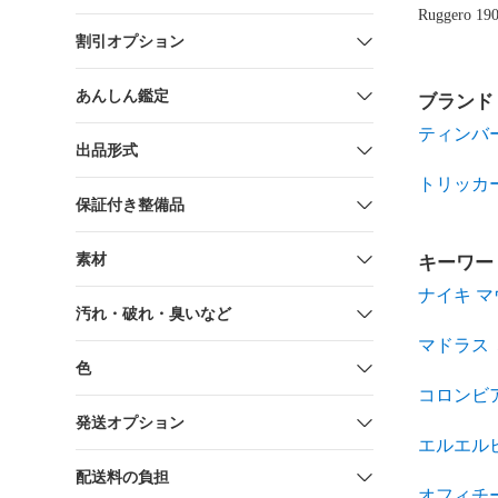
Ruggero 1
割引オプション
あんしん鑑定
ブランド
ティンバ
出品形式
トリッカ
保証付き整備品
素材
キーワー
ナイキ 
汚れ・破れ・臭いなど
マドラス
色
コロンビ
発送オプション
エルエル
配送料の負担
オフィチ