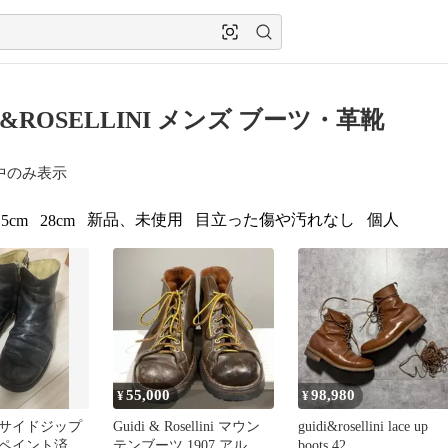
I&ROSELLINI メンズ ブーツ・革靴
中のみ表示
新品、未使用
目立った傷や汚れなし
個人
.5cm
28cm
55,000
98,980
¥
¥
サイドジップ
Guidi & Rosellini マウン
guidi&rosellini lace up
ペイント済み
テンブーツ 1907 アルチ
boots 42