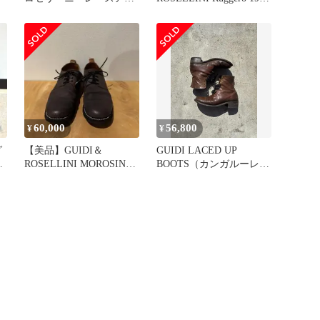
プフルブローグブーツ
ブーツ 40
Guidi
60,000
56,800
¥
¥
グ
【美品】GUIDI＆
GUIDI LACED UP
/
ROSELLINI MOROSINO
BOOTS（カンガルーレザ
1907 size45
ー）