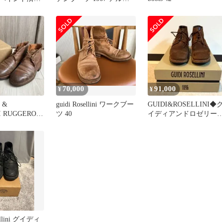
ろのモデル
ザン 42
70,000
91,000
¥
¥
 &
guidi Rosellini ワークブー
GUIDI&ROSELLINI◆
I RUGGERO
ツ 40
イディアンドロゼリーニ
ツ 43
ブーツ/42
ellini グイディ