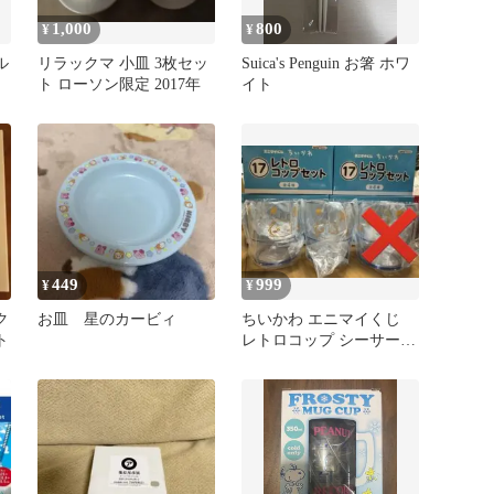
1,000
800
¥
¥
ル
リラックマ 小皿 3枚セッ
Suica's Penguin お箸 ホワ
セ
ト ローソン限定 2017年
イト
449
999
¥
¥
ク
お皿 星のカービィ
ちいかわ エニマイくじ
ト
レトロコップ シーサー 2
個セット