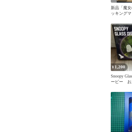
新品「魔女
ッキングマ
セット」
1,200
¥
Snoopy Gl
ーピー お