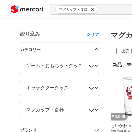
ンツにスキップ
マグカップ・食器
絞り込み
マグカ
クリア
カテゴリー
販売
新品、未
8,000
¥
ちいかわ 
ブランド
やげやさん