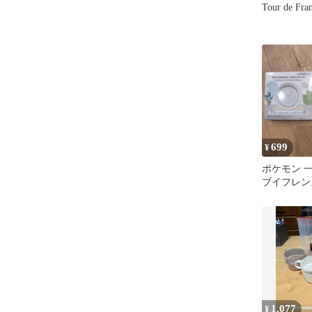
Tour de F
699
¥
ポケモン 
ブイフレン
コレクショ
1,077
¥