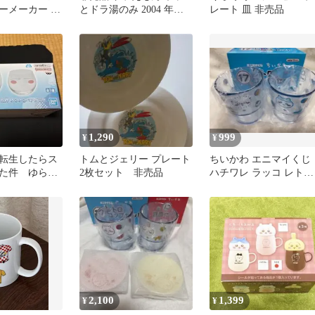
ーメーカー 2
とドラ湯のみ 2004 年間
レート 皿 非売品
購読特典 陶器 湯呑み 箱
付
1,290
999
¥
¥
転生したらス
トムとジェリー プレート
ちいかわ エニマイくじ
た件 ゆらゆ
2枚セット 非売品
ハチワレ ラッコ レトロ
ス
コップセット
2,100
1,399
¥
¥