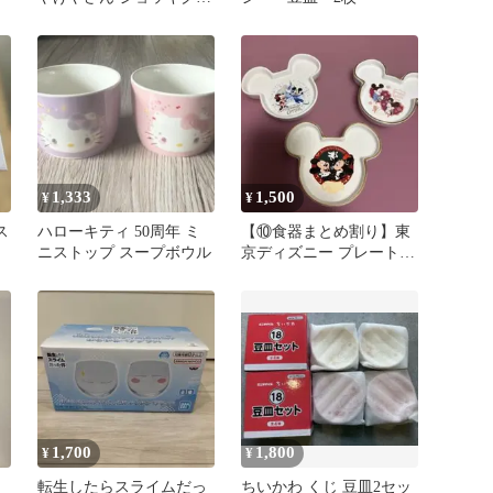
ス2個
1,333
1,500
¥
¥
ス
ハローキティ 50周年 ミ
【⑩食器まとめ割り】東
ニストップ スープボウル
京ディズニー プレート 3
枚セット
1,700
1,800
¥
¥
転生したらスライムだっ
ちいかわ くじ 豆皿2セッ