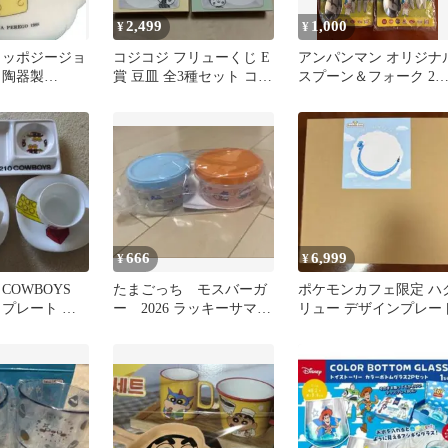
2,499
1,000
¥
¥
 トッポジージョ
コジコジ フリューくじ E
アンパンマン オリジナ
 陶器製
賞 豆皿 全3種セット コン
スプーン＆フォーク 2
REGO
プリート 1番くじ
ット
666
6,999
¥
¥
0 COWBOYS
たまごっち モスバーガ
ポケモンカフェ限定 ハ
 プレート セ
ー 2026 ラッキーサマー
リュー デザインプレー
バッグ 丸型ケース 2
個セット