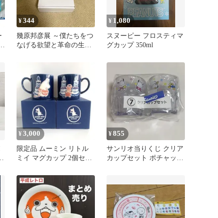
344
1,080
¥
¥
ー
幾原邦彦展 ～僕たちをつ
スヌーピー フロスティマ
なげる欲望と革命の生存
グカップ 350ml
戦略～ 豆皿 さらざんま
い
3,000
855
¥
¥
ヌ
限定品 ムーミン リトル
サンリオ当りくじ クリア
ス
ミイ マグカップ 2個セッ
カップセット ポチャッコ
ト パティスリー コラボ
ペックル