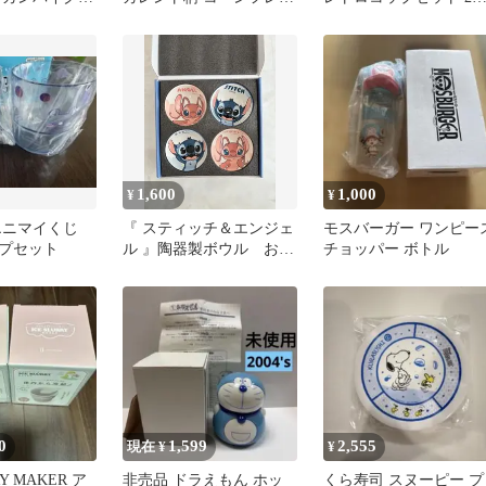
ト
ク用
セット
1,600
1,000
¥
¥
エニマイくじ
『 スティッチ＆エンジェ
モスバーガー ワンピー
プセット
ル 』陶器製ボウル お茶
チョッパー ボトル
碗４個セット
0
1,599
2,555
現在 ¥
¥
RY MAKER ア
非売品 ドラえもん ホッ
くら寿司 スヌーピー プ