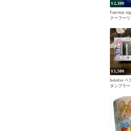
2,300
¥
Fate/stay 
クーフーリ
ufotable
1,500
¥
hololiv
タンブラー
真いろは