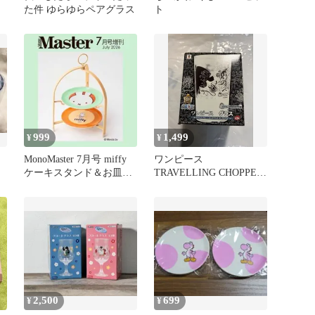
た件 ゆらゆらペアグラス
ト
999
1,499
¥
¥
MonoMaster 7月号 miffy
ワンピース
ケーキスタンド＆お皿2
TRAVELLING CHOPPER
枚
グラス
2,500
699
¥
¥