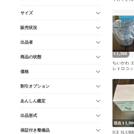
ス2個セッ
サイズ
販売状況
出品者
1,300
¥
商品の状態
ちいかわ 
レトロコッ
価格
割引オプション
あんしん鑑定
出品形式
1,90
現在 ¥
保証付き整備品
ICE SLUR