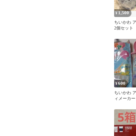
1,500
¥
ちいかわ 
2個セット
600
¥
ちいかわ 
ィメーカー
本屋 未使
み