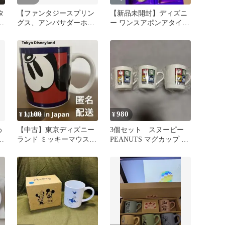
タ
【ファンタジースプリン
【新品未開封】ディズニ
ミ
グス、アンバサダーホテ
ー ワンスアポンアタイム
ル】アメニティ プラス
スプーン 2本セット 非売
チックカップ
品
1,100
980
¥
¥
わ
【中古】東京ディズニー
3個セット スヌーピー
セ
ランド ミッキーマウス
PEANUTS マグカップ 非
マグカップ
売品