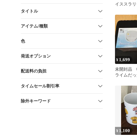
イススラリ
個セット
タイトル
アイテム/種類
色
発送オプション
1,699
¥
未開封品 
配送料の負担
ライムだっ
らペアグラ
タイムセール割引率
除外キーワード
1,100
¥