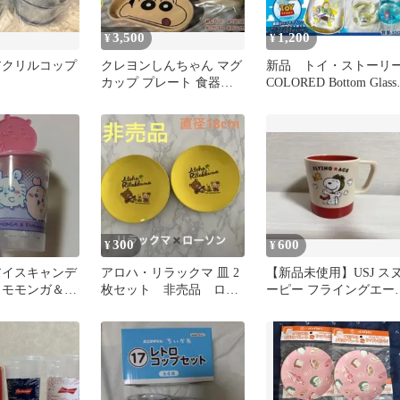
3,500
1,200
¥
¥
アクリルコップ
クレヨンしんちゃん マグ
新品 トイ・ストーリ
カップ プレート 食器セ
COLORED Bottom Glass
ット
2Pセット
300
600
¥
¥
アイスキャンデ
アロハ・リラックマ 皿 2
【新品未使用】USJ ス
 モモンガ＆古
枚セット 非売品 ロー
ーピー フライングエー
用 入れ物の
ソンコラボ 直径18cm
マグカップ ユニバ 2025