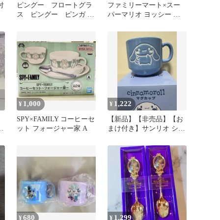
付
ピングー フロートグラ
ファミリーマート×スー
ス ピングー ピンガ ２
パーマリオ ヨッシー オ
種セット
リジナル豆皿プレート ピ
ンク
1,000
1,222
¥
¥
SPY×FAMILY コーヒーセ
【新品】【非売品】【お
カ
ット フォージャー家 A
まけ付き】サンリオ シナ
モロール マグカップ
YAMADA
680
1,299
¥
¥