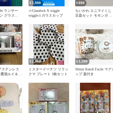
2,900
888
¥
¥
night ランサー
☆Glasslock X wiggle
ちいかわ エニマイくじ
ン グラス
wiggle☆ガラスカップ
豆皿セット モモンガ 古
本屋
2,800
1,580
¥
¥
e ペアステンレス
ミスタードーナツ リラッ
Shinzi Katoh Facile マ
 鷹嶺ルイ＆風
クマ プレート 3枚セット
ップ 蓋付き