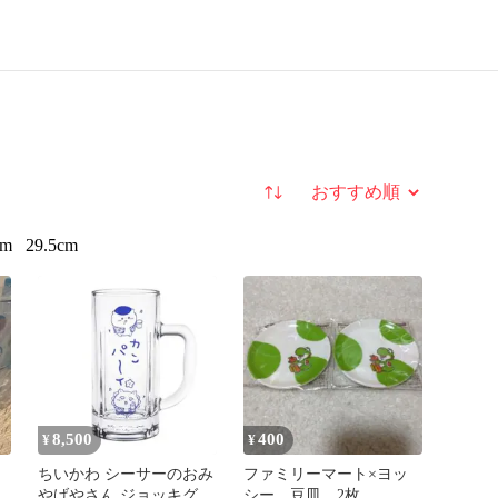
並び替え
cm
29.5cm
8,500
400
¥
¥
ちいかわ シーサーのおみ
ファミリーマート×ヨッ
個
やげやさん ジョッキグラ
シー 豆皿 2枚