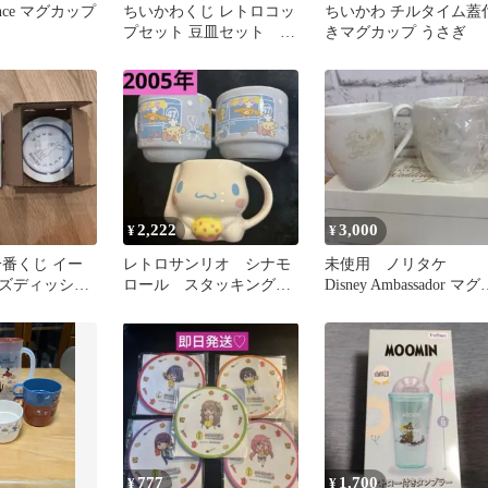
rance マグカップ
ちいかわくじ レトロコッ
ちいかわ チルタイム蓋
プセット 豆皿セット ち
きマグカップ うさぎ
いかわ、うさぎ
2,222
3,000
¥
¥
一番くじ イー
レトロサンリオ シナモ
未使用 ノリタケ
ズディッシュ
ロール スタッキングペ
Disney Ambassador マグ
ン
アマグ ダイカット カ
ップ ウェディング
ップ
777
1,700
¥
¥