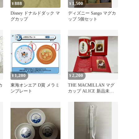
888
1,500
¥
¥
Disney ドナルドダック マ
ディズニー Sango マグカ
グカップ
ップ 5個セット
1,200
2,200
¥
¥
グカ
東海オンエア D賞 メラミ
THE MACMILLAN マグ
ンプレート
カップ ALICE 新品未使
用