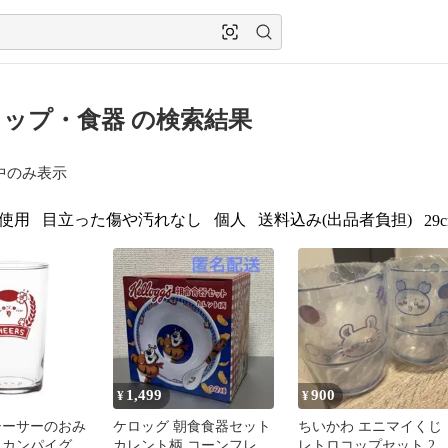
ップ・食器 の検索結果
中のみ表示
使用
目立った傷や汚れなし
個人
送料込み(出品者負担)
29
1,499
900
¥
¥
シーサーのおみ
ケロッグ 朝食食器セット
ちいかわ エニマイくじ
 カンパイグラ
カレント柄 コーンフレー
レトロコップセット 2