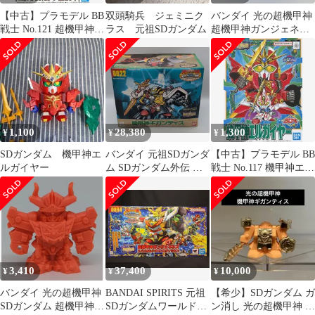
【中古】プラモデル BB
双頭騎兵 ジェミニク
バンダイ 光の超機甲神
戦士 No.121 超機甲神ガ
ラス 元祖SDガンダム
超機甲神ガンジェネシ
ンジェネシス 「SDガン
ス 青色
ダム外伝 機甲神伝説」
[5056872]
1,100
28,380
1,300
¥
¥
¥
SDガンダム 機甲神エ
バンダイ 元祖SDガンダ
【中古】プラモデル BB
ルガイヤー
ム SDガンダム外伝 機
戦士 No.117 機甲神エル
甲神伝説 【機甲神ギガ
ガイヤー 「SDガンダム
ンティス 0022】
外伝 機甲神伝説」
[5056871]
3,410
37,400
10,000
¥
¥
¥
バンダイ 光の超機甲神
BANDAI SPIRITS 元祖
【希少】SDガンダム ガ
SDガンダム 超機甲神ガ
SDガンダムワールド
ン消し 光の超機甲神 機