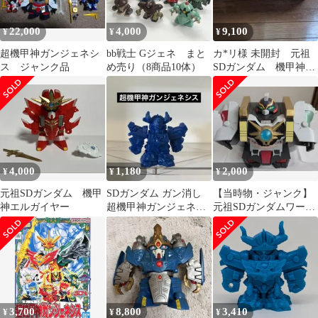
22,000
4,000
9,100
¥
¥
¥
超機甲神ガンジェネシ
bb戦士 Gジェネ まと
カ*リ様 未開封 元祖
ス ジャンク品
め売り（8商品10体）
SDガンダム 機甲神エ
ルガイヤー
4,000
1,180
2,000
¥
¥
¥
元祖SDガンダム 機甲
SDガンダム ガン消し
【当時物・ジャンク】
神エルガイヤー
超機甲神ガンジェネシ
元祖SDガンダムワール
ス 138
ド 機甲神ギガンティス
3,700
8,800
3,410
¥
¥
¥