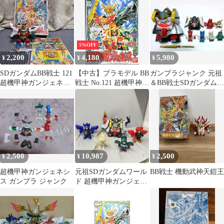
ェネシス
5%OFF
2,200
4,180
5,980
¥
¥
¥
SDガンダムBB戦士 121
【中古】プラモデル BB
ガンプラジャンク 元祖
超機甲神ガンジェネシ
戦士 No.121 超機甲神ガ
＆BB戦士SDガンダム超
ス
ンジェネシス「SDガン
機甲神ガンジェネシス
ダム外伝 機甲神伝説」
2,500
10,987
2,500
¥
¥
¥
超機甲神ガンジェネシ
元祖SDガンダムワール
BB戦士 機動武神天鎧王
ス ガンプラ ジャンク
ド 超機甲神ガンジェネ
シス スペリオルドラゴ
ン