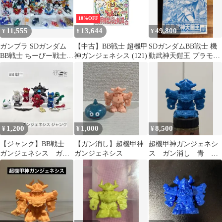
10%OFF
11,555
13,644
49,800
¥
¥
¥
ガンプラ SDガンダム
【中古】BB戦士 超機甲
SDガンダムBB戦士 機
BB戦士 ちーびー戦士
神ガンジェネシス (121)
動武神天鎧王 プラモデ
ジャンク パーツ 大量
ル
セット
1,200
1,000
8,500
¥
¥
¥
【ジャンク】BB戦士
【ガン消し】超機甲神
超機甲神ガンジェネシ
ガンジェネシス ガン
ガンジェネシス
ス ガン消し 青 パ
プラ
ーツ揃い