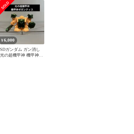
ンジェネシス 赤色
SDガンダム外伝 機甲神
甲神ギガンティス メッ
伝説 超機甲神ガンジェ
キ 107
ネシス スペリオルドラ
ゴンエディション 0094
6,000
¥
SDガンダム ガン消し
光の超機甲神 機甲神ギ
ガンティス プラメッキ
99