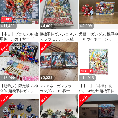
5%OFF
11,400
4,000
5,999
¥
¥
¥
【中古】プラモデル 機
超機甲神ガンジェネシ
元祖SDガンダム 機甲神
甲神エルガイヤー 「SD
ス プラモデル 未組み
エルガイヤー ジャン
ガンダム外伝 機甲神伝
立て
ク品
説」 元祖SDガンダムワ
ールド No.0091 魂ウェ
ブ商店限定 [2374804]
10%OFF
48,900
2,222
14,913
¥
¥
¥
【超希少】限定版 六神
Gジェネ ガンプラ
【中古】「非常に良
合体 超機甲神ガンジェ
ガンダム BB戦士 プ
い」BB戦士 超機甲神ガ
ネシス
ラモデル セット売り
ンジェネシス (121)