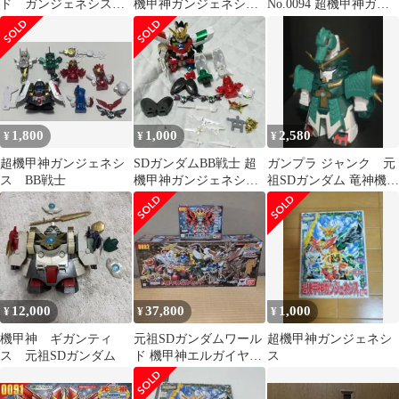
ド ガンジェネシスガ
機甲神ガンジェネシス
No.0094 超機甲神ガン
ンジェノサイダーアル
スペリオルドラゴンエ
ジェネシス スペリオル
テイヤー セット
ディション 元祖SDガン
ドラゴンエディション
ダムワールド＊同梱不
「SDガンダム外伝 機甲
可
神伝説」 元祖SDガンダ
ムワールド [2739999]
1,800
1,000
2,580
¥
¥
¥
超機甲神ガンジェネシ
SDガンダムBB戦士 超
ガンプラ ジャンク 元
ス BB戦士
機甲神ガンジェネシ
祖SDガンダム 竜神機ク
ス ジャンク
ラブオンエース クリ
ーニング済
12,000
37,800
1,000
¥
¥
¥
機甲神 ギガンティ
元祖SDガンダムワール
超機甲神ガンジェネシ
ス 元祖SDガンダム
ド 機甲神エルガイヤー
ス
&機甲神5体セット