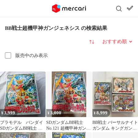
BB戦士超機甲神ガンジェネシス の検索結果
並び替え
販売中のみ表示
3,999
3,000
8,999
¥
¥
¥
プラモデル バンダイ
SDガンダムBB戦士
BB戦士 バーサルナイト
SDガンダムBB戦士 超
No.121 超機甲神ガンジ
ガンダム キングガンダ
機甲神ガンジェネシス
ェネシス
ムII世 超機甲神ガンジ