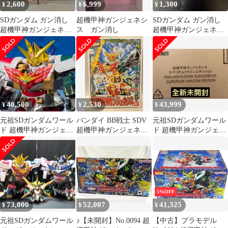
2,600
6,999
1,300
¥
¥
¥
SDガンダム ガン消し
超機甲神ガンジェネシ
SDガンダム ガン消し
超機甲神ガンジェネシ
ス ガン消し
超機甲神ガンジェネシ
ス 108 膝1つ欠品
ス 138
40,500
2,530
43,999
¥
¥
¥
元祖SDガンダムワール
バンダイ BB戦士 SDV
元祖SDガンダムワール
ド 超機甲神ガンジェネ
超機甲神ガンジェネシ
ド 超機甲神ガンジェネ
シス スペリオルドラゴ
ス 121
シス スペリオルドラゴ
ンエディション
ンエディション
5%OFF
73,000
52,007
41,325
¥
¥
¥
元祖SDガンダムワール
♪【未開封】No.0094 超
【中古】プラモデル