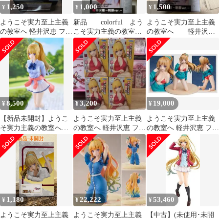
1,250
1,000
1,500
¥
¥
¥
ようこそ実力至上主義
新品 colorful よう
ようこそ実力至上主義
の教室へ 軽井沢恵 フィ
こそ実力主義の教室
の教室へ 軽井沢
ギュア 制服ver.
へ 軽井沢恵 フィギ
恵 フィギュア
ュア
8,500
3,200
19,000
¥
¥
¥
【新品未開封】ようこ
ようこそ実力至上主義
ようこそ実力至上主義
そ実力主義の教室へ
の教室へ 軽井沢恵 フィ
の教室へ 軽井沢恵 フィ
TENITOL 軽井沢恵 フ
ギュア 4点セット
ギュア 特典フェイス
ィギュア
パーツ付
1,180
22,222
53,460
¥
¥
¥
ようこそ実力至上主義
ようこそ実力至上主義
【中古】(未使用･未開