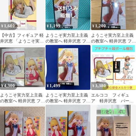
1,600
1,199
1,200
¥
¥
¥
【中古】フィギュア 軽
ようこそ実力至上主義
ようこそ実力至上主義
井沢恵 「ようこそ実力
の教室へ 軽井沢恵 フィ
の教室へ 軽井沢恵 フィ
至上主義の教室へ」 1/7
ギュア 制服ver. 箱無し
ギュア 制服ver.
フィギュア
4,300
1,499
3,380
¥
¥
¥
ようこそ実力至上主義
ようこそ実力至上主義
エルココ フィギュ
の教室へ 軽井沢恵 フィ
の教室へ 軽井沢恵 フィ
ア 軽井沢恵 パール
ギュア 2種セット
ギュア〈新品・未開
ダイヤモンド ２体セ
封〉
ット 新品未開封