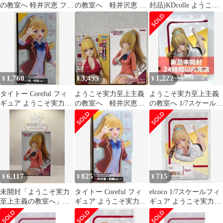
の教室へ 軽井沢恵 フィ
の教室へ 軽井沢恵 1/6
封品)KDcolle ようこそ
ギュア
完成品フィギュア
実力至上主義の教室へ
軽井沢恵 1/7スケール
プラスチック製 塗装済
み完成品フィギュア
1,760
3,499
1,222
¥
¥
¥
タイトー Coreful フィ
ようこそ実力至上主義
ようこそ実力至上主義
ギュア ようこそ実力至
の教室へ 軽井沢恵
の教室へ 1/7スケールフ
上主義の教室へ 2nd
フィギュア 2点セット
ィギュア 軽井沢恵
Season 軽井沢恵 制服
ver.【再販版】
6,117
825
715
¥
¥
¥
未開封「ようこそ実力
タイトー Coreful フィ
elcoco 1/7スケールフィ
至上主義の教室へ」軽
ギュア ようこそ実力至
ギュア ようこそ実力至
井沢 恵 フィギュア
上主義の教室へ 2nd
上主義の教室へ 軽井沢
Season 軽井沢恵 制服
恵