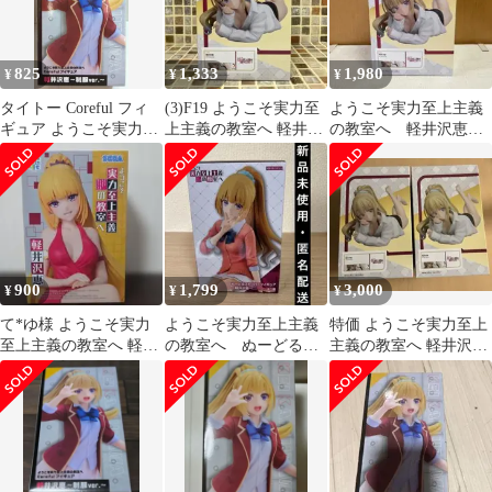
825
1,333
1,980
¥
¥
¥
タイトー Coreful フィ
(3)F19 ようこそ実力至
ようこそ実力至上主義
ギュア ようこそ実力至
上主義の教室へ 軽井沢
の教室へ 軽井沢恵
上主義の教室へ 2nd
恵 1/7スケールフィギュ
1/7 スケールフィギュア
Season 軽井沢恵 制服
ア
ver.
900
1,799
3,000
¥
¥
¥
て*ゆ様 ようこそ実力
ようこそ実力至上主義
特価 ようこそ実力至上
至上主義の教室へ 軽井
の教室へ ぬーどるス
主義の教室へ 軽井沢恵
沢恵 フィギュア
トッパーフィギュア
フィギュア2体セット
軽井沢恵