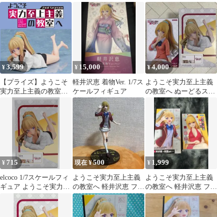
ィギュア 軽井沢恵
軽井沢恵 フィギュア
ギュア 制服ver.(箱無
し）
3,599
15,000
4,000
¥
¥
¥
【プライズ】ようこそ
軽井沢恵 着物Ver. 1/7ス
ようこそ実力至上主義
実力至上主義の教室
ケールフィギュア
の教室へ ぬーどるスト
へ 1/7スケールフィギ
ッパー スケールフィギ
ュア 軽井沢恵
ュア 軽井沢恵
715
500
1,999
¥
現在 ¥
¥
elcoco 1/7スケールフィ
ようこそ実力至上主義
ようこそ実力至上主義
ギュア ようこそ実力至
の教室へ 軽井沢恵 フィ
の教室へ 軽井沢恵 フィ
上主義の教室へ 軽井沢
ギュア
ギュア 2種セット
恵