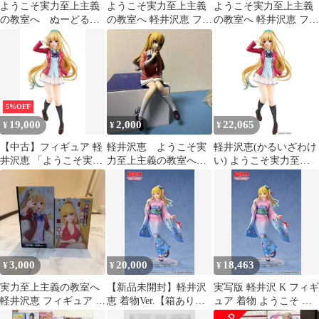
ようこそ実力至上主義
ようこそ実力至上主義
ようこそ実力至上主義
の教室へ ぬーどるス
の教室へ 軽井沢恵 フィ
の教室へ 軽井沢恵 フィ
トッパーフィギュア
ギュア 制服ver.
ギュア
軽井沢恵
5%OFF
19,000
2,000
22,065
¥
¥
¥
【中古】フィギュア 軽
軽井沢恵 ようこそ実
軽井沢恵(かるいざわけ
井沢恵 「ようこそ実力
力至上主義の教室へ
い) ようこそ実力至上
至上主義の教室へ」
フィギュア
主義の教室へ 1/7 完成
KDcolle 1/7 プラスチッ
品 フィギュア
ク製塗装済み完成品
KADOKAWA(カドカワ)
3,000
20,000
18,463
¥
¥
¥
実力至上主義の教室へ
【新品未開封】軽井沢
実写版 軽井沢 K フィギ
軽井沢恵 フィギュア 2
恵 着物Ver.【箱あり】
ュア 着物 ようこそ 実
点セット
【正規品】グッドスマ
力至上主義教室へ