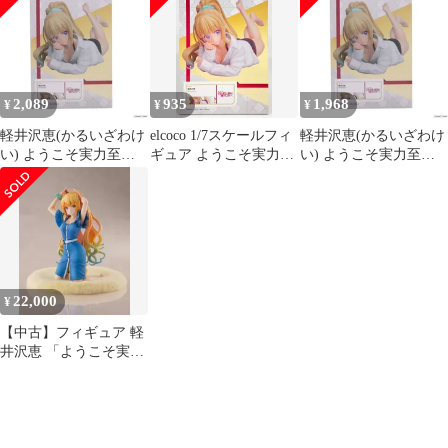
ver.
2,089
935
1,968
¥
¥
¥
軽井沢恵(かるいざわけ
elcoco 1/7スケールフィ
軽井沢恵(かるいざわけ
い) ようこそ実力至上
ギュア ようこそ実力至
い) ようこそ実力至上
主義の教室へ 1/7 フィ
上主義の教室へ 軽井沢
主義の教室へ 1/7 フィ
ギュア プライズ エルコ
恵
ギュア プライズ エルコ
コ
コ
22,000
¥
【中古】フィギュア 軽
井沢恵 「ようこそ実力
至上主義の教室へ」
SHIBUYA SCRAMBLE
FIGURE 1/6 PVC製塗装
済み完成品