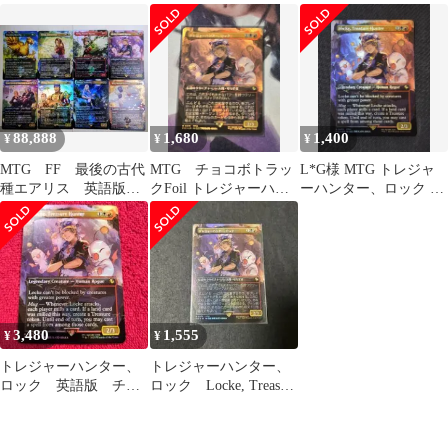
トラック 他まとめ売
（ボーダーレス
チョコボトラック Foil
り
FOIL） イ
88,888
1,680
1,400
¥
¥
¥
MTG FF 最後の古代
MTG チョコボトラッ
L*G様 MTG トレジャ
種エアリス 英語版チ
クFoil トレジャーハン
ーハンター、ロック チ
ョコボトラック 他ま
ター、ロック 日本語版
ョコボトラックfoil 英
とめ売り
語版
3,480
1,555
¥
¥
トレジャーハンター、
トレジャーハンター、
ロック 英語版 チョ
ロック Locke, Treasure
コボトラックFoil ボ
Hunter
ーダーレス レア