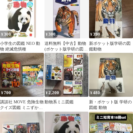
300
300
390
¥
¥
¥
小学生の図鑑 NEO 動
送料無料【中古】動物
新ポケット版学研の図
物 絶滅危惧種
(ポケット版学研の図鑑
鑑動物
3)
700
2,200
480
¥
¥
¥
講談社 MOVE 危険生物
動物系ミニ図鑑
新・ポケット版 学研の
クイズ図鑑 ミニずかん
図鑑 動物
2冊セット