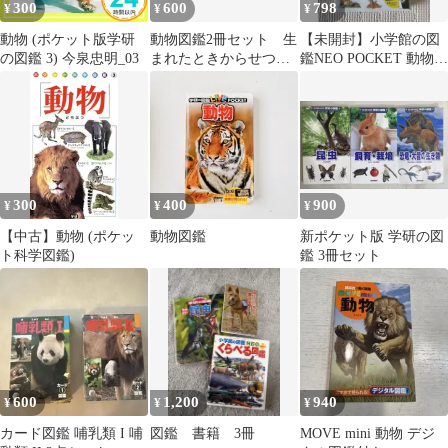
300
600
798
¥
¥
¥
動物 (ポケット版学研
動物図鑑2冊セット 生
【未開封】小学館の図
の図鑑 3) 今泉忠明_03
まれたときからせつな
鑑NEO POCKET 動物
い動物図鑑＆学研絶滅
限定カバー
危機動物
300
400
900
¥
¥
¥
【中古】動物 (ポケッ
動物図鑑
新ポケット版 学研の図
ト科学図鑑)
鑑 3冊セット
600
1,200
940
¥
¥
¥
カード図鑑 哺乳類 I 哺
図鑑 書籍 3冊
MOVE mini 動物 デジ