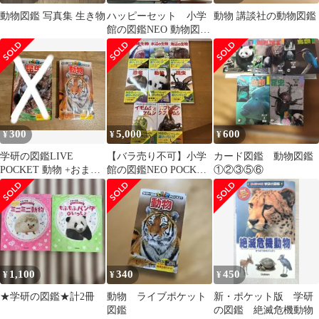
動物図鑑 写真集 生き物
ハッピーセット 小学
動物 講談社の動物図鑑
館の図鑑NEO 動物図
鑑 シール付き
300
5,000
600
¥
¥
¥
学研の図鑑LIVE
【バラ売り不可】小学
カード図鑑 動物図鑑
POCKET 動物 +おまけ
館の図鑑NEO POCKET
①②③⑤⑥
巾着・ピック (最安値)
生物図鑑セット 8冊
1,100
340
450
¥
¥
¥
★学研の図鑑★計2冊
動物 ライブポケット
新・ポケット版 学研
図鑑
の図鑑 絶滅危機動物