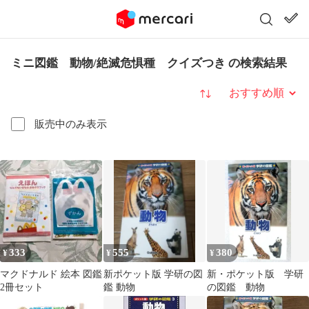
ミニ図鑑 動物/絶滅危惧種 クイズつき の検索結果
並び替え
販売中のみ表示
333
555
380
¥
¥
¥
マクドナルド 絵本 図鑑
新ポケット版 学研の図
新・ポケット版 学研
2冊セット
鑑 動物
の図鑑 動物