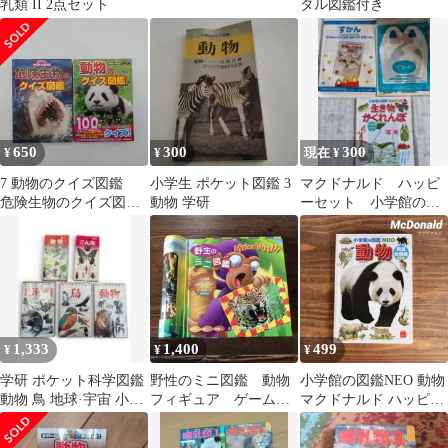
乳類 II 2点セット
タル図鑑付き
650
300
300
¥
¥
現在 ¥
7 動物のクイズ図鑑
小学生 ポケット図鑑 3
マクドナルド ハッピ
危険生物のクイズ図
動物 学研
ーセット 小学館の図
鑑 2冊セット
鑑NEO 動物 生き物 3冊
セット
1,333
1,400
499
¥
¥
¥
学研 ポケット科学図鑑
野性のミニ図鑑 動物
小学館の図鑑NEO 動物
動物 鳥 地球·宇宙 小学
フィギュア ゲームボ
マクドナルド ハッピー
生ポケット図鑑 こん虫
ード
セット
植物