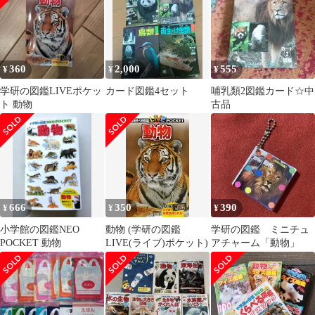
360
2,000
555
¥
¥
¥
学研の図鑑LIVEポケッ
カード図鑑4セット
哺乳類2図鑑カード☆中
ト 動物
古品
666
350
390
¥
¥
¥
小学館の図鑑NEO
動物 (学研の図鑑
学研の図鑑 ミニチュ
POCKET 動物
LIVE(ライブ)ポケット)
アチャーム「動物」