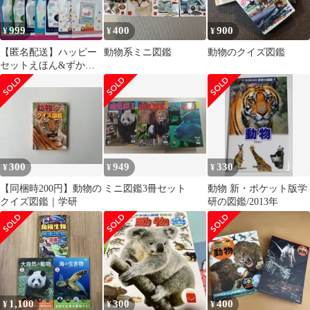
999
400
900
¥
¥
¥
【匿名配送】ハッピー
動物系ミニ図鑑
動物のクイズ図鑑
セットえほん&ずかん
セット 絵本7冊、図鑑
6冊
300
949
330
¥
¥
¥
【同梱時200円】動物の
ミニ図鑑3冊セット
動物 新・ポケット版学
クイズ図鑑｜学研
研の図鑑/2013年
1,100
300
400
¥
¥
¥