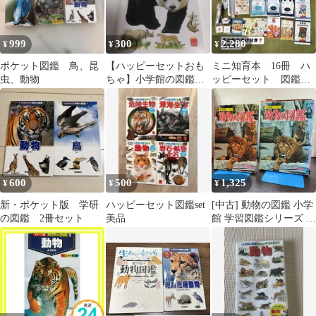
999
300
2,280
¥
¥
¥
ポケット図鑑 鳥、昆
【ハッピーセットおも
ミニ知育本 16冊 ハ
虫、動物
ちゃ】小学館の図鑑
ッピーセット 図鑑
NEO 動物 ミニ図鑑
NEO 小学館 魚 動
物 ご当地キャラ
600
500
1,325
¥
¥
¥
新・ポケット版 学研
ハッピーセット図鑑set
[中古] 動物の図鑑 小学
の図鑑 2冊セット
美品
館 学習図鑑シリーズ 11
010063