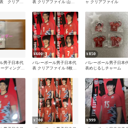
表 クリアフ
表 クリアファイル 山本
ャ クリアファイル
チャガチャ
智大
600
850
¥
¥
ル男子日本代
バレーボール男子日本代
バレーボール男子日本
トレーディング
表 クリアファイル 8枚セ
表めじるしチャーム
 非売品バインダ
ット
700
999
¥
¥