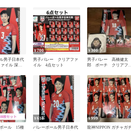
ルコレクション リベロ
20
700
300
¥
¥
ル男子日本代
男子バレー クリアファ
男子バレー 高橋健太
ファイル 深津
イル 4点セット
郎 ポーチ クリアフ
イル トレカ
610
999
¥
¥
ボール 15種
バレーボール男子日本代
龍神NIPPON ガチャガ