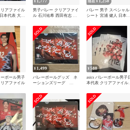
1,777
1,250
¥
現在 ¥
クリアファイル
男子バレー クリアファイ
バレー 男子 スペシャル
日本代表 大阪
ル 石川祐希 西田有志 高
シート 宮浦 健人 日本
龍神NIPPON
橋藍
表 バレー男子 2023
1,499
588
¥
¥
レーボール男子
バレーボールグッズ ネ
asics バレーボール男子
クリアファイル
ーションズリーグ
本代表 クリアファイル 
2026 グッズ 日本代表
枚セット
クリアファイル