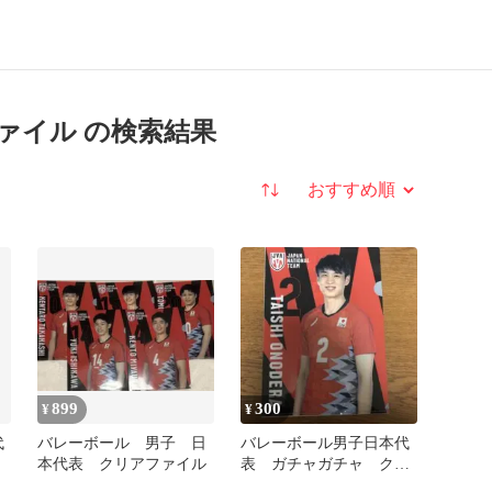
ァイル の検索結果
並び替え
899
300
¥
¥
代
バレーボール 男子 日
バレーボール男子日本代
本代表 クリアファイル
表 ガチャガチャ クリ
アファイル 小野寺太志