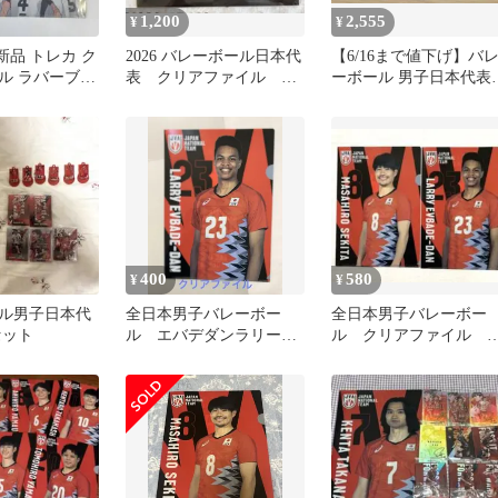
1,200
2,555
¥
¥
新品 トレカ ク
2026 バレーボール日本代
【6/16まで値下げ】バ
ル ラバーブレ
表 クリアファイル 男
ーボール 男子日本代表
セット 男子バ
子女子 ネーションズリ
ガチャ
ーグ
400
580
¥
¥
ル男子日本代
全日本男子バレーボー
全日本男子バレーボー
セット
ル エバデダンラリー
ル クリアファイル 
クリアファイル
田誠大 エバデダンラ
ー