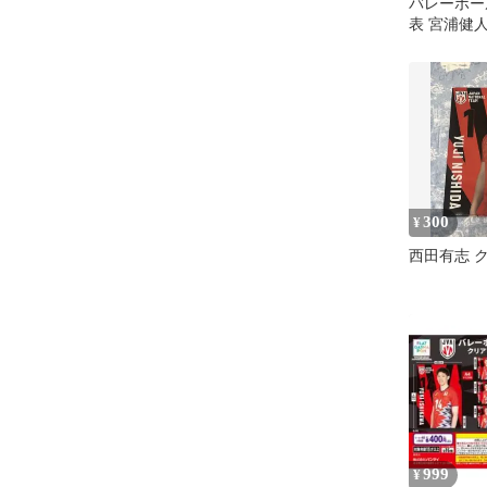
バレーボー
表 宮浦健
イル
300
¥
西田有志 
999
¥