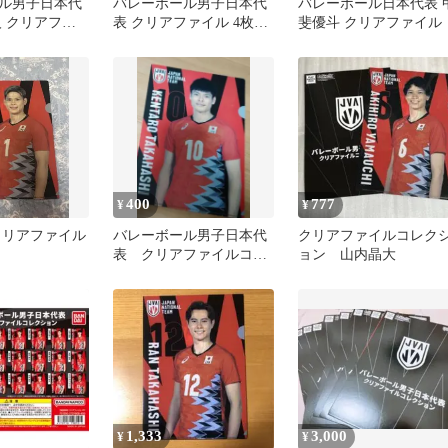
ル男子日本代
バレーボール男子日本代
バレーボール日本代表 
人 クリアファ
表 クリアファイル 4枚セ
斐優斗 クリアファイル
ット
400
777
¥
¥
クリアファイル
バレーボール男子日本代
クリアファイルコレク
表 クリアファイルコレ
ョン 山内晶大
クション 高橋健太郎
1,333
3,000
¥
¥