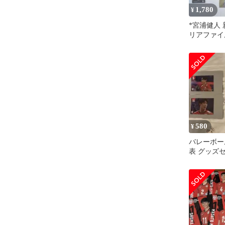
1,780
¥
*宮浦健人 
リアファイ
ス グッズ
レー
580
¥
バレーボー
表 グッズ