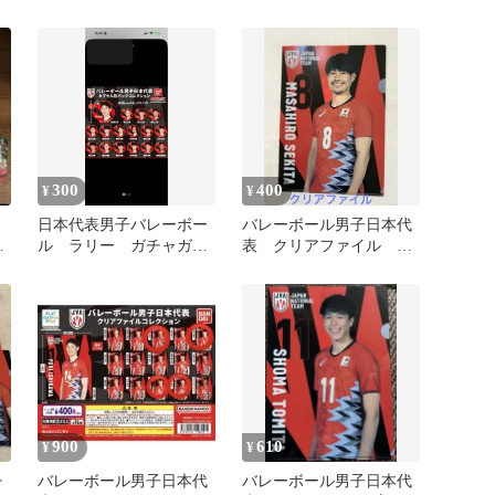
シャポン
300
400
¥
¥
日本代表男子バレーボー
バレーボール男子日本代
ァ
ル ラリー ガチャガチ
表 クリアファイル 関
ャ
田誠大
900
610
¥
¥
チ
バレーボール男子日本代
バレーボール男子日本代