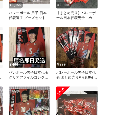
1,155
2,900
¥
¥
レ
バレーボール 男子 日本
【まとめ売り】バレーボ
代表選手 グッズセット
ール日本代表男子 めじ
るしチャーム 他
400
999
¥
¥
バレボール男子日本代表
バレーボール男子日本代
関
クリアファイルコレクシ
表 まとめ売り♥写真8枚あ
リ
ョン大塚達宣選手
ります