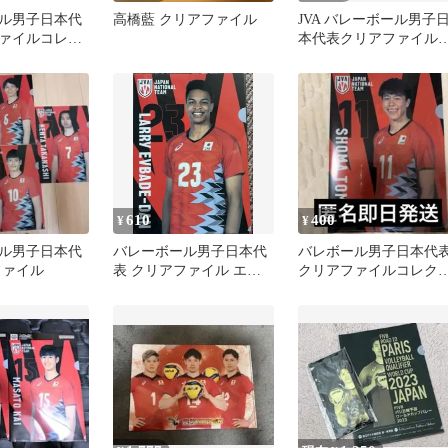
ル男子日本代
高橋藍 クリアファイル
JVA バレーボール男子
ァイルコレク
本代表クリアファイル
セット(画像7枚
レクション
610
400
¥
¥
ル男子日本代
バレーボール男子日本代
バレボール男子日本代
ファイル
表 クリアファイル エバ
クリアファイルコレク
デダン・ラリー
ョン富田将馬選手