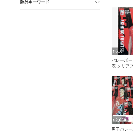
除外キーワード
ル
610
¥
バレーボー
表 クリア
旭弘
2,650
¥
男子バレー