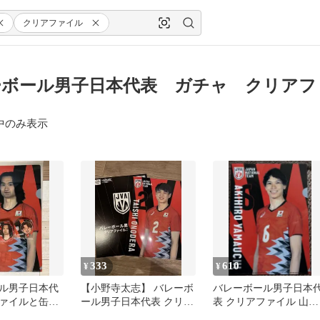
クリアファイル
ボール男子日本代表 ガチャ クリアフ
中のみ表示
333
610
¥
¥
ル男子日本代
【小野寺太志】 バレーボ
バレーボール男子日本
ァイルと缶バ
ール男子日本代表 クリア
表 クリアファイル 山内
健太 ガチャガ
ファイルコレクション ガ
晶大