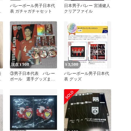
日
バレーボール男子日本代
日本男子バレー 宮浦健人
コ
表 ガチャガチャセット
クリアファイル
900
3,500
現在 ¥
¥
表
③男子日本代表 バレー
バレーボール男子日本代
シ
ボール 選手グッズまと
表 グッズ
め売り