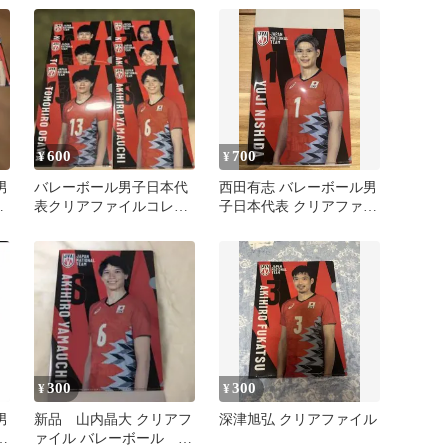
600
700
¥
¥
男
バレーボール男子日本代
西田有志 バレーボール男
イ
表クリアファイルコレク
子日本代表 クリアファイ
ション6枚まとめ売り
ル
300
300
¥
¥
男
新品 山内晶大 クリアフ
深津旭弘 クリアファイル
イ
ァイル バレーボール ガ