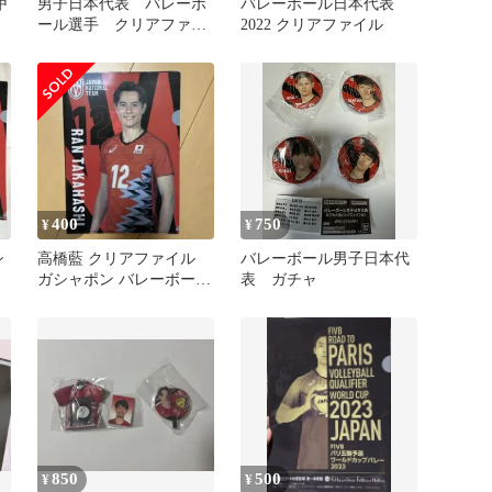
甲
男子日本代表 バレーボ
バレーボール日本代表
ール選手 クリアファイ
2022 クリアファイル
ル
400
750
¥
¥
シ
高橋藍 クリアファイル
バレーボール男子日本代
ガシャポン バレーボール
表 ガチャ
男子 日本代表
850
500
¥
¥