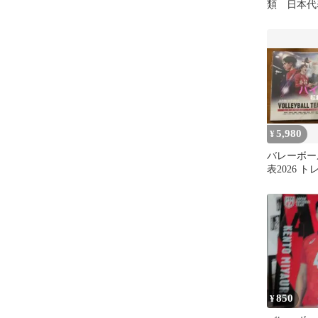
類 日本代
ァイル ガ
5,980
¥
バレーボー
表2026 
mini色紙
ー
850
¥