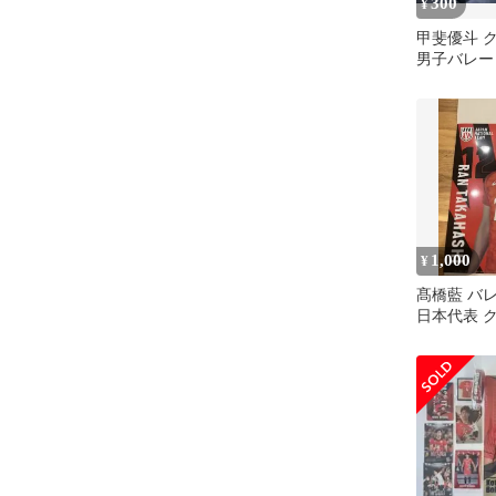
300
¥
甲斐優斗 
男子バレー
ブルテオン 
1,000
¥
髙橋藍 バ
日本代表 