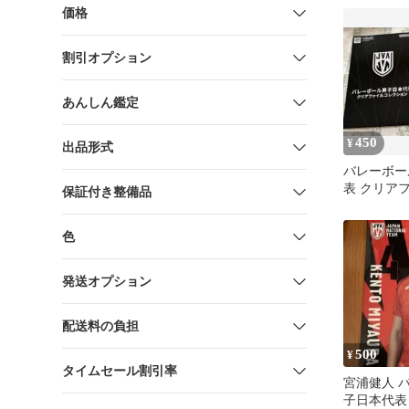
チャ
価格
割引オプション
あんしん鑑定
450
¥
出品形式
バレーボー
表 クリア
保証付き整備品
晶大 高梨
色
発送オプション
配送料の負担
500
¥
タイムセール割引率
宮浦健人 
子日本代表