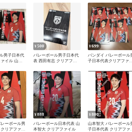
チャ
500
699
¥
¥
ル男子日本代
バレーボール男子日本代
バンダイ バレーボール
ファイル 山内
表 西田有志 クリアファ
子日本代表クリアファ
健太２枚セット
イル
ルコレクション
888
800
¥
¥
バレーボール男
バレーボール日本代表 山
山本智大 バレーボール
 クリアファイ
本智大 クリアファイル
子日本代表 クリアファ