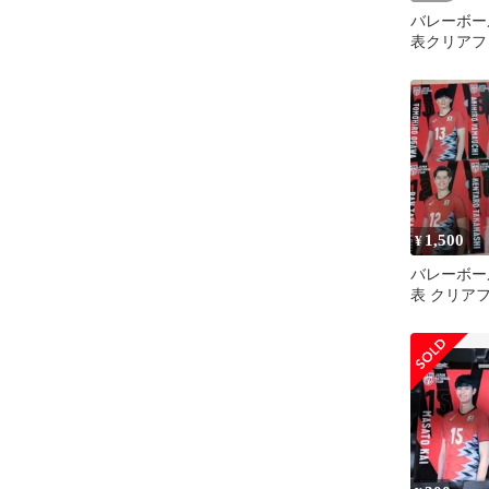
バレーボー
表クリアフ
ション6枚
あります)
1,500
¥
バレーボー
表 クリア