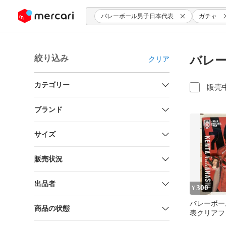
ンツにスキップ
バレーボール男子日本代表
ガチャ
絞り込み
バレー
クリア
カテゴリー
販売
ブランド
サイズ
販売状況
出品者
300
¥
バレーボー
商品の状態
表クリアフ
ッジ 高梨