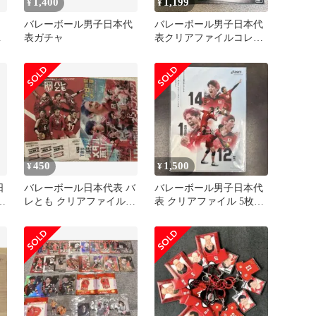
1,400
1,199
¥
¥
バレーボール男子日本代
バレーボール男子日本代
代
表ガチャ
表クリアファイルコレク
ション
450
1,500
¥
¥
日
バレーボール日本代表 バ
バレーボール男子日本代
3
レとも クリアファイル 2
表 クリアファイル 5枚セ
枚
ット