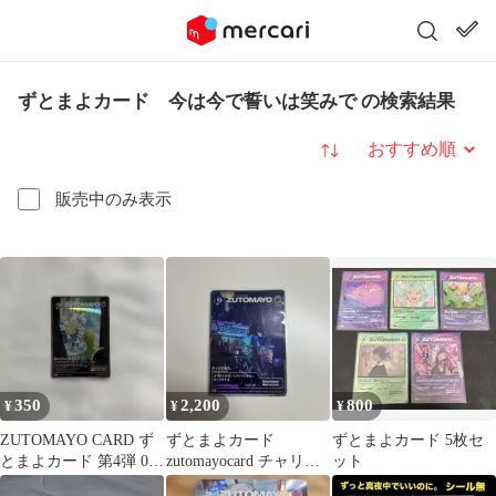
ずとまよカード 今は今で誓いは笑みで の検索結果
並び替え
販売中のみ表示
350
2,200
800
¥
¥
¥
ZUTOMAYO CARD ず
ずとまよカード
ずとまよカード 5枚セ
とまよカード 第4弾 033
zutomayocard チャリで
ット
終わりからの始まり
来た。 非売品