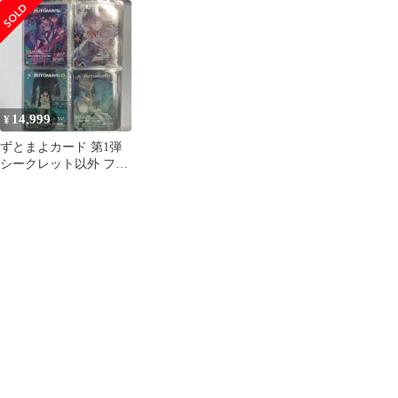
はなぶし セット 5枚
14,999
¥
ずとまよカード 第1弾
シークレット以外 ファ
イル付き