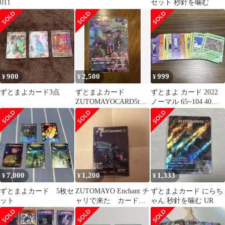
011
セット 秒針を噛む
900
2,500
999
¥
¥
¥
ずとまよカード3点
ずとまよカード
ずとまよ カード 2022
ZUTOMAYOCARD5thS
ノーマル 65~104 40枚
PECIAL POPUPSTORE
セット
7,000
1,200
1,333
¥
¥
¥
ずとまよカード 5枚セ
ZUTOMAYO Enchant チ
ずとまよカード にらち
ット
ャリで来た カード
ゃん 秒針を噛む UR
ずとまよカード