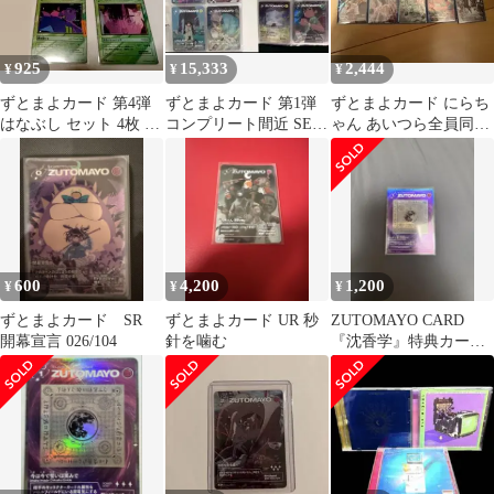
925
15,333
2,444
¥
¥
¥
ずとまよカード 第4弾
ずとまよカード 第1弾
ずとまよカード にらち
はなぶし セット 4枚 匿
コンプリート間近 SE付
ゃん あいつら全員同窓
名発送
き
会 ハゼ馳せる果てるま
で 他3枚
600
4,200
1,200
¥
¥
¥
ずとまよカード SR
ずとまよカード UR 秒
ZUTOMAYO CARD
開幕宣言 026/104
針を噛む
『沈香学』特典カード
今は今で誓いは笑みで