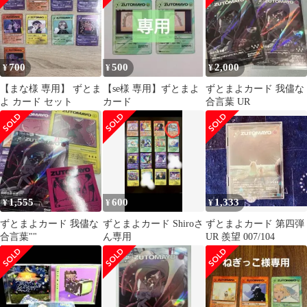
700
500
2,000
¥
¥
¥
【まな様 専用】 ずとま
【se様 専用】ずとまよ
ずとまよカード 我儘な
よ カード セット
カード
合言葉 UR
1,555
600
1,333
¥
¥
¥
ずとまよカード 我儘な
ずとまよカード Shiroさ
ずとまよカード 第四弾
合言葉""
ん専用
UR 羨望 007/104