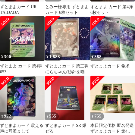
ずとまよカード UR
とみー様専用 ずとまよ
ずとまよ カード 第4弾
TAIDADA
カード 6枚セット
6枚セット
300
1,888
388
¥
¥
¥
ずとまよ カード 第4弾
ずとまよカード 第三弾
ずとまよカード 希求
053
にらちゃん(秒針を噛
む) UR
922
555
755
¥
¥
¥
ずとまよカード 震える
ずとまよカード SR 爆
本日限定価格 匿名発送
声に耳澄まして
ぜる
ずとまよカード 第4弾