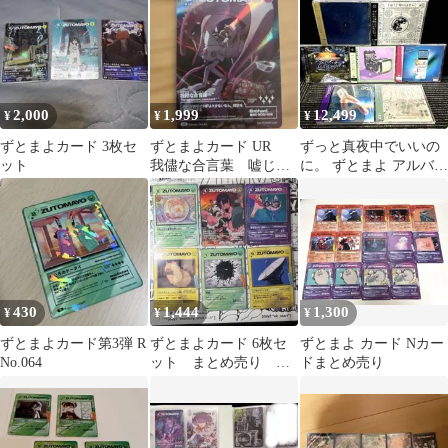
2,000
1,999
12,499
¥
¥
¥
ずとまよカード 3枚セ
ずとまよカード UR
ずっと真夜中でいいの
ット
我儘な合言葉 嘘じゃ
に。 ずとまよ アルバム
ない
CD 7枚セット （帯付）
430
1,444
1,300
¥
¥
¥
ずとまよカード第3弾 R
ずとまよカード 6枚セ
ずとまよ カード Nカー
No.064
ット まとめ売り お
ドまとめ売り
まけ付き