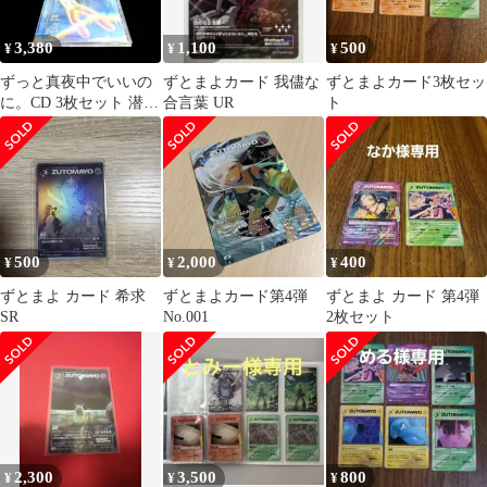
3,380
1,100
500
¥
¥
¥
ずっと真夜中でいいの
ずとまよカード 我儘な
ずとまよカード3枚セッ
に。CD 3枚セット 潜潜
合言葉 UR
ト
話 伸び仕草懲りて暇乞
い
500
2,000
400
¥
¥
¥
ずとまよ カード 希求
ずとまよカード第4弾
ずとまよ カード 第4弾
SR
No.001
2枚セット
2,300
3,500
800
¥
¥
¥