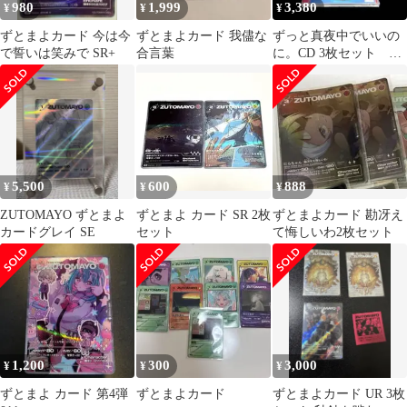
980
1,999
3,380
¥
¥
¥
ずとまよカード 今は今
ずとまよカード 我儘な
ずっと真夜中でいいの
で誓いは笑みで SR+
合言葉
に。CD 3枚セット ぐ
され 正しい偽りから
の起床
5,500
600
888
¥
¥
¥
ZUTOMAYO ずとまよ
ずとまよ カード SR 2枚
ずとまよカード 勘冴え
カードグレイ SE
セット
て悔しいわ2枚セット
1,200
300
3,000
¥
¥
¥
ずとまよ カード 第4弾
ずとまよカード
ずとまよカード UR 3枚