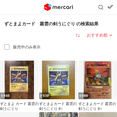
ずとまよカード 叢雲の剣うにぐり の検索結果
並び替え
販売中のみ表示
940
930
980
¥
¥
¥
ずとまよ カード 叢雲の
ずとまよカード 叢雲の
ずとまよカード 叢雲の
剣うにぐり
剣うにぐり R+
剣うにぐり R+