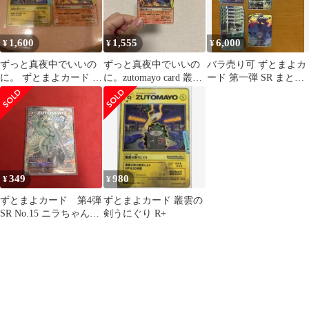
1,600
1,555
6,000
¥
¥
¥
ずっと真夜中でいいの
ずっと真夜中でいいの
バラ売り可 ずとまよカ
に。 ずとまよカード 叢
に。zutomayo card 叢雲
ード 第一弾 SR まとめ
雲の剣うにぐり 2枚セ
の剣 東京
売り④
ット
349
980
¥
¥
ずとまよカード 第4弾
ずとまよカード 叢雲の
SR No.15 ニラちゃん
剣うにぐり R+
（こんなこと騒動）