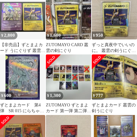
2,800
1,600
950
¥
¥
¥
【非売品】ずとまよカ
ZUTOMAYO CARD 叢
ずっと真夜中でいいの
ード うにぐりず 叢雲の
雲の剣にぐり
に。 叢雲の剣うにぐり
剣にぐりセット
カード
600
1,300
777
¥
¥
¥
ずとまよカード 第4
ZUTOMAYO ずとまよ
ずとまよカード 叢雲の
弾 SR 015 にらちゃん
カード 第一弾 第二弾
剣うにぐり
こんなこと騒動
まとめ売り 12枚 バラ売
り⭕️