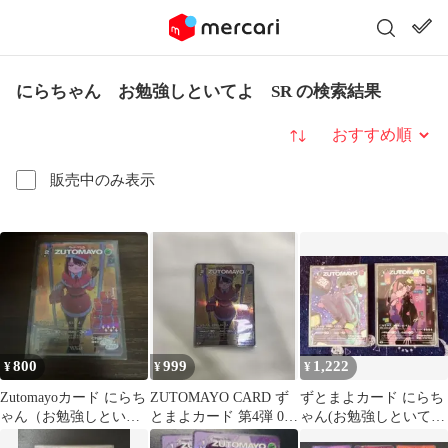
にらちゃん お勉強しといてよ SR の検索結果
並び替え
販売中のみ表示
800
999
1,222
¥
¥
¥
Zutomayoカード にらち
ZUTOMAYO CARD ず
ずとまよカード にらち
ゃん（お勉強しといて
とまよカード 第4弾 024
ゃん(お勉強しといて
よ） SR
お勉強しといてよ
よ) SR 2枚セット