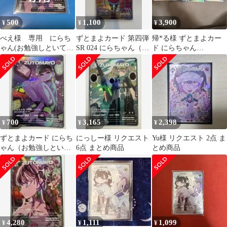
500
1,100
3,900
¥
¥
¥
べえ様 専用 にらち
ずとまよカード 第四弾
帰*る様 ずとまよカー
ゃん(お勉強しといて
SR 024 にらちゃん（お
ド にらちゃん
よ) SR 010/104
勉強しといてよ）
(TAIDADA)(お勉強しと
いてよ)(綺羅
700
3,165
2,398
¥
¥
¥
ずとまよカード にらち
にっしー様 リクエスト
Yu様 リクエスト 2点 ま
ゃん（お勉強しといて
6点 まとめ商品
とめ商品
よ）SR
4,280
1,111
1,099
¥
¥
¥