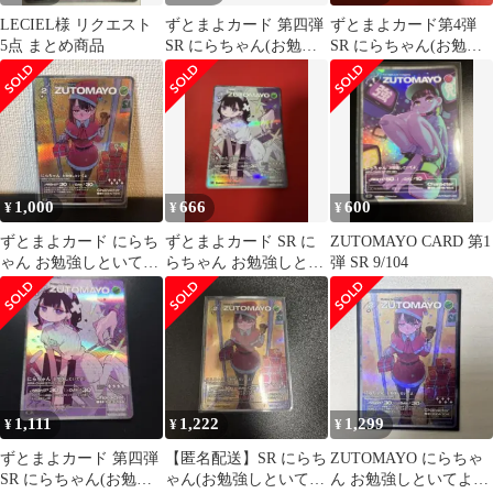
LECIEL様 リクエスト
ずとまよカード 第四弾
ずとまよカード第4弾
5点 まとめ商品
SR にらちゃん(お勉強
SR にらちゃん(お勉強
しといてよ) 023/104
しといてよ)
1,000
666
600
¥
¥
¥
ずとまよカード にらち
ずとまよカード SR に
ZUTOMAYO CARD 第1
ゃん お勉強しといてよ
らちゃん お勉強しとい
弾 SR 9/104
SR
てよ
1,111
1,222
1,299
¥
¥
¥
ずとまよカード 第四弾
【匿名配送】SR にらち
ZUTOMAYO にらちゃ
SR にらちゃん(お勉強
ゃん(お勉強しといて
ん お勉強しといてよ