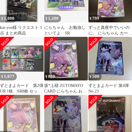
1,800
1,200
799
¥
¥
¥
kai-you様 リクエスト 3
にらちゃん お勉強し
ずっと真夜中でいいの
点 まとめ商品
といてよ SR
に。 にらちゃん カード
SR
1,877
800
500
¥
¥
¥
ずとまよカード 第2弾
坂*上様 ZUTOMAYO
ずとまよカード 第4弾
UR 1枚、SR8枚 セット
CARD にらちゃん お勉
No.23
➕R&Nカードまとめ売
強しといてよ SR
り