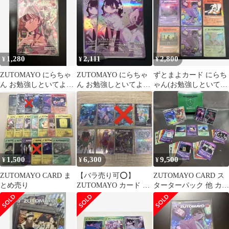
1,280
2,111
2,800
¥
¥
¥
ZUTOMAYO にらちゃ
ZUTOMAYO にらちゃ
ずとまよカード にらち
ん お勉強しといてよ
ん お勉強しといてよ
ゃん(お勉強しといて
SR カード
SR カード
よ)SR×2+おまけ付き
1,500
6,300
9,500
¥
¥
¥
ZUTOMAYO CARD ま
【バラ売り可⭕️】
ZUTOMAYO CARD ス
とめ売り
ZUTOMAYO カード 第
ターターパック 他 カー
4弾 SR 8枚セット
ドセット