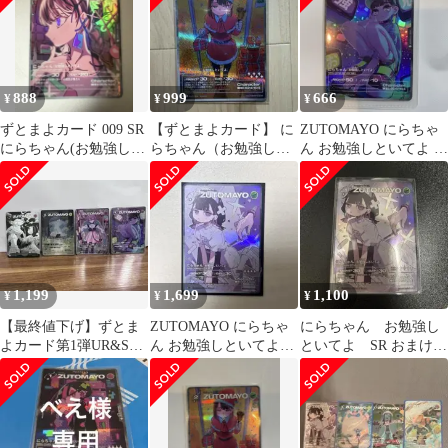
888
999
666
¥
¥
¥
ずとまよカード 009 SR
【ずとまよカード】 に
ZUTOMAYO にらちゃ
にらちゃん(お勉強しと
らちゃん（お勉強しと
ん お勉強しといてよ カ
いてよ) おまけ付き
いてよ） SR
ード SR
1,199
1,699
1,100
¥
¥
¥
【最終値下げ】ずとま
ZUTOMAYO にらちゃ
にらちゃん お勉強し
よカード第1弾UR&SR4
ん お勉強しといてよ
といてよ SR おまけ付
枚にらちゃんグレイヌ
SR カード 023/104
き
研究所