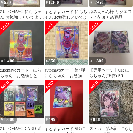
650
1,300
1,950
¥
¥
¥
ZUTOMAYO にらちゃ
ずとまよカード にらち
ぷのんぺん様 リクエス
ん お勉強しといてよ カ
ゃん お勉強しといてよ
ト 4点 まとめ商品
ード SR
1,400
850
1,300
¥
¥
¥
zutomayoカード にら
zutomayoカード 第4弾
【専用ページ】UR に
ちゃん お勉強しとい
にらちゃん お勉強し
らちゃん(正義) SRにら
てよ 024/104 SR
といてよ SR
チャイナ(お勉強しとい
てよ)
1,600
499
888
¥
¥
¥
ZUTOMAYO CARD ず
ずとまよカード SR に
ズトカ 第2弾 にらち