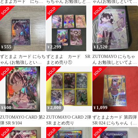
とまよカード にらち
らちゃん お勉強しとい
ゃん(お勉強しといて
ゃん ５枚 セット
てよ
よ)【009/104】
555
2,299
1,520
¥
¥
¥
ずとまよ カード にらち
ずとまよ カード SR
ZUTOMAYO にらちゃ
ゃん (お勉強しといて
まとめ売り①
ん お勉強しといてよ
よ) SR
SR カード
600
2,000
1,099
¥
¥
¥
ZUTOMAYO CARD 第2
ZUTOMAYO CARD 2弾
ずとまよカード 第四弾
弾 SR 9/104
SR まとめ売り
SR 024 にらちゃん（お
勉強しといてよ）