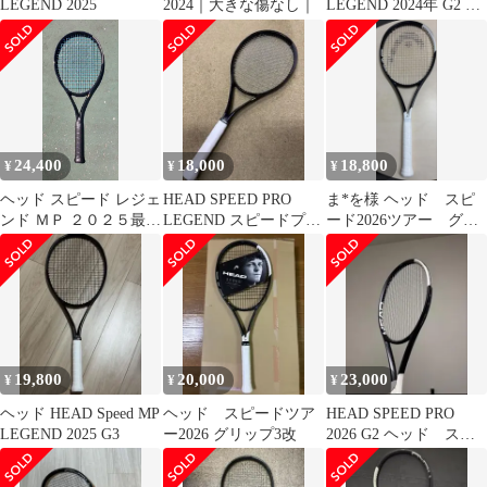
LEGEND 2025
2024｜大きな傷なし｜
LEGEND 2024年 G2 3
本セット
24,400
18,000
18,800
¥
¥
¥
ヘッド スピード レジェ
HEAD SPEED PRO
ま*を様 ヘッド スピ
ンド ＭＰ ２０２５最終
LEGEND スピードプ
ード2026ツアー グリ
値下げ中
ロ レジェンド
ップ3
19,800
20,000
23,000
¥
¥
¥
ヘッド HEAD Speed MP
ヘッド スピードツア
HEAD SPEED PRO
LEGEND 2025 G3
ー2026 グリップ3改
2026 G2 ヘッド スピ
ード プロ