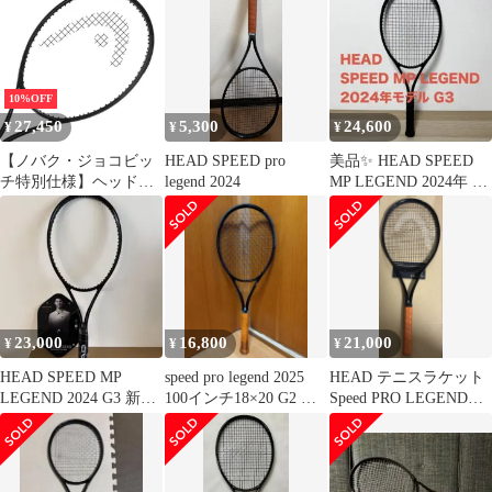
10%OFF
27,450
5,300
24,600
¥
¥
¥
【ノバク・ジョコビッ
HEAD SPEED pro
美品✨ HEAD SPEED
チ特別仕様】ヘッド
legend 2024
MP LEGEND 2024年 G3
(HEAD) 2025 SPEED
レジェンド
PRO スピード プロ レ
ジェンド (310g) 海外正
規品 硬式テニスラケッ
ト 232066 ブラック
(25y8m)[NC]
(010039820)
23,000
16,800
21,000
¥
¥
¥
HEAD SPEED MP
speed pro legend 2025
HEAD テニスラケット
LEGEND 2024 G3 新品
100インチ18×20 G2 最
Speed PRO LEGEND
未使用
新
2025 グリップ2