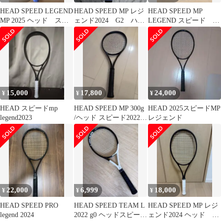
HEAD SPEED LEGEND
HEAD SPEED MP レジ
HEAD SPEED MP
MP 2025 ヘッド スピ
ェンド2024 G2 ハド
LEGEND スピード レ
ード レジェンド
ラスコーティング済B
ジェンド 2024
15,000
17,800
24,000
¥
¥
¥
HEAD スピードmp
HEAD SPEED MP 300g
HEAD 2025スピードMP
legend2023
/ヘッド スピード2022/
レジェンド
歴代1の神ラケ
22,000
6,999
18,000
¥
¥
¥
HEAD SPEED PRO
HEAD SPEED TEAM L
HEAD SPEED MP レジ
legend 2024
2022 g0 ヘッドスピード
ェンド2024 ヘッド ス