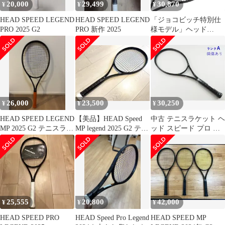
20,000
29,499
30,870
¥
¥
¥
HEAD SPEED LEGEND
HEAD SPEED LEGEND
「ジョコビッチ特別仕
PRO 2025 G2
PRO 新作 2025
様モデル」ヘッド
(HEAD) 2024 SPEED
PRO LEGEND スピード
プロ レジェンド (310g)
海外正規品 硬式テニス
ラケット 236074[NC]
(010039844)
26,000
23,500
30,250
¥
¥
¥
HEAD SPEED LEGEND
【美品】HEAD Speed
中古 テニスラケット ヘ
MP 2025 G2 テニスラケ
MP legend 2025 G2 テニ
ッド スピード プロ レ
ット
スラケット
ジェンド 2025年モデル
(G2) HEAD SPEED
PRO LEGEND 2025
(c26060380c)
25,555
20,800
42,000
¥
¥
¥
HEAD SPEED PRO
HEAD Speed Pro Legend
HEAD SPEED MP