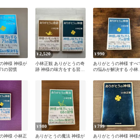
とうの奇跡 ありがとう
の神様
2,520
990
¥
¥
の神様 神様が
小林正観 ありがとうの奇
ありがとうの神様 すべ
71の習慣
跡 神様の味方をする習慣
の悩みが解決する 小林
2冊セット
観
980
799
¥
¥
の神様 小林正
ありがとうの魔法 神様が
ありがとうの神様 神様