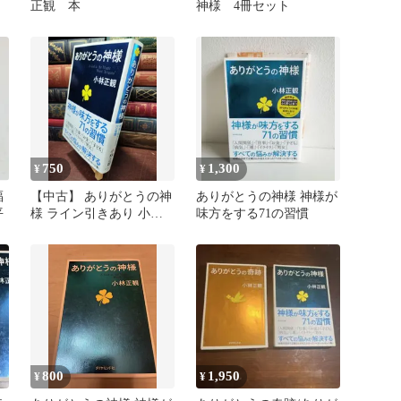
正観 本
神様 4冊セット
750
1,300
¥
¥
福
【中古】 ありがとうの神
ありがとうの神様 神様が
平
様 ライン引きあり 小林
味方をする71の習慣
正観 080111
800
1,950
¥
¥