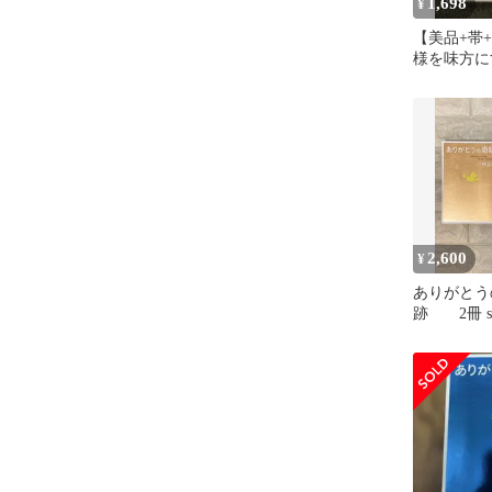
1,698
¥
【美品+帯
様を味方に
正観 CDブ
2,600
¥
ありがとう
跡 2冊 s51