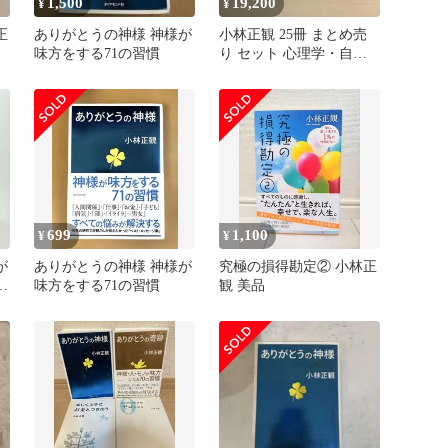
1,500
19,200
¥
¥
正
ありがとうの神様 神様が
小林正観 25冊 まとめ売
味方をする71の習慣
り セット 心理学・自己
啓発・スピリチュアル
699
1,100
¥
¥
が
ありがとうの神様 神様が
究極の損得勘定② 小林正
小
味方をする71の習慣
観 美品