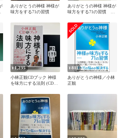
が
ありがとうの神様 神様が
ありがとうの神様 神様が
あ
味方をする71の習慣
味方をする71の習慣 匿
名配送無料
1,235
811
¥
¥
観
小林正観CDブック 神様
ありがとうの神様／小林
を味方にする法則 (CD欠
正観
品) 単行本（ソフトカバ
、
ー） ? 2 0 小林 正観
、
(著) M2-6Y1-22