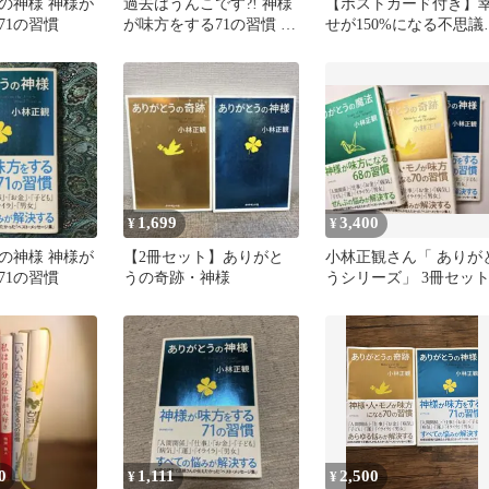
の神様 神様が
過去はうんこです?! 神様
【ポストカード付き】
71の習慣
が味方をする71の習慣 2
せが150%になる不思議
冊セット
話 ありがとうの神様 2
セット
1,699
3,400
¥
¥
の神様 神様が
【2冊セット】ありがと
小林正観さん「 ありが
71の習慣
うの奇跡・神様
うシリーズ」 3冊セッ
0
1,111
2,500
¥
¥