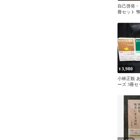
自己啓発・
冊セット 
健 小林正
3,980
¥
小林正観 
ーズ 3冊セ