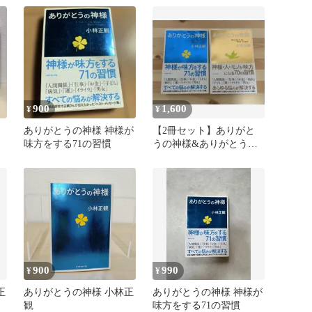
900
1,600
¥
¥
ありがとうの神様 神様が
【2冊セット】ありがと
の
味方をする71の習慣
うの神様&ありがとうの
奇跡 小林正観
900
990
¥
¥
正
ありがとうの神様 小林正
ありがとうの神様 神様が
観
味方をする71の習慣