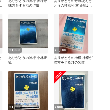
幸
ありがとうの神様 神様が
ありがとうの奇跡/ありが
な
味方をする71の習慣
とうの神様/小林 正観2冊
冊
セット
1,060
1,100
¥
¥
と
ありがとうの神様 小林正
ありがとうの神様 神様が
ト
観
味方をする71の習慣
1,600
800
¥
¥