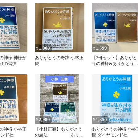
1,000
1,599
¥
¥
の神様 神様が
ありがとうの奇跡 小林正
【2冊セット】ありがと
71の習慣
観
うの神様&ありがとう
奇跡 小林正観
2,980
1,350
¥
¥
の神様 小林正
【小林正観】ありがとう
ありがとうの神様 小林
モンド社
の魔法 ありが
観 ダイヤモンド社