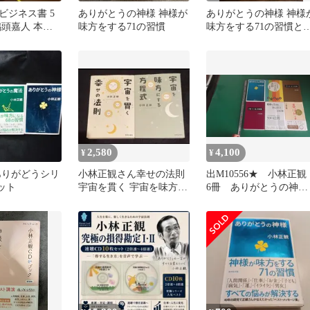
ビジネス書 5
ありがとうの神様 神様が
ありがとうの神様 神様
鴨頭嘉人 本田
味方をする71の習慣
味方をする71の習慣と
観 まとめ売り
りがとうの奇跡 2冊セ
ット
2,580
4,100
¥
¥
ありがどうシリ
小林正観さん幸せの法則
出M10556★ 小林正
ット
宇宙を貫く 宇宙を味方に
6冊 ありがとうの神
する方程式 2冊セット
様、ごえんの法則、
「そ・わ・か」の法則
「き・く・あ」の実践
100％幸せな１％の
人々、喜ばれる