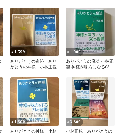
1,599
1,000
¥
¥
て
ありがとうの奇跡 あり
ありがとうの魔法 小林正
正
がとうの神様 小林正観
観 神様が味方になる68の
習慣 帯つき
1,300
3,800
¥
¥
が
ありがとうの神様 小林
小林正観 ありがとうの