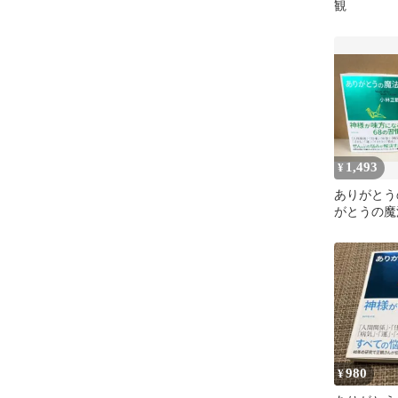
観
1,493
¥
ありがとう
がとうの魔
ト 小林正
観／著 ダ
980
¥