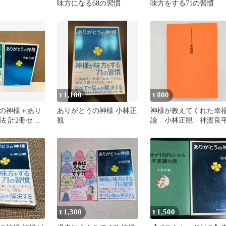
味方になる68の習慣
味方をする71の習慣
1,100
800
¥
¥
の神様＋あり
ありがとうの神様 小林正
神様が教えてくれた幸
法 計2冊セッ
観
論 小林正観 神渡良
観／著 小林正
イヤモンド社
1,300
1,500
¥
¥