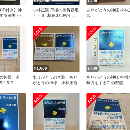
15,800
700
¥
¥
+CD付き】神
小林正観 究極の損得勘定
ありがとうの神様 小林
する法則 小林
Ⅰ・Ⅱ 速聴CD10枚セッ
観
ック 新装版
ト 2倍速〜4倍速 自己啓
発
1,600
700
¥
¥
の神様、奇
ありがとうの奇跡 あり
ありがとうの神様 神様
1,512
がとうの神様 小林正観
味方をする71の習慣 
林 正観