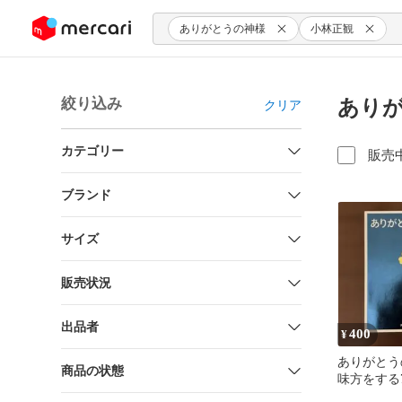
ンツにスキップ
ありがとうの神様
小林正観
絞り込み
ありが
クリア
カテゴリー
販売
ブランド
サイズ
販売状況
出品者
400
¥
ありがとう
商品の状態
味方をする