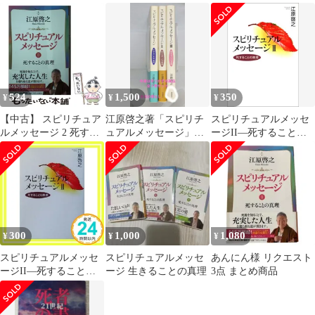
理)
理 江原啓之
真理
524
1,500
350
¥
¥
¥
【中古】 スピリチュア
江原啓之著「スピリチ
スピリチュアルメッセ
ルメッセージ 2 死する
ュアルメッセージ」
ージII―死することの
ことの真理 (祥伝社黄
Ⅰ・Ⅱ・Ⅲセット
真理／江原 啓之
金文庫 Gえ8-2) / 江原啓
之 / 祥伝社
300
1,000
1,080
¥
¥
¥
スピリチュアルメッセ
スピリチュアルメッセ
あんにん様 リクエスト
ージII―死することの
ージ 生きることの真理
3点 まとめ商品
真理 [Feb 25， 2003] 江
原 啓之_02