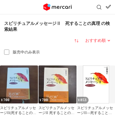
スピリチュアルメッセージⅡ 死することの真理 の検
索結果
並び替え
販売中のみ表示
700
700
853
¥
¥
¥
スピリチュアルメッセ
スピリチュアルメッセ
スピリチュアルメッセ
ージII(死することの真
ージII 死することの真
ージII—死することの