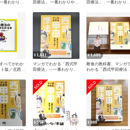
一番わかりや
田療法」 一番わかりやす
田療法」 : 一番わかり
門書 (ビタミ
い実践入門書／甲田光雄
すい実践入門書
甲田 光雄
1,611
1,680
¥
¥
すべてがわか
マンガでわかる「西式甲
断食の教科書、マンガ
スト版／北西憲
田療法」―一番わかりや
わかる「西式甲田療法
すい実践入門書 / 甲田 光
２冊セット
雄 / 9784837670919
554
800
¥
¥