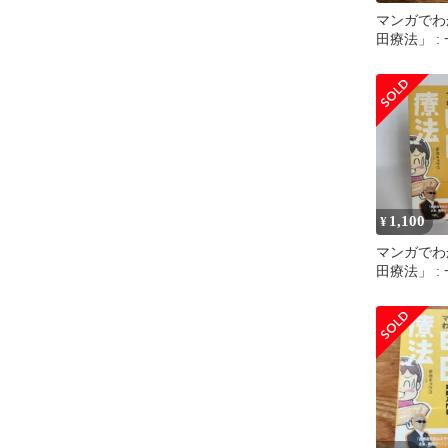
マンガでわ
田療法」 :
すい実践入
1,100
¥
マンガでわ
田療法」 :
すい実践入