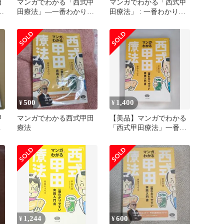
田
マンガでわかる「西式甲
マンガでわかる「西式甲
実
田療法」―一番わかりや
田療法」 : 一番わかりや
すい実践入門書 (ビタミ
すい実践入門書
ン文庫)
500
1,400
¥
¥
甲
マンガでわかる西式甲田
【美品】マンガでわかる
や
療法
「西式甲田療法」一番わ
かりやすい実践入門書
1,244
600
¥
¥