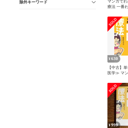
マンガでわ
除外キーワード
療法 一番
践入門書
630
¥
【中古】単行
医学≫ マ
「西武甲田
999
¥