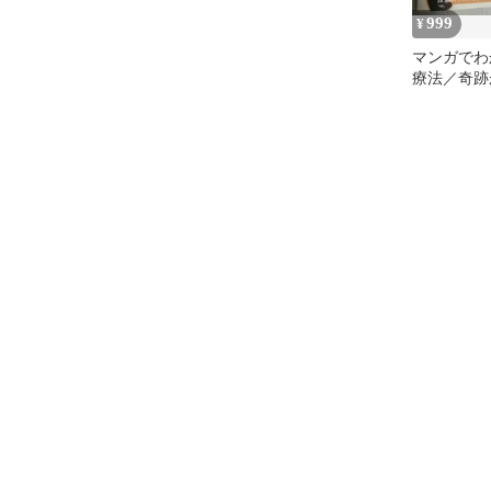
999
¥
マンガでわ
療法／奇跡
断食／2冊