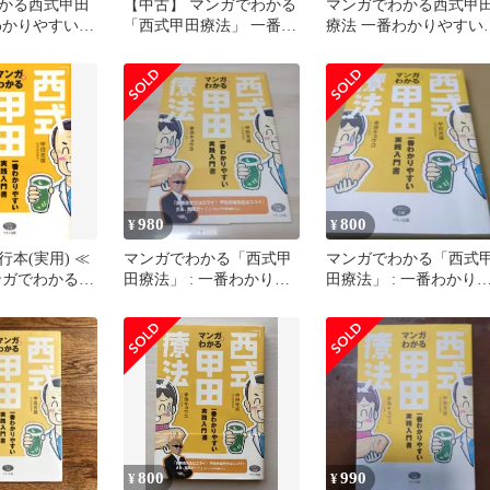
かる西式甲田
【中古】 マンガでわかる
マンガでわかる西式甲
わかりやすい実
「西式甲田療法」 一番わ
療法 一番わかりやすい
かりやすい実践入門書
践入門書
(ビタミン文庫) / 甲田光
雄 赤池キョウコ / マキノ
出版
980
800
¥
¥
本(実用) ≪
マンガでわかる「西式甲
マンガでわかる「西式
ンガでわかる
田療法」 : 一番わかりや
田療法」 : 一番わかり
療法」
すい実践入門書
すい実践入門書
800
990
¥
¥