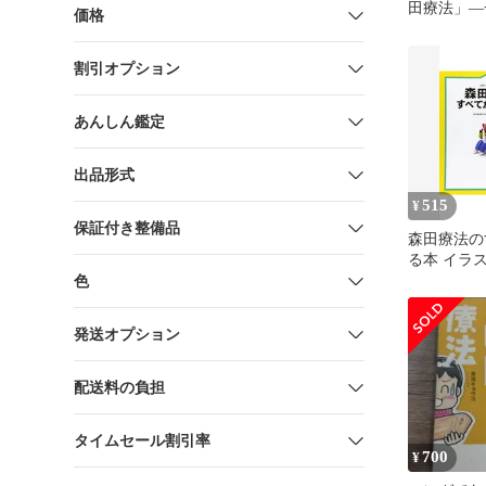
田療法」―
価格
すい実践入
ン文庫)／
割引オプション
あんしん鑑定
出品形式
515
¥
保証付き整備品
森田療法の
る本 イラ
二
色
発送オプション
配送料の負担
タイムセール割引率
700
¥