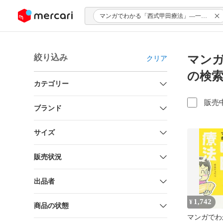
ンツにスキップ
マンガでわかる「西式甲田療法」―一番わかりやすい実践入門書
絞り込み
マンガ
クリア
の検
カテゴリー
販売
ブランド
サイズ
販売状況
出品者
1,742
¥
商品の状態
マンガでわ