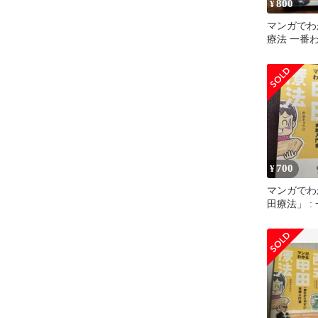
800
¥
マンガでわ
療法 一番
践入門書
700
¥
マンガでわ
田療法」 :
すい実践入