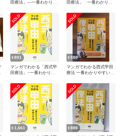
や
田療法」―一番わかりや
田療法」 : 一番わかりや
すい実践入門書 (ビタミ
すい実践入門書
ン文庫)
891
980
¥
¥
で
マンガでわかる「西式甲
マンガでわかる西式甲田
」
田療法」−一番わかりや
療法 一番わかりやすい実
すい実践入門書 (ビタミ
践入門書
ン文庫)
1,661
800
¥
¥