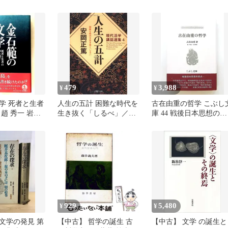
を読む
Ｐ研究所/安岡正篤（文
庫）
479
3,988
¥
¥
学 死者と生者
人生の五計 困難な時代を
古在由重の哲学 こぶし
趙 秀一 岩波
生き抜く「しるべ」／安
庫 44 戦後日本思想の原
岡 正篤
点 古在 由重 こぶし書
929
5,480
¥
¥
文学の発見 第
【中古】 哲学の誕生 古
【中古】 文学 の誕生と