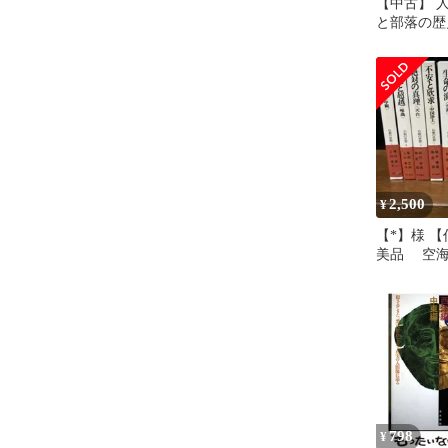
【中古】 
と部落の歴
書） / 石尾
房
2,500
¥
【*】様 【
美品 空海
ット 角川
798
¥