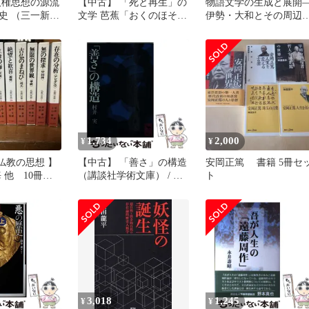
人権思想の源流
【中古】 「死と再生」の
物語文学の生成と展開
史 （三一新
文学 芭蕉「おくのほそ
伊勢・大和とその周辺
 芳久 / 三一書
道」の秘密 (1979年)
(新典社研究叢書 306)
1,734
2,000
¥
¥
仏教の思想 】
【中古】 「善さ」の構造
安岡正篤 書籍 5冊セ
 他 10冊セ
（講談社学術文庫） / 村
ト
書店
井 実 / 講談社
3,018
1,245
¥
¥