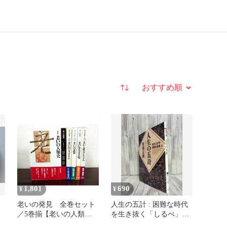
並び替え
1,801
690
¥
¥
老いの発見 全巻セット
人生の五計 : 困難な時代
／5巻揃【老いの人類史
を生き抜く「しるべ」
／老いのパラダイム／老
(PHP文庫. 現代活学講話