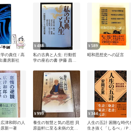
雄
488
589
¥
¥
学の責任 / 高
私の古典と人生: 行動哲
昭和思想史への証言
河出書房新社
学の座右の書 伊藤 昌哉
PHP研究所
999
344
¥
¥
 広津和郎の人
養生の智慧と気の思想 貝
人生の五計 困難な時代
松原新一著
原益軒に至る未病の文化
生き抜く「しるべ」/Ｐ