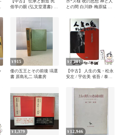
―
【中古】 伝承と創造 民
ホ*ズ様 呪の思想 神と人
―
俗学の眼 (弘文堂選書) /
との間 白川静·梅原猛 対
井之口章次 / 弘文堂
談 平凡社 #403
915
1,201
¥
¥
ッ
倭の五王とその前後 塙選
【中古】 人生の鬼・松永
書 原島礼二 塙書房
安左 / 宇佐美 省吾 / 泰流
社
1,379
12,946
¥
¥