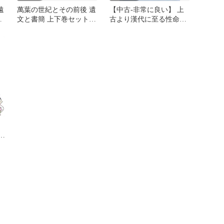
遠
萬葉の世紀とその前後 遺
【中古-非常に良い】 上
近
文と書簡 上下巻セット
古より漢代に至る性命観
北山茂夫／著 みすず書房
の展開 人生論と運命観の
歴史 (1971年) (東洋学叢
書)