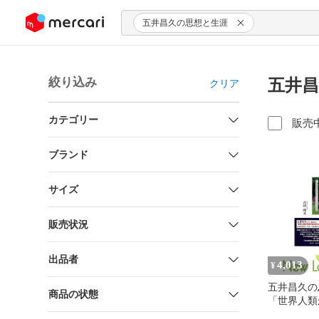
ンツにスキップ
五井昌久の思想と生涯
絞り込み
五井昌
クリア
カテゴリー
販売
ブランド
サイズ
販売状況
出品者
4,013
¥
五井昌久の
商品の状態
「世界人類
ますように