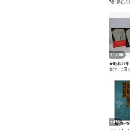
7巻 存在の
1,900
¥
★昭和41
文学」3冊
ている過去
影／
433
¥