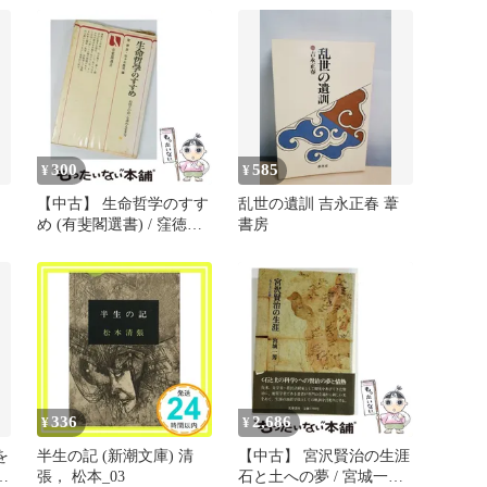
いの思想／老いを生きる
選集) 安岡 正篤
場／他】岩波書店
300
585
¥
¥
【中古】 生命哲学のすす
乱世の遺訓 吉永正春 葦
め (有斐閣選書) / 窪徳
書房
忠、佐々木雄司 / 有斐閣
336
2,686
¥
¥
を
半生の記 (新潮文庫) 清
【中古】 宮沢賢治の生涯
Ｈ
張， 松本_03
石と土への夢 / 宮城一男 /