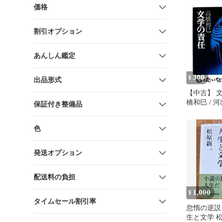
田 尚文
価格
割引オプション
あんしん鑑定
300
¥
出品形式
【中古】 文
橋和巳 / 
保証付き整備品
色
発送オプション
配送料の負担
1,000
¥
タイムセール割引率
怠惰の逆説
生と文学 