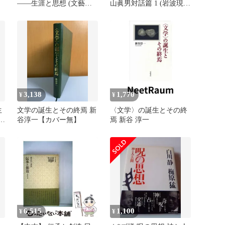
――生涯と思想 (文藝春
山眞男対話篇 1 (岩波現代
秋企画出版) 松島 弘
文庫―社会) 古在 由重;
丸山 眞男
3,138
1,770
¥
¥
生
文学の誕生とその終焉 新
〈文学〉の誕生とその終
追
谷淳一【カバー無】
焉 新谷 淳一
本
6,515
1,100
¥
¥