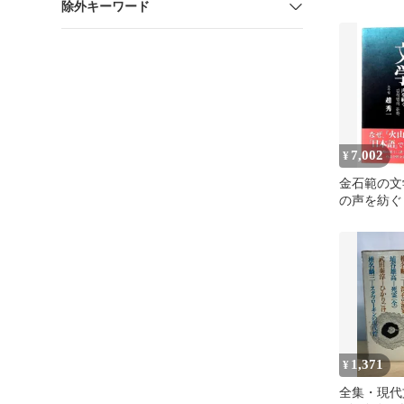
除外キーワード
7,002
¥
金石範の文
の声を紡ぐ 
書店
1,371
¥
全集・現代