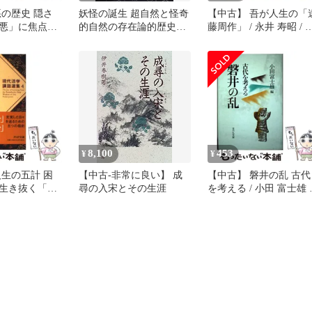
悪の歴史 隠さ
妖怪の誕生 超自然と怪奇
【中古】 吾が人生の「
悪」に焦点を
的自然の存在論的歴史人
藤周作」 / 永井 寿昭 / 
の人間像に迫
類学/青弓社/廣〓田龍平
代文芸社
+中東編 / 鈴
（単行本）
水書院
8,100
453
¥
¥
人生の五計 困
【中古-非常に良い】 成
【中古】 磐井の乱 古代
生き抜く「し
尋の入宋とその生涯
を考える / 小田 富士雄 /
P文庫） / 安
吉川弘文館
PHP研究所