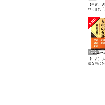
【中古】 
れてきた「
あて、真実
る 西洋編上
木董 / 清
382
¥
【中古】 
難な時代を
るべ」 （PH
岡 正篤 / 