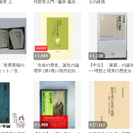
探求 上
代哲学入門 / 藤井 義夫 /
その終焉
勁草書房
4%OFF
1,989
1,220
¥
¥
年「世界異端の
「生命の歴史」誕生の論
【中古】「家庭」の誕
セット／生き
理学 (第1巻) (現代社白鳳
──理想と現実の歴史を
・彼方・肉の
選書 45) 浅野昌充; 悠季
う (ちくま新書1760)／
真理
多 真隆／筑摩書房
3,980
27,112
¥
¥