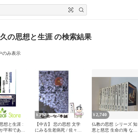
久の思想と生涯 の検索結果
中のみ表示
392
2,740
¥
¥
思想と生涯 :
【中古】 悲の思想 文学
仏教の思想 シリーズ 知
が平和であり
にみる生老病死 / 佐々木
恵と慈悲 生命の海 など
」の創始者 吉
徹 / 法蔵館
のセット 梅原猛 増谷文