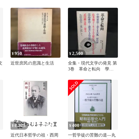
筑摩書房
950
2,500
¥
¥
文
近世庶民の意識と生活
全集・現代文学の発見 第
3巻 革命と転向 學藝
房
書林
8,325
400
¥
¥
近代日本哲学の祖・西周
一哲学徒の苦難の道―丸