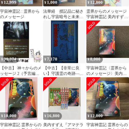
12,999
1,000
12,800
¥
¥
¥
宇宙神霊記 : 霊界から
法華経 授記品に秘さ
霊界からのメッセージ
のメッセージ
れし宇宙暗号と未来予
宇宙神霊記 美内すずえ
言
1992年 新装丁版 学習研
究社
30,374
7,170
8,000
¥
¥
¥
【中古】 神々からのメ
【中古】【非常に良
宇宙神霊記〈霊界から
ッセージ 2（予言編） /
い】守護霊の奇跡―運
のメッセージ〉美内す
長田明子 / 新星出版
命を切り開く霊のエネ
ずえ
ルギー (学研ポケット
ムー・シリーズ (9))
10,000
16,800
12,000
¥
¥
¥
宇宙神霊記 霊界からの
美内すずえ『アマテラ
宇宙神霊記 霊界からの