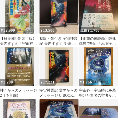
32,999
13,500
1,780
¥
¥
現在 ¥
【極美麗✨新装丁版】
初版・帯付き 宇宙神霊
【衝撃の体験録】臨死
美内すずえ『宇宙神霊
記 美内すずえ 学研 ス
体験で明かされる宇宙
記』霊界からのメッセ
ピリチュアル
の「遺言」｜木内鶴彦
ージ♦天河神社
著
3,298
17,231
1,766
¥
¥
¥
神々からのメッセージ
宇宙神霊記 霊界からの
宇宙心―宇宙時代を幕
2（予言編）
メッセージ G BOOKS
明けた無名の聖者から
美内 すずえ Gakken
のメッセージ