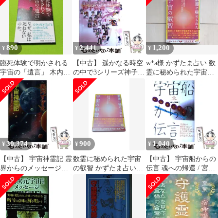
890
2,441
1,200
¥
¥
¥
臨死体験で明かされる
【中古】 遥かなる時空
w*a様 かずたま占い 数
宇宙の「遺言」 木内鶴
の中で3シリーズ神子真
霊に秘められた宇宙の
彦
書 / コーエー出版部、
叡智 深田 剛史 はせく
光栄 / 光栄
らみゆき
30,374
900
1,040
¥
¥
¥
【中古】 宇宙神霊記 霊
数霊に秘められた宇宙
【中古】 宇宙船からの
界からのメッセージ
の叡智 かずたま占い／
伝言 魂への帰還 / 宮川
（G books） / 美内 すず
５次元文庫す
沙亜子 / コッフェル
え / 学研プラス