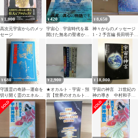
1,000
420
8,650
¥
¥
¥
高次元宇宙からのメッ
宇宙心 : 宇宙時代を幕
神々からのメッセージ
セージ
開けた無名の聖者から
1・2 予言編 長田明子 2
のメッセージ
冊セット
680
2,900
18,000
¥
¥
¥
守護霊の奇跡—運命を
★オカルト・宇宙・預
宇宙の神言 21世紀の
切り開く霊のエネルギ
言【世界のオカルト文
神の導き 中村和子
ー
学/現代瞑想の世界/世界
宇宙神教 光明会
大予言年表諸世紀の秘
密/世界の神話伝説/世界
の大発明・発見】