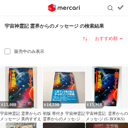
宇宙神霊記 霊界からのメッセージ の検索結果
並び替え
販売中のみ表示
15,000
14,530
15,368
¥
¥
¥
宇宙神霊記 霊界からの
初版 帯付き 宇宙神霊記
宇宙神霊記: 霊界からの
メッセージ 美内すずえ
霊界からのメッセ-ジ
メッセ-ジ (G BOOKS)
美内すずえ 新書 ■6600