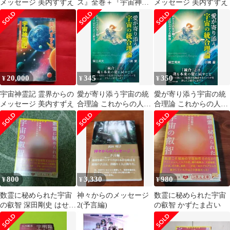
メッセージ 美内すずえ
ス』全巻＋『宇宙神霊
メッセージ 美内すずえ
記』
20,000
345
350
¥
¥
¥
宇宙神霊記 霊界からの
愛が寄り添う宇宙の統
愛が寄り添う宇宙の統
メッセージ 美内すずえ
合理論 これからの人生
合理論 これからの人生
が輝く9つの囚われから
が輝く！ 9つの囚われ
の解放／保江邦夫
からの解放／保江邦
夫、川崎愛
800
3,330
980
¥
¥
¥
数霊に秘められた宇宙
神々からのメッセージ
数霊に秘められた宇宙
の叡智 深田剛史 はせく
2(予言編)
の叡智 かずたま占い
らみゆき