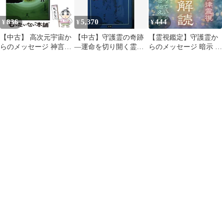
836
5,370
444
¥
¥
¥
【中古】 高次元宇宙か
【中古】守護霊の奇跡
【霊視鑑定】守護霊か
らのメッセージ 神言密
—運命を切り開く霊の
らのメッセージ 暗示 予
教書玄天経典 第2巻 /
エネルギー (学研ポケ
言 波動 使命 運命 宿命
白龍虎俊 / 幻冬舎メデ
ットムー・シリーズ
ィアコンサルティング
(9))