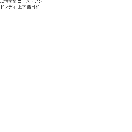
黒博物館 ゴーストアン
ドレディ 上下 藤田和日
郎