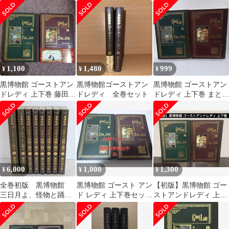
ット（藤田和日郎）
レディ 三日月よ、怪物
と踊れ 原画展
1,100
1,480
999
¥
¥
¥
黒博物館 ゴーストアン
黒博物館ゴーストアン
黒博物館 ゴーストアン
ドレディ 上下巻 藤田和
ドレディ 全巻セット
ドレディ 上下巻 まとめ
日郎 ゴースト＆レディ
売りセット
6,000
1,000
1,300
¥
¥
¥
全巻初版 黒博物館
黒博物館 ゴースト アン
【初版】黒博物館 ゴー
三日月よ、怪物と踊
ド レディ 上下巻セット
ストアンドレディ 上下
れ ゴーストアンド
藤田和日郎
巻セット 藤田和日郎
レディ 8冊セット