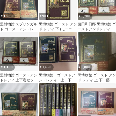
1,900
901
1,700
¥
¥
¥
黒博物館 スプリンガル
黒博物館 ゴースト アン
藤田和日郎 黒博物館 ゴ
ド ゴーストアンドレデ
ド レディ 下 (モーニン
ーストアンドレディ 上
ィ 上下巻 セット 帯付
グKC)
下巻 劇団四季 帯付き
き
1,150
1,650
1,800
¥
¥
¥
黒博物館 ゴーストアン
黒博物館 ゴーストア
黒博物館 ゴースト アン
ドレディ 上下巻セット
ンドレディ 上、下
ド レディ 上 下 藤田
藤田和日郎
巻 2冊セット 藤田和
和日郎
日郎