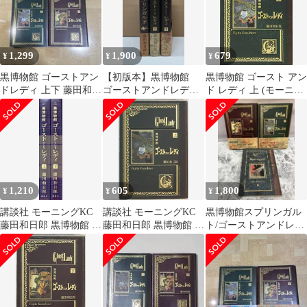
1,299
1,900
679
¥
¥
¥
黒博物館 ゴーストアン
【初版本】黒博物館
黒博物館 ゴースト アン
ドレディ 上下 藤田和日
ゴーストアンドレディ
ド レディ 上 (モーニン
郎
上下、スプリンガル
グKC)
ド 3冊セット
1,210
605
1,800
¥
¥
¥
講談社 モーニングKC
講談社 モーニングKC
黒博物館スプリンガル
藤田和日郎 黒博物館 ゴ
藤田和日郎 黒博物館 ゴ
ト/ゴーストアンドレデ
ーストアンドレディ 上
ーストアンドレディ 上
ィ上下 3冊セット 全
下巻 セット
巻初版