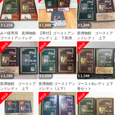
1,250
1,800
1,300
¥
¥
¥
みー様専用 黒博物館
【帯付】ゴーストアン
黒博物館 ゴーストア
ゴーストアンドレディ
ドレディ 上・下黒博物
ンドレディ 上下
上・下
館 劇団四季スプリンガ
ルド3冊セット
1,500
1,450
1,500
¥
¥
¥
黒博物館 ゴーストア
黒博物館 ゴーストアン
ゴースト&レディ 上下
ンドレディ 上下 藤
ドレディ《上下》
巻セット
田和日郎