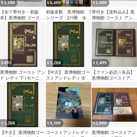
1,180
6,400
1,480
¥
¥
¥
【全て帯付き・初版
初版多数 黒博物館 3
帯付き【送料込み】黒
本】黒博物館 ゴースト
シリーズ 計9冊 全
博物館 ゴースト アンド
アンドレディ 上下2巻
巻 セット s26 666
レディ 上下巻 藤田和
セット 藤田和日郎
日郎
495
1,260
1,499
¥
¥
¥
黒博物館 ゴースト アン
【中古】 黒博物館ゴー
【ファン必読☆良品】
ド レディ 下 (モーニン
ストアンドレディ 全2
黒博物館ゴーストアン
グKC)
巻 完結 セット 藤田和
ドレディ上下巻セット
日郎 [レンタル落ち]
[コミック] [漫画]
1,260
9,300
2,000
¥
¥
¥
【中古】 黒博物館ゴー
ゴーストアンドレディ
黒博物館 ゴーストアン