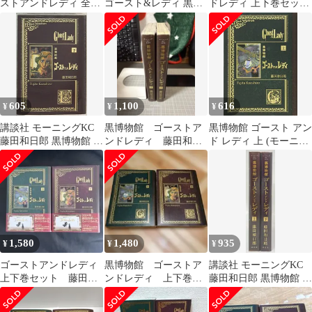
ストアンドレディ 全2
ゴースト&レディ 黒博
ドレディ 上下巻セット
巻 完結 セット 藤田和
物館 藤田和日郎 ポスト
藤田和日郎
日郎 [レンタル落ち]
カード
[コミック] [漫画]
605
1,100
616
¥
¥
¥
講談社 モーニングKC
黒博物館 ゴーストア
黒博物館 ゴースト アン
藤田和日郎 黒博物館 ゴ
ンドレディ 藤田和日
ド レディ 上 (モーニン
ーストアンドレディ 下
郎 全巻 上下
グKC)／藤田 和日郎
1,580
1,480
935
¥
¥
¥
ゴーストアンドレディ
黒博物館 ゴーストア
講談社 モーニングKC
上下巻セット 藤田和
ンドレディ 上下巻
藤田和日郎 黒博物館 ゴ
日郎 黒博物館 劇団
二冊セット 藤田和日
ーストアンドレディ 上
四季 ミュージカル
郎
下巻 セット