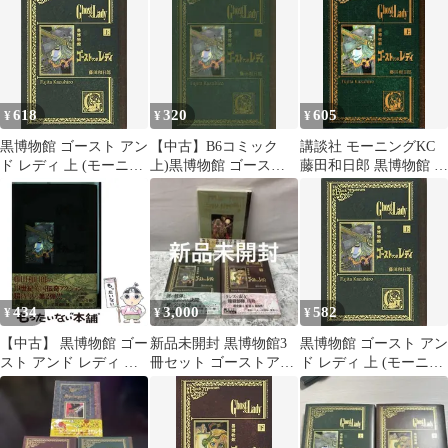
ド 3冊セット
618
320
605
¥
¥
¥
黒博物館 ゴースト アン
【中古】B6コミック
講談社 モーニングKC
ド レディ 上 (モーニン
上)黒博物館 ゴースト
藤田和日郎 黒博物館 ゴ
グKC)
アンドレディ / 藤田和
ーストアンドレディ 上
日郎
434
3,000
582
¥
¥
¥
【中古】 黒博物館 ゴー
新品未開封 黒博物館3
黒博物館 ゴースト アン
スト アンド レディ 上
冊セット ゴーストアン
ド レディ 上 (モーニン
（モーニング KC） / 藤
ドレディ 上下 三日月よ
グKC)
田 和日郎 / 講談社
怪物と踊れ