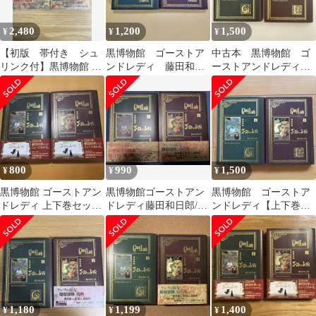
2,480
1,200
1,500
¥
¥
¥
【初版 帯付き シュ
黒博物館 ゴーストア
中古本 黒博物館 ゴ
リンク付】黒博物館 ゴ
ンドレディ 藤田和日
ーストアンドレディ
ーストアンドレディ
郎 上下
上下巻 藤田和日郎
上 下
講談社 モーニング
800
990
1,500
¥
¥
¥
黒博物館 ゴーストアン
黒博物館ゴーストアン
黒博物館 ゴーストア
ドレディ 上下巻セット
ドレディ藤田和日郎/初
ンドレディ【上下巻セ
藤田和日郎
版/上下
ット】藤田和日郎
1,180
1,199
1,400
¥
¥
¥