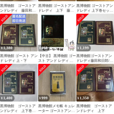
黒博物館 ゴーストア
黒博物館 ゴーストアン
黒博物館 ゴーストアン
ンドレディ 藤田和日
ドレディ 上下 藤田
ドレディ 上下巻セッ
郎 上下
和日郎
ト 藤田和日郎
1,380
468
1,199
¥
¥
¥
黒博物館 ゴースト アン
【中古】 黒博物館 ゴー
黒博物館ゴーストアン
ド レディ 上・下
スト アンド レディ 下
ドレディ藤田和日郎/初
（モーニング KC） / 藤
版/上下
田 和日郎 / 講談社
1,400
999
1,350
¥
¥
¥
黒博物館 ゴーストア
黒博物館メモ帳 キュレ
黒博物館 ゴーストア
ンドレディ 上下巻セ
ーター ゴーストアンド
ンドレディ 上下