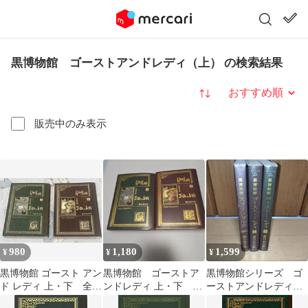
黒博物館 ゴーストアンドレディ（上） の検索結果
並び替え
販売中のみ表示
980
1,180
1,599
¥
¥
¥
黒博物館 ゴースト アン
黒博物館 ゴーストア
黒博物館シリーズ ゴ
ド レディ 上・下 全巻
ンドレディ 上・下 藤
ーストアンドレディ上
セット 藤田和日郎
田和日郎
下巻 スプリンガル