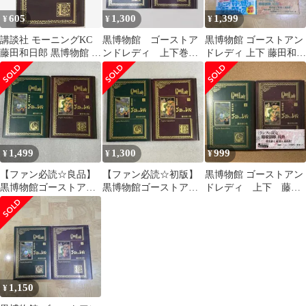
605
1,300
1,399
¥
¥
¥
講談社 モーニングKC
黒博物館 ゴーストア
黒博物館 ゴーストアン
藤田和日郎 黒博物館 ゴ
ンドレディ 上下巻セ
ドレディ 上下 藤田和日
ーストアンドレディ 下
ット（藤田和日郎）
郎
1,499
1,300
999
¥
¥
¥
【ファン必読☆良品】
【ファン必読☆初版】
黒博物館 ゴーストアン
黒博物館ゴーストアン
黒博物館ゴーストアン
ドレディ 上下 藤田
ドレディ上下巻セット
ドレディ上下巻セット
和日郎
1,150
¥