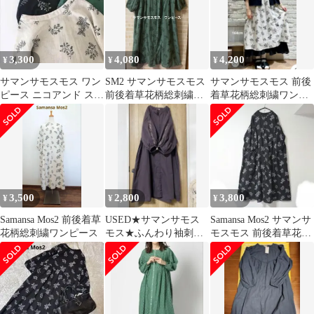
3,300
4,080
4,200
¥
¥
¥
サマンサモスモス ワン
SM2 サマンサモスモス
サマンサモスモス 前後
ピース ニコアンド スタ
前後着草花柄総刺繍ワ
着草花柄総刺繍ワンピ
ディオクリップ ネスト
ンピース グリーン
ース コットンリネン 綿
ローブセポ
麻 SM2
3,500
2,800
3,800
¥
¥
¥
Samansa Mos2 前後着草
USED★サマンサモス
Samansa Mos2 サマンサ
花柄総刺繍ワンピース
モス★ふんわり袖刺繍
モスモス 前後着草花柄
ワンピース
総刺繍ワンピース フリ
ー