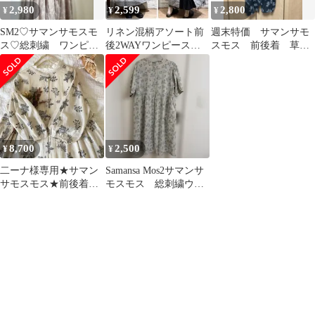
2,980
2,599
2,800
¥
¥
¥
SM2♡サマンサモスモ
リネン混柄アソート前
週末特価 サマンサモ
ス♡総刺繍 ワンピー
後2WAYワンピース
スモス 前後着 草花
ス ボタニカル キナ
チャコール サマンサ
柄総刺繍ワンピース
リ ふわり
モスモス 花柄 黒
黒
8,700
2,500
¥
¥
二ーナ様専用★サマン
Samansa Mos2サマンサ
サモスモス★前後着＊
モスモス 総刺繍ウエ
草花柄＊総刺繍ワンピ
スト切替ワンピース
ース＊羽織にも
キナリM