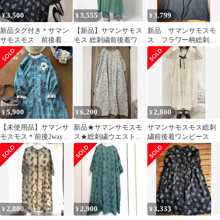
3,500
3,555
3,799
¥
¥
¥
新品タグ付き＊サマン
【新品】サマンサモス
新品 サマンサモスモ
サモスモス 前後着草
モス 総刺繍前後着ワン
ス フラワー柄総刺繍
花柄刺繍ワンピース
ピース
ワンピース
5,900
6,200
2,800
¥
¥
¥
【未使用品】サマンサ
新品★サマンサモスモ
サマンサモスモス総刺
モスモス＊前後2way綿
ス★総刺繍ウエスト切
繍前後着ワンピース
麻総刺繍ワンピース ★
替ワンピース★キナリ
グリーン
★Mサイズ
2,800
2,900
3,333
¥
¥
¥