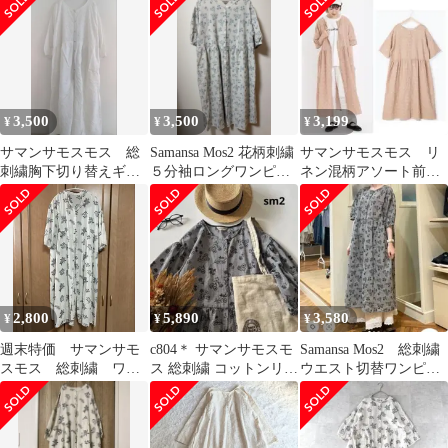
ン
3,500
3,500
3,199
¥
¥
¥
サマンサモスモス 総
Samansa Mos2 花柄刺繍
サマンサモスモス リ
刺繍胸下切り替えギャ
５分袖ロングワンピー
ネン混柄アソート前後
ザーワンピース ホワ
ス
2WAYワンピース 花
イト
柄 オレンジ 半袖
2,800
5,890
3,580
¥
¥
¥
週末特価 サマンサモ
c804＊ サマンサモスモ
Samansa Mos2 総刺繍
スモス 総刺繍 ワン
ス 総刺繍 コットンリネ
ウエスト切替ワンピー
ピース
ン 前開きワンピース
ス 花柄 リネン混
ロング丈