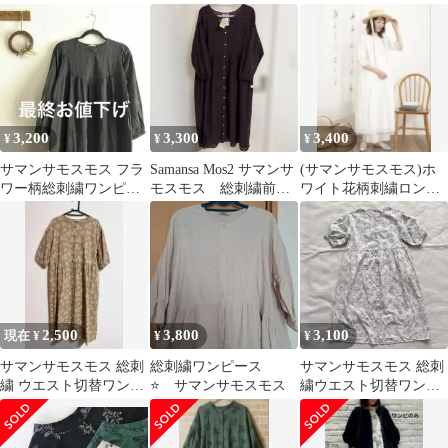
繍ワンピース★ブラッ
ワンピース＊羽織にも
スト切替ワンピース
ク
綿麻 羽織り 幅広
3,200
3,300
3,400
¥
¥
¥
サマンサモスモス フラ
Samansa Mos2 サマンサ
(サマンサモスモス)ホ
ワー柄総刺繍ワンピー
モスモス 総刺繍前後
ワイト花柄刺繍ロング
ス
着ワンピース ブラウ
ワンピース
ン
2,500
3,800
3,100
現在 ¥
¥
¥
サマンサモスモス 総刺
総刺繍ワンピース
サマンサモスモス 総刺
繍 ウエスト切替ワンピ
⭐ サマンサモスモス
繍ウエスト切替ワンピ
ース ベージュ シャツワ
ース キナリ ロングワン
ンピース
ピース ロング