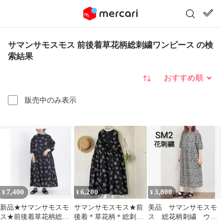
サマンサモスモス 前後着草花柄総刺繍ワンピース の検
索結果
並び替え
販売中のみ表示
7,400
6,200
3,800
¥
¥
¥
新品★サマンサモスモ
サマンサモスモス★前
美品 サマンサモスモ
ス★前後着草花柄総刺
後着＊草花柄＊総刺繍
ス 総花柄刺繍 ウエ