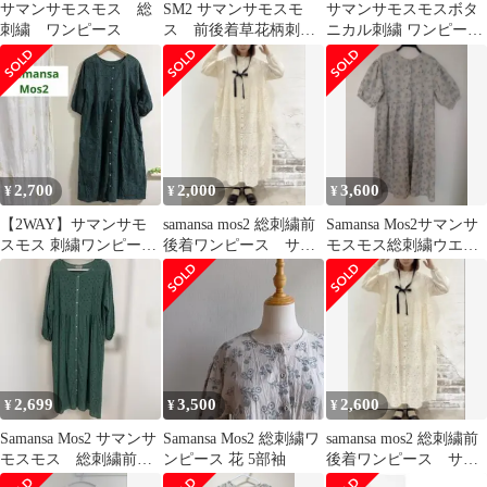
サマンサモスモス 総
SM2 サマンサモスモ
サマンサモスモスボタ
刺繍 ワンピース
ス 前後着草花柄刺繍
ニカル刺繍 ワンピース
ワンピース
ブラック
2,700
2,000
3,600
¥
¥
¥
【2WAY】サマンサモ
samansa mos2 総刺繍前
Samansa Mos2サマンサ
スモス 刺繍ワンピース
後着ワンピース サマ
モスモス総刺繍ウエス
グリーン 羽織り 綿
ンサモスモス
ト切替ワンピース キナ
100%
リ 麻
2,699
3,500
2,600
¥
¥
¥
Samansa Mos2 サマンサ
Samansa Mos2 総刺繍ワ
samansa mos2 総刺繍前
モスモス 総刺繍前後
ンピース 花 5部袖
後着ワンピース サマ
着ワンピース グリー
ンサモスモス