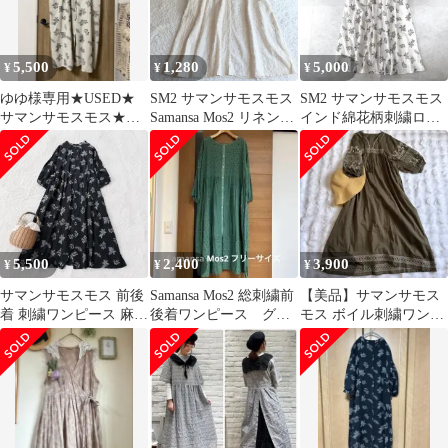
5,500
1,280
5,000
¥
¥
¥
ゆゆ様専用★USED★
SM2 サマンサモスモス
SM2 サマンサモスモス
サマンサモスモス★前
Samansa Mos2 リネン混
インド綿花柄刺繍ロン
後着草花柄総刺繍ワン
ノーカラー ワンピース
グシャツワンピース 前
ピース★キナリ
生成り シャツワンピー
後着2way
ス 花柄 刺繍 総柄 ロン
グ丈 ワンピース ゆった
り コットン 7分袖 ポケ
ット 洗える F フリーサ
イズ アイボリー
5,500
2,400
3,900
¥
¥
¥
サマンサモスモス 前後
Samansa Mos2 総刺繍前
【美品】サマンサモス
着 刺繍ワンピース 麻混
後着ワンピース グリ
モス ボイル刺繍ワンピ
ゆったり ナチュラル 春
ーン
ース カーキ SM2 イン
夏
ド綿