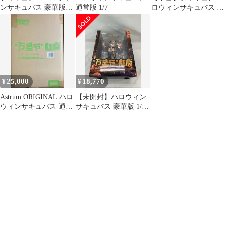
ンサキュバス 豪華版
通常版 1/7
ロウィンサキュバス 豪
ORIGINAL DESIGN
華版 「ORIGINAL
ART
DESIGN ART-オリジナ
ル・デザイン・アー
ト-」 1/7 PVC＆ABS製
塗装済み完成品
25,000
18,770
¥
¥
Astrum ORIGINAL ハロ
【未開封】ハロウィン
ウィンサキュバス 通常
サキュバス 豪華版 1/7
版 フィギュア
PVC＆ABS製
ORIGINAL DESIGN
ART-オリジナル・デザ
イン・アート-