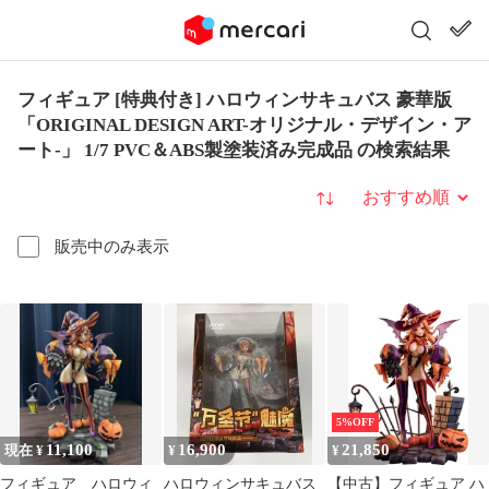
フィギュア [特典付き] ハロウィンサキュバス 豪華版
「ORIGINAL DESIGN ART-オリジナル・デザイン・ア
ート-」 1/7 PVC＆ABS製塗装済み完成品 の検索結果
並び替え
販売中のみ表示
5%OFF
11,100
16,900
21,850
現在 ¥
¥
¥
フィギュア ハロウィ
ハロウィンサキュバス
【中古】フィギュア ハ