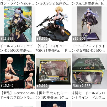
ロントライン VSK-94
ン☆OTs-14☆紫雨心☆
ン S.A.T.8 重傷Ver. 1/7
フィギュア 重傷ve
重傷ver.
スケール フィギュア
11,999
8,600
16,600
¥
¥
¥
ドールズフロントライ
【中古】フィギュア
ドールズフロントライ
ン 416 MOD3重傷ver.
VSK-94 重傷Ver. 「ドー
ン 少女前线 416 MOD3
フィギュア
ルズフロントライン」
重傷Ver. 開封品
1/6 プラスチック製塗装
済み完成品
GOODSMILE ONLINE
SHOP＆Amazon.co.jp＆
あみあみ限定
15,540
5,060
7,777
¥
¥
現在 ¥
【新品】 Reverse Studio
未開封品 わんだらー 一
未開封 ドールズフロ
ドールズフロントライ
〇〇式 重傷ver. 1/7 ド
ントライン ドルフ
ン OTs-14 紫雨心 重傷
ールズフロントライン
ロ 一〇〇式 重傷ver.
Ver. フィギュア