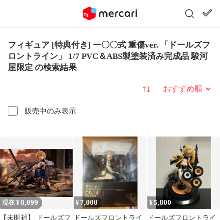
フィギュア [特典付き] 一〇〇式 重傷ver. 「ドールズフ
ロントライン」 1/7 PVC＆ABS製塗装済み完成品 駿河
屋限定 の検索結果
並び替え
販売中のみ表示
8,099
7,000
5,800
現在 ¥
¥
¥
【未開封】 ドールズフ
ドールズフロントライ
ドールズフロントライ