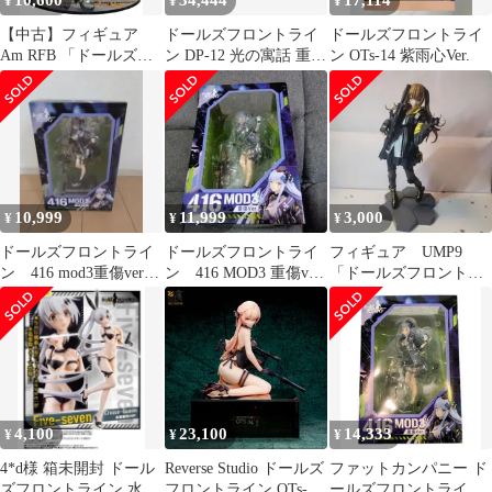
10,600
34,444
17,114
¥
¥
¥
【中古】フィギュア
ドールズフロントライ
ドールズフロントライ
Am RFB 「ドールズフ
ン DP-12 光の寓話 重傷
ン OTs-14 紫雨心Ver.
ロントライン」 1/7
ver フィギュア
PVC＆ABS製塗装済み
完成品
10,999
11,999
3,000
¥
¥
¥
ドールズフロントライ
ドールズフロントライ
フィギュア UMP9
ン 416 mod3重傷ver
ン 416 MOD3 重傷ver
「ドールズフロントラ
フィギュア
フィギュア
イン」 1/7
4,100
23,100
14,333
¥
¥
¥
4*d様 箱未開封 ドール
Reverse Studio ドールズ
ファットカンパニー ド
ズフロントライン 水着
フロントライン OTs-14
ールズフロントライン