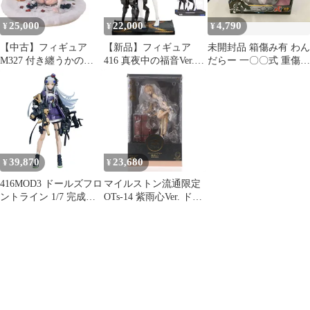
25,000
22,000
4,790
¥
¥
¥
【中古】フィギュア
【新品】フィギュア
未開封品 箱傷み有 わん
M327 付き纏うかの影
416 真夜中の福音Ver.
だらー 一〇〇式 重傷
ver 「ドールズフロント
「ドールズフロントラ
ver. 1/7 ドールズフロン
ライン」 1/7 塗装済み
イン」 1/7 PVC＆ABS
トライン
完成品
製塗装済み完成品
39,870
23,680
¥
¥
416MOD3 ドールズフロ
マイルストン流通限定
ントライン 1/7 完成品
OTs-14 紫雨心Ver. ドー
フィギュア キューズQ
ルズフロントライン 1/8
完成品 フィギュア
Reverse Studio(リバース
スタジオ)