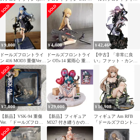
重傷Ver. 定価19250円
紫雨心 重傷Ver.
1/7 416 MOD3 重傷Ver.
フィギュア
9,000
4,000
42,460
¥
¥
¥
ドールズフロントライ
ドールズフロントライ
【中古】「非常に良
ン 416 MOD3 重傷Ver.
ン OTs-14 紫雨心 重傷
い」ファット・カンパ
1/7 完成品フィギュア
フィギュア
ニー ドールズフロント
ライン ST AR-15 1/7ス
ケール ABS&PVC製 塗
装済み完成品フィギュ
ア
7,000
29,000
16,908
¥
¥
¥
【新品】VSK-94 重傷
【新品】フィギュア
フィギュア Am RFB
Ver. 「ドールズフロン
M327 付き纏うかの影
「ドールズフロントラ
トライン」 1/6
ver 「ドールズフロント
イン」 1/7 PVC&ABS製
ライン」 1/7 塗装済み
塗装済み完成品【14日