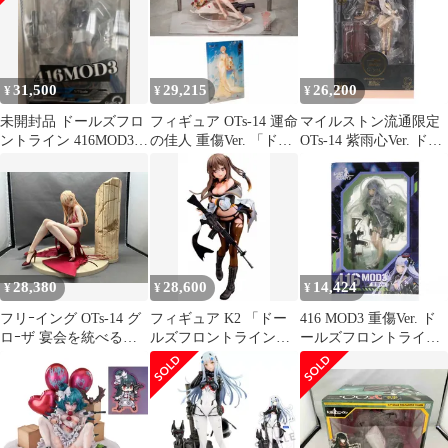
完成品
以内発送】
31,500
29,215
26,200
¥
¥
¥
未開封品 ドールズフロ
フィギュア OTs-14 運命
マイルストン流通限定
ントライン 416MOD3
の佳人 重傷Ver. 「ドー
OTs-14 紫雨心Ver. ドー
1/7 フィギュア キュー
ルズフロントライン」
ルズフロントライン 1/8
ズ
1/7 塗装済み完成品【14
完成品 フィギュア
日以内発送】
Reverse Studio(リバース
スタジオ)
28,380
28,600
14,424
¥
¥
¥
フリｰイング OTs-14 グ
フィギュア K2 「ドー
416 MOD3 重傷Ver. ド
ロｰザ 宴会を統べる者
ルズフロントライン」
ールズフロントライン
重傷Ver. 1/4 ドｰルズフ
1/7 PVC&ABS製塗装済
1/7 完成品 フィギュア
ロントライン
み完成品【14日以内発
Phat!(ファット・カンパ
送】
ニー)