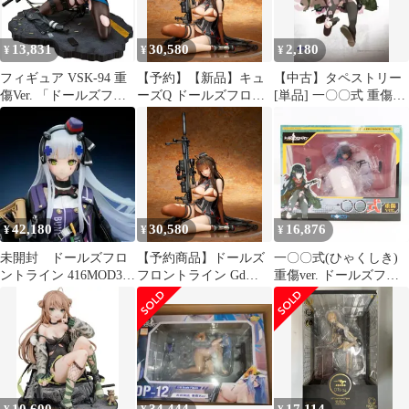
可・北海道不可】
13,831
30,580
2,180
¥
¥
¥
フィギュア VSK-94 重
【予約】【新品】キュ
【中古】タペストリー
傷Ver. 「ドールズフロ
ーズQ ドールズフロン
[単品] 一〇〇式 重傷
ントライン」 1/6 プラ
トライン 1/7 Gd DSR-
ver. A3タペストリー
スチック製塗装済み完
50 重傷版【正規品】
「ドールズフロントラ
成品 GOODSMILE
イン 一〇〇式 重傷ver.
ONLINE
1/7 PVC＆ABS製塗装済
SHOP&Amazon.co.jp&
み完成品 駿河屋限定
あみあみ限定【14日以
版」 同梱特典
内発送】
42,180
30,580
16,876
¥
¥
¥
未開封 ドールズフロ
【予約商品】ドールズ
一〇〇式(ひゃくしき)
ントライン 416MOD3
フロントライン Gd
重傷ver. ドールズフロ
1/7 フィギュア[キュー
DSR-50 重傷版【箱あ
ントライン 1/7 完成品
ズQ]
り】【正規品】キュー
フィギュア わんだらー
ズQ