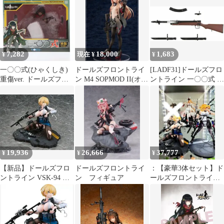
7,282
18,000
1,683
¥
現在 ¥
¥
一〇〇式(ひゃくしき)
ドールズフロントライ
[LADF31]ドールズフロ
重傷ver. ドールズフロ
ン M4 SOPMOD II(オリ
ントライン 一〇〇式 タ
ントライン 1/7 完成品
ジナル版) 1/7 完成品
イプ 1/12 プラモデル
フィギュア わんだらー
19,936
26,666
37,777
¥
¥
¥
【新品】ドールズフロ
ドールズフロントライ
：【豪華3体セット】ド
ントライン VSK-94 重
ン フィギュア
ールズフロントライ
傷Ver. 1/6スケール 完成
ン・美少女フィギュア
品フィギュア ファッ
ト・カンパニー Dolls'
Frontline【代引き不