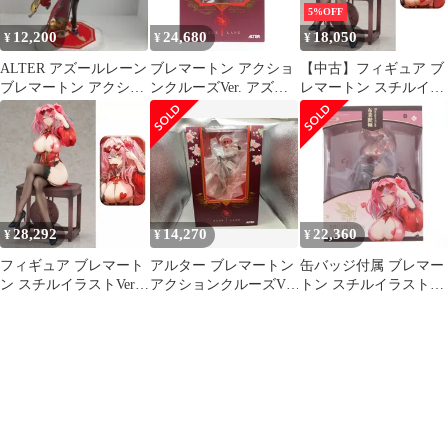
5%OFF
12,200
24,680
18,050
¥
¥
¥
ALTER アズールレーン
ブレマートン アクショ
【中古】フィギュア ブ
ブレマートン アクショ
ンクルーズVer. アズー
レマートン スチルイラ
ンクルーズVer.
ルレーン 1/7 完成品 フ
ストVer. 「アズールレ
ィギュア アルター
ーン」 1/7 PVC＆ABS
製塗装済み完成品
28,292
14,270
22,360
¥
¥
¥
フィギュア ブレマート
アルター ブレマートン
缶バッジ付属 ブレマー
ン スチルイラストVer.
アクションクルーズVer.
トン スチルイラスト
「アズールレーン」 1/7
1/7 アズールレーン
Ver. アズールレーン 1/7
PVC&ABS製塗装済み
完成品 フィギュア
完成品【10日以内発
APEX(エーペックス)
送】