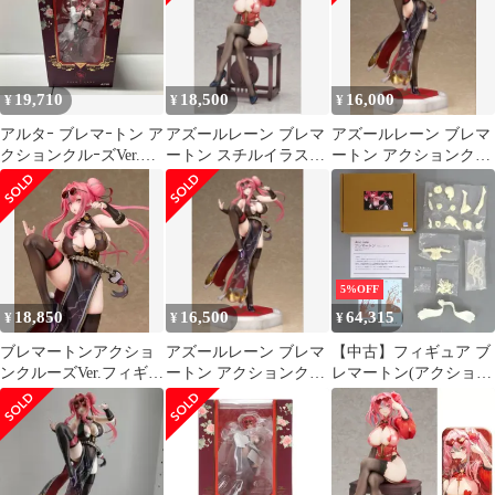
製塗装済み完成品
19,710
18,500
16,000
¥
¥
¥
アルタｰ ブレマｰトン ア
アズールレーン ブレマ
アズールレーン ブレマ
クションクルｰズVer.
ートン スチルイラスト
ートン アクションクル
1/7 アズｰルレｰン
Ver. 1/7 完成品フィギュ
ーズVer. 1/7 アルター
ア
5%OFF
18,850
16,500
64,315
¥
¥
¥
ブレマートンアクショ
アズールレーン ブレマ
【中古】フィギュア ブ
ンクルーズVer.フィギュ
ートン アクションクル
レマートン(アクション
ア アズールレーン1/7
ーズVer. 1/7 フィギュア
クルーズ) 「アズール
レーン」 ガレージキッ
ト