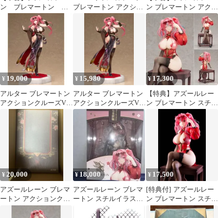
ン ブレマートン
ブレマートン アクショ
ン ブレマートン アクシ
熱々トレーニング 1/7
ンクルーズVer
ョンクルーズVer. フィ
スケールフィギュア
ギュア
19,000
15,980
17,300
¥
¥
¥
アルター ブレマートン
アルター ブレマートン
【特典】アズールレー
アクションクルーズVer.
アクションクルーズVer.
ン ブレマートン スチル
1/7 アズールレーン
1/7 アズールレーン
イラストVer. 1/7 フィギ
ュア
20,000
18,000
17,500
¥
¥
¥
アズールレーン ブレマ
アズールレーン ブレマ
[特典付] アズールレー
ートン アクションクル
ートン スチルイラスト
ン ブレマートン スチル
ーズVer. 1/7 フィギュア
ver フィギュア 1/7
イラストVer.1/7フィギ
ュア