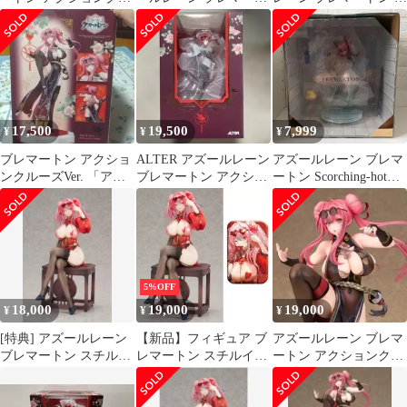
ーズVer. 1/7スケール完
ン アクションクルーズ
クションクルーズVer.
成品
Ver.
フィギュア
17,500
19,500
7,999
¥
¥
¥
ブレマートン アクショ
ALTER アズールレーン
アズールレーン ブレマ
ンクルーズVer. 「アズ
ブレマートン アクショ
ートン Scorching-hot
ールレーン」 1/7
ンクルーズVer. 1/7
Training
PVC&…
5%OFF
18,000
19,000
19,000
¥
¥
¥
[特典] アズールレーン
【新品】フィギュア ブ
アズールレーン ブレマ
ブレマートン スチルイ
レマートン スチルイラ
ートン アクションクル
ラストVer.1/7フィギュ
ストVer. 「アズールレ
ーズVer. 1/7 フィギュア
ア
ーン」 1/7 PVC＆ABS