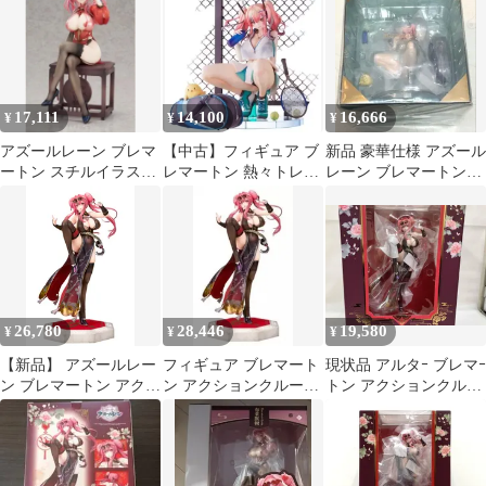
17,111
14,100
16,666
¥
¥
¥
アズールレーン ブレマ
【中古】フィギュア ブ
新品 豪華仕様 アズール
ートン スチルイラスト
レマートン 熱々トレー
レーン ブレマートン
Ver. 1/7 完成品フィギュ
ニング 「アズールレー
熱々トレーニング 完成
ア
ン」 1/7 塗装済み完成
品フィギュア
品
26,780
28,446
19,580
¥
¥
¥
【新品】 アズールレー
フィギュア ブレマート
現状品 アルタｰ ブレマｰ
ン ブレマートン アクシ
ン アクションクルーズ
トン アクションクルｰ
ョンクルーズVer.完成品
Ver. 「アズールレー
ズVer. 1/7 アズｰルレｰン
フィギュア 佐賀
ン」 1/7 PVC&ABS製塗
装済み完成品【10日以
内発送】