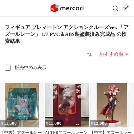
フィギュア ブレマートン アクションクルーズVer. 「ア
ズールレーン」 1/7 PVC＆ABS製塗装済み完成品 の検
索結果
並び替え
販売中のみ表示
11,500
11,000
12,000
¥
¥
¥
【中古】アズールレー
ALTERアズールレーン
【中古】アズールレー