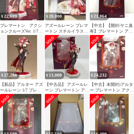
22,699
20,000
21,064
¥
¥
¥
ブレマートン アクシ
アズールレーン ブレマ
【中古】【開封/ヤニ臭
ョンクルーズVer. 1/7
ートン スチルイラスト
有】ブレマートン アク
Scale
Ver. フィギュア
ションクルーズVer.
「アズールレーン」 1/7
PVC＆ABS製塗装済み
完成品[95]
27,280
13,000
24,232
¥
¥
¥
【新品】アルター アズ
【中古品】 アズールレ
【中古】未開封)アルタ
ールレーン 1/7 ブレマ
ーン ブレマートン アク
ー ブレマートン アクシ
ートン アクションクル
ションクルーズVer. 1/7
ョンクルーズVer.「アズ
ーズVer.【正規品】
【053-260513-NS-06-
ールレーン」1/7[69]
tei】