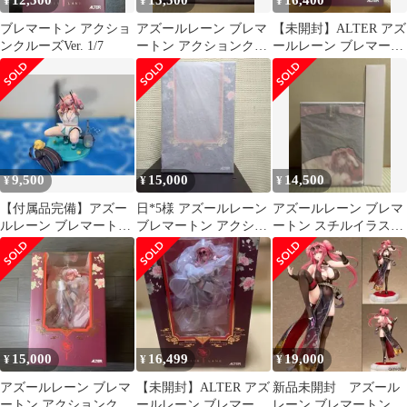
12,500
15,500
16,400
¥
¥
¥
ブレマートン アクショ
アズールレーン ブレマ
【未開封】ALTER アズ
ンクルーズVer. 1/7
ートン アクションクル
ールレーン ブレマート
ーズVer. 1/7 フィギュア
ン アクションクルーズ
Ver.
9,500
15,000
14,500
¥
¥
¥
【付属品完備】アズー
日*5様 アズールレーン
アズールレーン ブレマ
ルレーン ブレマートン
ブレマートン アクショ
ートン スチルイラスト
熱々トレーニング 1/7
ンクルーズVer. 1/7 フィ
Ver. 1/7
通常版
15,000
16,499
19,000
¥
¥
¥
アズールレーン ブレマ
【未開封】ALTER アズ
新品未開封 アズール
ートン アクションクル
ールレーン ブレマート
レーン ブレマートン ア