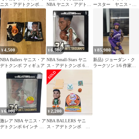
ニス・アデトクンボ
NBA ヤニス・アデトク
ースター ヤニス・ア
「NBAコレクション」
ンボ 6インチ フィギュ
デトクンボ フィギュ
リアルマスターピース
ア 海外限定
ア
1/6 コレクティブルフィ
ギュア
4,500
6,500
85,980
¥
¥
¥
NBA Ballers ヤニス・ア
NBA Small-Stars ヤニ
新品) ジョーダン・ク
デトクンボ フィギュア
ス・アデトクンボ 6イ
ラークソン 1/6 作家作
ンチ フィギュア
ユタ・ジャズ フィギュ
ア (ホットトイズ × 作
家作)
6,000
2,200
¥
¥
激レア NBA ヤニス・ア
NBA BALLERS ヤニ
デトクンボ 6インチ フ
ス・アデトクンボ フ
ィギュア バスケ 海外限
ィギュア 34番
定