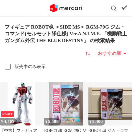
フィギュア ROBOT魂 ＜SIDE MS＞ RGM-79G ジム・
コマンド(モルモット隊仕様) Ver.A.N.I.M.E. 「機動戦士
ガンダム外伝 THE BLUE DESTINY」 の検索結果
並び替え
販売中のみ表示
5%OFF
4,465
5,500
5,400
¥
¥
¥
【中古】フィギュア
ROBOT魂 RGM-79G ジ
ROBOT魂 ジム・コマ