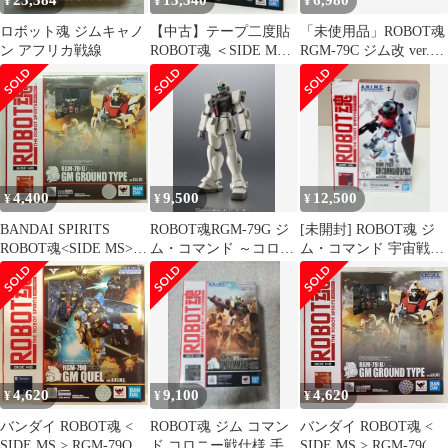
23,384
13,540
6,980
¥
¥
¥
ロボット魂 ジムキャノ
【中古】テープ二度貼
「未使用品」ROBOT魂
ン アフリカ戦線
ROBOT魂 ＜SIDE MS
RGM-79C ジム改 ver.
＞ RGM-79SC ジム・ス
A.N.I.M.E.
ナイパーカスタム (ジ
ャブロー防衛隊仕様)
ver. A.N.I.M.E. バンダ
イ[17]
4,400
9,500
12,500
¥
¥
¥
BANDAI SPIRITS
ROBOT魂RGM-79G ジ
[未開封] ROBOT魂 ジ
ROBOT魂<SIDE MS>
ム・コマンド ～コロニ
ム・コマンド 宇宙戦仕
バンダイスピリッツ版
ー戦仕様～
様ver.A.N.I.M.E.
RGM-79(G) 陸戦型ジム
ver. A.N.I.M.E.
4,620
9,100
4,620
¥
¥
¥
バンダイ ROBOT魂 <
ROBOT魂 ジム コマン
バンダイ ROBOT魂 <
SIDE MS > RGM-79Q
ド コロニー戦仕様 手首
SIDE MS > RGM-79(G)