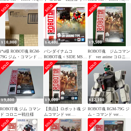
ジム・クゥエル ver.
F欠品
陸戦型ジム ver.
A.N.I.M.E.
A.N.I.M.E.
10,000
4,400
9,500
¥
¥
¥
i*u様 ROBOT魂 RGM-
バンダイナムコ
ROBOT魂 ジムコマン
79G ジム・コマンド ver
ROBOT魂 < SIDE MS >
ド ver anime コロニー
ANIME コロ
機動戦士ガンダム 第
戦仕様
08MS小隊 RGM-79(G)
陸戦型ジム ver.
A.N.I.M.E. バンナム版
9,800
9,000
12,100
¥
¥
¥
ROBOT魂 ジム コマン
【美品】ロボット魂 ジ
ROBOT魂 RGM-79G ジ
ド コロニー戦仕様
ムコマンド ver.
ム・コマンド ver
A.N.I.M.E. コロニー戦
ANIME コロニー戦仕様
仕様