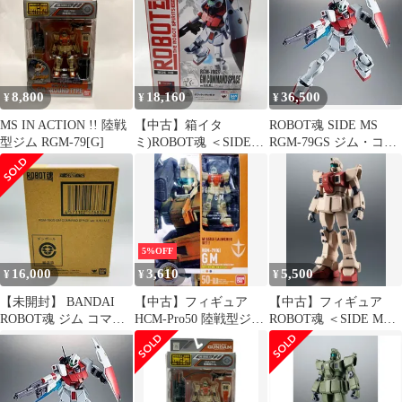
完成品 可動フィギュア
～コロニー戦仕様～
A.N.I.M.E. 「機動戦士
バンダイスピリッツ
「機動戦士ガンダム
ガンダム 第08MS小
0080 ポケットの中の戦
隊」 魂ウェブ商店限定
争」 魂ウェブ商店限定
8,800
18,160
36,500
¥
¥
¥
MS IN ACTION !! 陸戦
【中古】箱イタ
ROBOT魂 SIDE MS
型ジム RGM-79[G]
ミ)ROBOT魂 ＜SIDE
RGM-79GS ジム・コマ
MS＞ ジムコマンド宇
ンド宇宙戦仕様 ver.
宙戦仕様[90]
A.N.I.M.E. 機動戦士ガ
ンダム0080 ポケットの
中の戦争
5%OFF
16,000
3,610
5,500
¥
¥
¥
【未開封】 BANDAI
【中古】フィギュア
【中古】フィギュア
ROBOT魂 ジム コマン
HCM-Pro50 陸戦型ジム
ROBOT魂 ＜SIDE MS
ド 宇宙戦仕様 Ver.
「機動戦士ガンダム第
＞ RGM-79(G) 陸戦型ジ
A.N.I.M.E. フィギュア /
08MS小隊」
ム ver. A.N.I.M.E. 「機
バンダイ ロボット魂
動戦士ガンダム 第
RGM-79GS GM
08MS小隊」