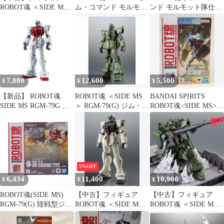
ROBOT魂 ＜SIDE MS
ム・コマンド モルモッ
ンド モルモット隊仕様
＞ RGM-79G ジム・コ
ト隊仕様
ver. A.N.I.M.E
マンド(モルモット隊仕
様) Ver.A.N.I.M.E. 「機
動戦士ガンダム外伝
THE BLUE DESTINY」
7,800
12,600
5,500
¥
¥
¥
【新品】 ROBOT魂
ROBOT魂 ＜SIDE MS
BANDAI SPIRITS
SIDE MS RGM-79G ジ
＞ RGM-79(G) ジム・ス
ROBOT魂<SIDE MS>
ム・コマンド(モルモッ
ナイパー ver.
機動戦士ガンダム外伝
ト隊仕様) ver.
A.N.I.M.E.
THE BLUE DESTINY
A.N.I.M.E. 塗装済みフ
RGM-79G ジム・コマン
ィギュア 倉庫
ド(モルモット隊仕様)
ver. A.N.I.M.E.
5%OFF
6,434
11,400
10,900
¥
¥
¥
ROBOT魂(SIDE MS)
【中古】フィギュア
【中古】フィギュア
RGM-79(G) 陸戦型ジム
ROBOT魂 ＜SIDE MS
ROBOT魂 ＜SIDE MS
ver. A.N.I.M.E. 機動戦
＞ RGM-79G ジム・コ
＞ RGM-79(G) ジム・ス
士ガンダム第08MS小隊
マンド ver. A.N.I.M.E.
ナイパー ver.