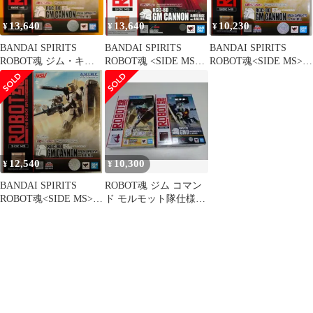
13,640
13,640
10,230
¥
¥
¥
BANDAI SPIRITS
BANDAI SPIRITS
BANDAI SPIRITS
ROBOT魂 ジム・キャ
ROBOT魂 <SIDE MS>
ROBOT魂<SIDE MS>
ノン アフリカ戦線仕様
RGC-80 ジム・キャノ
機動戦士ガンダムMSV
ver.A.N.I.M.E.
ン ジャブロー基地仕様
ジム・キャノン アフリ
ver. A.N.I.M.E.
カ戦線仕様
ver.A.N.I.M.E. SP
12,540
10,300
¥
¥
BANDAI SPIRITS
ROBOT魂 ジム コマン
ROBOT魂<SIDE MS>
ド モルモット隊仕様、
機動戦士ガンダムMSV
ジムⅡ 地球連邦軍仕様
ジム・キャノン アフリ
カ戦線仕様
ver.A.N.I.M.E. SP