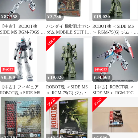
COMMAND SPACE
87,758
3,786
19,020
¥
¥
¥
【中古】 ROBOT魂
バンダイ 機動戦士ガン
ROBOT魂 ＜SIDE MS
SIDE MS RGM-79GS ジ
ダム MOBILE SUIT IN
＞ RGM-79(G) ジム・ス
ム・コマンド宇宙戦仕
ACTION!! MG RGM-79
ナイパー ver.
様 ver. A.N.I.M.E. 機動
(G)陸戦ジム フィギュ
A.N.I.M.E.
戦士ガンダム0080 ポケ
ア
ットの中の戦争
5%OFF
10%OFF
8,360
19,020
34,668
¥
¥
¥
【中古】フィギュア
ROBOT魂 ＜SIDE MS
【中古】ROBOT魂 ＜
ROBOT魂＜SIDE MS＞
＞ RGM-79(G) ジム・ス
SIDE MS＞ RGM-79GS
RGM-79D ジム寒冷地仕
ナイパー ver.
ジム・コマンド宇宙戦
様 Ver.A.N.I.M.E. 「機
A.N.I.M.E.
仕様 ver. A.N.I.M.E. 機
動戦士ガンダム0080 ポ
動戦士ガンダム0080 ポ
ケットの中の戦争」
ケットの中の戦争