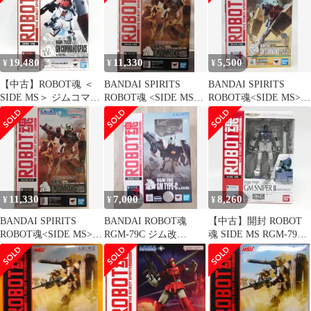
19,480
11,330
5,500
¥
¥
¥
【中古】ROBOT魂 ＜
BANDAI SPIRITS
BANDAI SPIRITS
SIDE MS＞ ジムコマン
ROBOT魂 <SIDE MS>
ROBOT魂<SIDE MS>
ド宇宙戦仕様[69]
RGM-79G ジム・コマン
機動戦士ガンダム外伝
ド ver. A.N.I.M.E. ~コロ
THE BLUE DESTINY
ニー戦仕様~
RGM-79G ジム・コマン
ド(モルモット隊仕様)
ver. A.N.I.M.E.
11,330
7,000
8,260
¥
¥
¥
BANDAI SPIRITS
BANDAI ROBOT魂
【中古】開封 ROBOT
ROBOT魂<SIDE MS>
RGM-79C ジム改
魂 SIDE MS RGM-79SP
機動戦士ガンダム0080
ver.A.N.I.M.E.
ジム･スナイパーII ホワ
ポケットの中の戦争
イト･ディンゴ隊仕様機
RGM-79G ジム・コマン
機動戦士ガンダム外伝
ド ver. A.N.I.M.E. ~コロ
コロニーの落ちた池
ニー戦仕様~
で…[17]