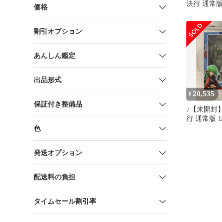
決行 通常版 
価格
ORIGINAL
CORP. SIKI
割引オプション
あんしん鑑定
出品形式
20,535
¥
保証付き整備品
♪【未開封】
行 通常版 1/7 ORIGI
DESIGN 
色
ル・デザイ
＊同梱不可
発送オプション
配送料の負担
タイムセール割引率