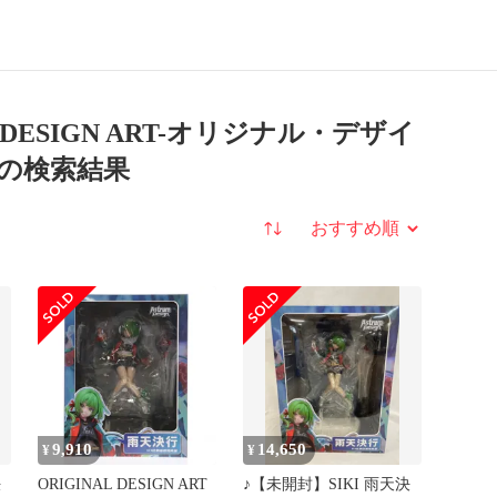
アート-」
1/7
PVC＆ABS製塗装済み完成品
 DESIGN ART-オリジナル・デザイ
品 の検索結果
並び替え
9,910
14,650
¥
¥
決
ORIGINAL DESIGN ART
♪【未開封】SIKI 雨天決