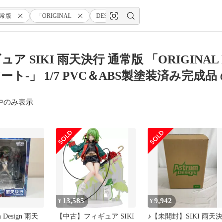
常版
「ORIGINAL
DESIGN
ART-オリジナル・デザイン・
ア SIKI 雨天決行 通常版 「ORIGINAL
ート-」 1/7 PVC＆ABS製塗装済み完成
中のみ表示
13,585
9,942
¥
¥
 Design 雨天
【中古】フィギュア SIKI
♪【未開封】SIKI 雨天