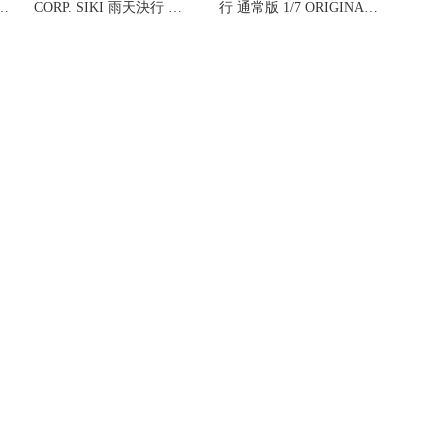
CORP. SIKI 雨天決行 通
行 通常版 1/7 ORIGINAL
常版 1/7 完成品 フィギュ
DESIGN ART-オリジナ
■
ア Astrum Design(アスト
ル・デザイン・アート-■
ラムデザイン)
＊同梱不可