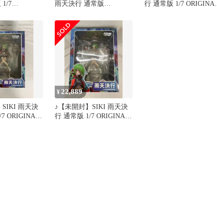
1/7
雨天決行 通常版
行 通常版 1/7 ORIGINAL
 DESIGN ART
「ORIGINAL DESIGN
DESIGN ART-オリジナ
ART-オリジナル・デザイ
ル・デザイン・アート-
ン・アート-」 1/7 PVC＆
＊同梱不可
ABS製塗装済み完成品
22,889
¥
SIKI 雨天決
♪【未開封】SIKI 雨天決
NAL
行 通常版 1/7 ORIGINAL
ART-オリジナ
DESIGN ART-オリジナ
ン・アート-■
ル・デザイン・アート-■
＊同梱不可