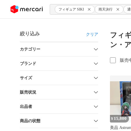
ンツにスキップ
フィギュア SIKI
雨天決行
通
絞り込み
フィギュ
クリア
ン・ア
カテゴリー
販売
ブランド
サイズ
販売状況
出品者
15,800
¥
商品の状態
美品 Astrum