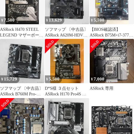
7,500
13,629
5,700
¥
¥
¥
ASRock H470 STEEL
ソフマップ 〔中古品〕
【BIOS確認済】
LEGEND マザーボード
ASRock A620M-HDV／
ASRock B75M+i7-3770
本体
M.2+【344】
セット CPU付
15,729
5,500
7,000
¥
¥
¥
ソフマップ 〔中古品〕
D*S様 ３点セット
ASRock 専用
ASRock B760M Pro-
ASRock H170 Pro4S マ
A【344】
ザーボード CPU