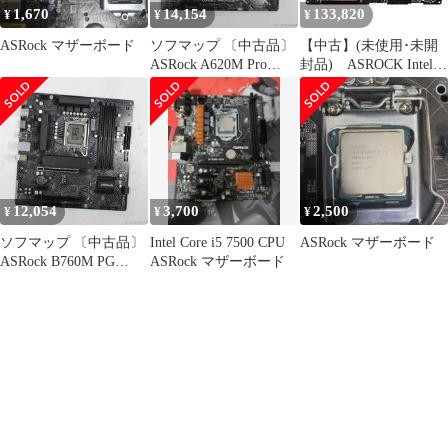
1,670
14,154
133,820
¥
¥
¥
ASRock マザーボード
ソフマップ 〔中古品〕
【中古】(未使用･未開
ASRock A620M Pro
封品) ASROCK Intel
RS【344】
H170チップセット搭載
マザーボード LGA1151
ATX DDR4 M.2 HDMI
(H170 PRO4S) df5ndr3
12,054
3,700
2,500
¥
¥
¥
ソフマップ 〔中古品〕
Intel Core i5 7500 CPU
ASRock マザーボード
ASRock B760M PG
ASRock マザーボード
Lightning／D4【262】