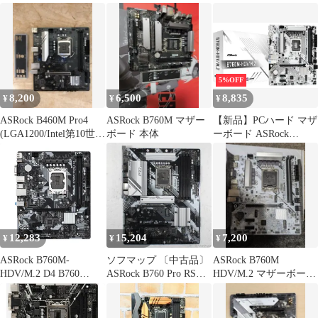
ジャンク扱い
インテル LGA1700
セット
5%OFF
8,200
6,500
8,835
¥
¥
¥
ASRock B460M Pro4
ASRock B760M マザー
【新品】PCハード マザ
(LGA1200/Intel第10世
ボード 本体
ーボード ASRock
代)
B760M-HDV/M.2
12,283
15,204
7,200
¥
¥
¥
ASRock B760M-
ソフマップ 〔中古品〕
ASRock B760M
HDV/M.2 D4 B760
ASRock B760 Pro RS／
HDV/M.2 マザーボード
LGA1700 DDR4 PCIe
D4【344】
本体
4.0 M.2 Wi-FI