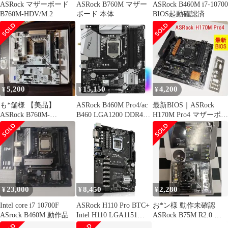
ASRock マザーボード
ASRock B760M マザー
ASRock B460M i7-10700
B760M-HDV/M.2
ボード 本体
BIOS起動確認済
5,200
15,150
4,200
¥
¥
¥
も*舗様 【美品】
ASRock B460M Pro4/ac
最新BIOS｜ASRock
ASRock B760M-
B460 LGA1200 DDR4-
H170M Pro4 マザーボー
HDV/M.2 (DDR5対応・
2933 PCIe 3.0 Wi-FI
ド LGA1151
付属
23,000
8,450
2,280
¥
¥
¥
Intel core i7 10700F
ASRock H110 Pro BTC+
お*ン様 動作未確認
ASrock B460M 動作品
Intel H110 LGA1151
ASRock B75M R2.0 マ
DDR4-2400 32GB M.2
ザーボード ＆i7-37