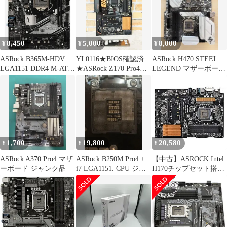
8,450
5,000
8,000
¥
¥
¥
ASRock B365M-HDV
YL0116★BIOS確認済
ASRock H470 STEEL
LGA1151 DDR4 M-ATX
★ASRock Z170 Pro4
LEGEND マザーボード
Motherboard
ATXマザーボード
本体
LGA1151 Intel Z170
DDR4対応
1,700
19,800
20,580
¥
¥
¥
ASRock A370 Pro4 マザ
ASRock B250M Pro4 +
【中古】ASROCK Intel
ーボード ジャンク品
i7 LGA1151. CPU ジャ
H170チップセット搭載
ンク
マザーボード LGA1151
ATX DDR4 M.2 HDMI
(H170 PRO4S) w17b8b5