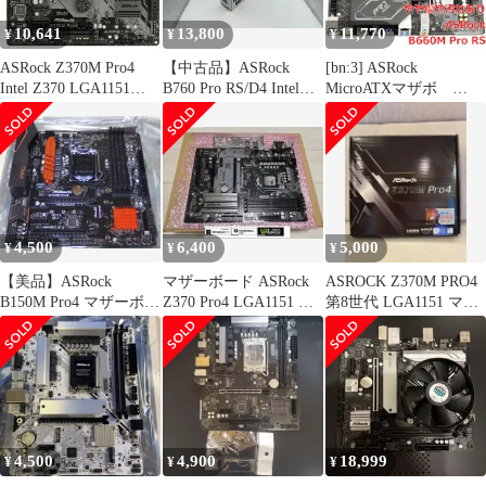
10,641
13,800
11,770
¥
¥
¥
ASRock Z370M Pro4
【中古品】ASRock
[bn:3] ASRock
Intel Z370 LGA1151
B760 Pro RS/D4 Intel
MicroATXマザボ
DDR4-4300 64GB M.2
LGA1700 ATX マザーボ
B660M Pro RS
SATA Gigabit LAN
ード
LGA1700
HDMI DVI-D
4,500
6,400
5,000
¥
¥
¥
【美品】ASRock
マザーボード ASRock
ASROCK Z370M PRO4
B150M Pro4 マザーボー
Z370 Pro4 LGA1151 動
第8世代 LGA1151 マザ
ド 第6世代 第7世代
作品
ーボード
4,500
4,900
18,999
¥
¥
¥