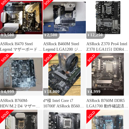
SATA Intel Gigabit LAN
DVI-D Motherboard
3,500
2,500
12,250
¥
¥
¥
ASRock H470 Steel
ASRock B460M Steel
ASRock Z370 Pro4 Intel
Legend マザーボード 本
Legend LGA1200 ジャ
Z370 LGA1151 DDR4-
体 ジャンク品
ンク
4266 64GB M.2 SATA
Gigabit LAN HDMI
DVI-D D-SUB
4,999
18,000
4,999
¥
¥
¥
ASRock B760M-
d*様 Intel Core i7
ASRock B760M DDR5
HDV/M.2 D4 マザーボ
10700F ASRock B560M
LGA1700 動作確認済み
ード 本体
本体
IOパネル付