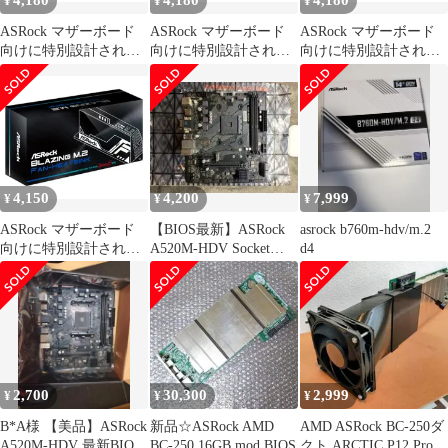
4,180
4,180
4,180
¥
¥
¥
ASRock マザーボード
ASRock マザーボード
ASRock マザーボード
向けに特別設計された
向けに特別設計された
向けに特別設計された
ファンヒートシンク
ファンヒートシンク
ファンヒートシンク
FAN M.2 SINK TYPE-2
FAN M.2 SINK TYPE-2
FAN M.2 SINK TYPE-2
(Black)
(Black)
(Black)
4,150
4,200
7,999
¥
¥
¥
ASRock マザーボード
【BIOS最新】ASRock
asrock b760m-hdv/m.2
向けに特別設計された
A520M-HDV Socket
d4
ファンヒートシンク
AM4
FAN M.2 SINK TYPE-2
(Black)
2,700
30,300
2,999
¥
¥
¥
B*A様 【美品】ASRock
新品☆ASRock AMD
AMD ASRock BC-250ダ
A520M-HDV 最新BIOS
BC-250 16GB mod BIOS
クト ARCTIC P12 Pro