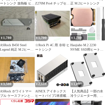
ートシンク 放熱板 ヒー
Z270M Pro4 チップセッ
正 M.2ヒートシンク
トシンク 大型 放熱シー
トヒートシンク
ト M.2 SSD ヒートシン
ク 冷却 ファンレス 対
応 パソコン ノートPC
冷却板 熱対策 自作PC
マウンター
1,780
1,700
1,780
¥
¥
¥
ASRock B450 Steel
☆Rock Pi 4C 用 冷却 ヒ
Haojiaho M.2 2230
Legend 純正 M.2ヒート
ートシンク
NVME SSD用ヒートシ
シンク
ンク 銅製 熱パッド付き
for Stream Deck
SSD/Rog Ally
ssd/Sabrent Rocket クー
ラー 修理キット( 2230)
3,500
2,180
1,099
¥
¥
¥
ASRock ホワイトマー
AINEX アイネックス
【人気商品】一部の水
ブル ケースファンとヒ
ヒートパイプ2本搭載
冷ラジエーター用、
ートシンク
M.2 SSD用ハイエンド
AM4ヒートシンク用
ヒートシンクセット
CPUファンブラケット