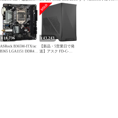
動作確認済
PST
18,736
43,243
¥
¥
ASRock B365M-ITX/ac
【新品・5営業日で発
B365 LGA1151 DDR4
送】アスク FD-C-
PCIe 3.0 Wi-FI
ERA2N-02