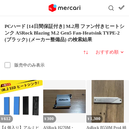
PCハード [14日間保証付き] M.2用 ファン付きヒートシ
ンク ASRock Blazing M.2 Gen5 Fan-Heatsink TYPE-2
(ブラック) (メーカー整備品) の検索結果
並び替え
販売中のみ表示
612
300
1,300
¥
¥
¥
【4 個入り】アルミヒ
ASRock H270M・
AsRock B550M Pro4 純