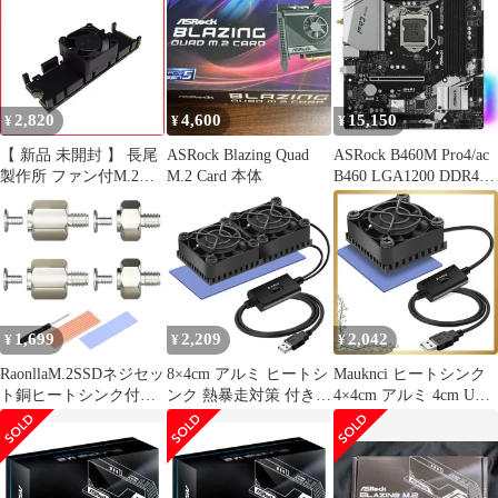
BA-HM04 (2679019)
ベース、2個 B350マザ
ーボード用 A320 X570
CPUクーラーAM4ブラ
ケット Xiatiaosann
2,820
4,600
15,150
¥
¥
¥
【 新品 未開封 】 長尾
ASRock Blazing Quad
ASRock B460M Pro4/ac
製作所 ファン付M.2
M.2 Card 本体
B460 LGA1200 DDR4-
SSD用 ヒートシンク
2933 PCIe 3.0 Wi-FI
SSM2SHS03 未使用 送
料無料
1,699
2,209
2,042
¥
¥
¥
RaonllaM.2SSDネジセッ
8×4cm アルミ ヒートシ
Mauknci ヒートシンク
ト銅ヒートシンク付属
ンク 熱暴走対策 付き
4×4cm アルミ 4cm USB
ASUSASRockマザーボ
冷却 4cm USBファン 放
ファン 搭載 0
ードに対応M.2SSD
熱板 Mauknci