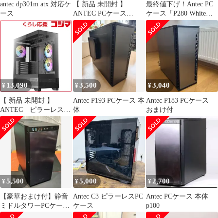
antec dp301m atx 対応ケ
【 新品 未開封 】
最終値下げ！Antec PC
ース
ANTEC PCケース
ケース「P280 White
FLUX PRO 未使用 送料
Window」中古品！
無料
13,090
3,500
3,040
¥
¥
¥
【 新品 未開封 】
Antec P193 PCケース 本
Antec P183 PCケース
ANTEC ピラーレスPC
体
おまけ付
ケース CX700 ARGB
未使用 送料無料
5,500
5,000
2,700
¥
¥
¥
【豪華おまけ付】静音
Antec C3 ピラーレスPC
Antec PCケース 本体
ミドルタワーPCケース
ケース
p100
Antec P100