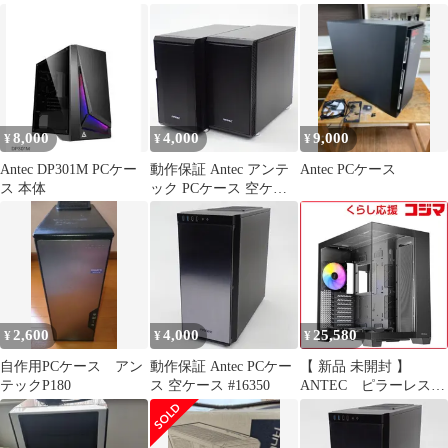
ス #16360
8,000
4,000
9,000
¥
¥
¥
Antec DP301M PCケー
動作保証 Antec アンテ
Antec PCケース
ス 本体
ック PCケース 空ケー
ス 2台まとめセット
#16365
2,600
4,000
25,580
¥
¥
¥
自作用PCケース アン
動作保証 Antec PCケー
【 新品 未開封 】
テックP180
ス 空ケース #16350
ANTEC ピラーレスPC
ケース C8ARGB 未使
用 送料無料