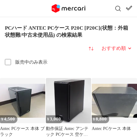
PCハード ANTEC PCケース P20C [P20C](状態：外箱
状態難/中古未使用品) の検索結果
並び替え
販売中のみ表示
4,500
3,000
8,800
¥
¥
¥
Antec PCケース 本体 ブ
動作保証 Antec アンテ
Antec PCケース 本体
ラック
ック PCケース 空ケー