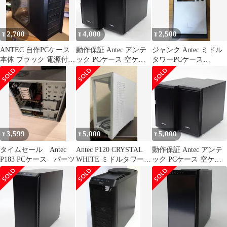
2,700
4,000
2,500
¥
¥
¥
ANTEC 自作PCケース
動作保証 Antec アンテ
ジャンク Antec ミドル
本体 ブラック 電源付
ック PCケース 空ケー
タワーPCケース
送料込み
ス 2台まとめセット
NSK4480
#16366
3,599
5,000
5,000
¥
¥
¥
タイムセール Antec
Antec P120 CRYSTAL
動作保証 Antec アンテ
P183 PCケース パーツ
WHITE ミドルタワー型
ック PCケース 空ケー
ケース
ス 2台まとめセット
#16364