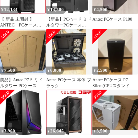
12,134
14,500
4,500
¥
¥
¥
【 新品 未開封 】
【新品】PCハード ミド
Antec PCケース P100
ANTEC PCケース
ルタワーPCケース
［ATX /Micro ATX
Antec P10C
/Extended ATX /Mini-
ITX］ブラック P20C
未使用 送料無料
7,500
6,000
2,500
¥
¥
¥
美品】Antec P7 S ミド
Antec PCケース 本体 ブ
Antec PCケース P7
ルタワー PCケース 静
ラック
Silent(CPUスタンド付
音・高冷却モデル
き)
3,900
26,645
3,500
¥
¥
¥