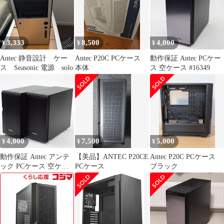
3,333
8,500
4,000
¥
¥
¥
Antec 静音設計 ケー
Antec P20C PCケース
動作保証 Antec PCケー
ス Seasonic 電源 solo
本体
ス 空ケース #16349
4,000
7,500
5,000
¥
¥
¥
動作保証 Antec アンテ
【美品】ANTEC P20CE
Antec P20C PCケース
ック PCケース 空ケー
PCケース
ブラック
ス 2台まとめセット
#16363