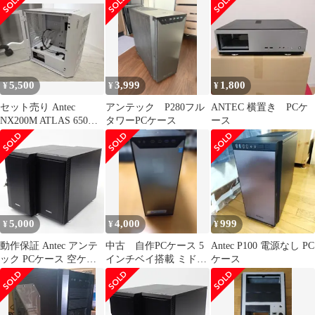
5,500
3,999
1,800
¥
¥
¥
セット売り Antec
アンテック P280フル
ANTEC 横置き PCケ
NX200M ATLAS 650W
タワーPCケース
ース
PCケース
5,000
4,000
999
¥
¥
¥
動作保証 Antec アンテ
中古 自作PCケース 5
Antec P100 電源なし PC
ック PCケース 空ケー
インチベイ搭載 ミドル
ケース
ス 2台まとめセット
タワー Antec P280
#16367