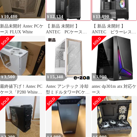
10,480
12,134
13,090
¥
¥
¥
新品未開封 Antec PCケ
【 新品 未開封 】
【 新品 未開封 】
ース FLUX White
ANTEC PCケース
ANTEC ピラーレスPC
［ATX /Micro ATX
ケース CX700 ARGB
/Extended ATX /Mini-
未使用 送料無料
ITX］ブラック P20C
未使用 送料無料
3,500
15,340
3,900
¥
¥
¥
最終値下げ！Antec PC
Antec アンテック 冷却
antec dp301m atx 対応ケ
ケース「P280 White
型ミドルタワーPCケー
ース
Window」中古品！
ス ホワイト FLUX
WHITE (2623708)