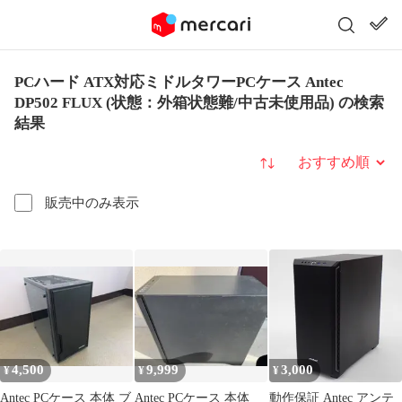
PCハード ATX対応ミドルタワーPCケース Antec
DP502 FLUX (状態：外箱状態難/中古未使用品) の検索
結果
並び替え
販売中のみ表示
4,500
9,999
3,000
¥
¥
¥
Antec PCケース 本体 ブ
Antec PCケース 本体
動作保証 Antec アンテ