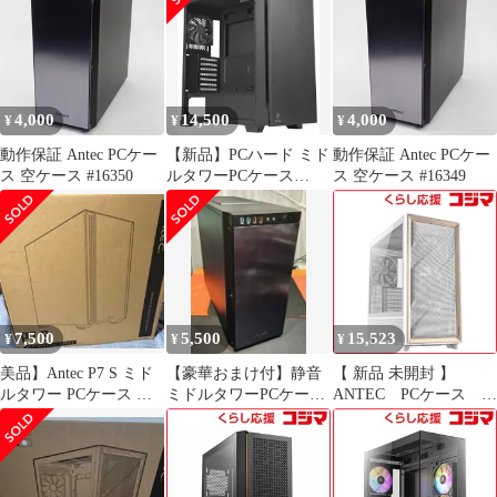
4,000
14,500
4,000
¥
¥
¥
動作保証 Antec PCケー
【新品】PCハード ミド
動作保証 Antec PCケー
ス 空ケース #16350
ルタワーPCケース
ス 空ケース #16349
Antec P10C
7,500
5,500
15,523
¥
¥
¥
美品】Antec P7 S ミド
【豪華おまけ付】静音
【 新品 未開封 】
ルタワー PCケース 静
ミドルタワーPCケース
ANTEC PCケース
音・高冷却モデル
Antec P100
FLUX White 未使用 送
料無料