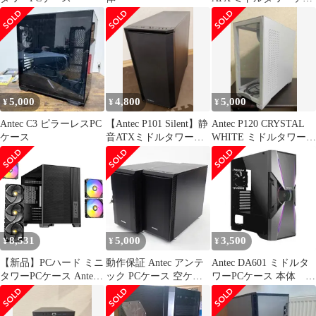
ス ARGBファン
5,000
4,800
5,000
¥
¥
¥
Antec C3 ピラーレスPC
【Antec P101 Silent】静
Antec P120 CRYSTAL
ケース
音ATXミドルタワーケ
WHITE ミドルタワー型
ース ブラック
ケース
8,531
5,000
3,500
¥
¥
¥
【新品】PCハード ミニ
動作保証 Antec アンテ
Antec DA601 ミドルタ
タワーPCケース Antec
ック PCケース 空ケー
ワーPCケース 本体
FLUX M (ブラック)
ス 2台まとめセット
darkFlash ファン
[FLUX M]
#16367