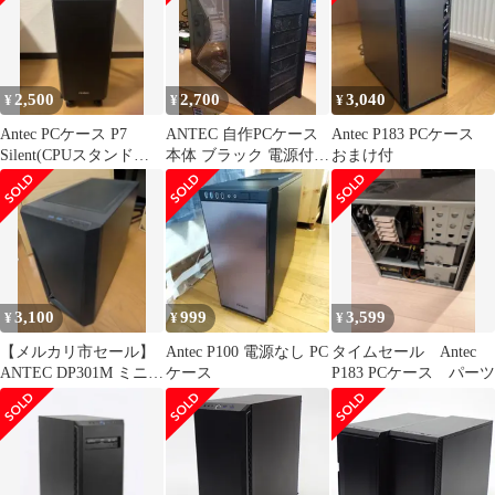
2,500
2,700
3,040
¥
¥
¥
Antec PCケース P7
ANTEC 自作PCケース
Antec P183 PCケース
Silent(CPUスタンド付
本体 ブラック 電源付
おまけ付
き)
送料込み
3,100
999
3,599
¥
¥
¥
【メルカリ市セール】
Antec P100 電源なし PC
タイムセール Antec
ANTEC DP301M ミニタ
ケース
P183 PCケース パーツ
ワー型PCケース 強化ガ
ラス