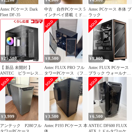
2,200
4,000
6,000
¥
¥
¥
Antec PCケース Dark
中古 自作PCケース 5
Antec PCケース 本体 ブ
Fleet DF-35
インチベイ搭載 ミドル
ラック
タワー Antec P280
25,580
8,500
9,000
¥
¥
¥
【 新品 未開封 】
Antec FLUX PRO フル
Antec FLUX PCケース
ANTEC ピラーレスPC
タワーPCケース （ファ
ブラック ウォールナッ
ケース C8ARGB 未使
ン5基搭載）
ト ミドルタワー
用 送料無料
3,999
3,500
6,500
¥
¥
¥
アンテック P280フル
Antec P193 PCケース 本
ANTEC DF600 FLUX
タワーPCケース
体
ATX ミドルタワーケー