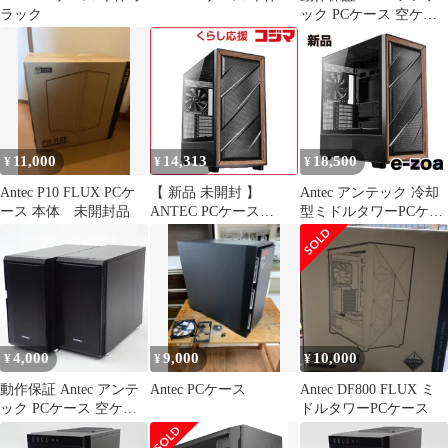
ラック
ック PCケース 空ケー
ス #16360
11,000
14,313
18,500
¥
¥
¥
Antec P10 FLUX PCケ
【 新品 未開封 】
Antec アンテック 冷却
ース 本体 未開封品
ANTEC PCケース
型ミドルタワーPCケー
FLUX 未使用 送料無料
ス ブラック FLUX
FLUXBLACK (2623707)
4,000
9,000
10,000
¥
¥
¥
動作保証 Antec アンテ
Antec PCケース
Antec DF800 FLUX ミ
ック PCケース 空ケー
ドルタワーPCケース
ス 2台まとめセット
#16365